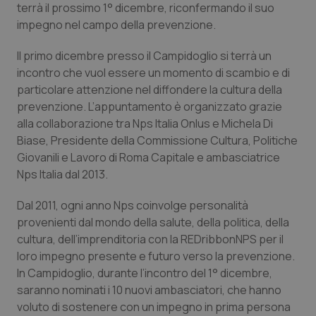
terrà il prossimo 1° dicembre, riconfermando il suo
Calabria
Asma & BPCO
impegno nel campo della prevenzione.
Campania
Car-T
Il primo dicembre presso il Campidoglio si terrà un
incontro che vuol essere un momento di scambio e di
Emilia-Romagna
Colesterolo & coronaropatie
particolare attenzione nel diffondere la cultura della
prevenzione. L’appuntamento è organizzato grazie
Friuli Venezia Giulia
Dermatite Atopica
alla collaborazione tra Nps Italia Onlus e Michela Di
Biase, Presidente della Commissione Cultura, Politiche
Lazio
Diabete & glucometri
Giovanili e Lavoro di Roma Capitale e ambasciatrice
Nps Italia dal 2013.
Liguria
Disturbi dell’umore
Dal 2011, ogni anno Nps coinvolge personalità
provenienti dal mondo della salute, della politica, della
Lombardia
Dolore
cultura, dell’imprenditoria con la REDribbonNPS per il
loro impegno presente e futuro verso la prevenzione.
Marche
Donna & Salute
In Campidoglio, durante l’incontro del 1° dicembre,
saranno nominati i 10 nuovi ambasciatori, che hanno
Molise
Epatiti
voluto di sostenere con un impegno in prima persona