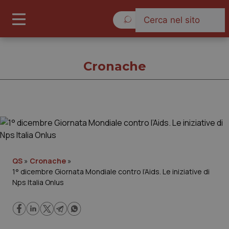
Venerdì 7 Agosto 2026
Cronache
Cronache
Cronache
QS
»
Cronache
»
1° dicembre Giornata Mondiale contro l’Aids. Le iniziative di
Governo e Parlamento
Nps Italia Onlus
Regioni e Asl
Lavoro e Professioni