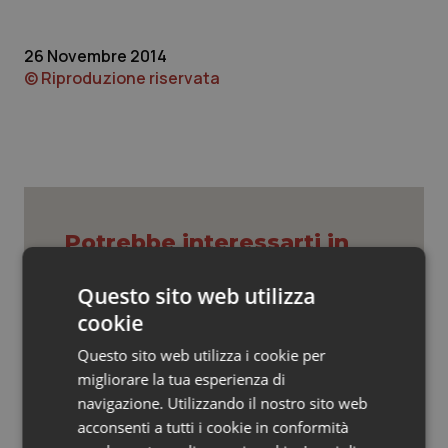
Valle D’Aosta
Oncodermatologia
Veneto
Oncoematologia
26 Novembre 2014
© Riproduzione riservata
Oncologia & Nutrizione
Psoriasi & pelle
Quotidiano Cardiologia
Potrebbe interessarti in
Quotidiano Chirurgia
Cronache
Questo sito web utilizza
Quotidiano Oncologia
cookie
Caldo, segnali di lenta ritirata
Questo sito web utilizza i cookie per
dell’ondata: il 7 agosto restano 26
Quotidiano Pediatria
città da bollino rosso, l’8 scendono a
migliorare la tua esperienza di
21
navigazione. Utilizzando il nostro sito web
Rene & patologie urogenitali
acconsenti a tutti i cookie in conformità
Consip, al via la prima gara dedicata