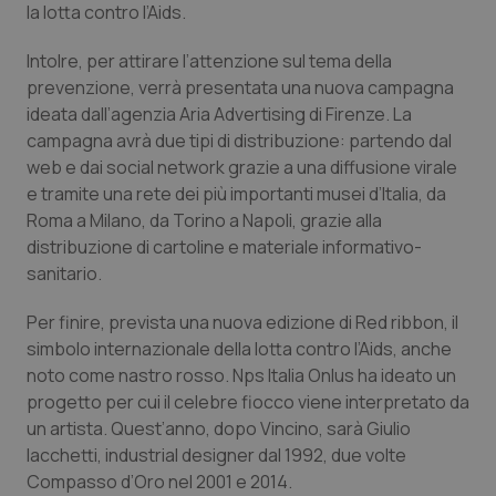
la lotta contro l’Aids.
Piemonte
HIV
Intolre, per attirare l’attenzione sul tema della
prevenzione, verrà presentata una nuova campagna
Provincia Autonoma di Bolzano
Infezioni & Febbre
ideata dall’agenzia Aria Advertising di Firenze. La
campagna avrà due tipi di distribuzione: partendo dal
Provincia Autonoma di Trento
Ipertensione & Scompenso
web e dai social network grazie a una diffusione virale
e tramite una rete dei più importanti musei d’Italia, da
Puglia
Malattie rare
Roma a Milano, da Torino a Napoli, grazie alla
distribuzione di cartoline e materiale informativo-
Sardegna
Malattia di Crohn & Rettocolite Ulcerosa
sanitario.
Per finire, prevista una nuova edizione di Red ribbon, il
Sicilia
Neuroscienze & patologie neurodegenerative
simbolo internazionale della lotta contro l’Aids, anche
noto come nastro rosso. Nps Italia Onlus ha ideato un
Toscana
Obesità
progetto per cui il celebre fiocco viene interpretato da
un artista. Quest’anno, dopo Vincino, sarà Giulio
Umbria
Oftalmologia
Iacchetti, industrial designer dal 1992, due volte
Compasso d’Oro nel 2001 e 2014.