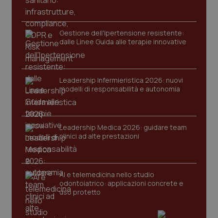
protette del sito. Il sito web non è in grado di
funzionare correttamente senza questi cookie.
Nome
Fornitore
/
Dominio
Scaden
Gestione dell'Ipertensione resistente:
VISITOR_PRIVACY_METADATA
5 mesi
YouTube
dalle Linee Guida alle terapie innovative
settim
.youtube.com
Leadership Infermieristica 2026: nuovi
modelli di responsabilità e autonomia
Leadership Medica 2026: guidare team
clinici ad alte prestazioni
AI e telemedicina nello studio
odontoiatrico: applicazioni concrete e
uso protetto
CookieScriptConsent
5 mesi
CookieScript
settim
www.quotidianosanita.it