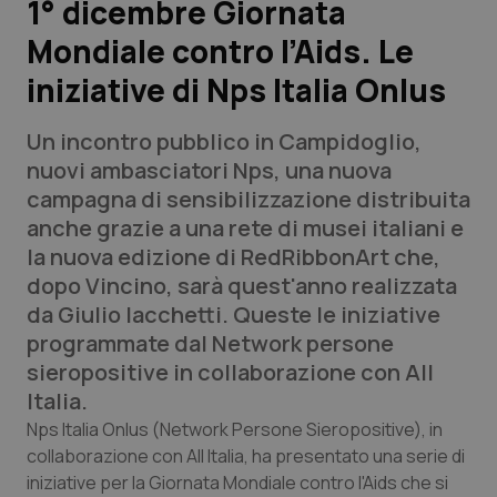
1° dicembre Giornata
Mondiale contro l’Aids. Le
Scienza e Farmaci
iniziative di Nps Italia Onlus
Studi e Analisi
Un incontro pubblico in Campidoglio,
Lettere al direttore
nuovi ambasciatori Nps, una nuova
campagna di sensibilizzazione distribuita
Edizioni Regionali
anche grazie a una rete di musei italiani e
la nuova edizione di RedRibbonArt che,
QS Pro
dopo Vincino, sarà quest'anno realizzata
da Giulio Iacchetti. Queste le iniziative
Professionisti Sanitari.AI
programmate dal Network persone
sieropositive in collaborazione con All
Abruzzo
QS Pro Gold
Italia.
Nps Italia Onlus (Network Persone Sieropositive), in
QS Club
Newsletter
Basilicata
Artrite & artrosi
collaborazione con All Italia, ha presentato una serie di
iniziative per la Giornata Mondiale contro l'Aids che si