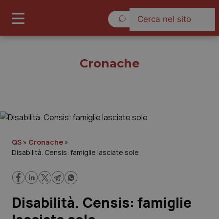
Sabato 8 Agosto 2026
Cronache
Cronache
Cronache
QS
»
Cronache
»
Disabilità. Censis: famiglie lasciate sole
Governo e Parlamento
Regioni e Asl
Disabilità. Censis: famiglie
Lavoro e Professioni