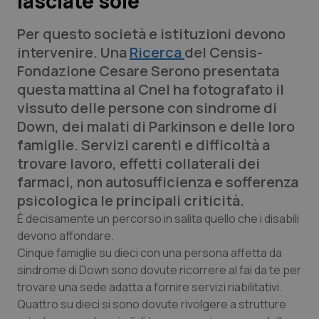
lasciate sole
Per questo società e istituzioni devono
Scienza e Farmaci
intervenire. Una
Ricerca
del Censis-
Fondazione Cesare Serono presentata
Studi e Analisi
questa mattina al Cnel ha fotografato il
vissuto delle persone con sindrome di
Lettere al direttore
Down, dei malati di Parkinson e delle loro
famiglie. Servizi carenti e difficoltà a
Edizioni Regionali
trovare lavoro, effetti collaterali dei
farmaci, non autosufficienza e sofferenza
QS Pro
psicologica le principali criticità.
Professionisti Sanitari.AI
È decisamente un percorso in salita quello che i disabili
devono affondare.
Cinque famiglie su dieci con una persona affetta da
Abruzzo
QS Pro Gold
sindrome di Down sono dovute ricorrere al fai da te per
trovare una sede adatta a fornire servizi riabilitativi.
QS Club
Newsletter
Basilicata
Artrite & artrosi
Quattro su dieci si sono dovute rivolgere a strutture