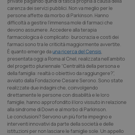
private pagando quindi di tasca propria a causa della
Calabria
Asma & BPCO
carenza dei servizi pubblici. Non va meglio per le
persone affette da morbo di Parkinson. Hanno
Campania
Car-T
difficoltà a gestire l’immensa mole di farmaci che
devono assumere. Accedere alla terapia
Emilia-Romagna
Colesterolo & coronaropatie
farmacologica è complicato: burocrazia e costi dei
farmaci sono tra le criticità maggiormente avvertite.
Friuli Venezia Giulia
Dermatite Atopica
È quanto emerge da
una ricerca del Censis
,
presentata oggi a Roma al Cnel, realizzata nell’ambito
del progetto pluriennale “Centralità della persona e
Lazio
Diabete & glucometri
della famiglia: realtà o obiettivo da raggiungere?”,
avviato dalla Fondazione Cesare Serono. Sono state
Liguria
Disturbi dell’umore
realizzate due indagini che, coinvolgendo
direttamente le persone con disabilità e le loro
Lombardia
Dolore
famiglie, hanno approfondito il loro vissuto in relazione
alla sindrome di Down e al morbo di Parkinson.
Marche
Donna & Salute
Le conclusioni? Servono un più forte impegno e
interventi innovativi da parte della società e delle
Molise
Epatiti
istituzioni per non lasciare le famiglie sole. Un appello