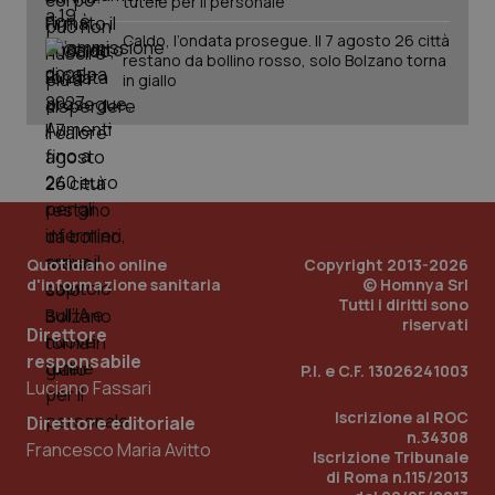
tutele per il personale
det
vis
Caldo, l’ondata prosegue. Il 7 agosto 26 città
web
restano da bollino rosso, solo Bolzano torna
uti
nuo
in giallo
ver
dell
You
YSC
Sessione
Que
Google LLC
imp
.youtube.com
You
ten
vis
vid
Quotidiano online
Copyright 2013-2026
__Secure-
.youtube.com
5 mesi 4
Que
ROLLOUT_TOKEN
settimane
imp
d'informazione sanitaria
© Homnya Srl
You
Tutti i diritti sono
ges
riservati
del
Direttore
e d
per
responsabile
P.I. e C.F. 13026241003
del
Luciano Fassari
ute
Iscrizione al ROC
Direttore editoriale
tracking-sites-
www.quotidianosanita.it
4
Que
n.34308
ironfish-tracking-
settimane
imp
Francesco Maria Avitto
named-enable
2 giorni
dal
Iscrizione Tribunale
per 
di Roma n.115/2013
sis