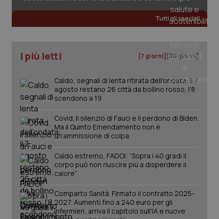
Fornitore
/
Nome
Scadenza
Descrizion
Tutti gli speciali
Dominio
Nome
Fornitore
/
Dominio
Scadenza
Des
_ga_0VMQEQKQ1N
.quotidianosanita.it
1 anno 1
Questo
mese
cookie
VISITOR_INFO1_LIVE
5 mesi 4
Que
Google LLC
viene
settimane
imp
.youtube.com
utilizzato
I più letti
You
[7 giorni]
[30 giorni]
da Google
ten
Analytics
pre
per
del
Caldo, segnali di lenta ritirata dell'ondata: il 7
mantener
vid
lo stato
inco
agosto restano 26 città da bollino rosso, l'8
della
può
scendono a 19
sessione.
det
vis
web
Covid. Il silenzio di Fauci e il perdono di Biden.
uti
Ma il Quinto Emendamento non è
nuo
un’ammissione di colpa
ver
dell
You
Caldo estremo, FADOI: “Sopra i 40 gradi il
corpo può non riuscire più a disperdere il
__Secure-YNID
.youtube.com
5 mesi 4
Que
settimane
imp
calore”
You
ten
pre
Comparto Sanità. Firmato il contratto 2025-
del
2027. Aumenti fino a 240 euro per gli
vid
infermieri, arriva il capitolo sull'IA e nuove
inco
può