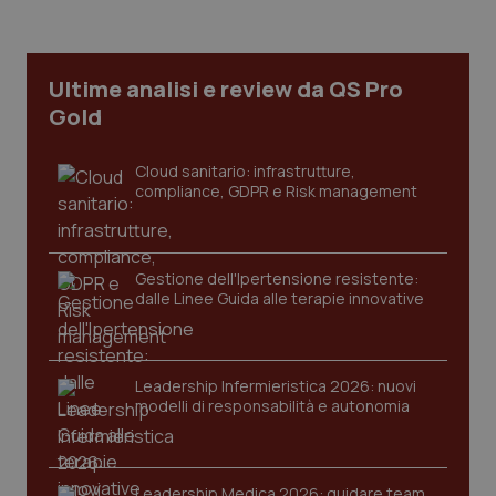
Ultime analisi e review da QS Pro
Gold
Cloud sanitario: infrastrutture,
compliance, GDPR e Risk management
Gestione dell'Ipertensione resistente:
dalle Linee Guida alle terapie innovative
Leadership Infermieristica 2026: nuovi
PHPSESSID
Sessio
PHP.net
modelli di responsabilità e autonomia
www.quotidianosanita.it
Leadership Medica 2026: guidare team