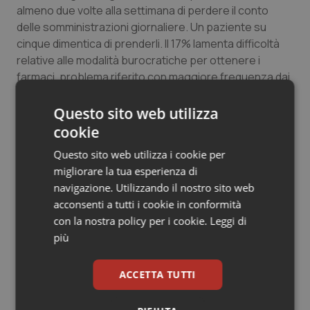
almeno due volte alla settimana di perdere il conto
delle somministrazioni giornaliere. Un paziente su
cinque dimentica di prenderli. Il 17% lamenta difficoltà
relative alle modalità burocratiche per ottenere i
farmaci, problema riferito con maggiore frequenza dai
pazienti più gravi (31%). Il peso economico dei farmaci
sul budget familiare è un problema per un paziente su
Questo sito web utilizza
tre.
cookie
Questo sito web utilizza i cookie per
Gli effetti collaterali dei farmaci.
La terapia
migliorare la tua esperienza di
farmacologica, capace di limitare in modo decisivo i
navigazione. Utilizzando il nostro sito web
sintomi del Parkinson, specie nelle sue fasi iniziali,
acconsenti a tutti i cookie in conformità
presenta però molti effetti collaterali con i quali i
con la nostra policy per i cookie.
Leggi di
pazienti devono fare i conti. Nausea, vomito e
più
inappetenza sono effetti indesiderati sperimentati da
circa il 40% dei pazienti. Sono soprattutto i più anziani
ACCETTA TUTTI
a subire gli effetti dei farmaci sulla pressione arteriosa
e a livello cardiocircolatorio (nel 43% dei casi nella
fascia 70-74 anni). Sono frequenti anche i disturbi della