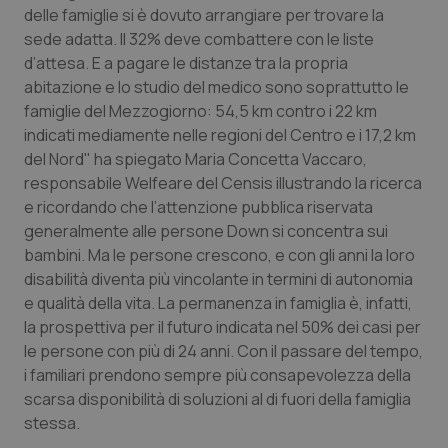
Valle D’Aosta
Oncodermatologia
delle famiglie si è dovuto arrangiare per trovare la
sede adatta. Il 32% deve combattere con le liste
Veneto
Oncoematologia
d’attesa. E a pagare le distanze tra la propria
abitazione e lo studio del medico sono soprattutto le
Oncologia & Nutrizione
famiglie del Mezzogiorno: 54,5 km contro i 22 km
indicati mediamente nelle regioni del Centro e i 17,2 km
Psoriasi & pelle
del Nord" ha spiegato Maria Concetta Vaccaro,
responsabile Welfeare del Censis illustrando la ricerca
e ricordando che l’attenzione pubblica riservata
Quotidiano Cardiologia
generalmente alle persone Down si concentra sui
bambini. Ma le persone crescono, e con gli anni la loro
Quotidiano Chirurgia
disabilità diventa più vincolante in termini di autonomia
e qualità della vita. La permanenza in famiglia è, infatti,
Quotidiano Oncologia
la prospettiva per il futuro indicata nel 50% dei casi per
le persone con più di 24 anni. Con il passare del tempo,
Quotidiano Pediatria
i familiari prendono sempre più consapevolezza della
scarsa disponibilità di soluzioni al di fuori della famiglia
Rene & patologie urogenitali
stessa.