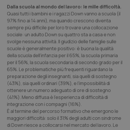
Salute orale & impianti
Dalla scuola al mondo del lavoro: le mille difficoltà.
Quasi tutti i bambini e i ragazzi Down vanno a scuola (il
97% fino ai 14 anni), ma quando crescono diventa
Sangue & coagulazione
sempre più difficile per loro trovare una collocazione
sociale: un adulto Down su quattro sta a casa e non
Tiroide
svolge nessuna attività. Il giudizio delle famiglie sulle
scuole è generalmente positivo: è buona la qualità
Tumore al seno
della scuola dell’infanzia per il 65%, la scuola primaria
per il 56%, la scuola secondaria di secondo grado per il
Tumore ovarico
65%. Le problematiche più frequenti riguardano la
preparazione degli insegnanti, sia quelli di sostegno
Tumori del Polmone & Testa Collo
(43%), sia quelli ordinari (39%), e l’impossibilità di
ottenere un numero adeguato di ore di sostegno
Tumori gastrointestinali
(41%). Meno diffusa è l’esperienza di difficoltà di
integrazione con i compagni (16%).
È al termine del percorso formativo che emergono le
Ulcera & Reflusso
maggiori difficoltà: solo il 31% degli adulti con sindrome
di Down riesce a collocarsi nel mercato del lavoro. Le
Vaccini