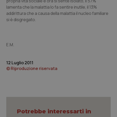
propria vita sociale e ora si sente isolato, il 57%
lamenta che la malattia lo fa sentire inutile, il 13%
addirittura che a causa della malattia il nucleo familiare
si è disgregato.
E.M.
12 Luglio 2011
© Riproduzione riservata
CookieScriptConsent
5 mesi
CookieScript
settim
www.quotidianosanita.it
Potrebbe interessarti in