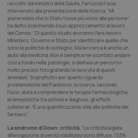
raccolto dal ministro della Salute, Ferruccio Fazio
Piemonte
HIV
intervenuto alla presentazione della ricerca. “Mi
piacerebbe che lo Stato fosse più vicino alle persone”
ha detto esprimendo il suo apprezzamento al lavoro
Provincia Autonoma di Bolzano
Infezioni & Febbre
del Censis: “Di questo studio dovranno fare tesoro
Ministero, Governo e Stato per identificare quelle che
Provincia Autonoma di Trento
Ipertensione & Scompenso
sono le politiche di sostegno. Ma la ricerca è anche un
aiuto alla medicina. Non è semplice né scontato andare
Puglia
Malattie rare
così a fondo nelle patologie, si delinea un percorso
molto preciso fotografando la vera vita di questi
Sardegna
Malattia di Crohn & Rettocolite Ulcerosa
ammalati”. Soprattutto per quanto riguarda
problematiche del Parkinson, la ricerca, secondo
Sicilia
Neuroscienze & patologie neurodegenerative
Fazio, aiuta a comprendere le terapie farmacologiche,
le tempistiche tra sintomi e diagnosi, gli effetti
Toscana
Obesità
collaterali: “È una quantificazione utile alle politiche del
farmaco”.
Umbria
Oftalmologia
La sindrome di Down: criticità.
"Le criticità legate
all’erogazione di servizi riabilitativi sono diffuse. I 53%