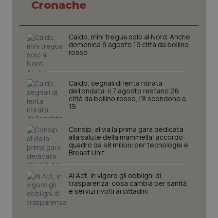
Cronache
Caldo, mini tregua solo al Nord. Anche
tracking-sites-ironfish-
www.quotidianosanita.it
4
domenica 9 agosto 19 città da bollino
tracking-enable
settim
2 gior
rosso
Caldo, segnali di lenta ritirata
dell’ondata: il 7 agosto restano 26
tracking-sites-ironfish-
www.quotidianosanita.it
4
città da bollino rosso, l’8 scendono a
session-id
settim
19
2 gior
Consip, al via la prima gara dedicata
alla salute della mammella: accordo
quadro da 48 milioni per tecnologie e
_ga
1 anno
Google LLC
Breast Unit
mes
.quotidianosanita.it
AI Act, in vigore gli obblighi di
trasparenza: cosa cambia per sanità
e servizi rivolti ai cittadini