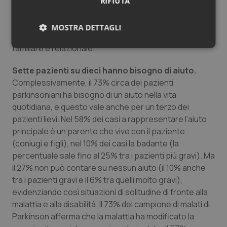
RIFIUTA
sfera psichica (40%), i disturbi della personalità e i
comportamenti compulsivi (34%), problemi che
MOSTRA DETTAGLI
possono avere conseguenze molto gravi sulla vita
familiare e relazionale.
Necessari
Statistici
Marketing
Sette pazienti su dieci hanno bisogno di aiuto.
Complessivamente, il 73% circa dei pazienti
parkinsoniani ha bisogno di un aiuto nella vita
quotidiana, e questo vale anche per un terzo dei
pazienti lievi. Nel 58% dei casi a rappresentare l’aiuto
Necessari
Statistici
Marketing
principale è un parente che vive con il paziente
I cookie necessari contribuiscono a rendere fruibile il
(coniugi e figli), nel 10% dei casi la badante (la
sito web abilitandone funzionalità di base quali la
percentuale sale fino al 25% tra i pazienti più gravi). Ma
navigazione sulle pagine e l'accesso alle aree
protette del sito. Il sito web non è in grado di
il 27% non può contare su nessun aiuto (il 10% anche
funzionare correttamente senza questi cookie.
tra i pazienti gravi e il 6% tra quelli molto gravi),
Nome
Fornitore
/
Dominio
Scaden
evidenziando così situazioni di solitudine di fronte alla
VISITOR_PRIVACY_METADATA
5 mesi
YouTube
malattia e alla disabilità. Il 73% del campione di malati di
settim
.youtube.com
Parkinson afferma che la malattia ha modificato la