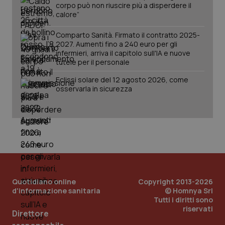
corpo può non riuscire più a disperdere il
calore”
Comparto Sanità. Firmato il contratto 2025-
2027. Aumenti fino a 240 euro per gli
infermieri, arriva il capitolo sull'IA e nuove
_ga_KM60CM4NPH
.quotidianosanita.it
1 anno
tutele per il personale
mes
Eclissi solare del 12 agosto 2026, come
osservarla in sicurezza
Fornitore
/
Nome
Scadenza
Descrizion
Dominio
Nome
Fornitore
/
Dominio
Scadenza
Des
_ga_0VMQEQKQ1N
.quotidianosanita.it
1 anno 1
Questo
Quotidiano online
Copyright 2013-2026
mese
cookie
VISITOR_INFO1_LIVE
5 mesi 4
Que
Google LLC
d'informazione sanitaria
© Homnya Srl
viene
settimane
imp
.youtube.com
utilizzato
You
Tutti i diritti sono
da Google
ten
riservati
Analytics
Direttore
pre
per
del