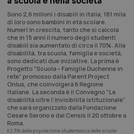
a scuola e nella società
Sono 2,6 milioni i disabili in Italia, 181 mila
Scienza e Farmaci
di loro sono bambini in età scolare.
Numeri in crescita, tanto che si calcola
Studi e Analisi
che in 15 anni il numero degli studenti
disabili sia aumentato di circa il 70%. Alla
Lettere al direttore
disabilità, tra scuola, famiglia e società,
sono dedicati due iniziative. La prima è
Edizioni Regionali
Progetto “Scuola – Famiglie Duchenne in
rete” promosso dalla Parent Project
QS Pro
Onlus, che coinvolgerà 6 Regione
italiane. La seconda è il Convegno “Le
Professionisti Sanitari.AI
disabilità oltre l’invisibilità istituzionale”
che sarà organizzato dalla Fondazione
Abruzzo
QS Pro Gold
Cesare Serono e dal Censis il 20 ottobre a
QS Club
Newsletter
Roma.
Basilicata
Artrite & artrosi
Il 2,3% della popolazione studentesca delle scuole