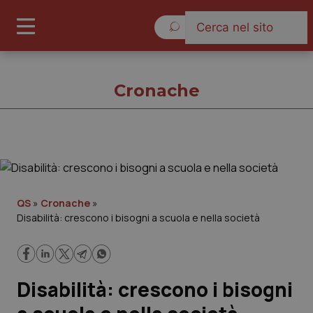
Venerdì 7 Agosto 2026
Cronache
Cronache
Cronache
QS
»
Cronache
»
Disabilità: crescono i bisogni a scuola e nella società
Governo e Parlamento
Regioni e Asl
Disabilità: crescono i bisogni
Lavoro e Professioni