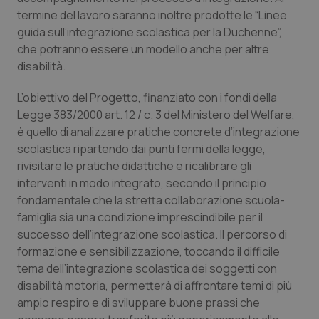
termine del lavoro saranno inoltre prodotte le “Linee
Piemonte
HIV
guida sull’integrazione scolastica per la Duchenne”,
che potranno essere un modello anche per altre
Provincia Autonoma di Bolzano
Infezioni & Febbre
disabilità.
L’obiettivo del Progetto, finanziato con i fondi della
Provincia Autonoma di Trento
Ipertensione & Scompenso
Legge 383/2000 art. 12 / c. 3 del Ministero del Welfare,
è quello di analizzare pratiche concrete d’integrazione
Puglia
Malattie rare
scolastica ripartendo dai punti fermi della legge,
rivisitare le pratiche didattiche e ricalibrare gli
Sardegna
Malattia di Crohn & Rettocolite Ulcerosa
interventi in modo integrato, secondo il principio
fondamentale che la stretta collaborazione scuola-
Sicilia
Neuroscienze & patologie neurodegenerative
famiglia sia una condizione imprescindibile per il
successo dell’integrazione scolastica. Il percorso di
Toscana
Obesità
formazione e sensibilizzazione, toccando il difficile
tema dell’integrazione scolastica dei soggetti con
Umbria
Oftalmologia
disabilità motoria, permetterà di affrontare temi di più
ampio respiro e di sviluppare buone prassi che