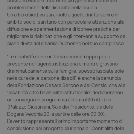
possono essere trasferite più genericamente alle
Valle D’Aosta
Oncodermatologia
problematiche della disabilità nella scuola.
Un altro obiettivo sarà inoltre quello di intervenire in
Veneto
Oncoematologia
ambito socio-sanitario con particolare attenzione alla
diffusione e sperimentazione di idonee pratiche per
Oncologia & Nutrizione
migliorare la riabilitazione e gli interventi a supporto del
piano di vita del disabile Duchenne nel suo complesso.
Psoriasi & pelle
“Le disabilità sono un tema ancora troppo poco
Quotidiano Cardiologia
presente nell'agenda istituzionale mentre gravano
drammaticamente sulle famiglie, spesso lasciate sole
nella cura delle persone disabili”, è anche la denuncia
Quotidiano Chirurgia
della Fondazione Cesare Serono e del Censis, che alle
“disabilità oltre l’invisibilità istituzionale” dedicheranno
Quotidiano Oncologia
un convegno in programma a Roma il 20 ottobre
(Palazzo Giustiniani, Sala dei Presidente, via della
Quotidiano Pediatria
Dogana Vecchia 29, a partire dalle ore 09.00).
L'evento rappresenta il primo importante momento di
Rene & patologie urogenitali
condivisione del progetto pluriennale "Centralità della