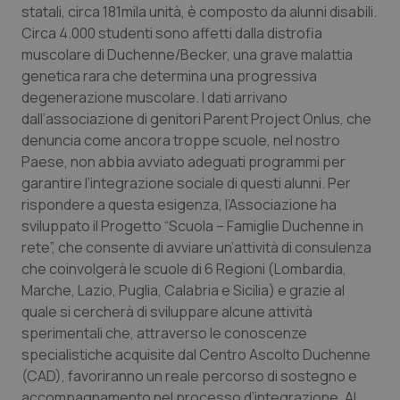
statali, circa 181mila unità, è composto da alunni disabili.
Calabria
Asma & BPCO
Circa 4.000 studenti sono affetti dalla distrofia
muscolare di Duchenne/Becker, una grave malattia
Campania
Car-T
genetica rara che determina una progressiva
degenerazione muscolare. I dati arrivano
Emilia-Romagna
Colesterolo & coronaropatie
dall’associazione di genitori Parent Project Onlus, che
denuncia come ancora troppe scuole, nel nostro
Friuli Venezia Giulia
Dermatite Atopica
Paese, non abbia avviato adeguati programmi per
garantire l’integrazione sociale di questi alunni. Per
Lazio
Diabete & glucometri
rispondere a questa esigenza, l’Associazione ha
sviluppato il Progetto “Scuola – Famiglie Duchenne in
Liguria
Disturbi dell’umore
rete”, che consente di avviare un’attività di consulenza
che coinvolgerà le scuole di 6 Regioni (Lombardia,
Marche, Lazio, Puglia, Calabria e Sicilia) e grazie al
Lombardia
Dolore
quale si cercherà di sviluppare alcune attività
sperimentali che, attraverso le conoscenze
Marche
Donna & Salute
specialistiche acquisite dal Centro Ascolto Duchenne
(CAD), favoriranno un reale percorso di sostegno e
Molise
Epatiti
accompagnamento nel processo d’integrazione. Al