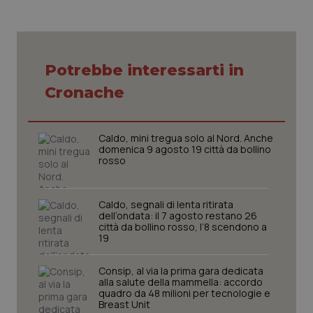
Necessari
Statistici
Marketing
Potrebbe interessarti in
I cookie necessari contribuiscono a rendere fruibile il
Cronache
sito web abilitandone funzionalità di base quali la
navigazione sulle pagine e l'accesso alle aree
protette del sito. Il sito web non è in grado di
funzionare correttamente senza questi cookie.
Caldo, mini tregua solo al Nord. Anche
Nome
Fornitore
/
Dominio
Scaden
domenica 9 agosto 19 città da bollino
rosso
VISITOR_PRIVACY_METADATA
5 mesi
YouTube
settim
.youtube.com
Caldo, segnali di lenta ritirata
dell’ondata: il 7 agosto restano 26
città da bollino rosso, l’8 scendono a
19
Consip, al via la prima gara dedicata
alla salute della mammella: accordo
quadro da 48 milioni per tecnologie e
Breast Unit