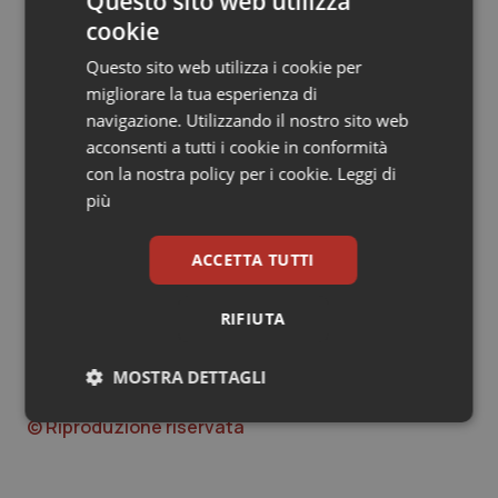
Questo sito web utilizza
rotonda, anche Francesca Martini, sottosegretario alla
cookie
Salute; Stefano Inglese, responsabile Comunicazione
e relazioni con il cittadino, Ausl di Bologna; Lino Del
Questo sito web utilizza i cookie per
Favero, presidente Federsanità Anci; Lorena
migliorare la tua esperienza di
Rambaudi, coordinatrice Commissione Affari Sociali
navigazione. Utilizzando il nostro sito web
della Conferenza delle Regioni; Dorina Bianchi,
acconsenti a tutti i cookie in conformità
commissione Infortuni sul Lavoro del Senato; Antonio
con la nostra policy per i cookie.
Leggi di
Tomassini, commissione Igiene e sanità del Senato;
più
Giuseppe Palumbo, commissione Affari Sociali della
Camera; Livia Turco, commissione Sanità e
ACCETTA TUTTI
commissione d'inchiesta sugli errori sanitari della
Camera.
RIFIUTA
MOSTRA DETTAGLI
13 Ottobre 2010
Necessari
Statistici
Marketing
© Riproduzione riservata