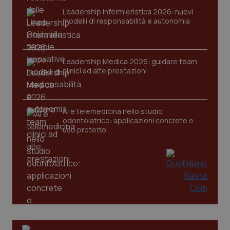
Leadership Infermieristica 2026: nuovi
tracking-sites-ironfish-
www.quotidianosanita.it
4
modelli di responsabilità e autonomia
session-id
settim
2 gior
Leadership Medica 2026: guidare team
clinici ad alte prestazioni
_ga
1 anno
Google LLC
mes
.quotidianosanita.it
AI e telemedicina nello studio
odontoiatrico: applicazioni concrete e
uso protetto