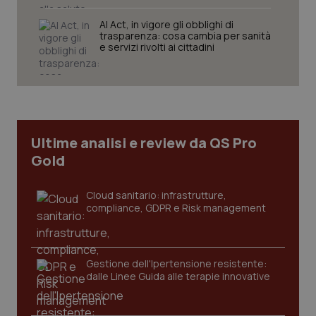
AI Act, in vigore gli obblighi di
trasparenza: cosa cambia per sanità
e servizi rivolti ai cittadini
CookieScriptConsent
5 mesi
CookieScript
settim
www.quotidianosanita.it
Ultime analisi e review da QS Pro
Gold
Cloud sanitario: infrastrutture,
compliance, GDPR e Risk management
tracking-sites-ironfish-
www.quotidianosanita.it
4
Gestione dell'Ipertensione resistente:
tracking-enable
settim
dalle Linee Guida alle terapie innovative
2 gior