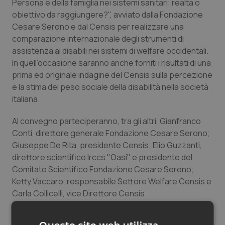
Persona e della famiglia nei sistemi sanitari: realtà o
Salute orale & impianti
obiettivo da raggiungere?", avviato dalla Fondazione
Cesare Serono e dal Censis per realizzare una
Sangue & coagulazione
comparazione internazionale degli strumenti di
assistenza ai disabili nei sistemi di welfare occidentali.
In quell’occasione saranno anche forniti i risultati di una
Tiroide
prima ed originale indagine del Censis sulla percezione
e la stima del peso sociale della disabilità nella società
Tumore al seno
italiana.
Tumore ovarico
Al convegno parteciperanno, tra gli altri, Gianfranco
Conti, direttore generale Fondazione Cesare Serono;
Tumori del Polmone & Testa Collo
Giuseppe De Rita, presidente Censis; Elio Guzzanti,
direttore scientifico Irccs "Oasi" e presidente del
Tumori gastrointestinali
Comitato Scientifico Fondazione Cesare Serono;
Ketty Vaccaro, responsabile Settore Welfare Censis e
Carla Collicelli, vice Direttore Censis.
Ulcera & Reflusso
Sul tema si confronteranno, nel corso di una tavola
Vaccini