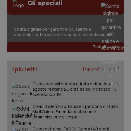
Gli speciali
Sanità digitale per garantire più salute e
sostenibilità. Ma servono standard e condivisione
Tutti gli speciali
PHPSESSID
Sessio
PHP.net
www.quotidianosanita.it
I più letti
[7 giorni]
[30 giorni]
Caldo, segnali di lenta ritirata dell'ondata: il 7
agosto restano 26 città da bollino rosso, l'8
scendono a 19
Covid. Il silenzio di Fauci e il perdono di Biden.
Ma il Quinto Emendamento non è
un’ammissione di colpa
Caldo estremo, FADOI: “Sopra i 40 gradi il