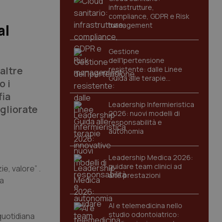
infrastrutture,
compliance, GDPR e Risk
management
al
Gestione
dell'Ipertensione
 altre
resistente: dalle Linee
Guida alle terapie
o i
innovative
fia
Leadership Infermieristica
igliorate
2026: nuovi modelli di
responsabilità e
autonomia
Leadership Medica 2026:
guidare team clinici ad
e, valore” .
alte prestazioni
ia
AI e telemedicina nello
studio odontoiatrico:
quotidiana