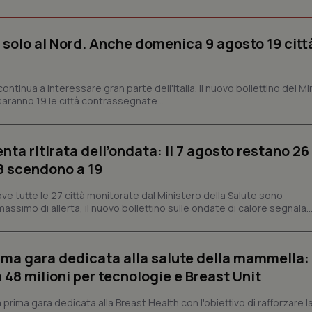
Necessari
Statistici
Marketing
 solo al Nord. Anche domenica 9 agosto 19 citt
tribuiscono a rendere fruibile il sito web abilitandone funzionalità di base quali la nav
protette del sito. Il sito web non è in grado di funzionare correttamente senza questi coo
Fornitore
/
Dominio
Scadenza
Descrizione
ontinua a interessare gran parte dell'Italia. Il nuovo bollettino del Mi
aranno 19 le città contrassegnate...
METADATA
5 mesi 4
Questo cookie viene utilizzato p
YouTube
settimane
scelte di consenso e privacy dell'
.youtube.com
interazione con il sito. Registra i
del visitatore riguardo a varie pol
impostazioni sulla privacy, garan
enta ritirata dell’ondata: il 7 agosto restano 26
preferenze siano onorate nelle se
’8 scendono a 19
nt
5 mesi 3
Questo cookie viene utilizzato da
CookieScript
settimane
Script.com per ricordare le pref
www.quotidianosanita.it
sui cookie dei visitatori. È neces
ve tutte le 27 città monitorate dal Ministero della Salute sono
dei cookie di Cookie-Script.com 
assimo di allerta, il nuovo bollettino sulle ondate di calore segnala..
correttamente.
ish-
www.quotidianosanita.it
4
Questo cookie è impostato dall'a
settimane
abilitare il sistema di tracking a
2 giorni
prima gara dedicata alla salute della mammella:
ish-
www.quotidianosanita.it
4
Questo cookie è impostato dall'a
48 milioni per tecnologie e Breast Unit
settimane
assegnare un identificatore generi
2 giorni
prima gara dedicata alla Breast Health con l'obiettivo di rafforzare l
1 anno 1
Questo nome di cookie è associa
Google LLC