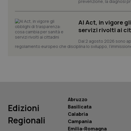
prevenzione, la diagnosi pre
AI Act, in vigore g
servizi rivolti ai ci
PHPSESSID
Dal 2 agosto 2026 sono applic
regolamento europeo che disciplina lo sviluppo, l’immissione s
_ga_KM60CM4NPH
Abruzzo
Nome
Edizioni
Basilicata
Nome
VISITOR_INFO1_LIV
Calabria
_ga_0VMQEQKQ1N
Regionali
Campania
Emilia-Romagna