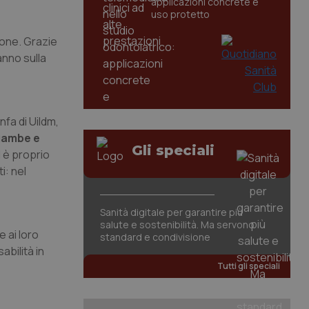
applicazioni concrete e
uso protetto
zione. Grazie
anno sulla
nfa di Uildm,
 gambe e
Gli speciali
d è proprio
i: nel
Sanità digitale per garantire più
salute e sostenibilità. Ma servono
e ai loro
standard e condivisione
abilità in
Tutti gli speciali