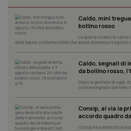
Caldo, mini tregua
I cookie necessari con
bollino rosso
e l'accesso alle aree 
Nome
La quarta ondata di calore c
della Salute conferma infatti che anche domenica 9 agosto s
VISITOR_PRIVACY_
Caldo, segnali di l
da bollino rosso, l
CookieScriptConse
Dopo la giornata di oggi, do
contrassegnate dal livello m
tracking-sites-ironf
tracking-enable
Consip, al via la 
tracking-sites-ironf
accordo quadro da 
session-id
Consip ha pubblicato la sua 
_ga