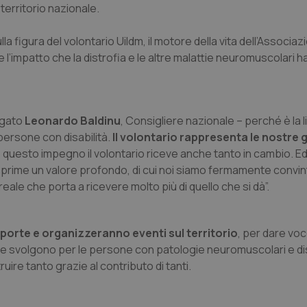
 territorio nazionale.
lla figura del volontario Uildm, il motore della vita dell’Associa
e l’impatto che la distrofia e le altre malattie neuromuscolari h
egato
Leonardo Baldinu
, Consigliere nazionale – perché è la li
persone con disabilità.
Il volontario rappresenta le nostre
o questo impegno il volontario riceve anche tanto in cambio. E
prime un valore profondo, di cui noi siamo fermamente convint
eale che porta a ricevere molto più di quello che si dà”.
 porte e organizzeranno eventi sul territorio
, per dare voc
 che svolgono per le persone con patologie neuromuscolari e dis
ire tanto grazie al contributo di tanti.