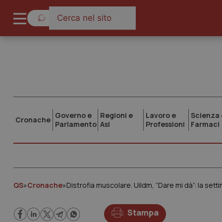
Governo e
Regioni e
Lavoro e
Scienza 
Cronache
Parlamento
Asl
Professioni
Farmaci
QS
»
Cronache
»
Distrofia muscolare. Uildm, “Dare mi dà”: la sett
Stampa