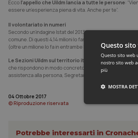
Ecco
l’appello che Uildm lancia a tutte le persone
: “Vie
essere un’esperienza piena di vita. Anche per te”.
Il volontariato in numeri
Secondo un’indagine Istat del 2013,
in Italia 6,63 milioni
comune. Di questi 4,14 milioni lo fanno in un gruppo o in 
Questo sito 
(oltre un milione lo fa in entrambe le modalità), per un totale
Questo sito web ut
Le Sezioni Uildm sul territorio italiano possono conta
nostro sito web ac
che rispondono in modo concreto ai bisogni delle persone c
più
assistenza alla persona, Segretariato sociale, sensibilizz
MOSTRA DET
04 Ottobre 2017
© Riproduzione riservata
Neces
Potrebbe interessarti in Cronach