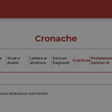
Cronache
e
Studi e
Lettere al
Edizioni
Professionis
QS Pro
Analisi
direttore
Regionali
Sanitari.AI
imana dedicata al volontariato