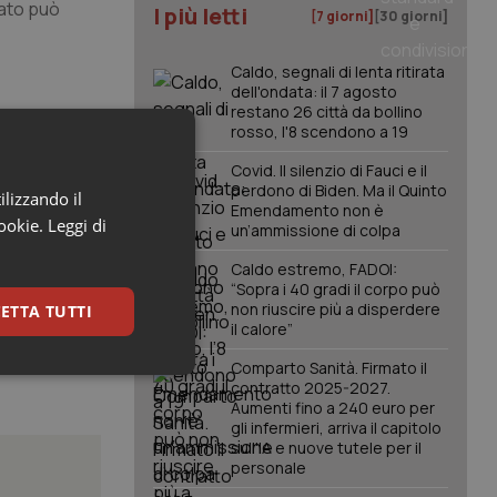
iato può
I più letti
[7 giorni]
[30 giorni]
Caldo, segnali di lenta ritirata
dell'ondata: il 7 agosto
restano 26 città da bollino
bene
rosso, l'8 scendono a 19
organizzata
Covid. Il silenzio di Fauci e il
perdono di Biden. Ma il Quinto
ilizzando il
Emendamento non è
volontari
cookie.
Leggi di
un’ammissione di colpa
trasporto,
Caldo estremo, FADOI:
“Sopra i 40 gradi il corpo può
non riuscire più a disperdere
ETTA TUTTI
il calore”
Comparto Sanità. Firmato il
keting
contratto 2025-2027.
Aumenti fino a 240 euro per
gli infermieri, arriva il capitolo
sull'IA e nuove tutele per il
personale