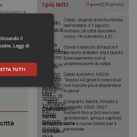
I più letti
he
[7 giorni]
[30 giorni]
l rispetto di
ù deve valere
Caldo, segnali di lenta ritirata
dell'ondata: il 7 agosto
 avanti con
restano 26 città da bollino
ti a queste
rosso, l'8 scendono a 21
ilizzando il
cookie.
Leggi di
Covid. Il silenzio di Fauci e il
perdono di Biden. Ma il Quinto
Emendamento non è
un’ammissione di colpa
ETTA TUTTI
Caldo estremo, FADOI:
“Sopra i 40 gradi il corpo può
non riuscire più a disperdere
keting
il calore”
Comparto Sanità. Firmato il
contratto 2025-2027.
Aumenti fino a 240 euro per
gli infermieri, arriva il capitolo
 città
sull'IA e nuove tutele per il
personale