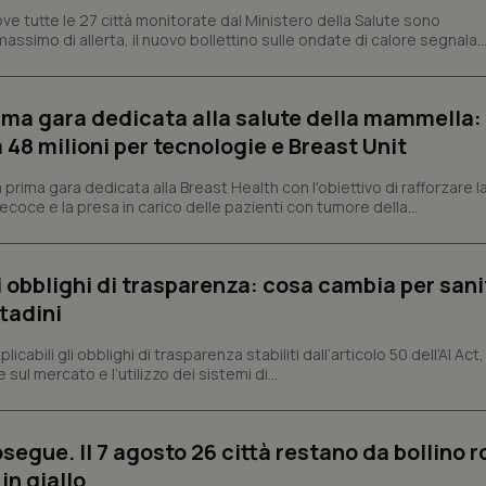
ve tutte le 27 città monitorate dal Ministero della Salute sono
tribuiscono a rendere fruibile il sito web abilitandone funzionalità di base quali la nav
protette del sito. Il sito web non è in grado di funzionare correttamente senza questi coo
assimo di allerta, il nuovo bollettino sulle ondate di calore segnala..
Fornitore
/
Dominio
Scadenza
Descrizione
METADATA
5 mesi 4
Questo cookie viene utilizzato p
YouTube
prima gara dedicata alla salute della mammella:
settimane
scelte di consenso e privacy dell'
.youtube.com
interazione con il sito. Registra i
48 milioni per tecnologie e Breast Unit
del visitatore riguardo a varie pol
impostazioni sulla privacy, garan
preferenze siano onorate nelle se
prima gara dedicata alla Breast Health con l'obiettivo di rafforzare l
coce e la presa in carico delle pazienti con tumore della...
nt
5 mesi 3
Questo cookie viene utilizzato da
CookieScript
settimane
Script.com per ricordare le pref
www.quotidianosanita.it
sui cookie dei visitatori. È neces
dei cookie di Cookie-Script.com 
correttamente.
li obblighi di trasparenza: cosa cambia per sani
ish-
www.quotidianosanita.it
4
Questo cookie è impostato dall'a
ttadini
settimane
abilitare il sistema di tracking a
2 giorni
abili gli obblighi di trasparenza stabiliti dall’articolo 50 dell’AI Act, 
ish-
www.quotidianosanita.it
4
Questo cookie è impostato dall'a
ul mercato e l’utilizzo dei sistemi di...
settimane
assegnare un identificatore generi
2 giorni
1 anno 1
Questo nome di cookie è associa
Google LLC
mese
Universal Analytics, che è un a
.quotidianosanita.it
segue. Il 7 agosto 26 città restano da bollino r
significativo del servizio di ana
utilizzato da Google. Questo cook
in giallo
per distinguere utenti unici as