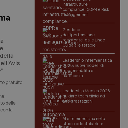
infrastrutture,
compliance, GDPR e Risk
management
ema
Gestione
dell'Ipertensione
la
resistente: dalle Linee
Guida alle terapie
le
innovative
 della
Leadership Infermieristica
ell’Avis
2026: nuovi modelli di
e”
responsabilità e
autonomia
to gratuito
Leadership Medica 2026:
nel
guidare team clinici ad
alte prestazioni
to delle
 con la
AI e telemedicina nello
studio odontoiatrico: