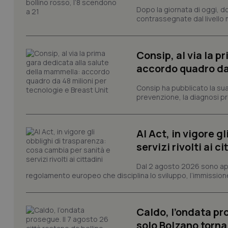
Dopo la giornata di oggi, do
I cookie necessari con
e l'accesso alle aree 
contrassegnate dal livello m
Nome
VISITOR_PRIVACY_
Consip, al via la 
accordo quadro da 
Consip ha pubblicato la sua 
prevenzione, la diagnosi pre
CookieScriptConse
AI Act, in vigore g
tracking-sites-ironf
servizi rivolti ai ci
tracking-enable
Dal 2 agosto 2026 sono applic
tracking-sites-ironf
regolamento europeo che disciplina lo sviluppo, l’immissione s
session-id
_ga
Caldo, l’ondata pro
solo Bolzano torna 