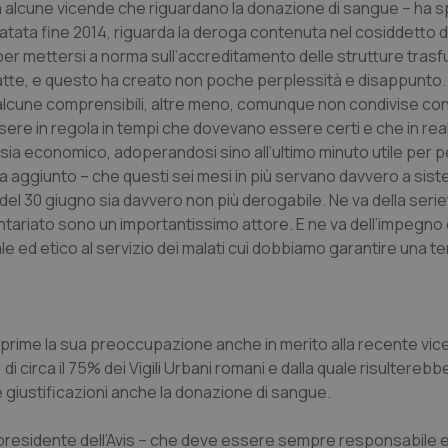
naca alcune vicende che riguardano la donazione di sangue – ha 
datata fine 2014, riguarda la deroga contenuta nel cosiddetto d
 per mettersi a norma sull’accreditamento delle strutture trasfu
tte, e questo ha creato non poche perplessità e disappunto.
 alcune comprensibili, altre meno, comunque non condivise con
re in regola in tempi che dovevano essere certi e che in real
o sia economico, adoperandosi sino all’ultimo minuto utile per 
 ha aggiunto – che questi sei mesi in più servano davvero a sis
l 30 giugno sia davvero non più derogabile. Ne va della serietà
olontariato sono un importantissimo attore. E ne va dell’impegno
ale ed etico al servizio dei malati cui dobbiamo garantire una t
sprime la sua preoccupazione anche in merito alla recente vi
di circa il 75% dei Vigili Urbani romani e dalla quale risulterebb
e giustificazioni anche la donazione di sangue.
l presidente dell’Avis – che deve essere sempre responsabile 