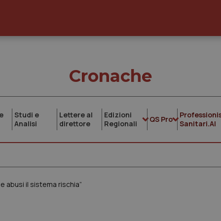
Cronache
e
Studi e
Lettere al
Edizioni
Professionis
QS Pro
Analisi
direttore
Regionali
Sanitari.AI
 abusi il sistema rischia”