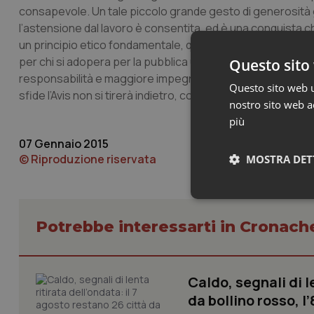
consapevole. Un tale piccolo grande gesto di generosità g
l’astensione dal lavoro è consentita, ed è una conquista ch
un principio etico fondamentale, quello di non nuocere agli 
per chi si adopera per la pubblica utilità. Ci auguriamo – ha
Questo sito 
responsabilità e maggiore impegno, perché ce lo chiedono 
Questo sito web ut
sfide l’Avis non si tirerà indietro, come ha sempre fatto nei 
nostro sito web ac
più
07 Gennaio 2015
© Riproduzione riservata
MOSTRA DET
Neces
Potrebbe interessarti in Cronach
Caldo, segnali di l
da bollino rosso, l