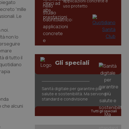
applicazioni concrete e
spiegato
uso protetto
ecreto “mille
sionali. Le
 noi.
tà non lo
perseguire
temare
 di tutto il
Gli speciali
 quotidiano
erapia
Sanità digitale per garantire più
salute e sostenibilità. Ma servono
cenda
standard e condivisione
e che alcuni
Tutti gli speciali
e