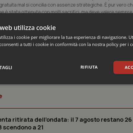
ratuita mal si concilia con assenze strategiche. È pur vero c
e è stata ottenuta con molti sacrifici, ma deve valere sempre i
altri. Questo principio, che vale per ogni cittadino, ancor di pi
 concluso – che il 2015 sia un anno in cui le sfide siano portate
web utilizza cookie
i malati bisognosi di sangue e farmaci plasmaderivati. Davan
ilizza i cookie per migliorare la tua esperienza di navigazione. Ut
suoi quasi 90 anni di storia”.
consenti a tutti i cookie in conformità con la nostra policy per i 
RIFIUTA
TAGLI
ACC
sari
Statistici
Mar
e
enta ritirata dell’ondata: il 7 agosto restano 26
’8 scendono a 21
Necessari
Statistici
Marketing