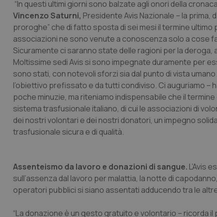
“In questi ultimi giorni sono balzate agli onori della cro
Vincenzo Saturni,
Presidente Avis Nazionale – la prima, 
proroghe” che di fatto sposta di sei mesi il termine ultimo
associazioni ne sono venute a conoscenza solo a cose fa
Sicuramente ci saranno state delle ragioni per la deroga,
Moltissime sedi Avis si sono impegnate duramente per esse
sono stati, con notevoli sforzi sia dal punto di vista uman
l’obiettivo prefissato e da tutti condiviso. Ci auguriamo –
poche minuzie, ma riteniamo indispensabile che il termine de
sistema trasfusionale italiano, di cui le associazioni di v
dei nostri volontari e dei nostri donatori, un impegno solid
trasfusionale sicura e di qualità.
Assenteismo da lavoro e donazioni di sangue.
L’Avis e
sull’assenza dal lavoro per malattia, la notte di capodanno, 
operatori pubblici si siano assentati adducendo tra le altr
“La donazione è un gesto gratuito e volontario – ricorda i