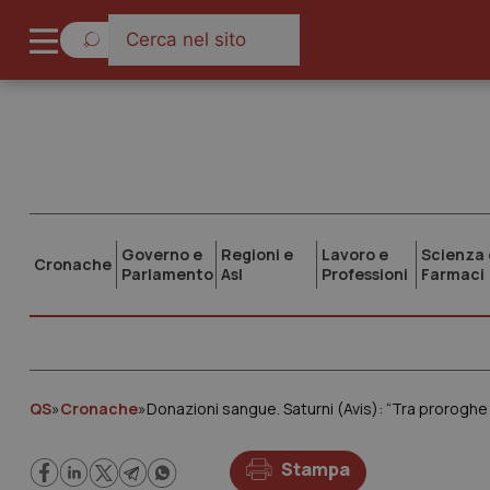
Governo e
Regioni e
Lavoro e
Scienza 
Cronache
Parlamento
Asl
Professioni
Farmaci
QS
»
Cronache
»
Donazioni sangue. Saturni (Avis): “Tra proroghe e
Stampa