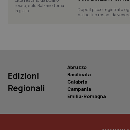
Dopo il picco registrato og
dal bollino rosso, da venerd
PHPSESSID
_ga_KM60CM4NPH
Abruzzo
Edizioni
Basilicata
Calabria
Regionali
Nome
Campania
Nome
Emilia-Romagna
VISITOR_INFO1_LIV
_ga_0VMQEQKQ1N
__Secure-YNID