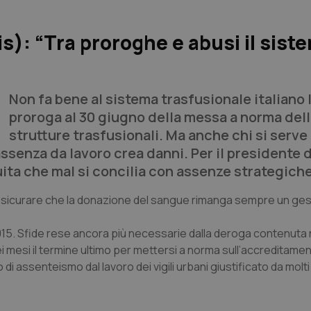
s): “Tra proroghe e abusi il sist
Non fa bene al sistema trasfusionale italiano 
proroga al 30 giugno della messa a norma del
strutture trasfusionali. Ma anche chi si serve
ssenza da lavoro crea danni. Per il presidente d
ita che mal si concilia con assenze strategich
e assicurare che la donazione del sangue rimanga sempre un ges
 2015. Sfide rese ancora più necessarie dalla deroga contenuta 
 mesi il termine ultimo per mettersi a norma sull’accreditamen
i assenteismo dal lavoro dei vigili urbani giustificato da molti