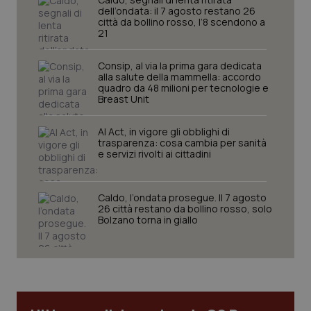
I cookie necessari contribuiscono a rendere fruibile il
dell’ondata: il 7 agosto restano 26
sito web abilitandone funzionalità di base quali la
città da bollino rosso, l’8 scendono a
navigazione sulle pagine e l'accesso alle aree
21
protette del sito. Il sito web non è in grado di
funzionare correttamente senza questi cookie.
Consip, al via la prima gara dedicata
Nome
Fornitore
/
Dominio
Scaden
alla salute della mammella: accordo
quadro da 48 milioni per tecnologie e
VISITOR_PRIVACY_METADATA
5 mesi
YouTube
Breast Unit
settim
.youtube.com
AI Act, in vigore gli obblighi di
trasparenza: cosa cambia per sanità
e servizi rivolti ai cittadini
Caldo, l’ondata prosegue. Il 7 agosto
26 città restano da bollino rosso, solo
Bolzano torna in giallo