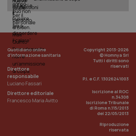
_ga_KM60CM4NPH
.quotidianosanita.it
1 anno
mes
Quotidiano online
Copyright 2013-2026
d'informazione sanitaria
© Homnya Srl
Tutti i diritti sono
Fornitore
/
Nome
Scadenza
Descrizion
riservati
Dominio
Direttore
Nome
Fornitore
/
Dominio
Scadenza
Des
responsabile
_ga_0VMQEQKQ1N
.quotidianosanita.it
1 anno 1
Questo
P.I. e C.F. 13026241003
mese
cookie
VISITOR_INFO1_LIVE
5 mesi 4
Que
Google LLC
Luciano Fassari
viene
settimane
imp
.youtube.com
utilizzato
You
Iscrizione al ROC
Direttore editoriale
da Google
ten
n.34308
Analytics
pre
Francesco Maria Avitto
Iscrizione Tribunale
per
del
mantener
vid
di Roma n.115/2013
lo stato
inco
del 22/05/2013
della
può
sessione.
det
Riproduzione
vis
web
riservata
uti