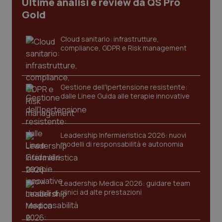
Ultime analisi e review da QS Pro
CookieScriptConsent
5 mesi
CookieScript
Gold
settim
www.quotidianosanita.it
Cloud sanitario: infrastrutture,
compliance, GDPR e Risk management
Gestione dell'Ipertensione resistente:
dalle Linee Guida alle terapie innovative
tracking-sites-ironfish-
www.quotidianosanita.it
4
Leadership Infermieristica 2026: nuovi
tracking-enable
settim
modelli di responsabilità e autonomia
2 gior
Leadership Medica 2026: guidare team
tracking-sites-ironfish-
www.quotidianosanita.it
4
clinici ad alte prestazioni
session-id
settim
2 gior