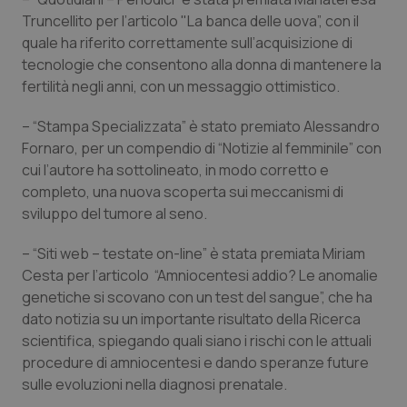
Truncellito per l’articolo "La banca delle uova”, con il
Piemonte
HIV
quale ha riferito correttamente sull’acquisizione di
tecnologie che consentono alla donna di mantenere la
Provincia Autonoma di Bolzano
Infezioni & Febbre
fertilità negli anni, con un messaggio ottimistico.
Provincia Autonoma di Trento
Ipertensione & Scompenso
– “Stampa Specializzata” è stato premiato Alessandro
Fornaro, per un compendio di “Notizie al femminile” con
cui l’autore ha sottolineato, in modo corretto e
Puglia
Malattie rare
completo, una nuova scoperta sui meccanismi di
sviluppo del tumore al seno.
Sardegna
Malattia di Crohn & Rettocolite Ulcerosa
– “Siti web – testate on-line” è stata premiata Miriam
Sicilia
Neuroscienze & patologie neurodegenerative
Cesta per l’articolo “Amniocentesi addio? Le anomalie
genetiche si scovano con un test del sangue”, che ha
Toscana
Obesità
dato notizia su un importante risultato della Ricerca
scientifica, spiegando quali siano i rischi con le attuali
Umbria
Oftalmologia
procedure di amniocentesi e dando speranze future
sulle evoluzioni nella diagnosi prenatale.