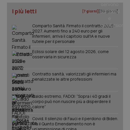
I più letti
[7 giorni]
[30 giorni]
Comparto Sanità. Firmato il contratto 2025-
PHPSESSID
Sessio
PHP.net
2027. Aumenti fino a 240 euro per gli
www.quotidianosanita.it
infermieri, arriva il capitolo sull'IA e nuove
tutele per il personale
Eclissi solare del 12 agosto 2026, come
osservarla in sicurezza
Contratto sanità, valorizzati gli infermieri ma
penalizzate le altre professioni
Caldo estremo, FADOI: “Sopra i 40 gradi il
corpo può non riuscire più a disperdere il
calore”
Covid. Il silenzio di Fauci e il perdono di Biden.
Ma il Quinto Emendamento non è
un’ammissione di colpa