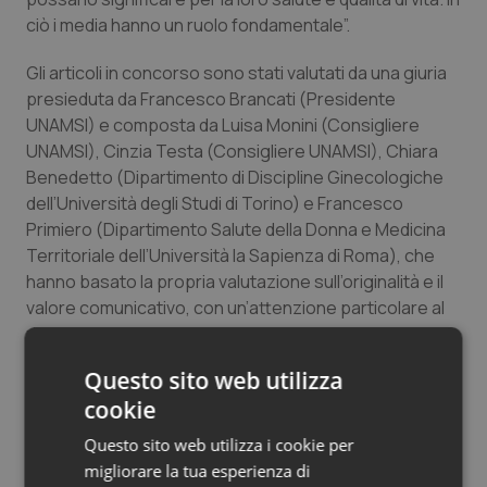
Salute orale & impianti
ciò i media hanno un ruolo fondamentale”.
Gli articoli in concorso sono stati valutati da una giuria
Sangue & coagulazione
presieduta da Francesco Brancati (Presidente
UNAMSI) e composta da Luisa Monini (Consigliere
Tiroide
UNAMSI), Cinzia Testa (Consigliere UNAMSI), Chiara
Benedetto (Dipartimento di Discipline Ginecologiche
Tumore al seno
dell’Università degli Studi di Torino) e Francesco
Primiero (Dipartimento Salute della Donna e Medicina
Tumore ovarico
Territoriale dell’Università la Sapienza di Roma), che
hanno basato la propria valutazione sull’originalità e il
Tumori del Polmone & Testa Collo
valore comunicativo, con un’attenzione particolare al
rigore scientifico dell’informazione e allo stile
dell’esposizione.
Tumori gastrointestinali
Questo sito web utilizza
cookie
“La qualità degli articoli pervenuti – ha affermato
Ulcera & Reflusso
Francesco Brancati, Presidente UNAMSI – ha
Questo sito web utilizza i cookie per
dimostrato come si possa fare un’informazione
migliorare la tua esperienza di
Vaccini
puntuale e corretta, e al tempo stesso originale e