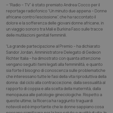
Valle D’Aosta
Oncodermatologia
– “Radio – TV” è stato premiato Andrea Cocco per il
reportage radiofonico “Un minuto due appena – Donne
Veneto
Oncoematologia
africane contro l’escissione”, che ha raccontato il
dolore e la sofferenza delle giovani donne africane, in
Oncologia & Nutrizione
un viaggio sonoro tra Mali e Burkina Faso sulle tracce
delle mutilazioni genitali femminili.
Psoriasi & pelle
“La grande partecipazione al Premio – ha dichiarato
Sandor Jordan, Amministratore Delegato di Gedeon
Quotidiano Cardiologia
Richter Italia – ha dimostrato con quanta attenzione
vengano seguiti i temi legati alla femminilità, e quanto
Quotidiano Chirurgia
sia forte il bisogno di conoscenza sulle problematiche
che interessano tutte le fasi della vita riproduttiva della
Quotidiano Oncologia
donna: dal ciclo alla contraccezione, dalla sessualità al
rapporto di coppia e alla scelta della maternità, dalla
Quotidiano Pediatria
menopausa alle patologie ginecologiche. Rispetto a
queste ultime, la Ricerca ha raggiunto traguardi
Rene & patologie urogenitali
notevoli ed è importante che le donne sappiano cosa
possano significare per la loro salute e qualità di vita. In