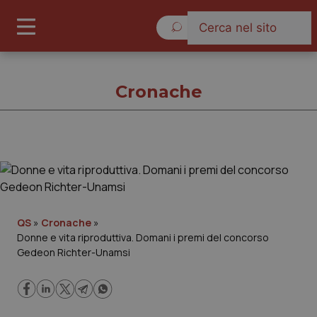
Giovedì 6 Agosto 2026
Cronache
Cronache
Cronache
QS
»
Cronache
»
Donne e vita riproduttiva. Domani i premi del concorso
Governo e Parlamento
Gedeon Richter-Unamsi
Regioni e Asl
Lavoro e Professioni