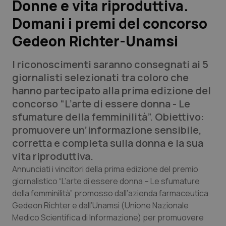
Donne e vita riproduttiva.
Domani i premi del concorso
Scienza e Farmaci
Gedeon Richter-Unamsi
Studi e Analisi
I riconoscimenti saranno consegnati ai 5
Lettere al direttore
giornalisti selezionati tra coloro che
hanno partecipato alla prima edizione del
Edizioni Regionali
concorso “L’arte di essere donna - Le
sfumature della femminilità”. Obiettivo:
QS Pro
promuovere un’informazione sensibile,
corretta e completa sulla donna e la sua
Professionisti Sanitari.AI
vita riproduttiva.
Annunciati i vincitori della prima edizione del premio
Abruzzo
QS Pro Gold
giornalistico “L’arte di essere donna – Le sfumature
della femminilità” promosso dall’azienda farmaceutica
QS Club
Newsletter
Gedeon Richter e dall’Unamsi (Unione Nazionale
Basilicata
Artrite & artrosi
Medico Scientifica di Informazione) per promuovere