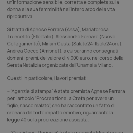
un’informazione sensibile, corretta e completa sulla
Calabria
Asma & BPCO
donna e la sua femminilità nell’intero arco della vita
riproduttiva.
Campania
Car-T
Si tratta di Agnese Ferrara (Ansa), Mariateresa
Emilia-Romagna
Colesterolo & coronaropatie
Truncellito (Elle Italia), Alessandro Fornaro (Nuovo
Collegamento), Miriam Cesta (Salute24-Ilsole24ore),
Friuli Venezia Giulia
Dermatite Atopica
Andrea Cocco (Amisnet), a cui saranno consegnati
domani i premi, del valore di 4.000 euro, nel corso della
Serata Natalizia organizzata dall’Unamsi a Milano.
Lazio
Diabete & glucometri
Questi, in particolare, i lavori premiati:
Liguria
Disturbi dell’umore
– “Agenzie di stampa” è stata premiata Agnese Ferrara
Lombardia
Dolore
per l’articolo “Procreazione: a Creta per avere un
figlio, nasce malato”, che ha raccontato un fatto di
Marche
Donna & Salute
cronaca dal forte impatto emotivo, riguardante la
legge 40 sulla procreazione assistita.
Molise
Epatiti
– “Quotidiani – Periodici” è stata premiata Mariateresa