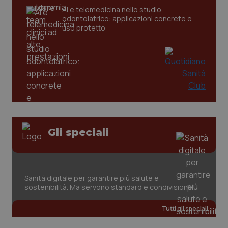
AI e telemedicina nello studio
odontoiatrico: applicazioni concrete e
_ga
1 anno
Google LLC
uso protetto
mes
.quotidianosanita.it
Gli speciali
Sanità digitale per garantire più salute e
sostenibilità. Ma servono standard e condivisione
Tutti gli speciali