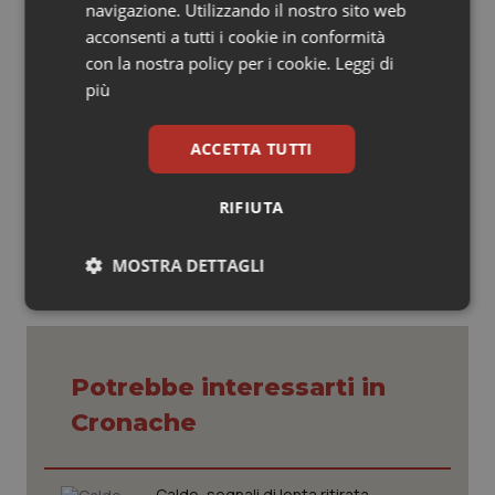
navigazione. Utilizzando il nostro sito web
fruibile da tutti, su temi complessi e dal forte carico
acconsenti a tutti i cookie in conformità
emotivo, come quelli legati alla salute e al vissuto della
con la nostra policy per i cookie.
Leggi di
donna”.
più
ACCETTA TUTTI
11 Dicembre 2012
© Riproduzione riservata
RIFIUTA
MOSTRA DETTAGLI
Necessari
Statistici
Marketing
Potrebbe interessarti in
Cronache
Necessari
Statistici
Marketing
Caldo, segnali di lenta ritirata