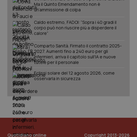
settimane
imp
Ma il Quinto Emendamento non è
You
un’ammissione di colpa
ten
pre
del
Caldo estremo, FADOI: “Sopra i 40 gradi il
vid
inco
corpo può non riuscire più a disperdere il
può
calore”
det
vis
web
Comparto Sanità. Firmato il contratto 2025-
uti
2027. Aumenti fino a 240 euro per gli
nuo
infermieri, arriva il capitolo sull'IA e nuove
ver
dell
tutele per il personale
You
Eclissi solare del 12 agosto 2026, come
YSC
Sessione
Que
Google LLC
osservarla in sicurezza
imp
.youtube.com
You
ten
vis
vid
__Secure-
.youtube.com
5 mesi 4
Que
ROLLOUT_TOKEN
settimane
imp
You
ges
del
e d
per
del
Quotidiano online
Copyright 2013-2026