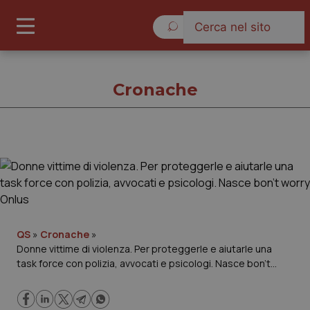
Venerdì 7 Agosto 2026
Cronache
Cronache
Cronache
Governo e Parlamento
QS
»
Cronache
»
Donne vittime di violenza. Per proteggerle e aiutarle una
task force con polizia, avvocati e psicologi. Nasce bon’t
Regioni e Asl
worry Onlus
Lavoro e Professioni