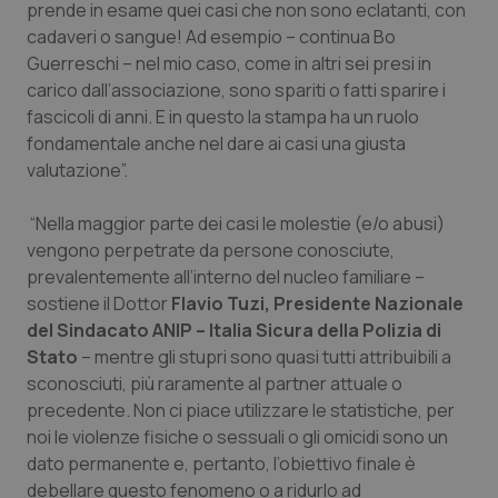
prende in esame quei casi che non sono eclatanti, con
Salute orale & impianti
cadaveri o sangue! Ad esempio – continua Bo
Guerreschi – nel mio caso, come in altri sei presi in
Sangue & coagulazione
carico dall’associazione, sono spariti o fatti sparire i
fascicoli di anni. E in questo la stampa ha un ruolo
Tiroide
fondamentale anche nel dare ai casi una giusta
valutazione”.
Tumore al seno
“Nella maggior parte dei casi le molestie (e/o abusi)
vengono perpetrate da persone conosciute,
Tumore ovarico
prevalentemente all’interno del nucleo familiare –
sostiene il Dottor
Flavio Tuzi, Presidente Nazionale
Tumori del Polmone & Testa Collo
del Sindacato ANIP – Italia Sicura della Polizia di
Stato
– mentre gli stupri sono quasi tutti attribuibili a
Tumori gastrointestinali
sconosciuti, più raramente al partner attuale o
precedente. Non ci piace utilizzare le statistiche, per
Ulcera & Reflusso
noi le violenze fisiche o sessuali o gli omicidi sono un
dato permanente e, pertanto, l’obiettivo finale è
Vaccini
debellare questo fenomeno o a ridurlo ad