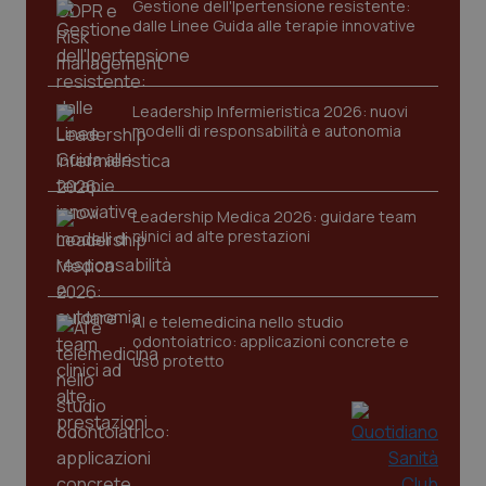
Gestione dell'Ipertensione resistente:
PHPSESSID
Sessio
PHP.net
dalle Linee Guida alle terapie innovative
www.quotidianosanita.it
Leadership Infermieristica 2026: nuovi
modelli di responsabilità e autonomia
Leadership Medica 2026: guidare team
clinici ad alte prestazioni
AI e telemedicina nello studio
odontoiatrico: applicazioni concrete e
uso protetto
_ga_KM60CM4NPH
.quotidianosanita.it
1 anno
mes