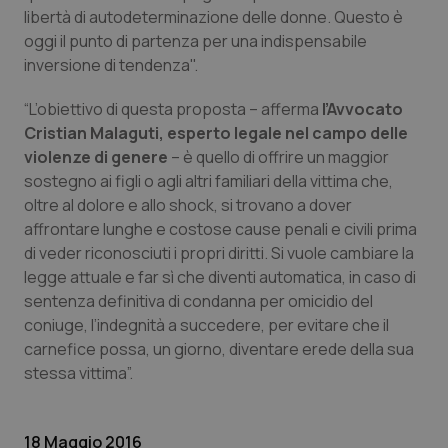
libertà di autodeterminazione delle donne. Questo è
Nome
Fornitore
/
Dominio
Scaden
oggi il punto di partenza per una indispensabile
VISITOR_PRIVACY_METADATA
5 mesi
YouTube
inversione di tendenza".
settim
.youtube.com
“L’obiettivo di questa proposta – afferma
l’Avvocato
Cristian Malaguti, esperto legale nel campo delle
violenze di genere
– è quello di offrire un maggior
sostegno ai figli o agli altri familiari della vittima che,
oltre al dolore e allo shock, si trovano a dover
affrontare lunghe e costose cause penali e civili prima
di veder riconosciuti i propri diritti. Si vuole cambiare la
legge attuale e far sì che diventi automatica, in caso di
sentenza definitiva di condanna per omicidio del
coniuge, l’indegnità a succedere, per evitare che il
carnefice possa, un giorno, diventare erede della sua
stessa vittima”.
CookieScriptConsent
5 mesi
CookieScript
settim
www.quotidianosanita.it
18 Maggio 2016