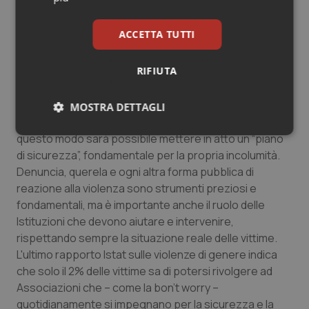
anche l’Italia, nel nostro Paese non viene applicata”.
ACCETTA TUTTI
“E’ importante che le vittime di reati di
violenza conoscano bene gli aspetti giudiziali –
RIFIUTA
dichiara
l’Avvocato Licia D’Amico, difensore Onlus
nelle costituzioni di parte civile
– per poter
decidere con consapevolezza la via migliore da
MOSTRA DETTAGLI
percorrere, programmando tempi e tipo di azione. In
Necessari
Statistici
Marketing
questo modo sarà possibile mettere in atto un “piano
di sicurezza”, fondamentale per la propria incolumità.
Denuncia, querela e ogni altra forma pubblica di
reazione alla violenza sono strumenti preziosi e
fondamentali, ma è importante anche il ruolo delle
Istituzioni che devono aiutare e intervenire,
Necessari
Statistici
Marketing
rispettando sempre la situazione reale delle vittime.
L'ultimo rapporto Istat sulle violenze di genere indica
I cookie necessari contribuiscono a rendere fruibile il
che solo il 2% delle vittime sa di potersi rivolgere ad
sito web abilitandone funzionalità di base quali la
navigazione sulle pagine e l'accesso alle aree
Associazioni che – come la bon’t worry –
protette del sito. Il sito web non è in grado di
quotidianamente si impegnano per la sicurezza e la
funzionare correttamente senza questi cookie.