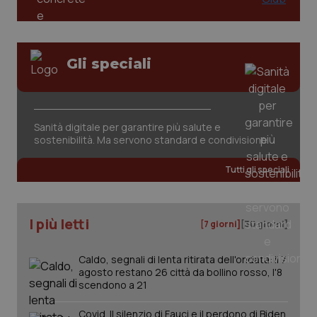
Gli speciali
Fornitore
/
Nome
Scadenza
Descrizion
Dominio
Nome
Fornitore
/
Dominio
Scadenza
Des
_ga_0VMQEQKQ1N
.quotidianosanita.it
1 anno 1
Questo
Sanità digitale per garantire più salute e
mese
cookie
VISITOR_INFO1_LIVE
5 mesi 4
Que
Google LLC
viene
sostenibilità. Ma servono standard e condivisione
settimane
imp
.youtube.com
utilizzato
You
da Google
ten
Analytics
Tutti gli speciali
pre
per
del
mantener
vid
lo stato
inco
della
può
sessione.
det
I più letti
[7 giorni]
[30 giorni]
vis
web
uti
Caldo, segnali di lenta ritirata dell'ondata: il 7
nuo
ver
agosto restano 26 città da bollino rosso, l'8
dell
scendono a 21
You
__Secure-YNID
.youtube.com
5 mesi 4
Que
Covid. Il silenzio di Fauci e il perdono di Biden.