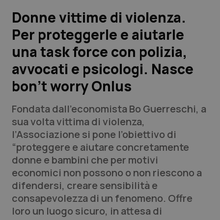
Donne vittime di violenza.
Scienza e Farmaci
Per proteggerle e aiutarle
una task force con polizia,
Studi e Analisi
avvocati e psicologi. Nasce
Lettere al direttore
bon’t worry Onlus
Edizioni Regionali
Fondata dall’economista Bo Guerreschi, a
sua volta vittima di violenza,
QS Pro
l’Associazione si pone l’obiettivo di
“proteggere e aiutare concretamente
Professionisti Sanitari.AI
donne e bambini che per motivi
economici non possono o non riescono a
Abruzzo
QS Pro Gold
difendersi, creare sensibilità e
consapevolezza di un fenomeno. Offre
QS Club
Newsletter
Basilicata
Artrite & artrosi
loro un luogo sicuro, in attesa di