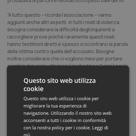
probabilità di partorire neonati sottopeso sale del 16”.
“A tutto questo – ricorda l’associazione – vanno
aggiunti anche altri aspetti: in tutti i reati di violenza
bisogna considerare la difficoltà degli inquirenti a
raccogliere prove poiché raramente questi reati
hanno testimoni diretti e spesso si scontrano la parola
della vittima contro quella dell’accusato. Bisogna
inoltre considerare che ci vogliono mesi per portare
avanti la denuncia, altri mesi (anche fino a 2 anni) per la
fase istruttoria e se si svolge un ordinario processo,
Questo sito web utilizza
almeno uno/due (o più) anni per avere la sentenza di
cookie
primo grado. Fino a quando la sentenza non è
definitiva, l’imputato rimane in libertà, anche se negli
Questo sito web utilizza i cookie per
ultimi mesi la magistratura ha messo in atto misure
migliorare la tua esperienza di
restrittive di vario tipo. In Italia, infatti, non esiste una
navigazione. Utilizzando il nostro sito web
legge organica di protezione delle vittime di reato.
acconsenti a tutti i cookie in conformità
Sebbene esista la Convenzione di Istanbul del 2014,
con la nostra policy per i cookie.
Leggi di
ratificata da ben 13 Nazioni dell’Unione Europea, tra cui
più