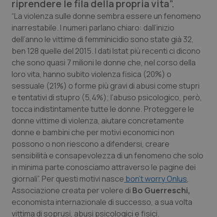
riprendere le fila della propria vita”.
Calabria
Asma & BPCO
“La violenza sulle donne sembra essere un fenomeno
inarrestabile. I numeri parlano chiaro: dall’inizio
Campania
Car-T
dell’anno le vittime di femminicidio sono state già 32,
ben 128 quelle del 2015. I dati Istat più recenti ci dicono
Emilia-Romagna
Colesterolo & coronaropatie
che sono quasi 7 milioni le donne che, nel corso della
loro vita, hanno subito violenza fisica (20%) o
Friuli Venezia Giulia
Dermatite Atopica
sessuale (21%) o forme più gravi di abusi come stupri
e tentativi di stupro (5,4%); l’abuso psicologico, però,
Lazio
Diabete & glucometri
tocca indistintamente tutte le donne. Proteggere le
donne vittime di violenza, aiutare concretamente
donne e bambini che per motivi economici non
Liguria
Disturbi dell’umore
possono o non riescono a difendersi, creare
sensibilità e consapevolezza di un fenomeno che solo
Lombardia
Dolore
in minima parte conosciamo attraverso le pagine dei
giornali”. Per questi motivi nasce
bon’t worry Onlus
,
Marche
Donna & Salute
Associazione creata per volere di
Bo Guerreschi,
economista internazionale di successo, a sua volta
Molise
Epatiti
vittima di soprusi, abusi psicologici e fisici.