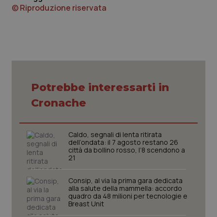
© Riproduzione riservata
Potrebbe interessarti in
tracking-sites-ironfish-
www.quotidianosanita.it
4
tracking-enable
settim
2 gior
Cronache
Caldo, segnali di lenta ritirata
tracking-sites-ironfish-
www.quotidianosanita.it
4
dell’ondata: il 7 agosto restano 26
session-id
settim
città da bollino rosso, l’8 scendono a
2 gior
21
Consip, al via la prima gara dedicata
alla salute della mammella: accordo
quadro da 48 milioni per tecnologie e
_ga
1 anno
Google LLC
mes
Breast Unit
.quotidianosanita.it