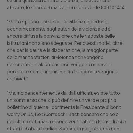
da una qualsiasi forma di violenza, è stato anche
Valle D’Aosta
Oncodermatologia
attivato, lo scorso 8 marzo, il numero verde 800 10 1414.
Veneto
Oncoematologia
“Molto spesso – si rileva – le vittime dipendono
economicamente dagli autori della violenza ed è
Oncologia & Nutrizione
ancora diffusa la convinzione che le risposte delle
Istituzioni non siano adeguate. Per questi motivi, oltre
Psoriasi & pelle
che per la paura e la disperazione, la maggior parte
delle manifestazioni di violenza non vengono
Quotidiano Cardiologia
denunciate, in alcuni casi non vengono neanche
percepite come un crimine, fin troppi casi vengono
Quotidiano Chirurgia
archiviati”.
“Ma, indipendentemente dai dati ufficiali, esiste tutto
Quotidiano Oncologia
un sommerso che si può definire un vero e proprio
bollettino di guerra– commenta la Presidente di bon’t
Quotidiano Pediatria
worry Onlus, Bo Guerreschi. Basti pensare che solo
nell’ultima settimana si sono verificati ben 8 casi di cui 5
Rene & patologie urogenitali
stupri e 3 abusi familiari. Spesso la magistratura non