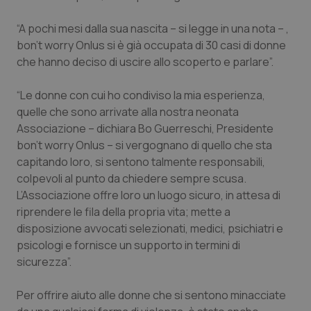
Piemonte
HIV
“A pochi mesi dalla sua nascita – si legge in una nota – ,
bon’t worry Onlus
si è già occupata di 30 casi di donne
Provincia Autonoma di Bolzano
Infezioni & Febbre
che hanno deciso di uscire allo scoperto e parlare”.
“Le donne con cui ho condiviso la mia esperienza,
Provincia Autonoma di Trento
Ipertensione & Scompenso
quelle che sono arrivate alla nostra neonata
Associazione – dichiara Bo Guerreschi, Presidente
Puglia
Malattie rare
bon’t worry Onlus
– si vergognano di quello che sta
capitando loro, si sentono talmente responsabili,
Sardegna
Malattia di Crohn & Rettocolite Ulcerosa
colpevoli al punto da chiedere sempre scusa.
L’Associazione offre loro un luogo sicuro, in attesa di
Sicilia
Neuroscienze & patologie neurodegenerative
riprendere le fila della propria vita; mette a
disposizione avvocati selezionati, medici, psichiatri e
Toscana
Obesità
psicologi e fornisce un supporto in termini di
sicurezza”.
Umbria
Oftalmologia
Per offrire aiuto alle donne che si sentono minacciate