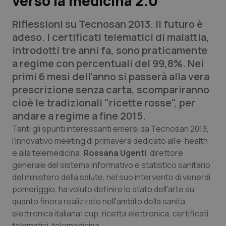
verso la medicina 2.0
Riflessioni su Tecnosan 2013. Il futuro è
Scienza e Farmaci
adeso. I certificati telematici di malattia,
introdotti tre anni fa, sono praticamente
Studi e Analisi
a regime con percentuali del 99,8%. Nei
primi 6 mesi dell'anno si passerà alla vera
Lettere al direttore
prescrizione senza carta, scompariranno
cioè le tradizionali "ricette rosse", per
Edizioni Regionali
andare a regime a fine 2015.
QS Pro
Tanti gli spunti interessanti emersi da Tecnosan 2013,
l'innovativo meeting di primavera dedicato all'e-health
e alla telemedicina.
Rossana Ugenti
, direttore
Professionisti Sanitari.AI
generale del sistema informativo e statistico sanitario
del ministero della salute, nel suo intervento di venerdì
Abruzzo
QS Pro Gold
pomeriggio, ha voluto definire lo stato dell'arte su
quanto finora realizzato nell'ambito della sanità
QS Club
Newsletter
Basilicata
Artrite & artrosi
elettronica italiana: cup, ricetta elettronica, certificati
telematici, telemedicina.