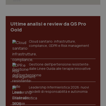
Ultime analisi e review da QS Pro
Gold
Cloud sanitario: infrastrutture,
compliance, GDPR e Risk management
Gestione dell'Ipertensione resistente:
CookieScriptConsent
5 mesi
CookieScript
dalle Linee Guida alle terapie innovative
settim
www.quotidianosanita.it
Leadership Infermieristica 2026: nuovi
modelli di responsabilità e autonomia