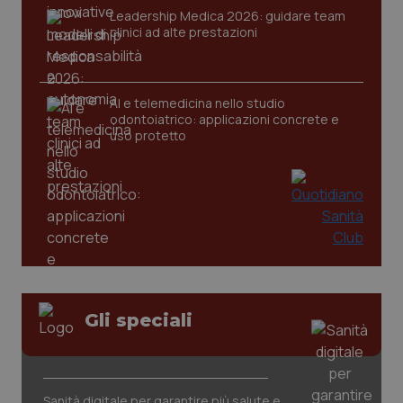
Leadership Medica 2026: guidare team
clinici ad alte prestazioni
tracking-sites-ironfish-
www.quotidianosanita.it
4
tracking-enable
settim
AI e telemedicina nello studio
2 gior
odontoiatrico: applicazioni concrete e
uso protetto
tracking-sites-ironfish-
www.quotidianosanita.it
4
session-id
settim
2 gior
_ga
1 anno
Google LLC
mes
.quotidianosanita.it
Gli speciali
Sanità digitale per garantire più salute e