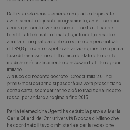
Calabria
Asma & BPCO
Dalla sua relazione è emerso un quadro di spiccato
Campania
Car-T
avanzamento di quanto programmato, anche se sono
ancora presenti diverse disomogeneità nel paese.
Emilia-Romagna
Colesterolo & coronaropatie
I certificati telematici di malattia, introdotti ormai tre
anni fa, sono praticamente a regime con percentuali
del 99,8 percento rispetto al cartaceo, mentre la prima
Friuli Venezia Giulia
Dermatite Atopica
fase di trasmissione elettronica dei dati delle ricette
mediche si è praticamente conclusa in tutte le regioni
Lazio
Diabete & glucometri
italiane.
Alla luce del recente decreto "Cresci Italia 2.0", nei
Liguria
Disturbi dell’umore
primi 6 mesi dell'anno si passerà alla vera prescrizione
senza carta, scompariranno cioè le tradizionali ricette
Lombardia
Dolore
rosse, per andare a regime a fine 2015.
Marche
Donna & Salute
Per la telemedicina Ugenti ha ceduto la parola a
Maria
Carla Gilardi
del Cnr università Bicocca di Milano che
Molise
Epatiti
ha coordinato il tavolo ministeriale per la redazione