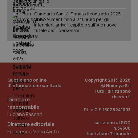
in giallo
Comparto Sanità. Firmato il contratto 2025-
2027. Aumenti fino a 240 euro per gli
infermieri, arriva il capitolo sull'IA e nuove
tutele per il personale
Quotidiano online
Copyright 2013-2026
d'informazione sanitaria
© Homnya Srl
_ga_KM60CM4NPH
.quotidianosanita.it
1 anno
Tutti i diritti sono
mes
riservati
Direttore
responsabile
P.I. e C.F. 13026241003
Luciano Fassari
Iscrizione al ROC
Direttore editoriale
n.34308
Francesco Maria Avitto
Iscrizione Tribunale