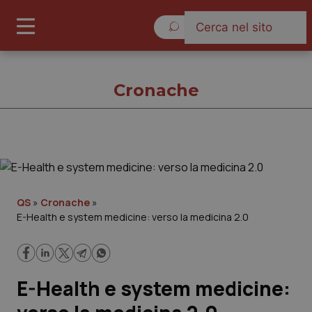
Domenica 9 Agosto 2026
Cronache
Cronache
Cronache
QS
»
Cronache
»
E-Health e system medicine: verso la medicina 2.0
Governo e Parlamento
Regioni e Asl
E-Health e system medicine:
Lavoro e Professioni