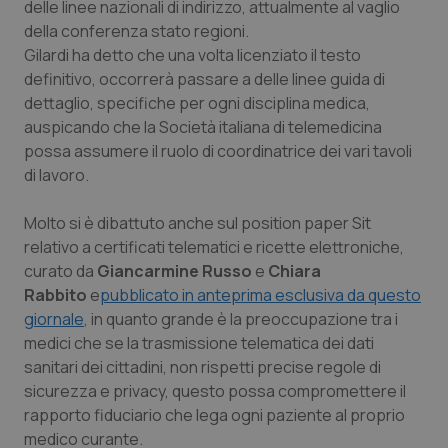
delle linee nazionali di indirizzo, attualmente al vaglio
della conferenza stato regioni.
Piemonte
HIV
Gilardi ha detto che una volta licenziato il testo
definitivo, occorrerà passare a delle linee guida di
Provincia Autonoma di Bolzano
Infezioni & Febbre
dettaglio, specifiche per ogni disciplina medica,
auspicando che la Società italiana di telemedicina
Provincia Autonoma di Trento
Ipertensione & Scompenso
possa assumere il ruolo di coordinatrice dei vari tavoli
di lavoro.
Puglia
Malattie rare
Molto si è dibattuto anche sul position paper Sit
Sardegna
Malattia di Crohn & Rettocolite Ulcerosa
relativo a certificati telematici e ricette elettroniche,
curato da
Giancarmine Russo
e
Chiara
Sicilia
Neuroscienze & patologie neurodegenerative
Rabbito
e
pubblicato in anteprima esclusiva da questo
giornale
, in quanto grande è la preoccupazione tra i
medici che se la trasmissione telematica dei dati
Toscana
Obesità
sanitari dei cittadini, non rispetti precise regole di
sicurezza e privacy, questo possa compromettere il
Umbria
Oftalmologia
rapporto fiduciario che lega ogni paziente al proprio
medico curante.