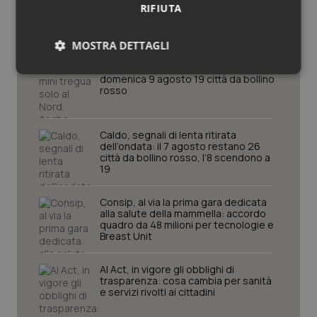
RIFIUTA
Cronache
MOSTRA DETTAGLI
Caldo, mini tregua solo al Nord. Anche
Necessari
Statistici
Marketing
domenica 9 agosto 19 città da bollino
rosso
Caldo, segnali di lenta ritirata
dell’ondata: il 7 agosto restano 26
città da bollino rosso, l’8 scendono a
19
Necessari
Statistici
Marketing
Consip, al via la prima gara dedicata
I cookie necessari contribuiscono a rendere fruibile il
alla salute della mammella: accordo
sito web abilitandone funzionalità di base quali la
quadro da 48 milioni per tecnologie e
navigazione sulle pagine e l'accesso alle aree
Breast Unit
protette del sito. Il sito web non è in grado di
funzionare correttamente senza questi cookie.
Nome
Fornitore
/
Dominio
Scaden
AI Act, in vigore gli obblighi di
trasparenza: cosa cambia per sanità
VISITOR_PRIVACY_METADATA
5 mesi
YouTube
e servizi rivolti ai cittadini
settim
.youtube.com