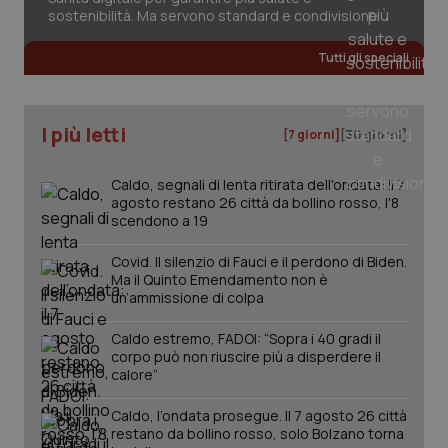
sostenibilità. Ma servono standard e condivisione
Tutti gli speciali
I più letti
[7 giorni]
[30 giorni]
Caldo, segnali di lenta ritirata dell'ondata: il 7
agosto restano 26 città da bollino rosso, l'8
scendono a 19
Covid. Il silenzio di Fauci e il perdono di Biden.
Ma il Quinto Emendamento non è
un’ammissione di colpa
Caldo estremo, FADOI: “Sopra i 40 gradi il
corpo può non riuscire più a disperdere il
PHPSESSID
Sessio
PHP.net
calore”
www.quotidianosanita.it
Caldo, l’ondata prosegue. Il 7 agosto 26 città
restano da bollino rosso, solo Bolzano torna