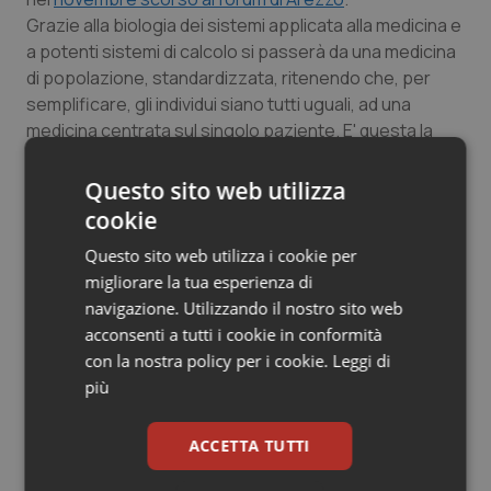
Salute orale & impianti
Grazie alla biologia dei sistemi applicata alla medicina e
a potenti sistemi di calcolo si passerà da una medicina
di popolazione, standardizzata, ritenendo che, per
Sangue & coagulazione
semplificare, gli individui siano tutti uguali, ad una
medicina centrata sul singolo paziente. E' questa la
Tiroide
sfida del futuro annunciata da Gensini.
Questo sito web utilizza
Tumore al seno
Claudia Rossi Carrera
cookie
Tumore ovarico
Questo sito web utilizza i cookie per
migliorare la tua esperienza di
20 Marzo 2013
navigazione. Utilizzando il nostro sito web
© Riproduzione riservata
Tumori del Polmone & Testa Collo
acconsenti a tutti i cookie in conformità
con la nostra policy per i cookie.
Leggi di
Tumori gastrointestinali
più
Ulcera & Reflusso
ACCETTA TUTTI
Vaccini
Potrebbe interessarti in