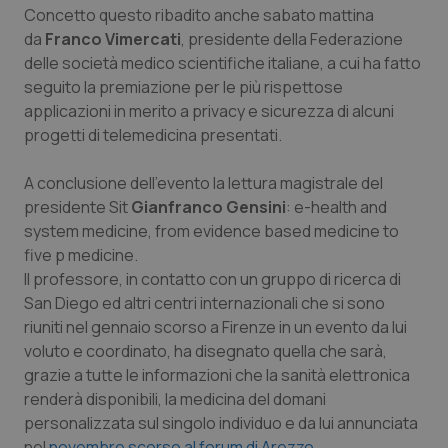
Valle D’Aosta
Oncodermatologia
Concetto questo ribadito anche sabato mattina
da
Franco Vimercati
, presidente della Federazione
Veneto
Oncoematologia
delle società medico scientifiche italiane, a cui ha fatto
seguito la premiazione per le più rispettose
Oncologia & Nutrizione
applicazioni in merito a privacy e sicurezza di alcuni
progetti di telemedicina presentati.
Psoriasi & pelle
A conclusione dell'evento la lettura magistrale del
presidente Sit
Gianfranco Gensini
:
e-health and
Quotidiano Cardiologia
system medicine, from evidence based medicine to
five p medicine.
Quotidiano Chirurgia
Il professore, in contatto con un gruppo di ricerca di
San Diego ed altri centri internazionali che si sono
Quotidiano Oncologia
riuniti nel gennaio scorso a Firenze in un evento da lui
voluto e coordinato, ha disegnato quella che sarà,
Quotidiano Pediatria
grazie a tutte le informazioni che la sanità elettronica
renderà disponibili, la medicina del domani
Rene & patologie urogenitali
personalizzata sul singolo individuo e da lui annunciata
nel
novembre scorso al forum di Arezzo
.