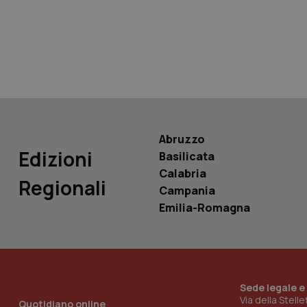
tracking-sites-ironf
tracking-enable
tracking-sites-ironf
session-id
_ga
Abruzzo
Edizioni
Basilicata
Calabria
Regionali
Campania
PHPSESSID
Emilia-Romagna
Sede legale e
_ga_KM60CM4NPH
Via della Stell
Quotidiano online