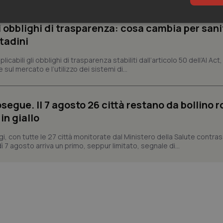
sari
Statistici
Mar
li obblighi di trasparenza: cosa cambia per sani
ttadini
abili gli obblighi di trasparenza stabiliti dall’articolo 50 dell’AI Act, 
ul mercato e l’utilizzo dei sistemi di...
Necessari
Statistici
Marketing
segue. Il 7 agosto 26 città restano da bollino r
tribuiscono a rendere fruibile il sito web abilitandone funzionalità di base quali la nav
in giallo
protette del sito. Il sito web non è in grado di funzionare correttamente senza questi coo
Fornitore
/
Dominio
Scadenza
Descrizione
gi, con tutte le 27 città monitorate dal Ministero della Salute contr
ì 7 agosto arriva un primo, seppur limitato, segnale di...
METADATA
5 mesi 4
Questo cookie viene utilizzato p
YouTube
settimane
scelte di consenso e privacy dell'
.youtube.com
interazione con il sito. Registra i
del visitatore riguardo a varie pol
impostazioni sulla privacy, garan
preferenze siano onorate nelle se
nt
5 mesi 3
Questo cookie viene utilizzato da
CookieScript
settimane
Script.com per ricordare le pref
www.quotidianosanita.it
sui cookie dei visitatori. È neces
dei cookie di Cookie-Script.com 