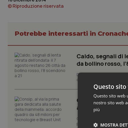
© Riproduzione riservata
Potrebbe interessarti in Cronach
Caldo, segnali di l
da bollino rosso, l
Dopo la giornata di oggi, do
contrassegnate dal livello m
Questo sito 
Questo sito web ut
Consip, al via la 
nostro sito web ac
accordo quadro da 
più
Consip ha pubblicato la sua 
prevenzione, la diagnosi pre
MOSTRA DET