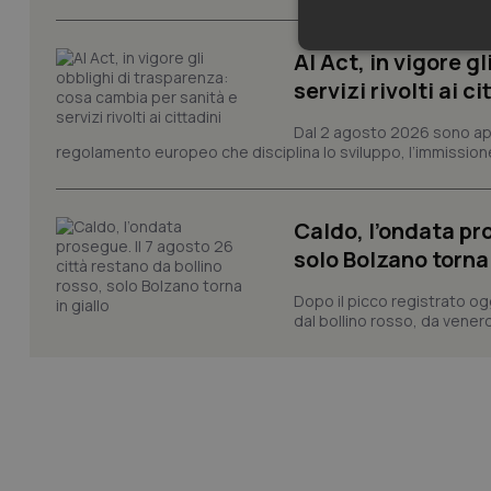
Neces
AI Act, in vigore g
servizi rivolti ai ci
Dal 2 agosto 2026 sono applic
regolamento europeo che disciplina lo sviluppo, l’immissione s
Caldo, l’ondata pro
I cookie necessari con
solo Bolzano torna 
e l'accesso alle aree 
Nome
Dopo il picco registrato og
dal bollino rosso, da venerd
VISITOR_PRIVACY_
CookieScriptConse