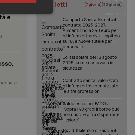
I più letti
[7 giorni]
[30 giorni]
keting
tà e
Comparto Sanità. Firmato il
contratto 2025-2027.
Aumenti fino a 240 euro per
gli infermieri, arriva il capitolo
il
sull'IA e nuove tutele per il
personale
Eclissi solare del 12 agosto
osso,
2026, come osservarla in
sicurezza
igazione sulle pagine
kie.
Contratto sanità, valorizzati
assegnate
gli infermieri ma penalizzate
le altre professioni
er memorizzare le
utente per la loro
 dati sul consenso
Caldo estremo, FADOI:
itiche e
tendo che le loro
“Sopra i 40 gradi il corpo può
ssioni future.
non riuscire più a disperdere
il calore”
l servizio Cookie-
erenze di consenso
sario che il banner
Covid. Il silenzio di Fauci e il
funzioni