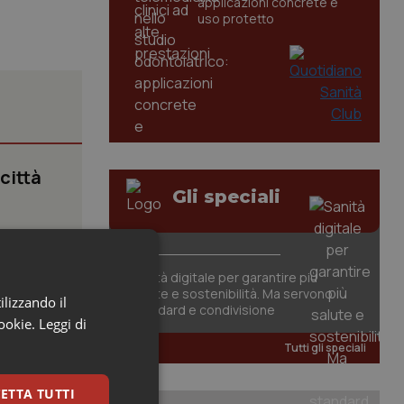
applicazioni concrete e
uso protetto
 città
Gli speciali
.
Sanità digitale per garantire più
salute e sostenibilità. Ma servono
ilizzando il
standard e condivisione
cookie.
Leggi di
Tutti gli speciali
a
ETTA TUTTI