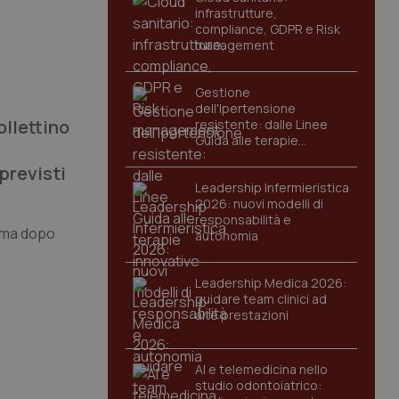
infrastrutture,
compliance, GDPR e Risk
management
Gestione
dell'Ipertensione
ollettino
resistente: dalle Linee
Guida alle terapie
innovative
previsti
Leadership Infermieristica
2026: nuovi modelli di
responsabilità e
Roma dopo
autonomia
Leadership Medica 2026:
guidare team clinici ad
alte prestazioni
AI e telemedicina nello
studio odontoiatrico: