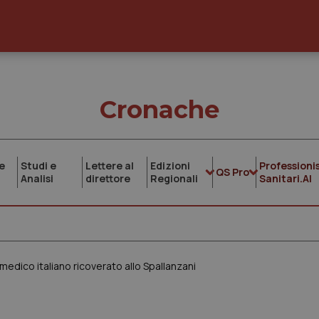
Cronache
e
Studi e
Lettere al
Edizioni
Professionis
QS Pro
Analisi
direttore
Regionali
Sanitari.AI
medico italiano ricoverato allo Spallanzani