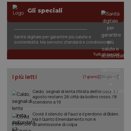
Gli speciali
CookieScriptConsent
5 mesi
CookieScript
Sanità digitale per garantire più salute e
settim
www.quotidianosanita.it
sostenibilità. Ma servono standard e condivisione
Tutti gli speciali
I più letti
[7 giorni]
[30 giorni]
Caldo, segnali di lenta ritirata dell'ondata: il 7
agosto restano 26 città da bollino rosso, l'8
scendono a 19
tracking-sites-ironfish-
www.quotidianosanita.it
4
Covid. Il silenzio di Fauci e il perdono di Biden.
tracking-enable
settim
2 gior
Ma il Quinto Emendamento non è
un’ammissione di colpa