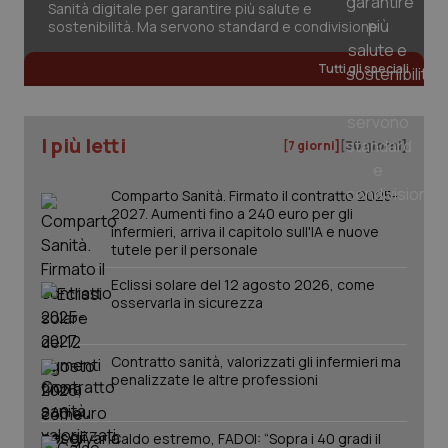
Sanità digitale per garantire più salute e
2 gior
sostenibilità. Ma servono standard e condivisione
Tutti gli speciali
_ga
1 anno
Google LLC
mes
.quotidianosanita.it
I più letti
[7 giorni]
[30 giorni]
Comparto Sanità. Firmato il contratto 2025-
2027. Aumenti fino a 240 euro per gli
infermieri, arriva il capitolo sull'IA e nuove
tutele per il personale
Eclissi solare del 12 agosto 2026, come
osservarla in sicurezza
Contratto sanità, valorizzati gli infermieri ma
penalizzate le altre professioni
Caldo estremo, FADOI: “Sopra i 40 gradi il