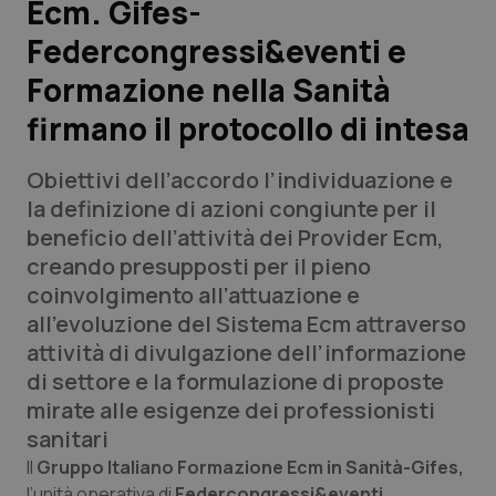
Ecm. Gifes-
Federcongressi&eventi e
Scienza e Farmaci
Formazione nella Sanità
Studi e Analisi
firmano il protocollo di intesa
Lettere al direttore
Obiettivi dell’accordo l’individuazione e
la definizione di azioni congiunte per il
Edizioni Regionali
beneficio dell’attività dei Provider Ecm,
creando presupposti per il pieno
QS Pro
coinvolgimento all’attuazione e
all’evoluzione del Sistema Ecm attraverso
Professionisti Sanitari.AI
attività di divulgazione dell’informazione
di settore e la formulazione di proposte
Abruzzo
QS Pro Gold
mirate alle esigenze dei professionisti
sanitari
QS Club
Newsletter
Basilicata
Artrite & artrosi
Il
Gruppo Italiano Formazione Ecm in Sanità-Gifes,
l’unità operativa di
Federcongressi&eventi