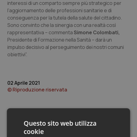
Valle D’Aosta
Oncodermatologia
interessi di un comparto sempre più strategico per
l’aggiornamento delle professioni sanitarie e di
Veneto
Oncoematologia
conseguenza per la tutela della salute del cittadino.
Sono convinto che la sinergia con una realtà così
rappresentativa – commenta
Oncologia & Nutrizione
Simone Colombati,
Presidente di Formazione nella Sanità – darà un
impulso decisivo al perseguimento dei nostri comuni
Psoriasi & pelle
obiettivi”.
Quotidiano Cardiologia
Quotidiano Chirurgia
02 Aprile 2021
© Riproduzione riservata
Quotidiano Oncologia
Quotidiano Pediatria
Questo sito web utilizza
Rene & patologie urogenitali
cookie