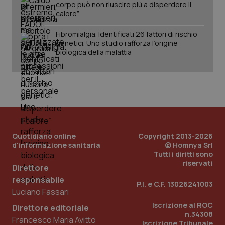
corpo può non riuscire più a disperdere il
calore”
Fibromialgia. Identificati 26 fattori di rischio
genetici. Uno studio rafforza l’origine
biologica della malattia
PHPSESSID
Sessio
PHP.net
www.quotidianosanita.it
Quotidiano online
Copyright 2013-2026
d'informazione sanitaria
© Homnya Srl
Tutti i diritti sono
riservati
Direttore
responsabile
P.I. e C.F. 13026241003
Luciano Fassari
Iscrizione al ROC
Direttore editoriale
n.34308
Francesco Maria Avitto
Iscrizione Tribunale