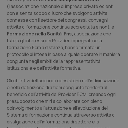
Calabria
Asma & BPCO
(l’associazione nazionale di imprese private ed enti
con e senza scopo di lucro che svolgono attività
Campania
Car-T
connesse con il settore dei congressi, convegni,
attività di formazione continua accreditata e non), e
Formazione nella Sanità-Fns,
Emilia-Romagna
Colesterolo & coronaropatie
associazione che
tutela gli interessi dei Provider impegnati nella
formazione Ecm a distanza, hanno firmato un
Friuli Venezia Giulia
Dermatite Atopica
protocollo di intesa in base al quale operare in maniera
congiunta negli ambiti della rappresentatività
Lazio
Diabete & glucometri
istituzionale e dell’attività formativa.
Liguria
Disturbi dell’umore
Gli obiettivi dell’accordo consistono nell’individuazione
e nella definizione di azioni congiunte tendenti al
Lombardia
Dolore
beneficio dell’attività dei Provider ECM, creando ogni
presupposto che miri a collaborare con pieno
coinvolgimento all’attuazione e all’evoluzione del
Marche
Donna & Salute
Sistema di formazione continua attraverso attività di
divulgazione dell’informazione di settore e la
Molise
Epatiti