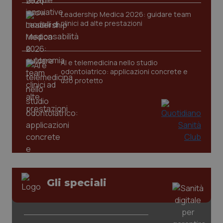
Leadership Medica 2026: guidare team
clinici ad alte prestazioni
CookieScriptConsent
5 mesi
CookieScript
settim
www.quotidianosanita.it
AI e telemedicina nello studio
odontoiatrico: applicazioni concrete e
uso protetto
tracking-sites-ironfish-
www.quotidianosanita.it
4
tracking-enable
settim
2 gior
Gli speciali
tracking-sites-ironfish-
www.quotidianosanita.it
4
session-id
settim