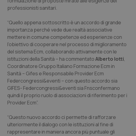
formulazione di proposte mirate alle esigenze dei
professionisti sanitari.
Piemonte
HIV
“Quello appena sottoscritto è un accordo di grande
Provincia Autonoma di Bolzano
Infezioni & Febbre
importanza perché vede due realtà associative
mettere in comune competenze ed esperienze con
Provincia Autonoma di Trento
Ipertensione & Scompenso
l’obiettivo di cooperare nel processo di miglioramento
del sistema Ecm, collaborando attivamente con le
Puglia
Malattie rare
istituzioni della Sanità – ha commentato
Alberto Iotti
,
Coordinatore Gruppo Italiano Formazione Ecm in
Sanità – Gifes e Responsabile Provider Ecm
Sardegna
Malattia di Crohn & Rettocolite Ulcerosa
Federcongressi&eventi – con questo accordo sia
GIFES- Federcongressi&eventi sia Fnsconfermano
Sicilia
Neuroscienze & patologie neurodegenerative
quindi il proprio ruolo di associazioni di riferimento per i
Provider Ecm”.
Toscana
Obesità
“Questo nuovo accordo ci permette di rafforzare
Umbria
Oftalmologia
ulteriormente il dialogo con le istituzioni al fine di
rappresentare in maniera ancora più puntuale gli