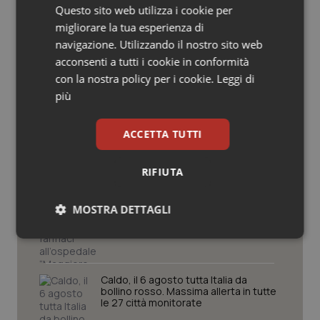
Potrebbe interessarti in
Questo sito web utilizza i cookie per
Salute orale & impianti
Cronache
migliorare la tua esperienza di
navigazione. Utilizzando il nostro sito web
Sangue & coagulazione
acconsenti a tutti i cookie in conformità
AI Act, in vigore gli obblighi di
con la nostra policy per i cookie.
Leggi di
trasparenza: cosa cambia per sanità
Tiroide
più
e servizi rivolti ai cittadini
Tumore al seno
ACCETTA TUTTI
Caldo, l’ondata prosegue. Il 7 agosto
26 città restano da bollino rosso, solo
Tumore ovarico
Bolzano torna in giallo
RIFIUTA
Tumori del Polmone & Testa Collo
MOSTRA DETTAGLI
Maxi furto di farmaci all’ospedale
“Maggiore Nino Baglieri” di Modica
Tumori gastrointestinali
Necessari
Statistici
Marketing
Ulcera & Reflusso
Caldo, il 6 agosto tutta Italia da
bollino rosso. Massima allerta in tutte
le 27 città monitorate
Vaccini