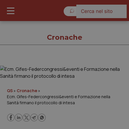
Giovedì 6 Agosto 2026
Cronache
Cronache
Cronache
QS
»
Cronache
»
Ecm. Gifes-Federcongressi&eventi e Formazione nella
Governo e Parlamento
Sanità firmano il protocollo di intesa
Regioni e Asl
Lavoro e Professioni