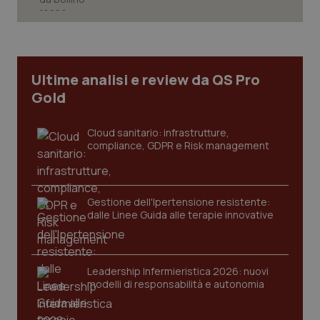
Necessari
Statistici
Marketing
I cookie necessari contribuiscono a rendere fruibile il
sito web abilitandone funzionalità di base quali la
navigazione sulle pagine e l'accesso alle aree
Ultime analisi e review da QS Pro
protette del sito. Il sito web non è in grado di
funzionare correttamente senza questi cookie.
Gold
Nome
Fornitore
/
Dominio
Scaden
Cloud sanitario: infrastrutture,
VISITOR_PRIVACY_METADATA
5 mesi
YouTube
compliance, GDPR e Risk management
settim
.youtube.com
Gestione dell'Ipertensione resistente:
dalle Linee Guida alle terapie innovative
Leadership Infermieristica 2026: nuovi
modelli di responsabilità e autonomia