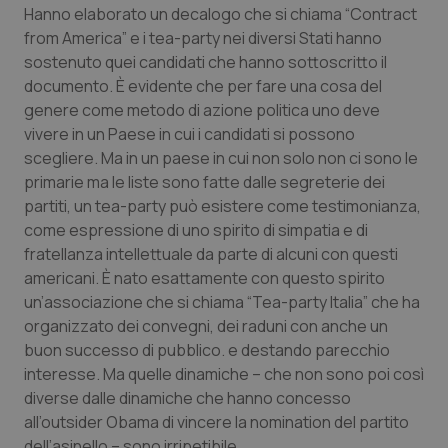
tracking-sites-ironfish-
www.quotidianosanita.it
4
Hanno elaborato un decalogo che si chiama “Contract
tracking-enable
settim
2 gior
from America” e i tea-party nei diversi Stati hanno
sostenuto quei candidati che hanno sottoscritto il
documento. È evidente che per fare una cosa del
genere come metodo di azione politica uno deve
tracking-sites-ironfish-
www.quotidianosanita.it
4
vivere in un Paese in cui i candidati si possono
session-id
settim
2 gior
scegliere. Ma in un paese in cui non solo non ci sono le
primarie ma le liste sono fatte dalle segreterie dei
partiti, un tea-party può esistere come testimonianza,
come espressione di uno spirito di simpatia e di
_ga
1 anno
Google LLC
mes
.quotidianosanita.it
fratellanza intellettuale da parte di alcuni con questi
americani. È nato esattamente con questo spirito
un’associazione che si chiama “Tea-party Italia” che ha
organizzato dei convegni, dei raduni con anche un
buon successo di pubblico. e destando parecchio
interesse. Ma quelle dinamiche – che non sono poi così
diverse dalle dinamiche che hanno concesso
all’outsider Obama di vincere la nomination del partito
dell’asinello – sono irripetibile