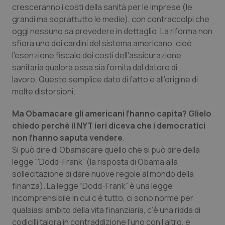
cresceranno i costi della sanità per le imprese (le
Salute orale & impianti
grandi ma soprattutto le medie), con contraccolpi che
oggi nessuno sa prevedere in dettaglio. La riforma non
Sangue & coagulazione
sfiora uno dei cardini del sistema americano, cioè
l'esenzione fiscale dei costi dell'assicurazione
Tiroide
sanitaria qualora essa sia fornita dal datore di
lavoro. Questo semplice dato di fatto è all’origine di
Tumore al seno
molte distorsioni.
Ma Obamacare gli americani l’hanno capita? Glielo
Tumore ovarico
chiedo perchè il NYT ieri diceva che i democratici
non l’hanno saputa vendere
.
Tumori del Polmone & Testa Collo
Si può dire di Obamacare quello che si può dire della
legge “'Dodd-Frank” (la risposta di Obama alla
Tumori gastrointestinali
sollecitazione di dare nuove regole al mondo della
finanza). La legge “Dodd-Frank” è una legge
Ulcera & Reflusso
incomprensibile in cui c’è tutto, ci sono norme per
qualsiasi ambito della vita finanziaria, c’è una ridda di
Vaccini
codicilli talora in contraddizione l’uno con l’altro, e