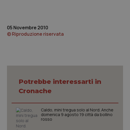
05 Novembre 2010
© Riproduzione riservata
_ga_KM60CM4NPH
.quotidianosanita.it
1 anno
mes
Potrebbe interessarti in
Cronache
Caldo, mini tregua solo al Nord. Anche
domenica 9 agosto 19 città da bollino
Fornitore
/
Nome
Scadenza
Descrizion
rosso
Dominio
Nome
Fornitore
/
Dominio
Scadenza
Des
_ga_0VMQEQKQ1N
.quotidianosanita.it
1 anno 1
Questo