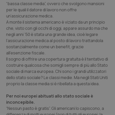
“bassa classe media”, ovvero che svolgono mansioni
per le quali il datore di lavoro non offre
un’assicurazione medica.
A monte il sistema americano è viziato da un principio
che, visto con gli occhi di oggi, appare assurdo ma che
negli anni ’50 è stata una grande idea, cioè legare
l’assicurazione medica al posto di lavoro trattandola
sostanzialmente come un benefit, grazie
all’esenzione fiscale.
Il sogno di offrire una copertura gratuita è il tentativo di
costruire qualcosa che somigli sempre di più allo Stato
sociale di marca europea. Chi sono i grandi utilizzatori
dello stato sociale? Le classi medie. Ma negli Stati Uniti
proprio la classe media si è ribellata a questa idea.
Per noi europei abituati allo stato sociale è
inconcepibile.
“Nessun pasto è gratis”. Gli americani lo capiscono, a
differenza di molti europei (non di tutti gli europei: la