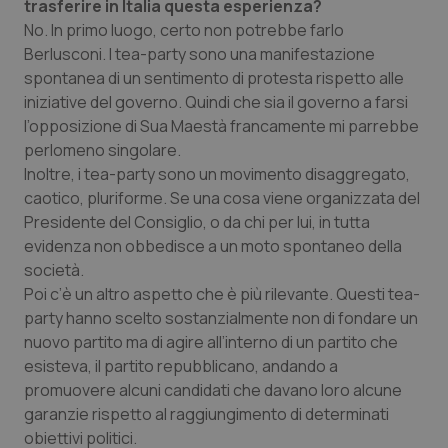
trasferire in Italia questa esperienza?
No. In primo luogo, certo non potrebbe farlo
Berlusconi. I tea-party sono una manifestazione
spontanea di un sentimento di protesta rispetto alle
iniziative del governo. Quindi che sia il governo a farsi
l’opposizione di Sua Maestà francamente mi parrebbe
perlomeno singolare.
Inoltre, i tea-party sono un movimento disaggregato,
caotico, pluriforme. Se una cosa viene organizzata del
CookieScriptConsent
5 mesi
CookieScript
settim
www.quotidianosanita.it
Presidente del Consiglio, o da chi per lui, in tutta
evidenza non obbedisce a un moto spontaneo della
società.
Poi c’è un altro aspetto che è più rilevante. Questi tea-
party hanno scelto sostanzialmente non di fondare un
nuovo partito ma di agire all’interno di un partito che
esisteva, il partito repubblicano, andando a
promuovere alcuni candidati che davano loro alcune
garanzie rispetto al raggiungimento di determinati
obiettivi politici.