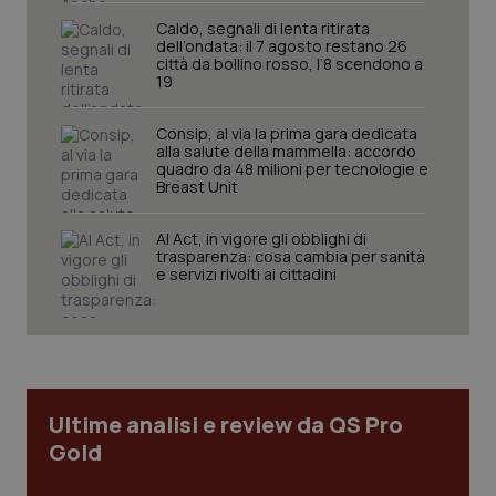
mese
cookie
VISITOR_INFO1_LIVE
5 mesi 4
Que
Google LLC
viene
Caldo, segnali di lenta ritirata
settimane
imp
.youtube.com
utilizzato
You
dell’ondata: il 7 agosto restano 26
da Google
ten
città da bollino rosso, l’8 scendono a
Analytics
pre
19
per
del
mantener
vid
lo stato
inco
Consip, al via la prima gara dedicata
della
può
sessione.
alla salute della mammella: accordo
det
vis
quadro da 48 milioni per tecnologie e
web
Breast Unit
uti
nuo
ver
AI Act, in vigore gli obblighi di
dell
trasparenza: cosa cambia per sanità
You
e servizi rivolti ai cittadini
__Secure-YNID
.youtube.com
5 mesi 4
Que
settimane
imp
You
ten
pre
del
vid
inco
può
Ultime analisi e review da QS Pro
det
Gold
vis
web
uti
nuo