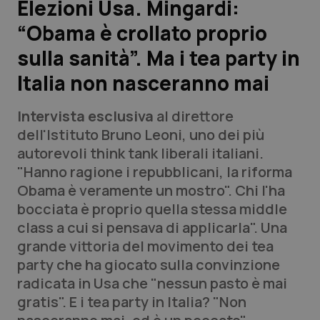
Elezioni Usa. Mingardi:
“Obama è crollato proprio
Scienza e Farmaci
sulla sanità”. Ma i tea party in
Studi e Analisi
Italia non nasceranno mai
Lettere al direttore
Intervista esclusiva
al direttore
dell'Istituto Bruno Leoni, uno dei più
Edizioni Regionali
autorevoli
think tank
liberali italiani.
"Hanno ragione i repubblicani, la riforma
QS Pro
Obama è veramente un mostro". Chi l'ha
bocciata è proprio quella stessa middle
Professionisti Sanitari.AI
class a cui si pensava di applicarla". Una
grande vittoria del movimento dei tea
Abruzzo
QS Pro Gold
party che ha giocato sulla convinzione
radicata in Usa che "nessun pasto è mai
QS Club
Newsletter
Basilicata
Artrite & artrosi
gratis". E i
tea party
in Italia? "Non