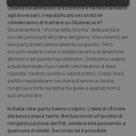
Obama ha ammesso la sconfitta e ha teso la mano
Necessari
Statistici
Marketing
agli avversari. I repubblicani secondo lei
chiederanno di trattare su Obamacare?
Sicuramente la "riforma della riforma" della sanità è
uno dei primi punti all’ordine del giorno. Il movimento dei
tea-party è nato precisamente su questo. Però
Necessari
Statistici
Marketing
occorre vedere come si stabilizzeranno le dinamiche
all’interno del partito repubblicano. Dobbiamo vedere
I cookie necessari contribuiscono a rendere fruibile il
a quali domande i nuovi eletti cercheranno di dare
sito web abilitandone funzionalità di base quali la
navigazione sulle pagine e l'accesso alle aree
risposta: faranno scelte e calcoli politici. Credo che il
protette del sito. Il sito web non è in grado di
partito repubblicano cercherà di avere un’uscita
funzionare correttamente senza questi cookie.
cospicua e forte sul tema ma quale e quando non si
Nome
Fornitore
/
Dominio
Scaden
può ancora dire.
VISITOR_PRIVACY_METADATA
5 mesi
YouTube
settim
.youtube.com
In Italia i tea-party hanno colpito. L’idea di riforma
dal basso piace tanto. Berlusconi in un’ipotesi di
riorganizzazione del Pdl, sembra stia pensando a
qualcosa di simile. Secondo lei è possibile