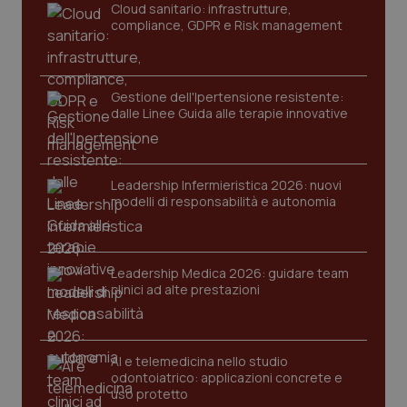
Cloud sanitario: infrastrutture,
ver
dell
compliance, GDPR e Risk management
You
YSC
Sessione
Que
Google LLC
imp
.youtube.com
You
Gestione dell'Ipertensione resistente:
ten
dalle Linee Guida alle terapie innovative
vis
vid
__Secure-
.youtube.com
5 mesi 4
Que
ROLLOUT_TOKEN
settimane
imp
You
Leadership Infermieristica 2026: nuovi
ges
modelli di responsabilità e autonomia
del
e d
per
del
ute
Leadership Medica 2026: guidare team
tracking-sites-
www.quotidianosanita.it
4
Que
clinici ad alte prestazioni
ironfish-tracking-
settimane
imp
named-enable
2 giorni
dal
per 
sis
sol
ute
AI e telemedicina nello studio
ide
odontoiatrico: applicazioni concrete e
Wel
uso protetto