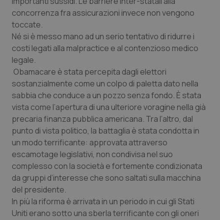
importanti sussidi. Le barriere inter-statali alla
concorrenza fra assicurazioni invece non vengono
toccate.
Né si è messo mano ad un serio tentativo di ridurre i
costi legati alla malpractice e al contenzioso medico
legale.
Obamacare è stata percepita dagli elettori
sostanzialmente come un colpo di paletta dato nella
sabbia che conduce a un pozzo senza fondo. È stata
vista come l’apertura di una ulteriore voragine nella già
precaria finanza pubblica americana. Tra l’altro, dal
punto di vista politico, la battaglia è stata condotta in
un modo terrificante: approvata attraverso
escamotage legislativi, non condivisa nel suo
complesso con la società e fortemente condizionata
da gruppi d’interesse che sono saltati sulla macchina
del presidente.
In più la riforma è arrivata in un periodo in cui gli Stati
Uniti erano sotto una sberla terrificante con gli oneri