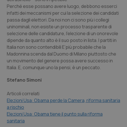
Perché esse possano avere luogo, debbono esserci
infatti dei meccanismi per cui la selezione dei candidati
passa dagli elettori. Da noi non ci sono più i collegi
uninominali, non esiste un processo trasparente di
selezione delle candidature, l’elezione di un onorevole
dipende da quanto alto è il suo posto in lista. I partiti in
Italia non sono contendibili E’più probabile che la
Madonnina scenda dal Duomo di Milano piuttosto che
un movimento del genere possa avere successo in
Italia. E, comunque uno la pensi, è un peccato.
Stefano Simoni
PHPSESSID
Sessio
PHP.net
www.quotidianosanita.it
Articoli correlati
Elezioni Usa: Obama perde la Camera, riforma sanitaria
a rischio
Elezioni Usa: Obama tiene il punto sulla riforma
sanitaria