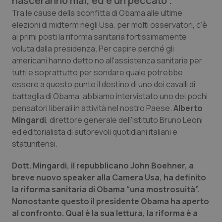
nasceranno mai, ed è un peccato".
Calabria
Asma & BPCO
Tra le cause della sconfitta di Obama alle ultime
elezioni di midterm negli Usa, per molti osservatori, c'è
Campania
Car-T
ai primi posti la riforma sanitaria fortissimamente
voluta dalla presidenza. Per capire perché gli
Emilia-Romagna
Colesterolo & coronaropatie
americani hanno detto no all'assistenza sanitaria per
tutti e soprattutto per sondare quale potrebbe
essere a questo punto il destino di uno dei cavalli di
Friuli Venezia Giulia
Dermatite Atopica
battaglia di Obama, abbiamo intervistato uno dei pochi
pensatori liberali in attività nel nostro Paese.
Alberto
Lazio
Diabete & glucometri
Mingardi
, direttore generale dell'Istituto Bruno Leoni
ed editorialista di autorevoli quotidiani italiani e
Liguria
Disturbi dell’umore
statunitensi.
Lombardia
Dolore
Dott. Mingardi, il repubblicano John Boehner, a
breve nuovo speaker alla Camera Usa, ha definito
Marche
Donna & Salute
la riforma sanitaria di Obama “una mostrosuità”.
Nonostante questo il presidente Obama ha aperto
al confronto. Qual è la sua lettura, la riforma è a
Molise
Epatiti