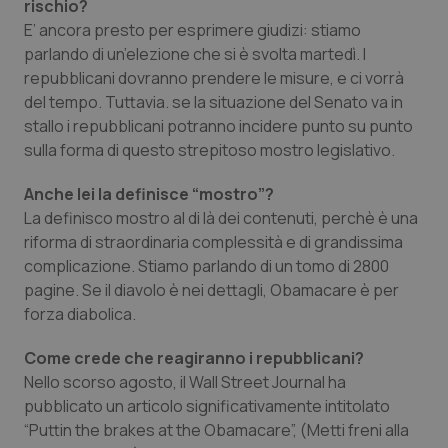
rischio?
E’ ancora presto per esprimere giudizi: stiamo
Piemonte
HIV
parlando di un’elezione che si è svolta martedì. I
repubblicani dovranno prendere le misure, e ci vorrà
Provincia Autonoma di Bolzano
Infezioni & Febbre
del tempo. Tuttavia. se la situazione del Senato va in
stallo i repubblicani potranno incidere punto su punto
Provincia Autonoma di Trento
Ipertensione & Scompenso
sulla forma di questo strepitoso mostro legislativo.
Puglia
Malattie rare
Anche lei la definisce “mostro”?
La definisco mostro al di là dei contenuti, perchè è una
riforma di straordinaria complessità e di grandissima
Sardegna
Malattia di Crohn & Rettocolite Ulcerosa
complicazione. Stiamo parlando di un tomo di 2800
pagine. Se il diavolo è nei dettagli, Obamacare è per
Sicilia
Neuroscienze & patologie neurodegenerative
forza diabolica.
Toscana
Obesità
Come crede che reagiranno i repubblicani?
Nello scorso agosto, il Wall Street Journal ha
Umbria
Oftalmologia
pubblicato un articolo significativamente intitolato
“Puttin the brakes at the Obamacare”, (Metti freni alla