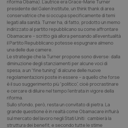
Valle D’Aosta
Oncodermatologia
riforma Obama). L’autrice era Grace-Marie Turner
presidente del Galen Institute, un think thank di area
conservatrice che si occupa specificamente di temi
Veneto
Oncoematologia
legati alla sanità. Turner ha, di fatto, prodotto un memo
indirizzato al partito repubblicano su come affrontare
Oncologia & Nutrizione
Obamacare – scritto già allora pensando all’eventualità
il Partito Repubblicano potesse espugnare almeno
Psoriasi & pelle
una delle due camere.
Le strategie che la Turner propone sono diverse: dalla
Quotidiano Cardiologia
diminuzione degli stanziamenti per alcune voci di
spesa, a un “fine tuning” di alcune delle nuove
Quotidiano Chirurgia
regolamentazioni poste in essere – a quello che forse
è il suo suggerimento più “politico”, cioè procrastinare
Quotidiano Oncologia
e cercare di diluire nel tempo l’entrata in vigore della
riforma.
Sullo sfondo, però, resta un convitato di pietra. La
Quotidiano Pediatria
grande questione è in realtà come Obamacare influirà
sul mercato del lavoro negli Stati Uniti: cambierà la
Rene & patologie urogenitali
struttura dei benefit, e secondo tutte le stime