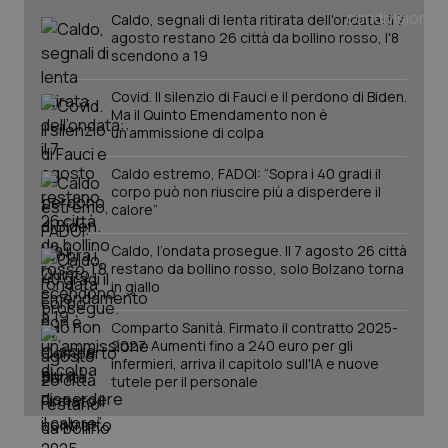
Caldo, segnali di lenta ritirata dell'ondata: il 7
agosto restano 26 città da bollino rosso, l'8
scendono a 19
Covid. Il silenzio di Fauci e il perdono di Biden.
Ma il Quinto Emendamento non è
un’ammissione di colpa
Caldo estremo, FADOI: “Sopra i 40 gradi il
corpo può non riuscire più a disperdere il
calore”
Caldo, l’ondata prosegue. Il 7 agosto 26 città
restano da bollino rosso, solo Bolzano torna
in giallo
Comparto Sanità. Firmato il contratto 2025-
2027. Aumenti fino a 240 euro per gli
infermieri, arriva il capitolo sull'IA e nuove
tutele per il personale