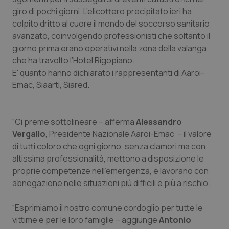
Calabria
Asma & BPCO
giro di pochi giorni. L’elicottero precipitato ieri ha
colpito dritto al cuore il mondo del soccorso sanitario
Campania
Car-T
avanzato, coinvolgendo professionisti che soltanto il
giorno prima erano operativi nella zona della valanga
che ha travolto l’Hotel Rigopiano.
Emilia-Romagna
Colesterolo & coronaropatie
E' quanto hanno dichiarato i rappresentanti di Aaroi-
Emac, Siaarti, Siared.
Friuli Venezia Giulia
Dermatite Atopica
Lazio
Diabete & glucometri
“Ci preme sottolineare – afferma
Alessandro
Vergallo
, Presidente Nazionale Aaroi-Emac – il valore
Liguria
Disturbi dell’umore
di tutti coloro che ogni giorno, senza clamori ma con
altissima professionalità, mettono a disposizione le
Lombardia
Dolore
proprie competenze nell’emergenza, e lavorano con
abnegazione nelle situazioni più difficili e più a rischio”.
Marche
Donna & Salute
“Esprimiamo il nostro comune cordoglio per tutte le
vittime e per le loro famiglie – aggiunge
Molise
Epatiti
Antonio