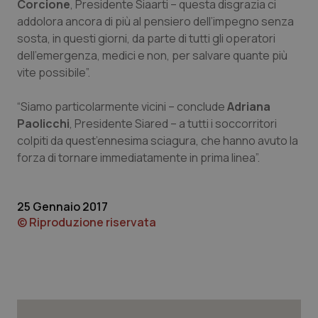
Corcione
, Presidente Siaarti – questa disgrazia ci
addolora ancora di più al pensiero dell’impegno senza
Piemonte
HIV
sosta, in questi giorni, da parte di tutti gli operatori
dell’emergenza, medici e non, per salvare quante più
Provincia Autonoma di Bolzano
Infezioni & Febbre
vite possibile”.
Provincia Autonoma di Trento
Ipertensione & Scompenso
“Siamo particolarmente vicini – conclude
Adriana
Paolicchi
, Presidente Siared – a tutti i soccorritori
Puglia
Malattie rare
colpiti da quest’ennesima sciagura, che hanno avuto la
forza di tornare immediatamente in prima linea”.
Sardegna
Malattia di Crohn & Rettocolite Ulcerosa
25 Gennaio 2017
Sicilia
Neuroscienze & patologie neurodegenerative
© Riproduzione riservata
Toscana
Obesità
Umbria
Oftalmologia