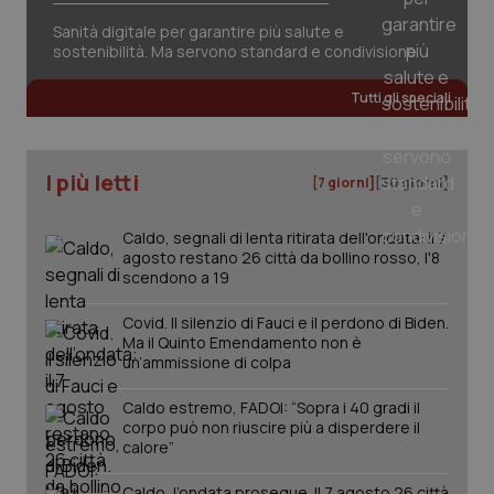
Sanità digitale per garantire più salute e
sostenibilità. Ma servono standard e condivisione
Tutti gli speciali
tracking-sites-ironfish-
www.quotidianosanita.it
4
tracking-enable
settim
2 gior
I più letti
[7 giorni]
[30 giorni]
Caldo, segnali di lenta ritirata dell'ondata: il 7
tracking-sites-ironfish-
www.quotidianosanita.it
4
session-id
settim
agosto restano 26 città da bollino rosso, l'8
2 gior
scendono a 19
Covid. Il silenzio di Fauci e il perdono di Biden.
Ma il Quinto Emendamento non è
un’ammissione di colpa
_ga
1 anno
Google LLC
mes
.quotidianosanita.it
Caldo estremo, FADOI: “Sopra i 40 gradi il
corpo può non riuscire più a disperdere il
calore”
Caldo, l’ondata prosegue. Il 7 agosto 26 città