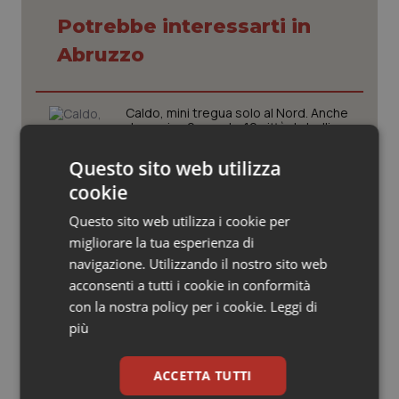
Valle D’Aosta
Oncodermatologia
Potrebbe interessarti in
Veneto
Oncoematologia
Abruzzo
Oncologia & Nutrizione
Caldo, mini tregua solo al Nord. Anche
domenica 9 agosto 19 città da bollino
Psoriasi & pelle
rosso
Questo sito web utilizza
Quotidiano Cardiologia
cookie
Caldo, segnali di lenta ritirata
dell’ondata: il 7 agosto restano 26
Questo sito web utilizza i cookie per
città da bollino rosso, l’8 scendono a
Quotidiano Chirurgia
19
migliorare la tua esperienza di
navigazione. Utilizzando il nostro sito web
Quotidiano Oncologia
Consip, al via la prima gara dedicata
acconsenti a tutti i cookie in conformità
alla salute della mammella: accordo
con la nostra policy per i cookie.
Leggi di
quadro da 48 milioni per tecnologie e
Quotidiano Pediatria
Breast Unit
più
AI Act, in vigore gli obblighi di
Rene & patologie urogenitali
ACCETTA TUTTI
trasparenza: cosa cambia per sanità
e servizi rivolti ai cittadini