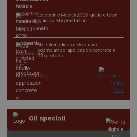
Leadership Medica 2026: guidare team
clinici ad alte prestazioni
AI e telemedicina nello studio
odontoiatrico: applicazioni concrete e
uso protetto
CookieScriptConsent
5 mesi
CookieScript
settim
www.quotidianosanita.it
Gli speciali