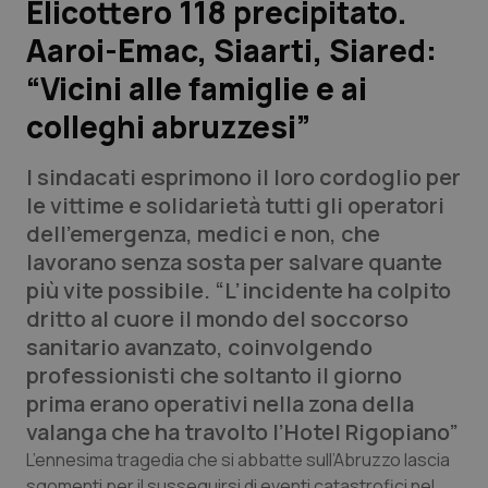
Elicottero 118 precipitato.
Aaroi-Emac, Siaarti, Siared:
Scienza e Farmaci
“Vicini alle famiglie e ai
Studi e Analisi
colleghi abruzzesi”
Lettere al direttore
I sindacati esprimono il loro cordoglio per
le vittime e solidarietà tutti gli operatori
Edizioni Regionali
dell’emergenza, medici e non, che
lavorano senza sosta per salvare quante
QS Pro
più vite possibile. “L’incidente ha colpito
dritto al cuore il mondo del soccorso
Professionisti Sanitari.AI
sanitario avanzato, coinvolgendo
professionisti che soltanto il giorno
Abruzzo
QS Pro Gold
prima erano operativi nella zona della
valanga che ha travolto l’Hotel Rigopiano”
QS Club
Newsletter
Basilicata
Artrite & artrosi
L’ennesima tragedia che si abbatte sull’Abruzzo lascia
sgomenti per il susseguirsi di eventi catastrofici nel