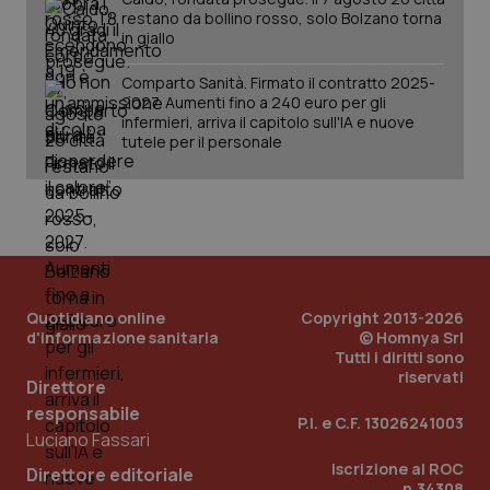
restano da bollino rosso, solo Bolzano torna
in giallo
Comparto Sanità. Firmato il contratto 2025-
2027. Aumenti fino a 240 euro per gli
infermieri, arriva il capitolo sull'IA e nuove
tutele per il personale
Quotidiano online
Copyright 2013-2026
d'informazione sanitaria
© Homnya Srl
Tutti i diritti sono
riservati
Direttore
responsabile
P.I. e C.F. 13026241003
PHPSESSID
Sessio
PHP.net
Luciano Fassari
www.quotidianosanita.it
Iscrizione al ROC
Direttore editoriale
n.34308