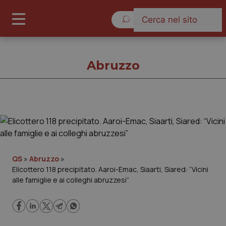
Domenica 9 Agosto 2026
Abruzzo
Abruzzo
Cronache
QS
»
Abruzzo
»
Elicottero 118 precipitato. Aaroi-Emac, Siaarti, Siared: “Vicini
Governo e Parlamento
alle famiglie e ai colleghi abruzzesi”
Regioni e Asl
Lavoro e Professioni