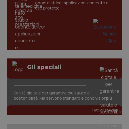
odontoiatrico: applicazioni concrete e
uso protetto
CookieScriptConsent
5 mesi
CookieScript
Gli speciali
settim
www.quotidianosanita.it
Sanità digitale per garantire più salute e
sostenibilità. Ma servono standard e condivisione
Tutti gli speciali