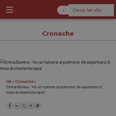
Domenica 9 Agosto 2026
Cronache
Cronache
Cronache
QS
»
Cronache
»
Emma Bonino: “Ho un tumore al polmone. Mi aspettano 6
Governo e Parlamento
mesi di chemioterapia”
Regioni e Asl
Lavoro e Professioni