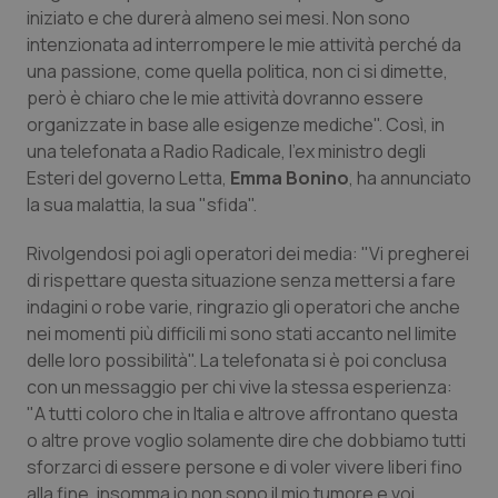
Calabria
Asma & BPCO
iniziato e che durerà almeno sei mesi. Non sono
intenzionata ad interrompere le mie attività perché da
una passione, come quella politica, non ci si dimette,
Campania
Car-T
però è chiaro che le mie attività dovranno essere
organizzate in base alle esigenze mediche". Così, in
Emilia-Romagna
Colesterolo & coronaropatie
una telefonata a Radio Radicale, l'ex ministro degli
Esteri del governo Letta,
Emma Bonino
, ha annunciato
Friuli Venezia Giulia
Dermatite Atopica
la sua malattia, la sua "sfida".
Lazio
Diabete & glucometri
Rivolgendosi poi agli operatori dei media: "Vi pregherei
di rispettare questa situazione senza mettersi a fare
Liguria
Disturbi dell’umore
indagini o robe varie, ringrazio gli operatori che anche
nei momenti più difficili mi sono stati accanto nel limite
delle loro possibilità". La telefonata si è poi conclusa
Lombardia
Dolore
con un messaggio per chi vive la stessa esperienza:
"A tutti coloro che in Italia e altrove affrontano questa
Marche
Donna & Salute
o altre prove voglio solamente dire che dobbiamo tutti
sforzarci di essere persone e di voler vivere liberi fino
Molise
Epatiti
alla fine, insomma io non sono il mio tumore e voi