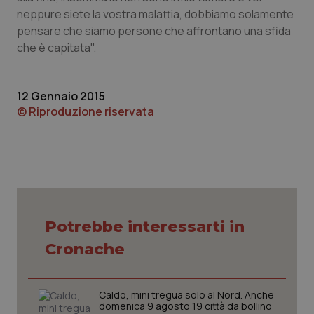
neppure siete la vostra malattia, dobbiamo solamente
Piemonte
HIV
pensare che siamo persone che affrontano una sfida
che è capitata".
Provincia Autonoma di Bolzano
Infezioni & Febbre
12 Gennaio 2015
Provincia Autonoma di Trento
Ipertensione & Scompenso
© Riproduzione riservata
Puglia
Malattie rare
Sardegna
Malattia di Crohn & Rettocolite Ulcerosa
Sicilia
Neuroscienze & patologie neurodegenerative
Potrebbe interessarti in
Toscana
Obesità
Cronache
Umbria
Oftalmologia
Caldo, mini tregua solo al Nord. Anche
domenica 9 agosto 19 città da bollino