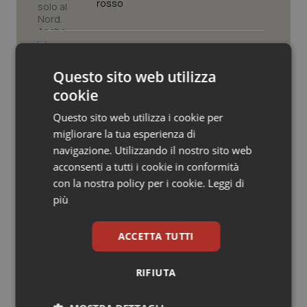
Valle D’Aosta
Oncodermatologia
rosso
Veneto
Oncoematologia
Caldo, segnali di lenta ritirata
dell’ondata: il 7 agosto restano 26
città da bollino rosso, l’8 scendono a
Oncologia & Nutrizione
Questo sito web utilizza
19
cookie
Psoriasi & pelle
Consip, al via la prima gara dedicata
Questo sito web utilizza i cookie per
alla salute della mammella: accordo
migliorare la tua esperienza di
quadro da 48 milioni per tecnologie e
Quotidiano Cardiologia
Breast Unit
navigazione. Utilizzando il nostro sito web
acconsenti a tutti i cookie in conformità
AI Act, in vigore gli obblighi di
Quotidiano Chirurgia
con la nostra policy per i cookie.
Leggi di
trasparenza: cosa cambia per sanità
e servizi rivolti ai cittadini
più
Quotidiano Oncologia
ACCETTA TUTTI
Quotidiano Pediatria
RIFIUTA
Rene & patologie urogenitali
Ultime analisi e review da QS Pro