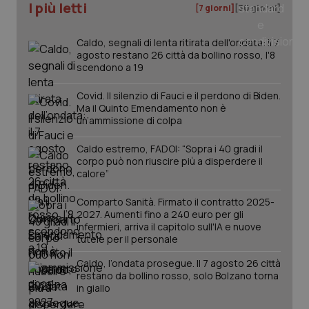
I più letti
[7 giorni]
[30 giorni]
tracking-sites-ironfish-
www.quotidianosanita.it
4
tracking-enable
settim
2 gior
Caldo, segnali di lenta ritirata dell'ondata: il 7
agosto restano 26 città da bollino rosso, l'8
scendono a 19
Covid. Il silenzio di Fauci e il perdono di Biden.
tracking-sites-ironfish-
www.quotidianosanita.it
4
session-id
settim
Ma il Quinto Emendamento non è
2 gior
un’ammissione di colpa
Caldo estremo, FADOI: “Sopra i 40 gradi il
corpo può non riuscire più a disperdere il
calore”
_ga
1 anno
Google LLC
mes
.quotidianosanita.it
Comparto Sanità. Firmato il contratto 2025-
2027. Aumenti fino a 240 euro per gli
infermieri, arriva il capitolo sull'IA e nuove
tutele per il personale
Caldo, l’ondata prosegue. Il 7 agosto 26 città
restano da bollino rosso, solo Bolzano torna
in giallo