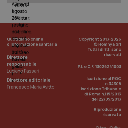
Quotidiano online
Copyright 2013-2026
d'informazione sanitaria
© Homnya Srl
Tutti i diritti sono
riservati
Direttore
responsabile
P.I. e C.F. 13026241003
Luciano Fassari
Iscrizione al ROC
Direttore editoriale
n.34308
Francesco Maria Avitto
PHPSESSID
Iscrizione Tribunale
Sessio
PHP.net
www.quotidianosanita.it
di Roma n.115/2013
del 22/05/2013
Riproduzione
riservata
Privacy Policy