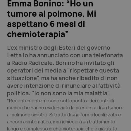
Emma Bonino: “Ho un
tumore al polmone. Mi
Scienza e Farmaci
aspettano 6 mesi di
Studi e Analisi
chemioterapia”
Lettere al direttore
L'ex ministro degli Esteri del governo
Letta lo ha annunciato con una telefonata
Edizioni Regionali
a Radio Radicale. Bonino ha invitato gli
operatori dei media a "rispettare questa
QS Pro
situazione", ma ha anche ribadito di non
avere intenzione di rinunciare all’attività
Professionisti Sanitari.AI
politica: "Io non sono la mia malattia".
"Recentemente mi sono sottoposta a dei controlli
Abruzzo
QS Pro Gold
medici che hanno evidenziato la presenza di un tumore
al polmone sinistro. Si tratta di una forma localizzata e
QS Club
Newsletter
Basilicata
Artrite & artrosi
ancora asintomatica, ma richiederà un trattamento
lungo e complesso di chemioterapia che è già stato