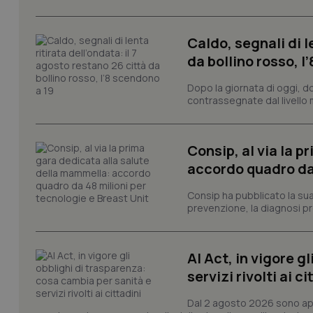
tracking-sites-ironf
tracking-enable
Caldo, segnali di l
da bollino rosso, l
tracking-sites-ironf
session-id
Dopo la giornata di oggi, do
contrassegnate dal livello m
_ga
Consip, al via la 
accordo quadro da 
Consip ha pubblicato la sua 
PHPSESSID
prevenzione, la diagnosi pre
AI Act, in vigore g
servizi rivolti ai ci
_ga_KM60CM4NPH
Dal 2 agosto 2026 sono applic