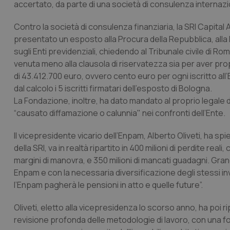
accertato, da parte di una società di consulenza internazion
Contro la società di consulenza finanziaria, la SRI Capital A
presentato un esposto alla Procura della Repubblica, alla 
sugli Enti previdenziali, chiedendo al Tribunale civile di Ro
venuta meno alla clausola di riservatezza sia per aver propa
di 43.412.700 euro, ovvero cento euro per ogni iscritto all
dal calcolo i 5 iscritti firmatari dell’esposto di Bologna.
La Fondazione, inoltre, ha dato mandato al proprio legale 
“causato diffamazione o calunnia" nei confronti dell’Ente.
II vicepresidente vicario dell’Enpam, Alberto Oliveti, ha sp
della SRI, va in realtà ripartito in 400 milioni di perdite real
margini di manovra, e 350 milioni di mancati guadagni. Gran
Enpam e con la necessaria diversificazione degli stessi inve
l’Enpam pagherà le pensioni in atto e quelle future”.
Oliveti, eletto alla vicepresidenza lo scorso anno, ha poi ri
revisione profonda delle metodologie di lavoro, con una fo