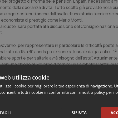
o del progetto di riforma delle pensioni Enpam, necessario a f
mento della speranza di vita. Tutte scelte già previste nella p
ne e oggi sostenuti anche dall’avallo di uno studio tecnico scien
 economista di prestigio come Mario Monti.
iquote, sarà portata alla discussione del Consiglio nazional
2.
 Governo, per rappresentare in particolare le difficoltà poste a
alzato da 15 a 30 anni la proiezione attuariale da garantire. “
mbiare sport e per saltarla avrà bisogno dell’asta”. Attualmente
 anni, ma chiede al Governo di fornire una simbolica “asta”, ma
iettivo di garanzie a 30 anni o da una diversa valorizzazione d
web utilizza cookie
ale” riguardante il nodo della cosiddetta doppia tassazione (ta
ilizza i cookie per migliorare la tua esperienza di navigazione. Ut
escita del Paese”, ha detto il vicepresidente Giampiero Malagni
consenti a tutti i cookie in conformità con la nostra policy per i 
r sostenere la creazione di strutture territoriali in cui impiegar
nostre riserve siano ben investite, ma possiamo farlo anche s
nte la crescita del Paese”.
RIFIUTA
TAGLI
ACC