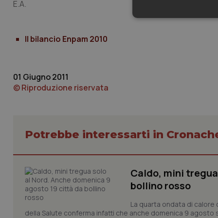
E.A.
Neces
Il bilancio Enpam 2010
01 Giugno 2011
© Riproduzione riservata
I cookie necessari con
e l'accesso alle aree 
Nome
Potrebbe interessarti in Cronach
VISITOR_PRIVACY_
Caldo, mini tregua
bollino rosso
CookieScriptConse
La quarta ondata di calore c
della Salute conferma infatti che anche domenica 9 agosto s