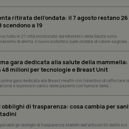
ish-
www.quotidianosanita.it
4
Questo cookie è impostato dall'a
settimane
abilitare il sistema di tracking a
enta ritirata dell’ondata: il 7 agosto restano 26
2 giorni
’8 scendono a 19
ish-
www.quotidianosanita.it
4
Questo cookie è impostato dall'a
settimane
assegnare un identificatore generi
2 giorni
ve tutte le 27 città monitorate dal Ministero della Salute sono
assimo di allerta, il nuovo bollettino sulle ondate di calore segnala..
1 anno 1
Questo nome di cookie è associa
Google LLC
mese
Universal Analytics, che è un a
.quotidianosanita.it
significativo del servizio di ana
utilizzato da Google. Questo cook
per distinguere utenti unici as
prima gara dedicata alla salute della mammella:
generato in modo casuale come i
cliente. È incluso in ogni richiest
48 milioni per tecnologie e Breast Unit
sito e utilizzato per calcolare i dat
sessioni e campagne per i rapporti 
prima gara dedicata alla Breast Health con l'obiettivo di rafforzare l
Sessione
Cookie generato da applicazioni 
PHP.net
coce e la presa in carico delle pazienti con tumore della...
linguaggio PHP. Si tratta di un id
www.quotidianosanita.it
generico utilizzato per mantenere 
sessione utente. Normalmente 
generato in modo casuale, il mod
utilizzato può essere specifico pe
li obblighi di trasparenza: cosa cambia per sani
buon esempio è mantenere uno s
un utente tra le pagine.
ttadini
.quotidianosanita.it
1 anno 1
Questo cookie viene utilizzato d
mese
per mantenere lo stato della ses
abili gli obblighi di trasparenza stabiliti dall’articolo 50 dell’AI Act, 