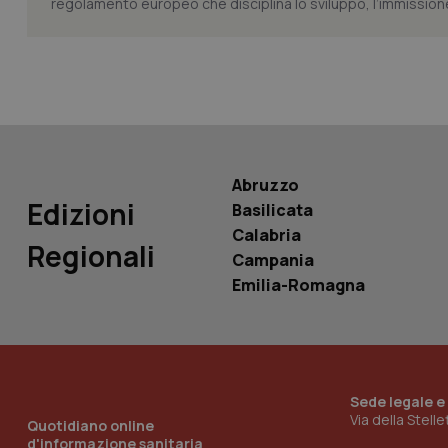
regolamento europeo che disciplina lo sviluppo, l’immissione s
Nome
Nome
VISITOR_INFO1_LIV
_ga_0VMQEQKQ1N
__Secure-YNID
Abruzzo
Edizioni
Basilicata
Calabria
Regionali
YSC
Campania
Emilia-Romagna
__Secure-
ROLLOUT_TOKEN
tracking-sites-
ironfish-tracking-
named-enable
Sede legale e
Via della Stell
Quotidiano online
d'informazione sanitaria