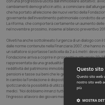
con una progressiva uscita dall’immobiliare abitativo; avvi
cambiamenti demografici in atto, a cominciare dall’allunga
che ha portato all’elezione dei nuovi vertici della Fondazio
governante dell’investimento patrimoniale condotto da un
La riforma, che comporterà certamente un aumento delle al
nel novembre prossimo, insieme al bilancio preventivo 201
Oliveti ha anche sottolineato l’urgenza di un dialogo con il
dalle norme contenute nella Finanziaria 2007, che hanno inn
un saltatore si portasse l’asticella da 2 a 4 metri: deve ca
Fondazione arriva a coprire in prospettiva attuariale 22-23
rappresentata da una gradualità nel raggiungimento dell’ob
Questo sito 
redditività del patrimonio immobiliare o anche da un “segn
pensioni e tasse sui beni che le generano).
Questo sito web ut
In cambio la Fondazione è disposta ad investire “per la cr
nostro sito web ac
ipotizzando la possibilità di utilizzare risorse dell’Enpam pe
più
medici. “Noi dobbiamo innanzi tutto essere sicuri che le 
l’ingresso al lavoro dei giovani medici e contemporaneame
MOSTRA DET