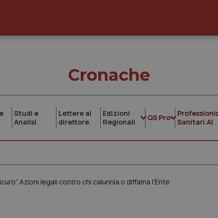
Cronache
e
Studi e
Lettere al
Edizioni
Professionis
QS Pro
Analisi
direttore
Regionali
Sanitari.AI
curo”. Azioni legali contro chi calunnia o diffama l’Ente