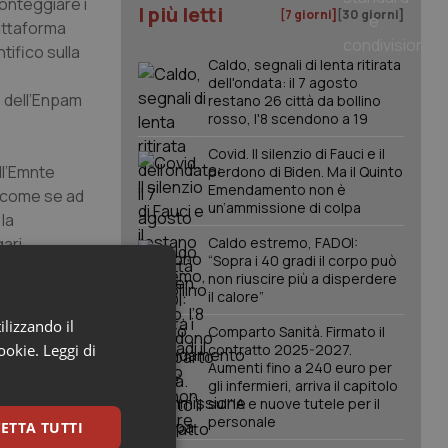
ronteggiare i
I più letti
[7 giorni]
[30 giorni]
iattaforma
tifico sulla
Caldo, segnali di lenta ritirata
dell'ondata: il 7 agosto
e dell’Enpam
restano 26 città da bollino
rosso, l'8 scendono a 19
Covid. Il silenzio di Fauci e il
ll’Emnte
perdono di Biden. Ma il Quinto
Emendamento non è
È come se ad
un’ammissione di colpa
 la
gari
Caldo estremo, FADOI:
“Sopra i 40 gradi il corpo può
ella
non riuscire più a disperdere
sse sulle
il calore”
ilizzando il
Comparto Sanità. Firmato il
no,
cookie.
Leggi di
contratto 2025-2027.
e i giovani
Aumenti fino a 240 euro per
gli infermieri, arriva il capitolo
ostenendo
sull'IA e nuove tutele per il
personale
ETTA TUTTI