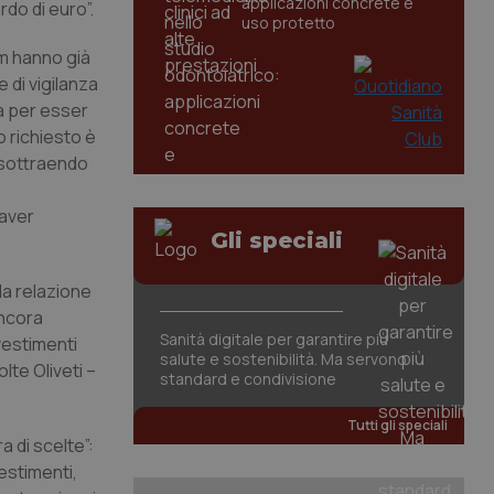
applicazioni concrete e
rdo di euro”.
uso protetto
pam hanno già
 di vigilanza
ia per esser
o richiesto è
, sottraendo
 aver
Gli speciali
la relazione
ancora
Sanità digitale per garantire più
vestimenti
salute e sostenibilità. Ma servono
lte Oliveti –
standard e condivisione
Tutti gli speciali
a di scelte”:
estimenti,