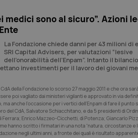
 medici sono al sicuro”. Azioni le
’Ente
La Fondazione chiede danni per 43 milioni di e
SRI Capital Advisers, per valutazioni “lesive
dell’onorabilità dell’Enpam”. Intanto il bilancio
gettano investimenti per il lavoro dei giovani me
 CdA della Fondazione lo scorso 27 maggio 2011 e che ora sarà
re poi vagliato dai ministeri vigilanti e approvato in via definit
euro, ma anche l’occasione per i vertici dell’Enpam di fare il punto
o del CdA, Salvatore Schiacchitano, e da 5 presidenti di Ordi
di Ferrara; Enrico Mazzeo-Cicchetti, di Potenza; Giancarlo Pizz
me hanno scritto i firmatari in una nota “natura, circostanze e l
dazione negli ultimi anni, a fronte dei quali è risultato appare