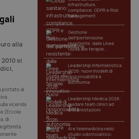
infrastrutture,
compliance, GDPR e Risk
management
gali
Gestione
dell'Ipertensione
uro alla
resistente: dalle Linee
Guida alle terapie
innovative
 2010 si
Leadership Infermieristica
dici,
2026: nuovi modelli di
responsabilità e
autonomia
 portato al
iva.
Leadership Medica 2026:
 sulla vicenda
guidare team clinici ad
alte prestazioni
ne (Ercole
a, di
egittimità
AI e telemedicina nello
ntemente
studio odontoiatrico: