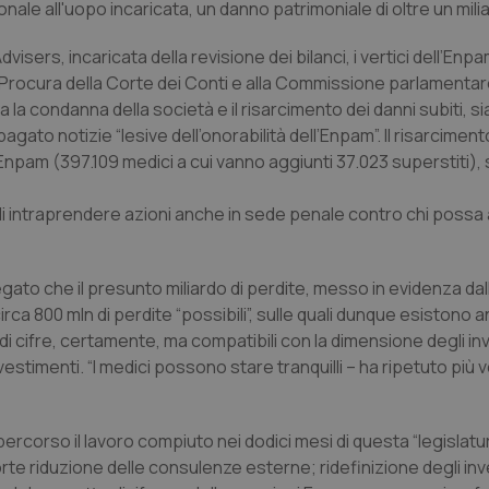
ale all'uopo incaricata, un danno patrimoniale di oltre un milia
dvisers, incaricata della revisione dei bilanci, i vertici dell’En
Procura della Corte dei Conti e alla Commissione parlamentare
ma la condanna della società e il risarcimento dei danni subiti, s
gato notizie “lesive dell’onorabilità dell’Enpam”. Il risarciment
’Enpam (397.109 medici a cui vanno aggiunti 37.023 superstiti)
di intraprendere azioni anche in sede penale contro chi possa
iegato che il presunto miliardo di perdite, messo in evidenza dal
i, circa 800 mln di perdite “possibili”, sulle quali dunque esistono 
di cifre, certamente, ma compatibili con la dimensione degli in
stimenti. “I medici possono stare tranquilli – ha ripetuto più vo
percorso il lavoro compiuto nei dodici mesi di questa “legislatur
rte riduzione delle consulenze esterne; ridefinizione degli inv