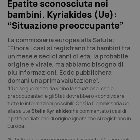
Epatite sconosciuta nei
bambini. Kyriakides (Ue):
Scienza e Farmaci
“Situazione preoccupante”
Studi e Analisi
La commissaria europea alla Salute:
Lettere al direttore
“Finora i casi si registrano tra bambini tra
un mese e sedici anni di età, la probabile
Edizioni Regionali
origine è virale, ma abbiamo bisogno di
più informazioni, Ecdc pubblicherà
QS Pro
domani una prima valutazione”.
“L’Ue segue molto da vicino la situazione, che è
Professionisti Sanitari.AI
preoccupante» e gli Stati dovrebbero «condividere
tutte le informazioni possibili”. Così la Commissaria Ue
alla salute
Stella Kyriakides
ha commentato i casi di
Abruzzo
QS Pro Gold
epatiti pediatriche di origine ignota che si registrano in
Europa.
QS Club
Newsletter
Basilicata
Artrite & artrosi
“Al 25 Aprile erano approssimativamente 40 casi negli