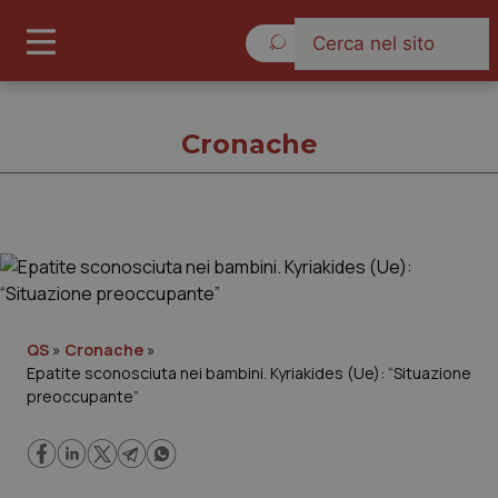
Sabato 8 Agosto 2026
Cronache
Cronache
Cronache
QS
»
Cronache
»
Epatite sconosciuta nei bambini. Kyriakides (Ue): “Situazione
Governo e Parlamento
preoccupante”
Regioni e Asl
Lavoro e Professioni