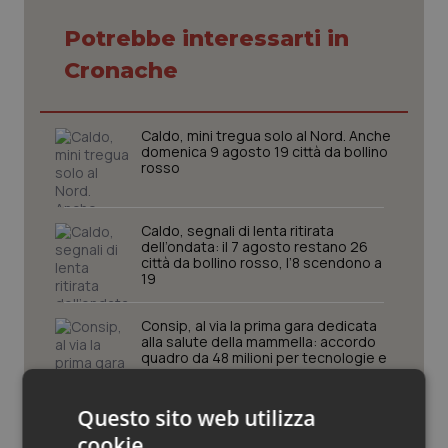
Piemonte
HIV
Potrebbe interessarti in
Cronache
Provincia Autonoma di Bolzano
Infezioni & Febbre
Caldo, mini tregua solo al Nord. Anche
Provincia Autonoma di Trento
Ipertensione & Scompenso
domenica 9 agosto 19 città da bollino
rosso
Puglia
Malattie rare
Caldo, segnali di lenta ritirata
Sardegna
Malattia di Crohn & Rettocolite Ulcerosa
dell’ondata: il 7 agosto restano 26
città da bollino rosso, l’8 scendono a
19
Sicilia
Neuroscienze & patologie neurodegenerative
Consip, al via la prima gara dedicata
alla salute della mammella: accordo
Toscana
Obesità
quadro da 48 milioni per tecnologie e
Breast Unit
Umbria
Oftalmologia
Questo sito web utilizza
AI Act, in vigore gli obblighi di
trasparenza: cosa cambia per sanità
cookie