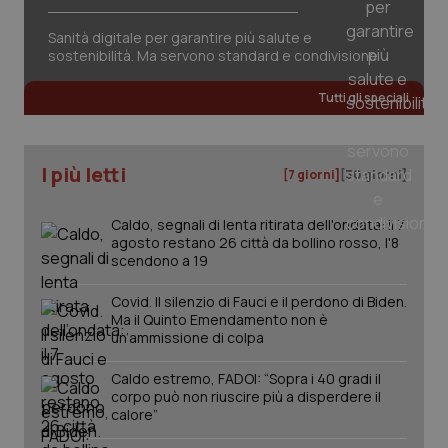
Sanità digitale per garantire più salute e
sostenibilità. Ma servono standard e condivisione
CookieScriptConsent
5 mesi
CookieScript
settim
www.quotidianosanita.it
Tutti gli speciali
I più letti
[7 giorni]
[30 giorni]
Caldo, segnali di lenta ritirata dell'ondata: il 7
agosto restano 26 città da bollino rosso, l'8
scendono a 19
Covid. Il silenzio di Fauci e il perdono di Biden.
Ma il Quinto Emendamento non è
tracking-sites-ironfish-
www.quotidianosanita.it
4
un’ammissione di colpa
tracking-enable
settim
2 gior
Caldo estremo, FADOI: “Sopra i 40 gradi il
corpo può non riuscire più a disperdere il
calore”
tracking-sites-ironfish-
www.quotidianosanita.it
4