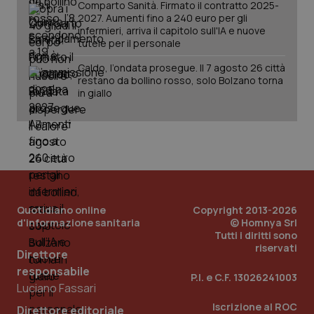
Comparto Sanità. Firmato il contratto 2025-
session-id
settim
2027. Aumenti fino a 240 euro per gli
2 gior
infermieri, arriva il capitolo sull'IA e nuove
tutele per il personale
Caldo, l’ondata prosegue. Il 7 agosto 26 città
_ga
1 anno
Google LLC
restano da bollino rosso, solo Bolzano torna
mes
.quotidianosanita.it
in giallo
Quotidiano online
Copyright 2013-2026
d'informazione sanitaria
© Homnya Srl
Tutti i diritti sono
riservati
Direttore
responsabile
P.I. e C.F. 13026241003
Luciano Fassari
Iscrizione al ROC
Direttore editoriale