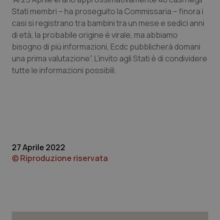
Calabria
Asma & BPCO
Stati membri – ha proseguito la Commissaria – finora i
casi si registrano tra bambini tra un mese e sedici anni
Campania
Car-T
di età, la probabile origine è virale, ma abbiamo
bisogno di più informazioni, Ecdc pubblicherà domani
Emilia-Romagna
Colesterolo & coronaropatie
una prima valutazione”. L’invito agli Stati è di condividere
tutte le informazioni possibili.
Friuli Venezia Giulia
Dermatite Atopica
Lazio
Diabete & glucometri
Liguria
Disturbi dell’umore
27 Aprile 2022
© Riproduzione riservata
Lombardia
Dolore
Marche
Donna & Salute
Molise
Epatiti