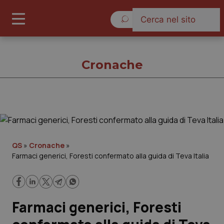
Giovedì 6 Agosto 2026
Cronache
Cronache
Cronache
QS
»
Cronache
»
Farmaci generici, Foresti confermato alla guida di Teva Italia
Governo e Parlamento
Regioni e Asl
Farmaci generici, Foresti
Lavoro e Professioni