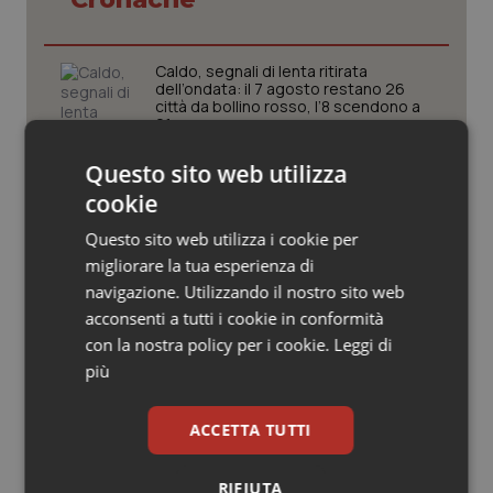
Valle D’Aosta
Oncodermatologia
Veneto
Oncoematologia
Caldo, segnali di lenta ritirata
dell’ondata: il 7 agosto restano 26
città da bollino rosso, l’8 scendono a
Oncologia & Nutrizione
21
Questo sito web utilizza
Psoriasi & pelle
Consip, al via la prima gara dedicata
alla salute della mammella: accordo
cookie
quadro da 48 milioni per tecnologie e
Breast Unit
Quotidiano Cardiologia
Questo sito web utilizza i cookie per
migliorare la tua esperienza di
AI Act, in vigore gli obblighi di
Quotidiano Chirurgia
navigazione. Utilizzando il nostro sito web
trasparenza: cosa cambia per sanità
e servizi rivolti ai cittadini
acconsenti a tutti i cookie in conformità
Quotidiano Oncologia
con la nostra policy per i cookie.
Leggi di
più
Caldo, l’ondata prosegue. Il 7 agosto
Quotidiano Pediatria
26 città restano da bollino rosso, solo
Bolzano torna in giallo
ACCETTA TUTTI
Rene & patologie urogenitali
RIFIUTA