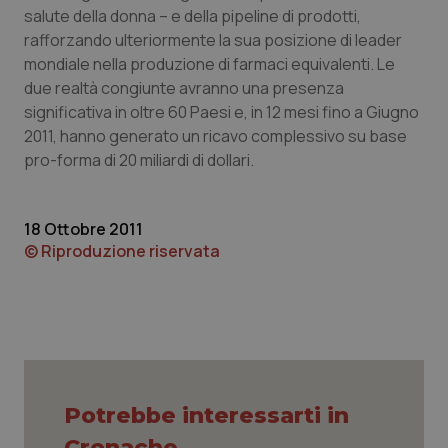
salute della donna – e della pipeline di prodotti,
Piemonte
HIV
rafforzando ulteriormente la sua posizione di leader
mondiale nella produzione di farmaci equivalenti. Le
Provincia Autonoma di Bolzano
Infezioni & Febbre
due realtà congiunte avranno una presenza
significativa in oltre 60 Paesi e, in 12 mesi fino a Giugno
2011, hanno generato un ricavo complessivo su base
Provincia Autonoma di Trento
Ipertensione & Scompenso
pro-forma di 20 miliardi di dollari.
Puglia
Malattie rare
18 Ottobre 2011
Sardegna
Malattia di Crohn & Rettocolite Ulcerosa
© Riproduzione riservata
Sicilia
Neuroscienze & patologie neurodegenerative
Toscana
Obesità
Umbria
Oftalmologia
Potrebbe interessarti in
Cronache