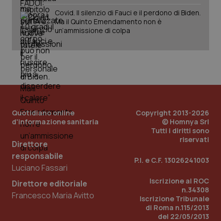
Covid. Il silenzio di Fauci e il perdono di Biden.
Ma il Quinto Emendamento non è
un’ammissione di colpa
Quotidiano online
Copyright 2013-2026
d'informazione sanitaria
© Homnya Srl
Tutti i diritti sono
riservati
Direttore
responsabile
P.I. e C.F. 13026241003
Luciano Fassari
PHPSESSID
Sessio
PHP.net
Iscrizione al ROC
Direttore editoriale
www.quotidianosanita.it
n.34308
Francesco Maria Avitto
Iscrizione Tribunale
di Roma n.115/2013
del 22/05/2013