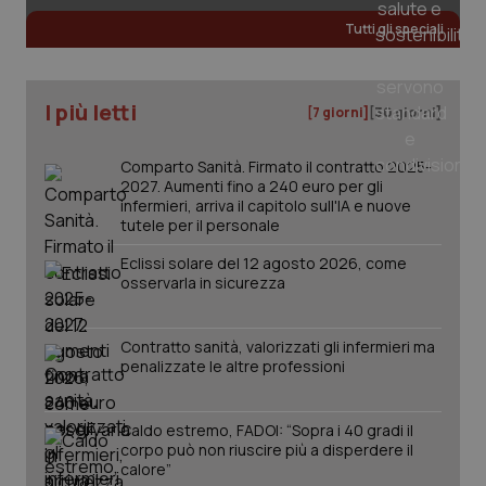
Tutti gli speciali
tracking-sites-ironfish-
www.quotidianosanita.it
4
tracking-enable
settim
I più letti
2 gior
[7 giorni]
[30 giorni]
Comparto Sanità. Firmato il contratto 2025-
2027. Aumenti fino a 240 euro per gli
tracking-sites-ironfish-
www.quotidianosanita.it
4
infermieri, arriva il capitolo sull'IA e nuove
session-id
settim
tutele per il personale
2 gior
Eclissi solare del 12 agosto 2026, come
osservarla in sicurezza
_ga
1 anno
Google LLC
mes
.quotidianosanita.it
Contratto sanità, valorizzati gli infermieri ma
penalizzate le altre professioni
Caldo estremo, FADOI: “Sopra i 40 gradi il
corpo può non riuscire più a disperdere il
calore”