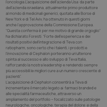
l’oncologia.L'acquisizione dell'azienda Usa da parte
Calabria
Asma & BPCO
dell’azienda israeliana, attualmente primo produttore
al mondo di medicinali generici, quotata alle Borse di
Campania
Car-T
New York e di Tel Aviv, ha ottenuto in questi giorni
anche l’approvazione della Commissione Europea.
Emilia-Romagna
Colesterolo & coronaropatie
“Questa conferma è per me motivo di grande orgoglio”
ha dichiarato Foresti. “Forte dell’esperienza e dei
Friuli Venezia Giulia
Dermatite Atopica
risultati positivi dell’integrazione di Teva con
ratiopharm, sono certo che i talenti, i prodotti e
Lazio
Diabete & glucometri
l’innovazione di Cephalon porteranno un’ulteriore
spinta al successo e allo sviluppo di Teva Italia,
rafforzando la nostra leadership e rendendo sempre
Liguria
Disturbi dell’umore
più accessibili le migliori cure a un numero crescente di
pazienti”.
Lombardia
Dolore
L’acquisizione di Cephalon consentirà a Teva di
incrementare il mercato legato ai farmaci branded e
Marche
Donna & Salute
alle specialità farmaceutiche, attraverso un
ampliamento del portfolio – focalizzato sulle patologie
Molise
Epatiti
neurologiche, oncologiche, terapia del dolore e della