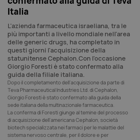
confermato alla guida di Teva
Italia
Scienza e Farmaci
L'azienda farmaceutica israeliana, tra le
Studi e Analisi
più importanti a livello mondiale nell'area
delle generic drugs, ha completato in
Lettere al direttore
questi giorni l'acquisizione della
statunitense Cephalon.Con l'occasione
Edizioni Regionali
Giorgio Foresti è stato confermato alla
guida della filiale italiana.
QS Pro
Dopo il completamento dell’acquisizione da parte di
Teva Pharmaceutical Industries Ltd. di Cephalon,
Professionisti Sanitari.AI
Giorgio Foresti è stato confermato alla guida della
sede italiana della multinazionale farmaceutica.
Abruzzo
QS Pro Gold
La conferma di Foresti giunge al temine del processo
di acquisizione dell’americana Cephalon, società
QS Club
Newsletter
biotech specializzata nei farmaci per le malattie del
Basilicata
Artrite & artrosi
sistema nervoso centrale, per il dolore e per