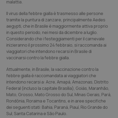
malattia.
Piemonte
HIV
Il virus della febbre gialla è trasmesso alle persone
tramite la puntura di zanzare, principalmente Aedes
Provincia Autonoma di Bolzano
Infezioni & Febbre
aegypti, che in Brasile è maggiormente attiva proprio
in questo periodo, nei mesi da dicembre a luglio.
Provincia Autonoma di Trento
Ipertensione & Scompenso
Considerando che i festeggiamenti per il carnevale
inizieranno il prossimo 24 febbraio, si raccomanda ai
Puglia
Malattie rare
viaggiatori che intendono recarsi in Brasile di
vaccinarsi contro la febbre gialla.
Sardegna
Malattia di Crohn & Rettocolite Ulcerosa
Attualmente, in Brasile, la vaccinazione contro la
febbre gialla è raccomandata ai viaggiatori che
Sicilia
Neuroscienze & patologie neurodegenerative
intendono recarsi a: Acre, Amapá, Amazonas, Distrito
Federal (incluso la capitale Brasília), Goiás, Maranhão,
Toscana
Obesità
Mato, Grosso, Mato Grosso do Sul, Minas Gerais, Pará,
Rondônia, Roraima e Tocantins, e in aree specifiche
Umbria
Oftalmologia
dei seguenti stati: Bahia, Paraná, Piauí, Rio Grande do
Sul, Santa Catarina e São Paulo.