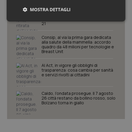
MOSTRA DETTAGLI
Caldo, segnali di lenta ritirata
dell’ondata: il 7 agosto restano 26
città da bollino rosso, l’8 scendono a
Necessari
Statistici
Marketing
21
Consip, al via la prima gara dedicata
alla salute della mammella: accordo
quadro da 48 milioni per tecnologie e
Breast Unit
Necessari
Statistici
Marketing
AI Act, in vigore gli obblighi di
trasparenza: cosa cambia per sanità
e servizi rivolti ai cittadini
I cookie necessari contribuiscono a rendere fruibile il
sito web abilitandone funzionalità di base quali la
navigazione sulle pagine e l'accesso alle aree
protette del sito. Il sito web non è in grado di
Caldo, l’ondata prosegue. Il 7 agosto
funzionare correttamente senza questi cookie.
26 città restano da bollino rosso, solo
Nome
Fornitore
/
Dominio
Scaden
Bolzano torna in giallo
VISITOR_PRIVACY_METADATA
5 mesi
YouTube
settim
.youtube.com