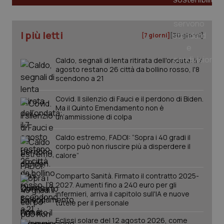
I più letti
[7 giorni]
[30 giorni]
Caldo, segnali di lenta ritirata dell'ondata: il 7
agosto restano 26 città da bollino rosso, l'8
scendono a 21
Covid. Il silenzio di Fauci e il perdono di Biden.
Ma il Quinto Emendamento non è
un’ammissione di colpa
Caldo estremo, FADOI: “Sopra i 40 gradi il
corpo può non riuscire più a disperdere il
calore”
PHPSESSID
Sessio
PHP.net
Comparto Sanità. Firmato il contratto 2025-
www.quotidianosanita.it
2027. Aumenti fino a 240 euro per gli
infermieri, arriva il capitolo sull'IA e nuove
tutele per il personale
Eclissi solare del 12 agosto 2026, come