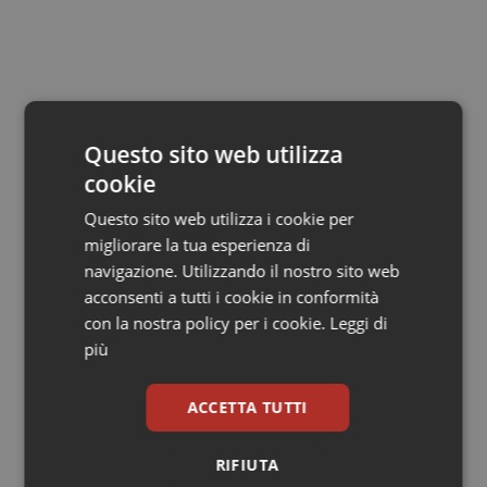
Salute orale & impianti
Sangue & coagulazione
Tiroide
Lorenzo Proia
Questo sito web utilizza
cookie
Tumore al seno
27 Gennaio 2017
Questo sito web utilizza i cookie per
© Riproduzione riservata
migliorare la tua esperienza di
Tumore ovarico
navigazione. Utilizzando il nostro sito web
acconsenti a tutti i cookie in conformità
Tumori del Polmone & Testa Collo
con la nostra policy per i cookie.
Leggi di
più
Tumori gastrointestinali
ACCETTA TUTTI
Potrebbe interessarti in
Ulcera & Reflusso
Cronache
RIFIUTA
Vaccini