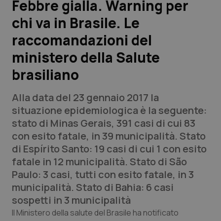
Febbre gialla. Warning per
chi va in Brasile. Le
Scienza e Farmaci
raccomandazioni del
Studi e Analisi
ministero della Salute
brasiliano
Lettere al direttore
Alla data del 23 gennaio 2017 la
Edizioni Regionali
situazione epidemiologica è la seguente:
stato di Minas Gerais, 391 casi di cui 83
QS Pro
con esito fatale, in 39 municipalità. Stato
di Espírito Santo: 19 casi di cui 1 con esito
Professionisti Sanitari.AI
fatale in 12 municipalità. Stato di São
Paulo: 3 casi, tutti con esito fatale, in 3
Abruzzo
QS Pro Gold
municipalità. Stato di Bahia: 6 casi
sospetti in 3 municipalità
QS Club
Newsletter
Basilicata
Artrite & artrosi
Il Ministero della salute del Brasile ha notificato