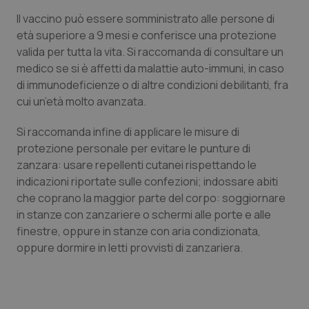
Valle D’Aosta
Oncodermatologia
Il vaccino può essere somministrato alle persone di
età superiore a 9 mesi e conferisce una protezione
Veneto
Oncoematologia
valida per tutta la vita. Si raccomanda di consultare un
medico se si è affetti da malattie auto-immuni, in caso
Oncologia & Nutrizione
di immunodeficienze o di altre condizioni debilitanti, fra
cui un’età molto avanzata.
Psoriasi & pelle
Si raccomanda infine di applicare le misure di
Quotidiano Cardiologia
protezione personale per evitare le punture di
zanzara: usare repellenti cutanei rispettando le
Quotidiano Chirurgia
indicazioni riportate sulle confezioni; indossare abiti
che coprano la maggior parte del corpo: soggiornare
in stanze con zanzariere o schermi alle porte e alle
Quotidiano Oncologia
finestre, oppure in stanze con aria condizionata,
oppure dormire in letti provvisti di zanzariera.
Quotidiano Pediatria
Rene & patologie urogenitali