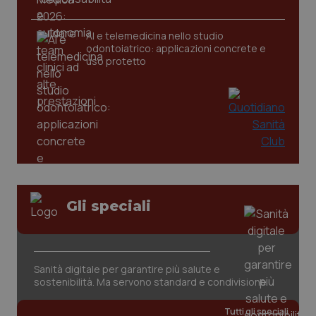
AI e telemedicina nello studio
tracking-sites-ironfish-
www.quotidianosanita.it
4
odontoiatrico: applicazioni concrete e
tracking-enable
settim
2 gior
uso protetto
tracking-sites-ironfish-
www.quotidianosanita.it
4
session-id
settim
2 gior
_ga
1 anno
Google LLC
Gli speciali
mes
.quotidianosanita.it
Sanità digitale per garantire più salute e
sostenibilità. Ma servono standard e condivisione
Tutti gli speciali