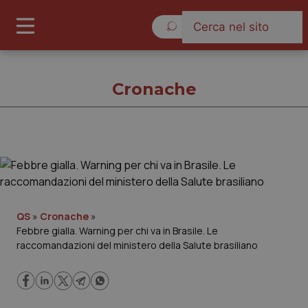
Venerdì 7 Agosto 2026
Cronache
Cronache
Cronache
QS
»
Cronache
»
Febbre gialla. Warning per chi va in Brasile. Le
Governo e Parlamento
raccomandazioni del ministero della Salute brasiliano
Regioni e Asl
Lavoro e Professioni