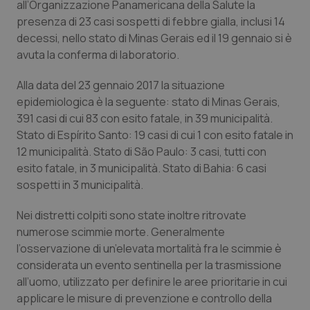
all’Organizzazione Panamericana della Salute la
Calabria
Asma & BPCO
presenza di 23 casi sospetti di febbre gialla, inclusi 14
decessi, nello stato di Minas Gerais ed il 19 gennaio si è
Campania
Car-T
avuta la conferma di laboratorio.
Emilia-Romagna
Colesterolo & coronaropatie
Alla data del 23 gennaio 2017 la situazione
epidemiologica è la seguente: stato di Minas Gerais,
Friuli Venezia Giulia
Dermatite Atopica
391 casi di cui 83 con esito fatale, in 39 municipalità.
Stato di Espírito Santo: 19 casi di cui 1 con esito fatale in
12 municipalità. Stato di São Paulo: 3 casi, tutti con
Lazio
Diabete & glucometri
esito fatale, in 3 municipalità. Stato di Bahia: 6 casi
sospetti in 3 municipalità.
Liguria
Disturbi dell’umore
Nei distretti colpiti sono state inoltre ritrovate
Lombardia
Dolore
numerose scimmie morte. Generalmente
l’osservazione di un’elevata mortalità fra le scimmie è
Marche
Donna & Salute
considerata un evento sentinella per la trasmissione
all’uomo, utilizzato per definire le aree prioritarie in cui
Molise
Epatiti
applicare le misure di prevenzione e controllo della