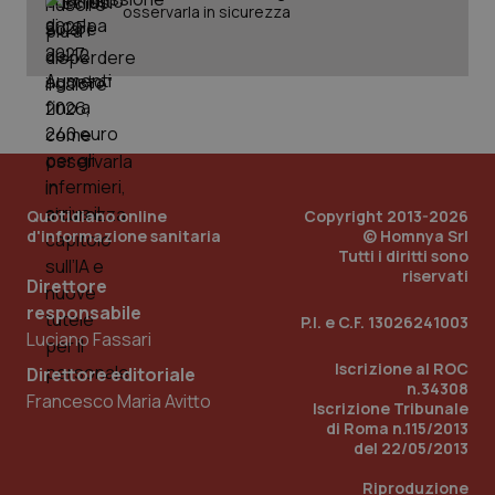
osservarla in sicurezza
Quotidiano online
Copyright 2013-2026
d'informazione sanitaria
© Homnya Srl
Tutti i diritti sono
riservati
_ga_KM60CM4NPH
.quotidianosanita.it
1 anno
Direttore
mes
responsabile
P.I. e C.F. 13026241003
Luciano Fassari
Iscrizione al ROC
Direttore editoriale
n.34308
Francesco Maria Avitto
Iscrizione Tribunale
di Roma n.115/2013
del 22/05/2013
Riproduzione
Fornitore
/