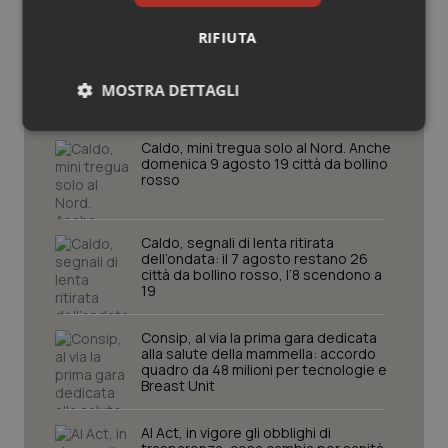
RIFIUTA
Potrebbe interessarti in
Cronache
MOSTRA DETTAGLI
Necessari
Statistici
Marketing
Caldo, mini tregua solo al Nord. Anche
domenica 9 agosto 19 città da bollino
rosso
Caldo, segnali di lenta ritirata
dell’ondata: il 7 agosto restano 26
città da bollino rosso, l’8 scendono a
Necessari
Statistici
Marketing
19
I cookie necessari contribuiscono a rendere fruibile il
sito web abilitandone funzionalità di base quali la
Consip, al via la prima gara dedicata
navigazione sulle pagine e l'accesso alle aree
alla salute della mammella: accordo
protette del sito. Il sito web non è in grado di
quadro da 48 milioni per tecnologie e
funzionare correttamente senza questi cookie.
Breast Unit
Nome
Fornitore
/
Dominio
Scaden
AI Act, in vigore gli obblighi di
VISITOR_PRIVACY_METADATA
5 mesi
YouTube
settim