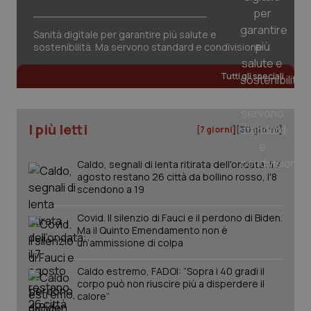
Sanità digitale per garantire più salute e
sostenibilità. Ma servono standard e condivisione
Tutti gli speciali
I più letti
[7 giorni]
[30 giorni]
Caldo, segnali di lenta ritirata dell'ondata: il 7
agosto restano 26 città da bollino rosso, l'8
scendono a 19
Covid. Il silenzio di Fauci e il perdono di Biden.
Ma il Quinto Emendamento non è
un’ammissione di colpa
Caldo estremo, FADOI: “Sopra i 40 gradi il
PHPSESSID
Sessio
PHP.net
corpo può non riuscire più a disperdere il
www.quotidianosanita.it
calore”