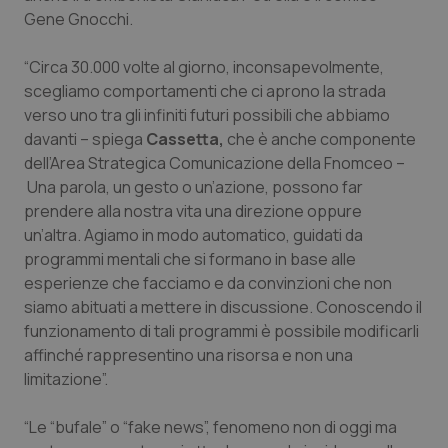
Valle D’Aosta
Oncodermatologia
Gene Gnocchi.
Veneto
Oncoematologia
“Circa 30.000 volte al giorno, inconsapevolmente,
scegliamo comportamenti che ci aprono la strada
Oncologia & Nutrizione
verso uno tra gli infiniti futuri possibili che abbiamo
davanti – spiega
Cassetta,
che è anche componente
Psoriasi & pelle
dell’Area Strategica Comunicazione della Fnomceo –
Una parola, un gesto o un’azione, possono far
Quotidiano Cardiologia
prendere alla nostra vita una direzione oppure
un’altra. Agiamo in modo automatico, guidati da
programmi mentali che si formano in base alle
Quotidiano Chirurgia
esperienze che facciamo e da convinzioni che non
siamo abituati a mettere in discussione. Conoscendo il
Quotidiano Oncologia
funzionamento di tali programmi è possibile modificarli
affinché rappresentino una risorsa e non una
Quotidiano Pediatria
limitazione”.
Rene & patologie urogenitali
“Le “bufale” o “fake news”, fenomeno non di oggi ma