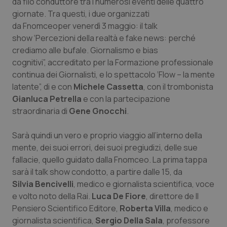
da filo conduttore tra i numerosi eventi delle quattro
Calabria
Asma & BPCO
giornate. Tra questi, i due organizzati
da Fnomceoper venerdì 3 maggio: il talk
Campania
Car-T
show ‘Percezioni della realtà e fake news: perché
crediamo alle bufale. Giornalismo e bias
Emilia-Romagna
Colesterolo & coronaropatie
cognitivi”, accreditato per la Formazione professionale
continua dei Giornalisti, e lo spettacolo ‘Flow – la mente
Friuli Venezia Giulia
Dermatite Atopica
latente”, di e con
Michele Cassetta
, con il trombonista
Gianluca Petrella
e con la partecipazione
straordinaria di
Gene Gnocchi
.
Lazio
Diabete & glucometri
Sarà quindi un vero e proprio viaggio all’interno della
Liguria
Disturbi dell’umore
mente, dei suoi errori, dei suoi pregiudizi, delle sue
fallacie, quello guidato dalla Fnomceo. La prima tappa
Lombardia
Dolore
sarà il talk show condotto, a partire dalle 15, da
Silvia Bencivelli
, medico e giornalista scientifica, voce
Marche
Donna & Salute
e volto noto della Rai.
Luca De Fiore
, direttore de Il
Pensiero Scientifico Editore,
Roberta Villa
, medico e
Molise
Epatiti
giornalista scientifica,
Sergio Della Sala
, professore