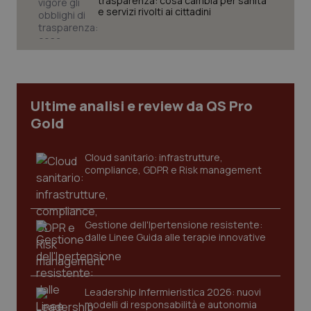
trasparenza: cosa cambia per sanità
.youtube.com
e servizi rivolti ai cittadini
Ultime analisi e review da QS Pro
Gold
Cloud sanitario: infrastrutture,
compliance, GDPR e Risk management
CookieScriptConsent
5 mesi
CookieScript
Gestione dell'Ipertensione resistente:
settim
www.quotidianosanita.it
dalle Linee Guida alle terapie innovative
Leadership Infermieristica 2026: nuovi
modelli di responsabilità e autonomia