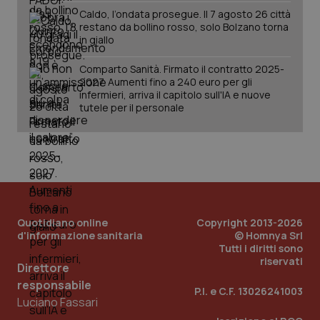
Caldo, l’ondata prosegue. Il 7 agosto 26 città
restano da bollino rosso, solo Bolzano torna
in giallo
Comparto Sanità. Firmato il contratto 2025-
2027. Aumenti fino a 240 euro per gli
infermieri, arriva il capitolo sull'IA e nuove
tutele per il personale
Quotidiano online
Copyright 2013-2026
_ga_KM60CM4NPH
.quotidianosanita.it
1 anno
mes
d'informazione sanitaria
© Homnya Srl
Tutti i diritti sono
riservati
Direttore
responsabile
P.I. e C.F. 13026241003
Luciano Fassari