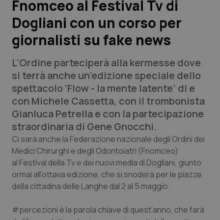
Fnomceo al Festival Tv di
Dogliani con un corso per
Scienza e Farmaci
giornalisti su fake news
Studi e Analisi
L’Ordine parteciperà alla kermesse dove
Lettere al direttore
si terrà anche un’edizione speciale dello
spettacolo ‘Flow - la mente latente’ di e
Edizioni Regionali
con Michele Cassetta, con il trombonista
Gianluca Petrella e con la partecipazione
QS Pro
straordinaria di Gene Gnocchi.
Ci sarà anche la Federazione nazionale degli Ordini dei
Professionisti Sanitari.AI
Medici Chirurghi e degli Odontoiatri (Fnomceo)
al Festival della Tv e dei nuovi media di Dogliani, giunto
ormai all’ottava edizione, che si snoderà per le piazze
Abruzzo
QS Pro Gold
della cittadina delle Langhe dal 2 al 5 maggio.
QS Club
Newsletter
Basilicata
Artrite & artrosi
#percezioni è la parola chiave di quest’anno, che farà