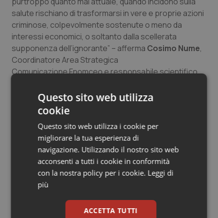
purtroppo quanto mai attuale, quando incidono sulla
Salute orale & impianti
salute rischiano di trasformarsi in vere e proprie azioni
criminose, colpevolmente sostenute o meno da
Sangue & coagulazione
interessi economici, o soltanto dalla scellerata
supponenza dell’ignorante” – afferma
Cosimo Nume
,
Coordinatore Area Strategica
Tiroide
Comunicazione Fnomceo e responsabile scientifico
del Convegno – Da qui la lotta su più piani – attraverso il
Tumore al seno
sito, le campagne, i convegni – della Fnomceo per
Questo sito web utilizza
mettere in guardia dai pericoli delle fake news sulla
cookie
Tumore ovarico
salute”.
Questo sito web utilizza i cookie per
Tumori del Polmone & Testa Collo
migliorare la tua esperienza di
navigazione. Utilizzando il nostro sito web
02 Maggio 2019
acconsenti a tutti i cookie in conformità
© Riproduzione riservata
Tumori gastrointestinali
con la nostra policy per i cookie.
Leggi di
più
Ulcera & Reflusso
ACCETTA TUTTI
Vaccini