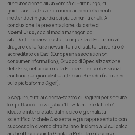
di neuroscienze all’Università di Edimburgo, ci
Piemonte
HIV
guideranno attraverso i meccanismi della mente
mettendoci in guardia dai più comuni tranelli. A
conclusione, la presentazione, da parte di
Provincia Autonoma di Bolzano
Infezioni & Febbre
Noemi Urso,
social media manager, del
sito Dottoremaeveroche, la risposta di Fnomceo al
Provincia Autonoma di Trento
Ipertensione & Scompenso
dilagare delle fake news in tema di salute. L’incontro è
accreditato da Eaci (European association on
Puglia
Malattie rare
consumer information), Gruppo di Specializzazione
della Fnsi, nell’ambito della Formazione professionale
Sardegna
Malattia di Crohn & Rettocolite Ulcerosa
continua per giornalisti e attribuirà 3 crediti (iscrizioni
sulla piattaforma Sigef).
Sicilia
Neuroscienze & patologie neurodegenerative
A seguire, tutti al cinema-teatro di Dogliani per seguire
Toscana
Obesità
lo spettacolo- divulgativo ‘Flow-la mente latente”,
ideato e interpretato dal medico e giornalista
scientifico Michele Cassetta, e già rappresentato con
Umbria
Oftalmologia
successo in diverse città italiane. Insieme a lui sul palco
anche il trombonista Gianluca Petrella e il comico