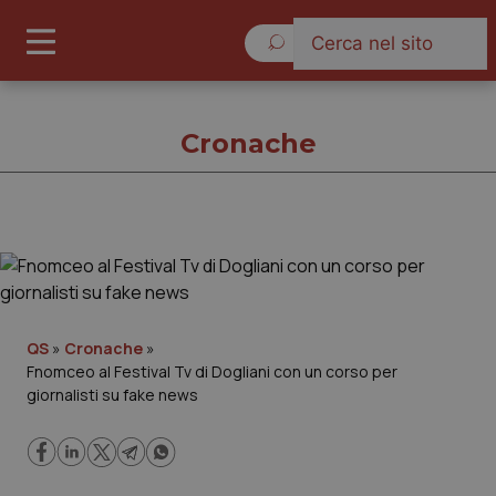
Domenica 9 Agosto 2026
Cronache
Cronache
Cronache
QS
»
Cronache
»
Fnomceo al Festival Tv di Dogliani con un corso per
Governo e Parlamento
giornalisti su fake news
Regioni e Asl
Lavoro e Professioni