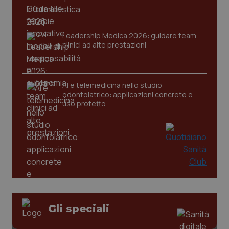
Leadership Medica 2026: guidare team
clinici ad alte prestazioni
tracking-sites-ironfish-
www.quotidianosanita.it
4
tracking-enable
settim
2 gior
AI e telemedicina nello studio
odontoiatrico: applicazioni concrete e
uso protetto
tracking-sites-ironfish-
www.quotidianosanita.it
4
session-id
settim
2 gior
_ga
1 anno
Google LLC
mes
.quotidianosanita.it
Gli speciali