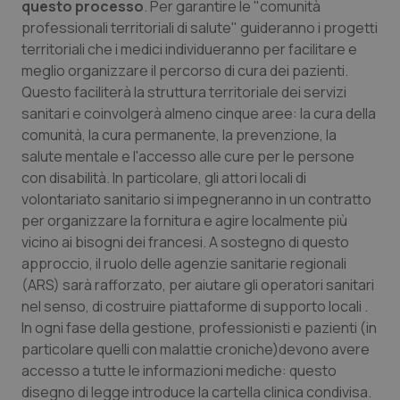
questo processo
. Per garantire le "comunità
professionali territoriali di salute" guideranno i progetti
territoriali che i medici individueranno per facilitare e
meglio organizzare il percorso di cura dei pazienti.
Questo faciliterà la struttura territoriale dei servizi
sanitari e coinvolgerà almeno cinque aree: la cura della
CookieScriptConsent
5 mesi
CookieScript
settim
www.quotidianosanita.it
comunità, la cura permanente, la prevenzione, la
salute mentale e l'accesso alle cure per le persone
con disabilità. In particolare, gli attori locali di
volontariato sanitario si impegneranno in un contratto
per organizzare la fornitura e agire localmente più
vicino ai bisogni dei francesi. A sostegno di questo
approccio, il ruolo delle agenzie sanitarie regionali
(ARS) sarà rafforzato, per aiutare gli operatori sanitari
nel senso, di costruire piattaforme di supporto locali .
In ogni fase della gestione, professionisti e pazienti (in
tracking-sites-ironfish-
www.quotidianosanita.it
4
particolare quelli con malattie croniche)devono avere
tracking-enable
settim
2 gior
accesso a tutte le informazioni mediche: questo
disegno di legge introduce la cartella clinica condivisa.