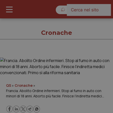
Venerdì 7 Agosto 2026
Cronache
Cronache
Cronache
Governo e Parlamento
QS
»
Cronache
»
Francia. Abolito Ordine infermieri. Stop al fumo in auto con
minori di 18 anni. Aborto più facile. Finisce l’indiretta medici
Regioni e Asl
convenzionati. Primo sì alla riforma sanitaria
Lavoro e Professioni