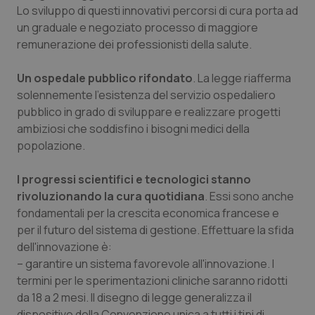
Lo sviluppo di questi innovativi percorsi di cura porta ad
un graduale e negoziato processo di maggiore
tracking-sites-ironfish-
www.quotidianosanita.it
4
session-id
settim
remunerazione dei professionisti della salute.
2 gior
Un ospedale pubblico rifondato
. La legge riafferma
solennemente l'esistenza del servizio ospedaliero
_ga
1 anno
pubblico in grado di sviluppare e realizzare progetti
Google LLC
mes
.quotidianosanita.it
ambiziosi che soddisfino i bisogni medici della
popolazione.
I progressi scientifici e tecnologici stanno
rivoluzionando la cura quotidiana
. Essi sono anche
fondamentali per la crescita economica francese e
per il futuro del sistema di gestione. Effettuare la sfida
dell'innovazione è:
– garantire un sistema favorevole all'innovazione. I
termini per le sperimentazioni cliniche saranno ridotti
da 18 a 2 mesi. Il disegno di legge generalizza il
dispositivo della Convenzione unica a tutti i tipi di