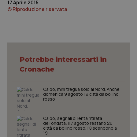
17 Aprile 2015
imp
.youtube.com
You
© Riproduzione riservata
ten
vis
vid
__Secure-
.youtube.com
5 mesi 4
Que
ROLLOUT_TOKEN
settimane
imp
You
ges
del
e d
per
Potrebbe interessarti in
del
ute
Cronache
tracking-sites-
www.quotidianosanita.it
4
Que
ironfish-tracking-
settimane
imp
named-enable
2 giorni
dal
per 
sis
Caldo, mini tregua solo al Nord. Anche
sol
domenica 9 agosto 19 città da bollino
ute
rosso
ide
Wel
Caldo, segnali di lenta ritirata
dell’ondata: il 7 agosto restano 26
città da bollino rosso, l’8 scendono a
19