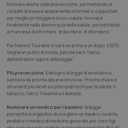
Innovare anche nella prevenzione, permettendo ai
cittadini di essere ampiamente informati e supportati
per meglio proteggere la loro salute. Innovare
finalmente nella democrazia della salute, permettendo
al francese di informare, di decidere, di difendersi. "
Per Marisol Touraine ci sarà un prima e un dopo. Il 2015
segna un punto di svolta, perché sarà “l'anno
dell'entrata in vigore della legge"
Più prevenzione
. Il disegno di legge di assistenza
sanitaria dà priorità alla prevenzione. Priorità chiare e
strumenti più mirati sui principali rischi per la salute: il
tabacco, l'alcol, l'obesità e il diabete.
Nominare un medico per i bambini
: la legge
permetterà ai genitori di scegliere un medico curante,
pediatra o medico di medicina generale per i loro figli
che avrà un ruolo centrale nel monitoraggio tra gli 0-16