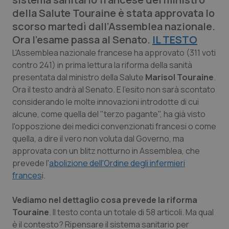
Calabria
Asma & BPCO
della Salute Touraine è stata approvata lo
scorso martedì dall’Assemblea nazionale.
Campania
Car-T
Ora l’esame passa al Senato.
IL TESTO
L'Assemblea nazionale francese ha approvato (311 voti
Emilia-Romagna
Colesterolo & coronaropatie
contro 241) in prima lettura la riforma della sanità
presentata dal ministro della Salute
Marisol Touraine
.
Friuli Venezia Giulia
Dermatite Atopica
Ora il testo andrà al Senato. E l'esito non sarà scontato
considerando le molte innovazioni introdotte di cui
Lazio
Diabete & glucometri
alcune, come quella del "terzo pagante", ha già visto
l'opposzione dei medici convenzionati francesi o come
quella, a dire il vero non voluta dal Governo, ma
Liguria
Disturbi dell’umore
approvata con un blitz notturno in Assemblea, che
prevede l'
abolizione dell'Ordine degli infermieri
Lombardia
Dolore
frances
i.
Marche
Donna & Salute
Vediamo nel dettaglio cosa prevede la riforma
Touraine
. Il testo conta un totale di 58 articoli. Ma qual
Molise
Epatiti
è il contesto? Ripensare il sistema sanitario per