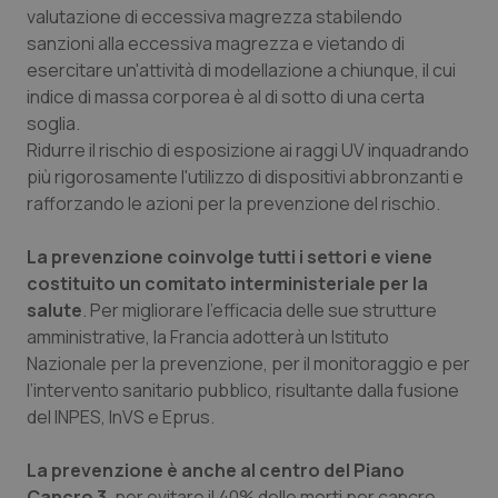
valutazione di eccessiva magrezza stabilendo
sanzioni alla eccessiva magrezza e vietando di
esercitare un'attività di modellazione a chiunque, il cui
indice di massa corporea è al di sotto di una certa
soglia.
Ridurre il rischio di esposizione ai raggi UV inquadrando
più rigorosamente l'utilizzo di dispositivi abbronzanti e
rafforzando le azioni per la prevenzione del rischio.
La prevenzione coinvolge tutti i settori e viene
costituito un comitato interministeriale per la
salute
. Per migliorare l'efficacia delle sue strutture
amministrative, la Francia adotterà un Istituto
Nazionale per la prevenzione, per il monitoraggio e per
l’intervento sanitario pubblico, risultante dalla fusione
del INPES, InVS e Eprus.
La prevenzione è anche al centro del Piano
Cancro 3
, per evitare il 40% delle morti per cancro