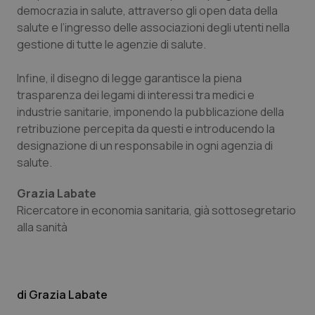
per
del
democrazia in salute, attraverso gli open data della
mantener
vid
lo stato
inco
salute e l’ingresso delle associazioni degli utenti nella
della
può
sessione.
gestione di tutte le agenzie di salute.
det
vis
web
uti
Infine, il disegno di legge garantisce la piena
nuo
ver
trasparenza dei legami di interessi tra medici e
dell
industrie sanitarie, imponendo la pubblicazione della
You
retribuzione percepita da questi e introducendo la
__Secure-YNID
.youtube.com
5 mesi 4
Que
settimane
imp
designazione di un responsabile in ogni agenzia di
You
salute.
ten
pre
del
vid
Grazia Labate
inco
Ricercatore in economia sanitaria, già sottosegretario
può
det
alla sanità
vis
web
uti
nuo
ver
dell
You
Grazia Labate
YSC
Sessione
Que
Google LLC