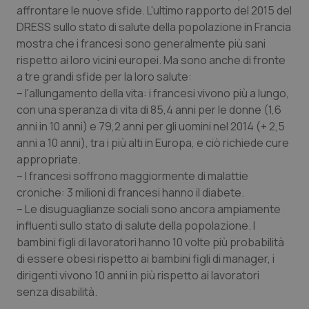
affrontare le nuove sfide. L'ultimo rapporto del 2015 del
Piemonte
HIV
DRESS sullo stato di salute della popolazione in Francia
mostra che i francesi sono generalmente più sani
Provincia Autonoma di Bolzano
Infezioni & Febbre
rispetto ai loro vicini europei. Ma sono anche di fronte
a tre grandi sfide per la loro salute:
– l'allungamento della vita: i francesi vivono più a lungo,
Provincia Autonoma di Trento
Ipertensione & Scompenso
con una speranza di vita di 85,4 anni per le donne (1,6
anni in 10 anni) e 79,2 anni per gli uomini nel 2014 (+ 2,5
Puglia
Malattie rare
anni a 10 anni), tra i più alti in Europa, e ciò richiede cure
appropriate.
Sardegna
Malattia di Crohn & Rettocolite Ulcerosa
– I francesi soffrono maggiormente di malattie
croniche: 3 milioni di francesi hanno il diabete.
Sicilia
Neuroscienze & patologie neurodegenerative
– Le disuguaglianze sociali sono ancora ampiamente
influenti sullo stato di salute della popolazione. I
Toscana
Obesità
bambini figli di lavoratori hanno 10 volte più probabilità
di essere obesi rispetto ai bambini figli di manager, i
Umbria
Oftalmologia
dirigenti vivono 10 anni in più rispetto ai lavoratori
senza disabilità.