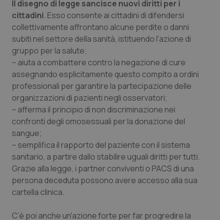
Il disegno di legge sancisce nuovi diritti per i
cittadini
. Esso consente ai cittadini di difendersi
collettivamente affrontano alcune perdite o danni
subiti nel settore della sanità, istituendo l'azione di
gruppo per la salute;
– aiuta a combattere contro la negazione di cure
_ga_KM60CM4NPH
.quotidianosanita.it
1 anno
mes
assegnando esplicitamente questo compito a ordini
professionali per garantire la partecipazione delle
organizzazioni di pazienti negli osservatori;
– afferma il principio di non discriminazione nei
confronti degli omosessuali per la donazione del
sangue;
– semplifica il rapporto del paziente con il sistema
sanitario, a partire dallo stabilire uguali diritti per tutti.
Fornitore
/
Nome
Scadenza
Descrizion
Dominio
Grazie alla legge, i partner conviventi o PACS di una
Nome
Fornitore
/
Dominio
Scadenza
Des
persona deceduta possono avere accesso alla sua
_ga_0VMQEQKQ1N
.quotidianosanita.it
1 anno 1
Questo
mese
cookie
VISITOR_INFO1_LIVE
5 mesi 4
Que
Google LLC
cartella clinica.
viene
settimane
imp
.youtube.com
utilizzato
You
da Google
ten
C’è poi anche un'azione forte per far progredire la
Analytics
pre