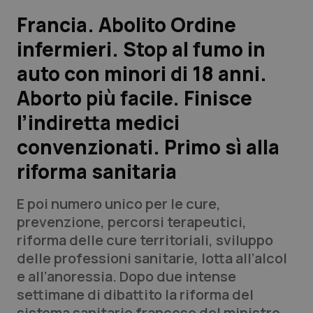
Francia. Abolito Ordine
Scienza e Farmaci
infermieri. Stop al fumo in
auto con minori di 18 anni.
Studi e Analisi
Aborto più facile. Finisce
Lettere al direttore
l’indiretta medici
Edizioni Regionali
convenzionati. Primo sì alla
riforma sanitaria
QS Pro
E poi numero unico per le cure,
Professionisti Sanitari.AI
prevenzione, percorsi terapeutici,
riforma delle cure territoriali, sviluppo
Abruzzo
QS Pro Gold
delle professioni sanitarie, lotta all’alcol
e all’anoressia. Dopo due intense
QS Club
Newsletter
Basilicata
Artrite & artrosi
settimane di dibattito la riforma del
sistema sanitario francese del ministro