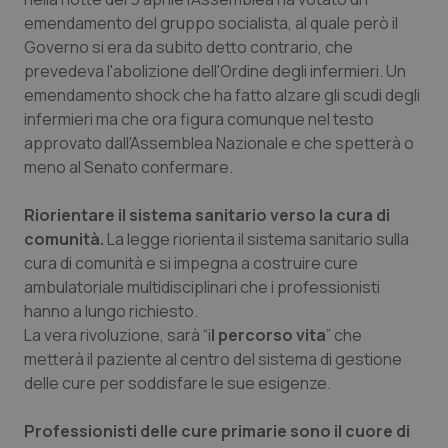
emendamento del gruppo socialista, al quale però il
Governo si era da subito detto contrario, che
prevedeva l'abolizione dell'Ordine degli infermieri. Un
Necessari
Statistici
Marketing
emendamento shock che ha fatto alzare gli scudi degli
infermieri ma che ora figura comunque nel testo
I cookie necessari contribuiscono a rendere fruibile il
approvato dall'Assemblea Nazionale e che spetterà o
sito web abilitandone funzionalità di base quali la
navigazione sulle pagine e l'accesso alle aree
meno al Senato confermare.
protette del sito. Il sito web non è in grado di
funzionare correttamente senza questi cookie.
Riorientare il sistema sanitario verso la cura di
Nome
Fornitore
/
Dominio
Scaden
comunità.
La legge riorienta il sistema sanitario sulla
VISITOR_PRIVACY_METADATA
5 mesi
YouTube
cura di comunità e si impegna a costruire cure
settim
.youtube.com
ambulatoriale multidisciplinari che i professionisti
hanno a lungo richiesto.
La vera rivoluzione, sarà “i
l percorso vita
” che
metterà il paziente al centro del sistema di gestione
delle cure per soddisfare le sue esigenze.
Professionisti delle cure primarie sono il cuore di