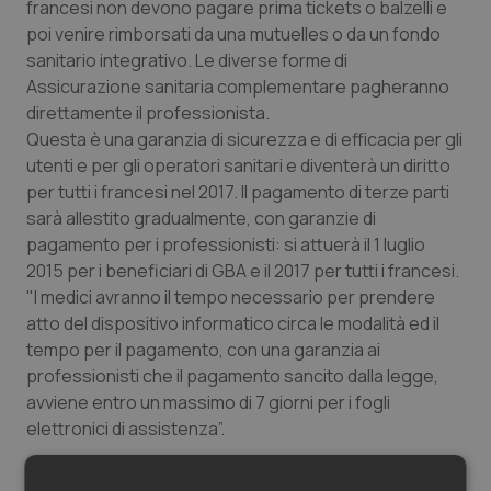
francesi non devono pagare prima tickets o balzelli e
poi venire rimborsati da una mutuelles o da un fondo
sanitario integrativo. Le diverse forme di
Assicurazione sanitaria complementare pagheranno
direttamente il professionista.
Questa è una garanzia di sicurezza e di efficacia per gli
utenti e per gli operatori sanitari e diventerà un diritto
per tutti i francesi nel 2017. Il pagamento di terze parti
sarà allestito gradualmente, con garanzie di
pagamento per i professionisti: si attuerà il 1 luglio
2015 per i beneficiari di GBA e il 2017 per tutti i francesi.
"I medici avranno il tempo necessario per prendere
atto del dispositivo informatico circa le modalità ed il
tempo per il pagamento, con una garanzia ai
professionisti che il pagamento sancito dalla legge,
avviene entro un massimo di 7 giorni per i fogli
elettronici di assistenza”.
Per garantire l'accesso alle cure sanitarie per i più