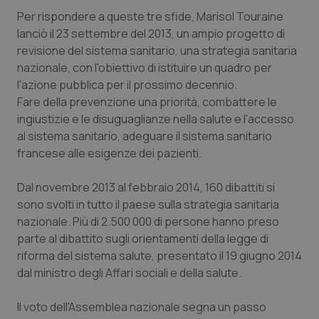
Valle D’Aosta
Oncodermatologia
Per rispondere a queste tre sfide, Marisol Touraine
lanciò il 23 settembre del 2013, un ampio progetto di
Veneto
Oncoematologia
revisione del sistema sanitario, una strategia sanitaria
nazionale, con l'obiettivo di istituire un quadro per
Oncologia & Nutrizione
l'azione pubblica per il prossimo decennio.
Fare della prevenzione una priorità, combattere le
Psoriasi & pelle
ingiustizie e le disuguaglianze nella salute e l'accesso
al sistema sanitario, adeguare il sistema sanitario
Quotidiano Cardiologia
francese alle esigenze dei pazienti.
Quotidiano Chirurgia
Dal novembre 2013 al febbraio 2014, 160 dibattiti si
sono svolti in tutto il paese sulla strategia sanitaria
nazionale. Più di 2.500 000 di persone hanno preso
Quotidiano Oncologia
parte al dibattito sugli orientamenti della legge di
riforma del sistema salute, presentato il 19 giugno 2014
Quotidiano Pediatria
dal ministro degli Affari sociali e della salute.
Rene & patologie urogenitali
Il voto dell'Assemblea nazionale segna un passo