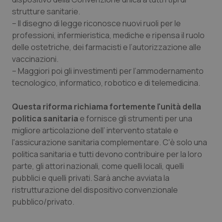
strutture sanitarie.
– Il disegno di legge riconosce nuovi ruoli per le
professioni, infermieristica, mediche e ripensa il ruolo
delle ostetriche, dei farmacisti e l’autorizzazione alle
vaccinazioni.
– Maggiori poi gli investimenti per l’ammodernamento
tecnologico, informatico, robotico e di telemedicina.
Questa riforma richiama fortemente l'unità della
PHPSESSID
Sessio
PHP.net
www.quotidianosanita.it
politica sanitaria
e fornisce gli strumenti per una
migliore articolazione dell’ intervento statale e
l'assicurazione sanitaria complementare. C'è solo una
politica sanitaria e tutti devono contribuire per la loro
parte, gli attori nazionali, come quelli locali, quelli
pubblici e quelli privati. Sarà anche avviata la
ristrutturazione del dispositivo convenzionale
pubblico/privato.