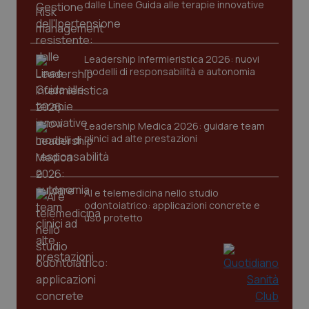
dalle Linee Guida alle terapie innovative
Nome
Fornitore
/
Dominio
Scaden
VISITOR_PRIVACY_METADATA
5 mesi
YouTube
settim
.youtube.com
Leadership Infermieristica 2026: nuovi
modelli di responsabilità e autonomia
Leadership Medica 2026: guidare team
clinici ad alte prestazioni
AI e telemedicina nello studio
odontoiatrico: applicazioni concrete e
uso protetto
CookieScriptConsent
5 mesi
CookieScript
settim
www.quotidianosanita.it