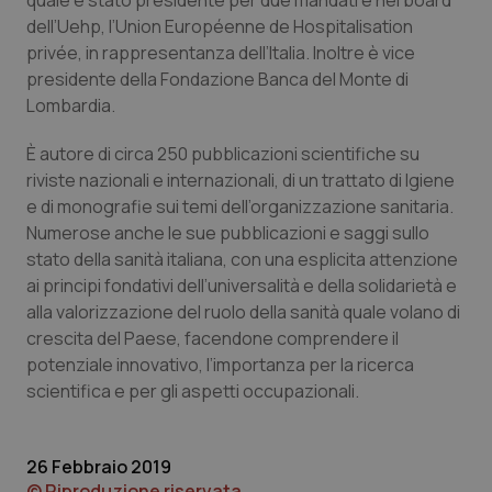
quale è stato presidente per due mandati e nel board
dell’Uehp, l’Union Européenne de Hospitalisation
Piemonte
HIV
privée, in rappresentanza dell’Italia. Inoltre è vice
presidente della Fondazione Banca del Monte di
Provincia Autonoma di Bolzano
Infezioni & Febbre
Lombardia.
Provincia Autonoma di Trento
Ipertensione & Scompenso
È autore di circa 250 pubblicazioni scientifiche su
riviste nazionali e internazionali, di un trattato di Igiene
e di monografie sui temi dell’organizzazione sanitaria.
Puglia
Malattie rare
Numerose anche le sue pubblicazioni e saggi sullo
stato della sanità italiana, con una esplicita attenzione
Sardegna
Malattia di Crohn & Rettocolite Ulcerosa
ai principi fondativi dell’universalità e della solidarietà e
alla valorizzazione del ruolo della sanità quale volano di
Sicilia
Neuroscienze & patologie neurodegenerative
crescita del Paese, facendone comprendere il
potenziale innovativo, l’importanza per la ricerca
Toscana
Obesità
scientifica e per gli aspetti occupazionali.
Umbria
Oftalmologia
26 Febbraio 2019
© Riproduzione riservata