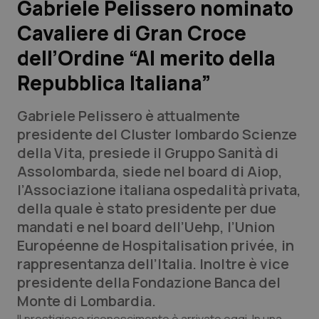
Gabriele Pelissero nominato
Cavaliere di Gran Croce
Scienza e Farmaci
dell’Ordine “Al merito della
Studi e Analisi
Repubblica Italiana”
Lettere al direttore
Gabriele Pelissero è attualmente
presidente del Cluster lombardo Scienze
Edizioni Regionali
della Vita, presiede il Gruppo Sanità di
Assolombarda, siede nel board di Aiop,
QS Pro
l’Associazione italiana ospedalità privata,
della quale è stato presidente per due
Professionisti Sanitari.AI
mandati e nel board dell’Uehp, l’Union
Européenne de Hospitalisation privée, in
Abruzzo
QS Pro Gold
rappresentanza dell’Italia. Inoltre è vice
presidente della Fondazione Banca del
QS Club
Newsletter
Basilicata
Artrite & artrosi
Monte di Lombardia.