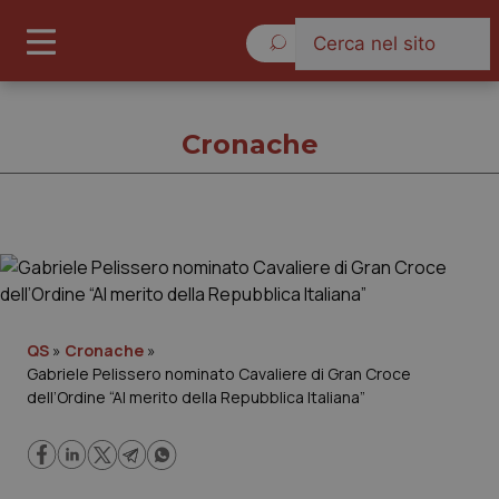
Giovedì 6 Agosto 2026
Cronache
Cronache
Cronache
QS
»
Cronache
»
Gabriele Pelissero nominato Cavaliere di Gran Croce
Governo e Parlamento
dell’Ordine “Al merito della Repubblica Italiana”
Regioni e Asl
Lavoro e Professioni