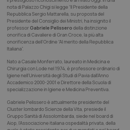
Il prestigioso riconoscimento è arrivato oggi. In una
Calabria
Asma & BPCO
nota di Palazzo Chigi si legge “Il Presidente della
Repubblica Sergio Mattarella, su proposta del
Campania
Car-T
Presidente del Consiglio dei Ministri, ha insignito il
professor
Gabriele Pelissero
della distinzione
Emilia-Romagna
Colesterolo & coronaropatie
onorifica di Cavaliere di Gran Croce, la più alta
onorificenza dell’Ordine “Al merito della Repubblica
Italiana”.
Friuli Venezia Giulia
Dermatite Atopica
Nato a Casale Monferrato, laureato in Medicina e
Lazio
Diabete & glucometri
Chirurgia con Lode nel 1974, è professore ordinario di
Igiene nell’Università degli Studi di Pavia dall’Anno
Liguria
Disturbi dell’umore
Accademico 2000-2001 e Direttore della Scuola di
specializzazione in Igiene e Medicina Preventiva.
Lombardia
Dolore
Gabriele Pelissero è attualmente presidente del
Cluster lombardo Scienze della Vita, presiede il
Marche
Donna & Salute
Gruppo Sanità di Assolombarda, siede nel board di
Aiop, l’Associazione italiana ospedalità privata, della
Molise
Epatiti