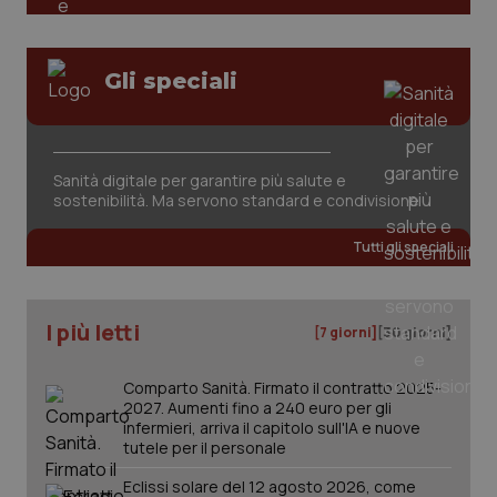
Gli speciali
Sanità digitale per garantire più salute e
tracking-sites-ironfish-
www.quotidianosanita.it
4
sostenibilità. Ma servono standard e condivisione
tracking-enable
settim
2 gior
Tutti gli speciali
tracking-sites-ironfish-
www.quotidianosanita.it
4
I più letti
session-id
settim
[7 giorni]
[30 giorni]
2 gior
Comparto Sanità. Firmato il contratto 2025-
2027. Aumenti fino a 240 euro per gli
infermieri, arriva il capitolo sull'IA e nuove
_ga
1 anno
Google LLC
tutele per il personale
mes
.quotidianosanita.it
Eclissi solare del 12 agosto 2026, come