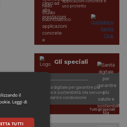
applicazioni concrete e
.
uso protetto
Gli speciali
Sanità digitale per garantire più
salute e sostenibilità. Ma servono
ilizzando il
standard e condivisione
cookie.
Leggi di
tà e
Tutti gli speciali
ETTA TUTTI