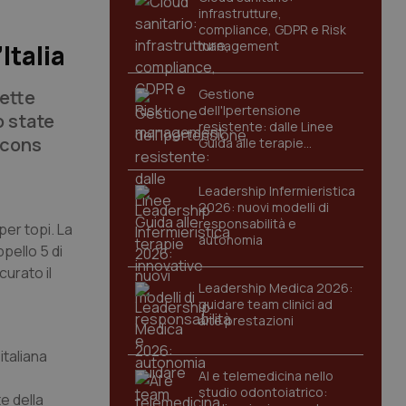
infrastrutture,
compliance, GDPR e Risk
management
Italia
sette
Gestione
dell'Ipertensione
o state
resistente: dalle Linee
acons
Guida alle terapie
innovative
Leadership Infermieristica
2026: nuovi modelli di
responsabilità e
er topi. La
autonomia
pello 5 di
curato il
Leadership Medica 2026:
guidare team clinici ad
alte prestazioni
italiana
AI e telemedicina nello
studio odontoiatrico:
e della