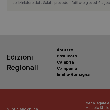
del Ministero della Salute prevede infatti che giovedì 6 agosto
tracking-sites-ironf
tracking-enable
tracking-sites-ironf
session-id
_ga
Abruzzo
Edizioni
Basilicata
Calabria
Regionali
Campania
PHPSESSID
Emilia-Romagna
Sede legale e
_ga_KM60CM4NPH
Via della Stell
Quotidiano online