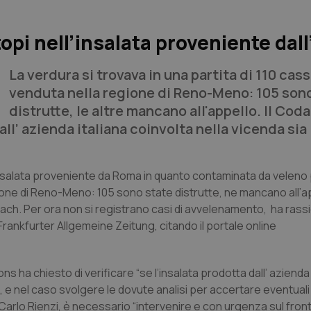
pi nell’insalata proveniente dall’
La verdura si trovava in una partita di 110 cas
venduta nella regione di Reno-Meno: 105 son
distrutte, le altre mancano all'appello. Il Cod
all’ azienda italiana coinvolta nella vicenda sia
insalata proveniente da Roma in quanto contaminata da veleno p
gione di Reno-Meno: 105 sono state distrutte, ne mancano all’ap
ach. Per ora non si registrano casi di avvelenamento, ha rassi
il Frankfurter Allgemeine Zeitung, citando il portale online
s ha chiesto di verificare “se l’insalata prodotta dall’ azienda 
a, e nel caso svolgere le dovute analisi per accertare eventuali
Carlo Rienzi, è necessario “intervenire e con urgenza sul front