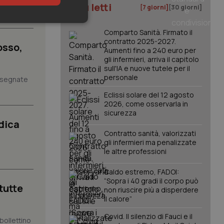
il
I più letti
[7 giorni]
[30 giorni]
keting
Comparto Sanità. Firmato il
contratto 2025-2027.
osso,
Aumenti fino a 240 euro per
gli infermieri, arriva il capitolo
sull'IA e nuove tutele per il
personale
assegnate
Eclissi solare del 12 agosto
2026, come osservarla in
sicurezza
igazione sulle pagine
kie.
dica
Contratto sanità, valorizzati
gli infermieri ma penalizzate
le altre professioni
er memorizzare le
utente per la loro
 dati sul consenso
Caldo estremo, FADOI:
itiche e
tendo che le loro
“Sopra i 40 gradi il corpo può
 tutte
ssioni future.
non riuscire più a disperdere
il calore”
l servizio Cookie-
erenze di consenso
sario che il banner
Covid. Il silenzio di Fauci e il
bollettino
funzioni