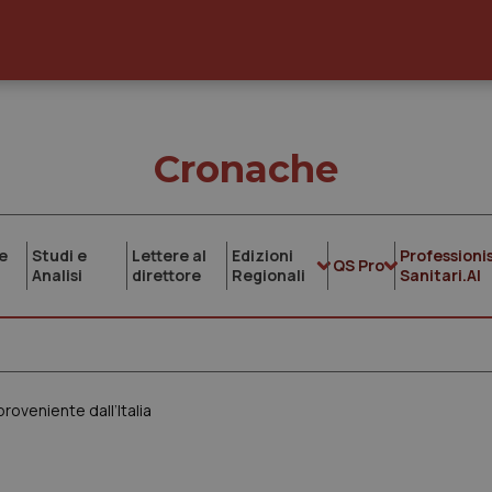
Cronache
e
Studi e
Lettere al
Edizioni
Professionis
QS Pro
Analisi
direttore
Regionali
Sanitari.AI
roveniente dall’Italia