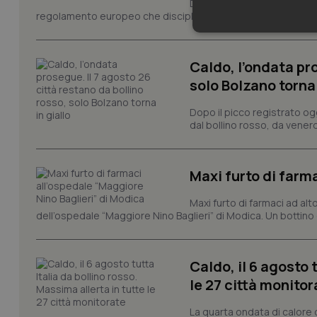
Dal 2 agosto 2026 sono applic
regolamento europeo che disciplina lo sviluppo, l’immissione s
Neces
Caldo, l’ondata pro
solo Bolzano torna 
Dopo il picco registrato og
dal bollino rosso, da venerd
I cookie necessari con
e l'accesso alle aree 
Maxi furto di farm
Nome
Maxi furto di farmaci ad alt
VISITOR_PRIVACY_
dell’ospedale “Maggiore Nino Baglieri” di Modica. Un bottin
Caldo, il 6 agosto 
le 27 città monitor
CookieScriptConse
La quarta ondata di calore 