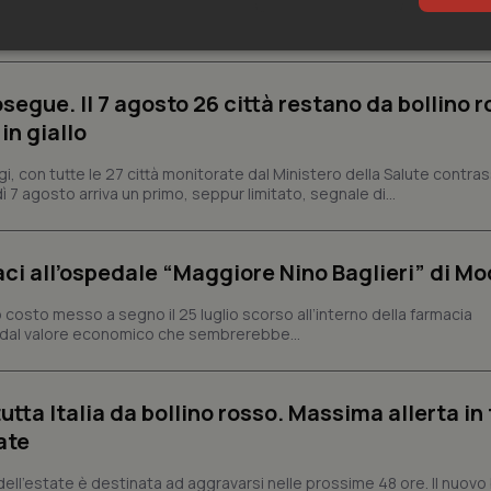
abili gli obblighi di trasparenza stabiliti dall’articolo 50 dell’AI Act, 
ul mercato e l’utilizzo dei sistemi di...
sari
Statistici
Mar
segue. Il 7 agosto 26 città restano da bollino r
in giallo
gi, con tutte le 27 città monitorate dal Ministero della Salute contr
ì 7 agosto arriva un primo, seppur limitato, segnale di...
Necessari
Statistici
Marketing
tribuiscono a rendere fruibile il sito web abilitandone funzionalità di base quali la nav
protette del sito. Il sito web non è in grado di funzionare correttamente senza questi coo
aci all’ospedale “Maggiore Nino Baglieri” di Mo
Fornitore
/
Dominio
Scadenza
Descrizione
o costo messo a segno il 25 luglio scorso all’interno della farmacia
METADATA
5 mesi 4
Questo cookie viene utilizzato p
YouTube
o dal valore economico che sembrerebbe...
settimane
scelte di consenso e privacy dell'
.youtube.com
interazione con il sito. Registra i
del visitatore riguardo a varie pol
impostazioni sulla privacy, garan
tutta Italia da bollino rosso. Massima allerta in
preferenze siano onorate nelle se
ate
nt
5 mesi 3
Questo cookie viene utilizzato da
CookieScript
settimane
Script.com per ricordare le pref
www.quotidianosanita.it
sui cookie dei visitatori. È neces
dell'estate è destinata ad aggravarsi nelle prossime 48 ore. Il nuovo 
dei cookie di Cookie-Script.com 