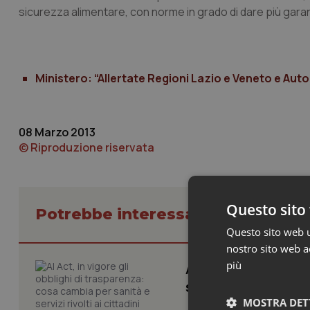
sicurezza alimentare, con norme in grado di dare più garan
Ministero: “Allertate Regioni Lazio e Veneto e Aut
08 Marzo 2013
© Riproduzione riservata
Questo sito 
Potrebbe interessarti in Cronach
Questo sito web ut
nostro sito web ac
più
AI Act, in vigore g
servizi rivolti ai ci
MOSTRA DET