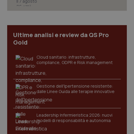
CookieScriptConsent
5 mesi
CookieScript
settim
www.quotidianosanita.it
Ultime analisi e review da QS Pro
Gold
Cloud sanitario: infrastrutture,
compliance, GDPR e Risk management
Gestione dell'Ipertensione resistente:
dalle Linee Guida alle terapie innovative
tracking-sites-ironfish-
www.quotidianosanita.it
4
tracking-enable
settim
2 gior
Leadership Infermieristica 2026: nuovi
modelli di responsabilità e autonomia
tracking-sites-ironfish-
www.quotidianosanita.it
4
session-id
settim