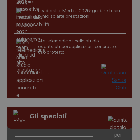
2 gior
Leadership Medica 2026: guidare team
clinici ad alte prestazioni
_ga
1 anno
Google LLC
mes
.quotidianosanita.it
AI e telemedicina nello studio
odontoiatrico: applicazioni concrete e
uso protetto
Gli speciali