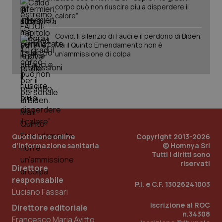
corpo può non riuscire più a disperdere il
calore”
Covid. Il silenzio di Fauci e il perdono di Biden.
_ga_KM60CM4NPH
.quotidianosanita.it
1 anno
mes
Ma il Quinto Emendamento non è
un’ammissione di colpa
Fornitore
/
Nome
Scadenza
Descrizion
Quotidiano online
Copyright 2013-2026
Dominio
d'informazione sanitaria
© Homnya Srl
Nome
Fornitore
/
Dominio
Scadenza
Des
_ga_0VMQEQKQ1N
.quotidianosanita.it
1 anno 1
Questo
Tutti i diritti sono
mese
cookie
VISITOR_INFO1_LIVE
5 mesi 4
Que
Google LLC
riservati
Direttore
viene
settimane
imp
.youtube.com
utilizzato
You
responsabile
da Google
ten
P.I. e C.F. 13026241003
Analytics
pre
Luciano Fassari
per
del
mantener
vid
Iscrizione al ROC
Direttore editoriale
lo stato
inco
n.34308
della
può
Francesco Maria Avitto