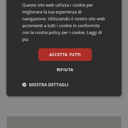
miglioramento delle relazioni. È necessario avere
Questo sito web utilizza i cookie per
momenti di confronto tra i diversi programmi e risultati
migliorare la tua esperienza di
nei paesi europei attraverso le seguenti azioni:
navigazione. Utilizzando il nostro sito web
contribuire alla formazione del personale sanitario con
acconsenti a tutti i cookie in conformità
metodi innovativi, proporre azioni di sostegno, nel
con la nostra policy per i cookie.
Leggi di
contesto della cooperazione internazionale, nei paesi
più
ad alta endemica e promuovere il coordinamento di
tutte le attività di collaborazione internazionale”
ACCETTA TUTTI
RIFIUTA
24 Marzo 2021
MOSTRA DETTAGLI
© Riproduzione riservata
Necessari
Statistici
Marketing