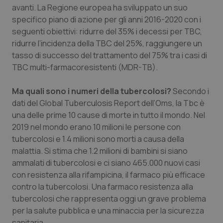
avanti. La Regione europea ha sviluppato un suo
Piemonte
HIV
specifico piano di azione per gli anni 2016-2020 con i
seguenti obiettivi: ridurre del 35% i decessi per TBC,
Provincia Autonoma di Bolzano
Infezioni & Febbre
ridurre l’incidenza della TBC del 25%, raggiungere un
tasso di successo del trattamento del 75% tra i casi di
TBC multi-farmacoresistenti (MDR-TB).
Provincia Autonoma di Trento
Ipertensione & Scompenso
Ma quali sono i numeri della tubercolosi?
Secondo i
Puglia
Malattie rare
dati del Global Tuberculosis Report dell’Oms, la Tbc è
una delle prime 10 cause di morte in tutto il mondo. Nel
Sardegna
Malattia di Crohn & Rettocolite Ulcerosa
2019 nel mondo erano 10 milioni le persone con
tubercolosi e 1.4 milioni sono morti a causa della
Sicilia
Neuroscienze & patologie neurodegenerative
malattia. Si stima che 1.2 milioni di bambini si siano
ammalati di tubercolosi e ci siano 465.000 nuovi casi
Toscana
Obesità
con resistenza alla rifampicina, il farmaco più efficace
contro la tubercolosi. Una farmaco resistenza alla
Umbria
Oftalmologia
tubercolosi che rappresenta oggi un grave problema
per la salute pubblica e una minaccia per la sicurezza
sanitaria.