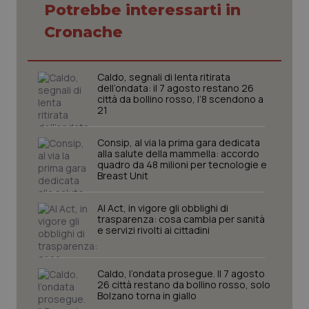
Potrebbe interessarti in
Necessari
Statistici
Marketing
Cronache
I cookie necessari contribuiscono a rendere fruibile il
sito web abilitandone funzionalità di base quali la
navigazione sulle pagine e l'accesso alle aree
Caldo, segnali di lenta ritirata
protette del sito. Il sito web non è in grado di
dell’ondata: il 7 agosto restano 26
funzionare correttamente senza questi cookie.
città da bollino rosso, l’8 scendono a
21
Nome
Fornitore
/
Dominio
Scaden
VISITOR_PRIVACY_METADATA
5 mesi
YouTube
Consip, al via la prima gara dedicata
settim
.youtube.com
alla salute della mammella: accordo
quadro da 48 milioni per tecnologie e
Breast Unit
AI Act, in vigore gli obblighi di
trasparenza: cosa cambia per sanità
e servizi rivolti ai cittadini
Caldo, l’ondata prosegue. Il 7 agosto
26 città restano da bollino rosso, solo
Bolzano torna in giallo