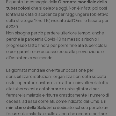
È questo il messaggio della
Giornata mondiale della
Calabria
Asma & BPCO
tubercolosi
che si celebra oggi. Non è infatti poi così
lontana la data di scadenza per raggiungere l’obiettivo
Campania
Car-T
della strategia “End TB”, indicato dall’Oms, e fissata per
il 2030.
Emilia-Romagna
Colesterolo & coronaropatie
Non bisogna perciò perdere ulteriore tempo, anche
perché la pandemia Covid-19 ha messo a rischio il
Friuli Venezia Giulia
Dermatite Atopica
progresso fatto finora per porre fine alla tubercolosi
e per garantire un accesso equo alla prevenzione e
Lazio
Diabete & glucometri
all’assistenza nel mondo.
La giornata mondiale diventa un’occasione per
Liguria
Disturbi dell’umore
sensibilizzare istituzioni, organizzazioni della società
civile, operatori sanitari e altri attori coinvolti nella lotta
Lombardia
Dolore
alla tubercolosi a collaborare e unire gli sforzi per
fermare la malattia e ridurre drasticamente il numero di
Marche
Donna & Salute
decessi ad essa correlati, come indicato dall’Oms. E il
ministero della Salute
ha dedicato sul suo portale un
Molise
Epatiti
focus sulla malattia e sulle azioni che occorre portare