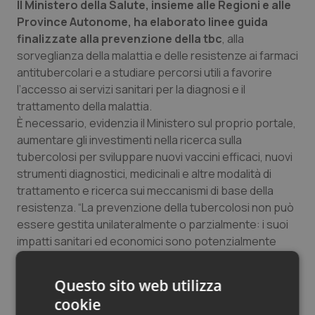
Il Ministero della Salute, insieme alle Regioni e alle
Salute orale & impianti
Province Autonome, ha elaborato linee guida
finalizzate alla prevenzione della tbc
, alla
Sangue & coagulazione
sorveglianza della malattia e delle resistenze ai farmaci
antitubercolari e a studiare percorsi utili a favorire
Tiroide
l’accesso ai servizi sanitari per la diagnosi e il
trattamento della malattia.
È necessario, evidenzia il Ministero sul proprio portale,
Tumore al seno
aumentare gli investimenti nella ricerca sulla
tubercolosi per sviluppare nuovi vaccini efficaci, nuovi
Tumore ovarico
strumenti diagnostici, medicinali e altre modalità di
trattamento e ricerca sui meccanismi di base della
Tumori del Polmone & Testa Collo
resistenza. “La prevenzione della tubercolosi non può
essere gestita unilateralmente o parzialmente: i suoi
Tumori gastrointestinali
impatti sanitari ed economici sono potenzialmente
devastanti e richiedono un approccio integrato
Ulcera & Reflusso
adottato e attuato da tutti. Lo scambio di buone
Questo sito web utilizza
pratiche tra gli Stati membri si è già dimostrato una
cookie
Vaccini
strategia efficace in termini di riduzione dei costi e di