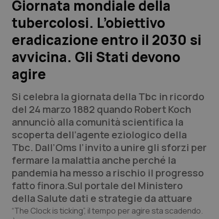
Giornata mondiale della
tubercolosi. L’obiettivo
Scienza e Farmaci
eradicazione entro il 2030 si
Studi e Analisi
avvicina. Gli Stati devono
agire
Lettere al direttore
Si celebra la giornata della Tbc in ricordo
Edizioni Regionali
del 24 marzo 1882 quando Robert Koch
annunciò alla comunità scientifica la
QS Pro
scoperta dell’agente eziologico della
Tbc. Dall’Oms l’invito a unire gli sforzi per
Professionisti Sanitari.AI
fermare la malattia anche perché la
pandemia ha messo a rischio il progresso
Abruzzo
QS Pro Gold
fatto finora.Sul portale del Ministero
della Salute dati e strategie da attuare
QS Club
Newsletter
Basilicata
Artrite & artrosi
“The Clock is ticking”, il tempo per agire sta scadendo.