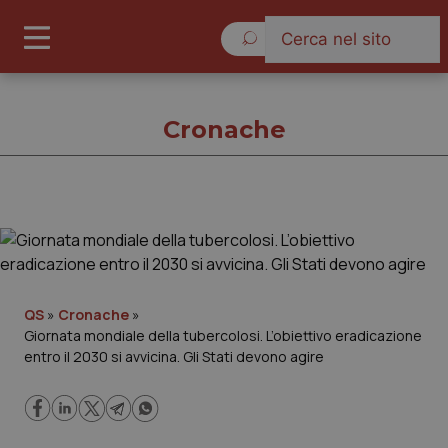
Giovedì 6 Agosto 2026
Cronache
Cronache
Cronache
QS
»
Cronache
»
Giornata mondiale della tubercolosi. L’obiettivo eradicazione
Governo e Parlamento
entro il 2030 si avvicina. Gli Stati devono agire
Regioni e Asl
Lavoro e Professioni