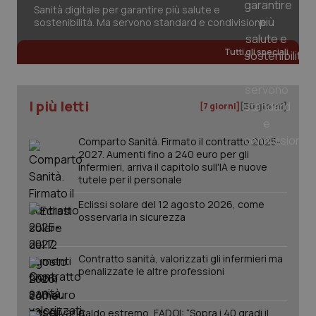
Sanità digitale per garantire più salute e
sostenibilità. Ma servono standard e condivisione
Tutti gli speciali
I più letti
[7 giorni]
[30 giorni]
PHPSESSID
Sessio
PHP.net
www.quotidianosanita.it
Comparto Sanità. Firmato il contratto 2025-
2027. Aumenti fino a 240 euro per gli
infermieri, arriva il capitolo sull'IA e nuove
tutele per il personale
Eclissi solare del 12 agosto 2026, come
osservarla in sicurezza
Contratto sanità, valorizzati gli infermieri ma
penalizzate le altre professioni
Caldo estremo, FADOI: “Sopra i 40 gradi il