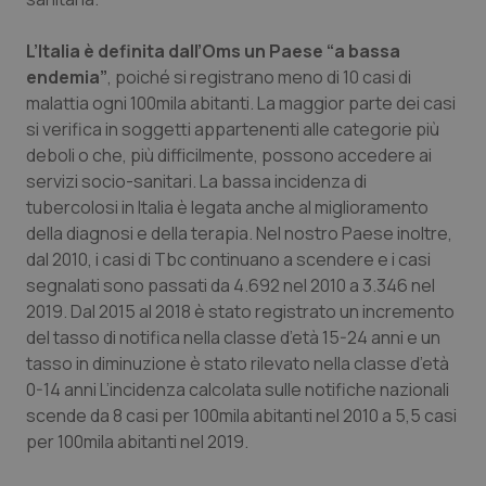
Valle D’Aosta
Oncodermatologia
L’Italia è definita dall’Oms un Paese “a bassa
Veneto
Oncoematologia
endemia”
, poiché si registrano meno di 10 casi di
malattia ogni 100mila abitanti. La maggior parte dei casi
Oncologia & Nutrizione
si verifica in soggetti appartenenti alle categorie più
deboli o che, più difficilmente, possono accedere ai
Psoriasi & pelle
servizi socio-sanitari. La bassa incidenza di
tubercolosi in Italia è legata anche al miglioramento
Quotidiano Cardiologia
della diagnosi e della terapia. Nel nostro Paese inoltre,
dal 2010, i casi di Tbc continuano a scendere e i casi
Quotidiano Chirurgia
segnalati sono passati da 4.692 nel 2010 a 3.346 nel
2019. Dal 2015 al 2018 è stato registrato un incremento
del tasso di notifica nella classe d’età 15-24 anni e un
Quotidiano Oncologia
tasso in diminuzione è stato rilevato nella classe d’età
0-14 anni L’incidenza calcolata sulle notifiche nazionali
Quotidiano Pediatria
scende da 8 casi per 100mila abitanti nel 2010 a 5,5 casi
per 100mila abitanti nel 2019.
Rene & patologie urogenitali