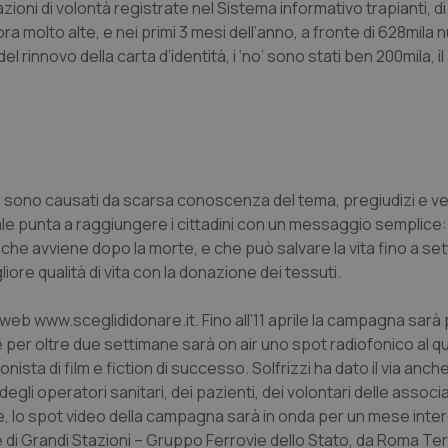
oni di volontà registrate nel Sistema informativo trapianti, di c
cora molto alte, e nei primi 3 mesi dell’anno, a fronte di 628mila
 rinnovo della carta d’identità, i ‘no’ sono stati ben 200mila, il
sso sono causati da scarsa conoscenza del tema, pregiudizi e v
 punta a raggiungere i cittadini con un messaggio semplice: 
 che avviene dopo la morte, e che può salvare la vita fino a s
iore qualità di vita con la donazione dei tessuti.
o web www.sceglididonare.it. Fino all’11 aprile la campagna sa
tre per oltre due settimane sarà on air uno spot radiofonico al q
sta di film e fiction di successo. Solfrizzi ha dato il via anche
li operatori sanitari, dei pazienti, dei volontari delle associa
tre, lo spot video della campagna sarà in onda per un mese inter
liane di Grandi Stazioni – Gruppo Ferrovie dello Stato, da Roma Te