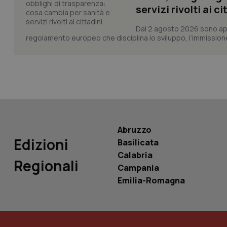
servizi rivolti ai ci
Dal 2 agosto 2026 sono applic
regolamento europeo che disciplina lo sviluppo, l’immissione s
PHPSESSID
_ga_KM60CM4NPH
Abruzzo
Edizioni
Basilicata
Calabria
Nome
Regionali
Nome
Campania
VISITOR_INFO1_LIV
Emilia-Romagna
_ga_0VMQEQKQ1N
__Secure-YNID