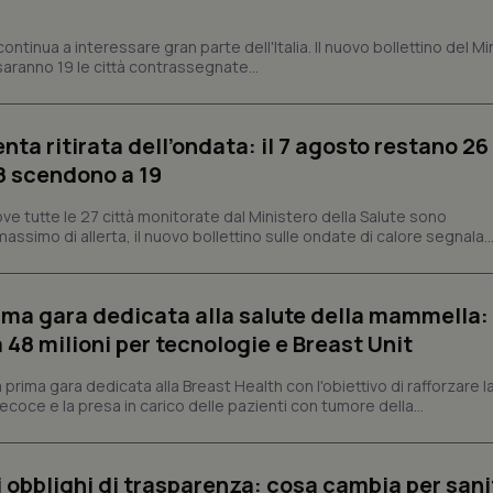
tribuiscono a rendere fruibile il sito web abilitandone funzionalità di base quali la nav
ontinua a interessare gran parte dell'Italia. Il nuovo bollettino del Mi
protette del sito. Il sito web non è in grado di funzionare correttamente senza questi coo
aranno 19 le città contrassegnate...
Fornitore
/
Dominio
Scadenza
Descrizione
METADATA
5 mesi 4
Questo cookie viene utilizzato p
YouTube
settimane
scelte di consenso e privacy dell'
.youtube.com
enta ritirata dell’ondata: il 7 agosto restano 26
interazione con il sito. Registra i
del visitatore riguardo a varie pol
’8 scendono a 19
impostazioni sulla privacy, garan
preferenze siano onorate nelle se
ve tutte le 27 città monitorate dal Ministero della Salute sono
nt
5 mesi 3
Questo cookie viene utilizzato da
CookieScript
assimo di allerta, il nuovo bollettino sulle ondate di calore segnala..
settimane
Script.com per ricordare le pref
www.quotidianosanita.it
sui cookie dei visitatori. È neces
dei cookie di Cookie-Script.com 
correttamente.
prima gara dedicata alla salute della mammella:
ish-
www.quotidianosanita.it
4
Questo cookie è impostato dall'a
settimane
abilitare il sistema di tracking a
48 milioni per tecnologie e Breast Unit
2 giorni
ish-
www.quotidianosanita.it
4
Questo cookie è impostato dall'a
prima gara dedicata alla Breast Health con l'obiettivo di rafforzare l
settimane
assegnare un identificatore generi
coce e la presa in carico delle pazienti con tumore della...
2 giorni
1 anno 1
Questo nome di cookie è associa
Google LLC
mese
Universal Analytics, che è un a
.quotidianosanita.it
significativo del servizio di ana
li obblighi di trasparenza: cosa cambia per sani
utilizzato da Google. Questo cook