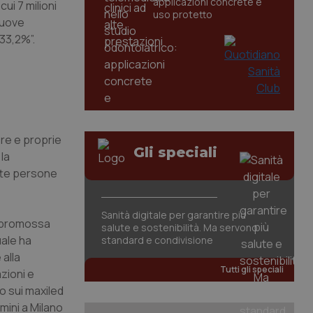
applicazioni concrete e
ui 7 milioni
uso protetto
 nuove
 33,2%”.
ere e proprie
Gli speciali
la
ette persone
Sanità digitale per garantire più
rà promossa
salute e sostenibilità. Ma servono
uale ha
standard e condivisione
 alla
Tutti gli speciali
zioni e
o sui maxiled
rmini a Milano