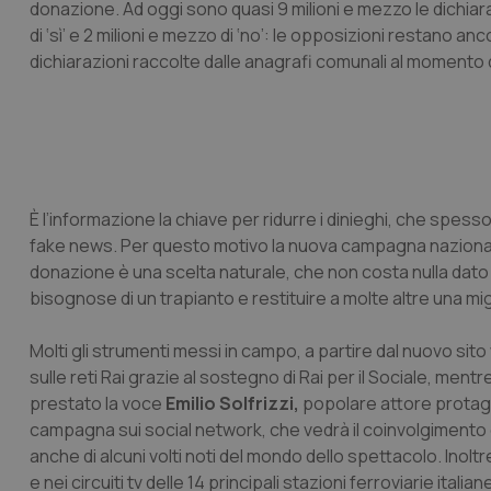
donazione. Ad oggi sono quasi 9 milioni e mezzo le dichiarazi
di ‘sì’ e 2 milioni e mezzo di ‘no’: le opposizioni restano an
dichiarazioni raccolte dalle anagrafi comunali al momento del
È l’informazione la chiave per ridurre i dinieghi, che spe
fake news. Per questo motivo la nuova campagna nazionale
donazione è una scelta naturale, che non costa nulla dato
bisognose di un trapianto e restituire a molte altre una migl
Molti gli strumenti messi in campo, a partire dal nuovo sit
sulle reti Rai grazie al sostegno di Rai per il Sociale, men
prestato la voce
Emilio Solfrizzi,
popolare attore protagoni
campagna sui social network, che vedrà il coinvolgimento deg
anche di alcuni volti noti del mondo dello spettacolo. Inol
e nei circuiti tv delle 14 principali stazioni ferroviarie ita