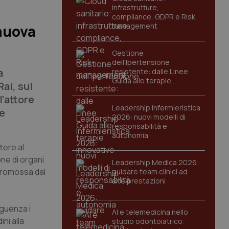
infrastrutture,
compliance, GDPR e Risk
management
 nuova
Gestione
dell'Ipertensione
a
resistente: dalle Linee
Guida alle terapie
Rai, sul
innovative
l'attore
Leadership Infermieristica
le
2026: nuovi modelli di
responsabilità e
autonomia
tere al
one di organi
Leadership Medica 2026:
 promossa dal
guidare team clinici ad
alte prestazioni
eguenza i
AI e telemedicina nello
ni alla
studio odontoiatrico: