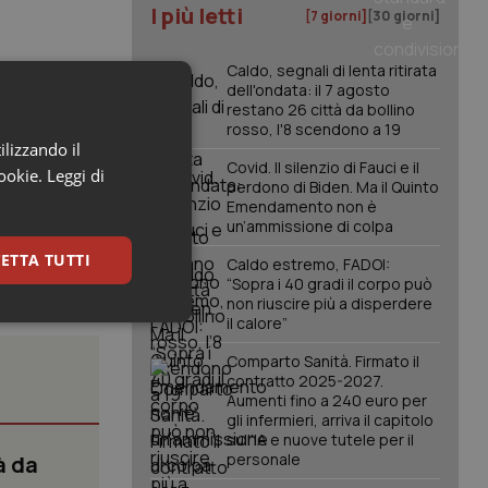
I più letti
[7 giorni]
[30 giorni]
Caldo, segnali di lenta ritirata
dell'ondata: il 7 agosto
restano 26 città da bollino
rosso, l'8 scendono a 19
ilizzando il
Covid. Il silenzio di Fauci e il
cookie.
Leggi di
perdono di Biden. Ma il Quinto
Emendamento non è
un’ammissione di colpa
ETTA TUTTI
Caldo estremo, FADOI:
“Sopra i 40 gradi il corpo può
non riuscire più a disperdere
il calore”
keting
Comparto Sanità. Firmato il
contratto 2025-2027.
Aumenti fino a 240 euro per
gli infermieri, arriva il capitolo
sull'IA e nuove tutele per il
personale
à da