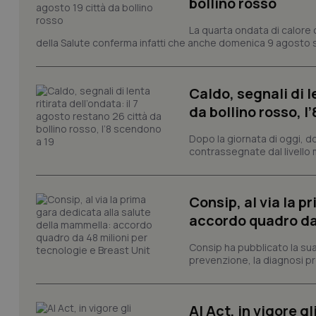
bollino rosso
I cookie necessari con
La quarta ondata di calore c
e l'accesso alle aree 
della Salute conferma infatti che anche domenica 9 agosto s
Nome
VISITOR_PRIVACY_
Caldo, segnali di l
da bollino rosso, l
Dopo la giornata di oggi, do
CookieScriptConse
contrassegnate dal livello m
Consip, al via la 
tracking-sites-ironf
tracking-enable
accordo quadro da 
tracking-sites-ironf
Consip ha pubblicato la sua 
session-id
prevenzione, la diagnosi pre
_ga
AI Act, in vigore g