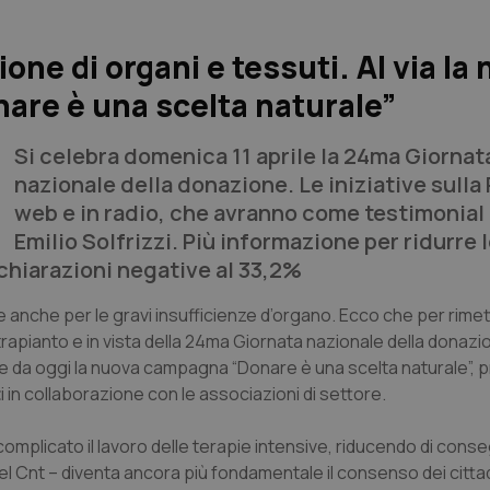
one di organi e tessuti. Al via la
are è una scelta naturale”
Si celebra domenica 11 aprile la 24ma Giornat
nazionale della donazione. Le iniziative sulla 
web e in radio, che avranno come testimonial 
Emilio Solfrizzi. Più informazione per ridurre 
ichiarazioni negative al 33,2%
le anche per le gravi insufficienze d’organo. Ecco che per rimet
trapianto e in vista della 24ma Giornata nazionale della donazi
rte da oggi la nuova campagna “Donare è una scelta naturale”,
t
i in collaborazione con le associazioni di settore.
omplicato il lavoro delle terapie intensive, riducendo di cons
del Cnt – diventa ancora più fondamentale il consenso dei cittadi