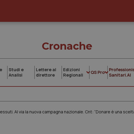
Cronache
e
Studi e
Lettere al
Edizioni
Professionis
QS Pro
Analisi
direttore
Regionali
Sanitari.AI
essuti. Al via la nuova campagna nazionale. Cnt: “Donare è una scelt