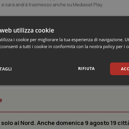
, e sarà andrà trasmesso anche su Mediaset Play.
web utilizza cookie
ilizza i cookie per migliorare la tua esperienza di navigazione. Ut
zzato da Fanpage insieme al Centro nazionale trapianti.
consenti a tutti i cookie in conformità con la nostra policy per i 
RIFIUTA
TAGLI
ACC
sari
Statistici
Mar
e
 solo al Nord. Anche domenica 9 agosto 19 citt
Necessari
Statistici
Marketing