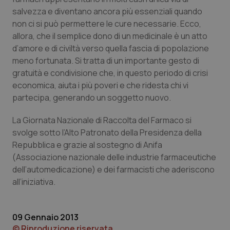
salvezza e diventano ancora più essenziali quando
Piemonte
HIV
non ci si può permettere le cure necessarie. Ecco,
allora, che il semplice dono di un medicinale è un atto
Provincia Autonoma di Bolzano
Infezioni & Febbre
d’amore e di civiltà verso quella fascia di popolazione
meno fortunata. Si tratta di un importante gesto di
Provincia Autonoma di Trento
Ipertensione & Scompenso
gratuità e condivisione che, in questo periodo di crisi
economica, aiuta i più poveri e che ridesta chi vi
partecipa, generando un soggetto nuovo.
Puglia
Malattie rare
La Giornata Nazionale di Raccolta del Farmaco si
Sardegna
Malattia di Crohn & Rettocolite Ulcerosa
svolge sotto l’Alto Patronato della Presidenza della
Repubblica e grazie al sostegno di Anifa
Sicilia
Neuroscienze & patologie neurodegenerative
(Associazione nazionale delle industrie farmaceutiche
dell’automedicazione) e dei farmacisti che aderiscono
Toscana
Obesità
all’iniziativa.
Umbria
Oftalmologia
09 Gennaio 2013
© Riproduzione riservata