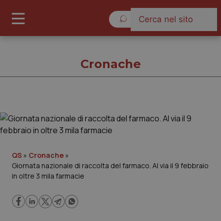
Sabato 8 Agosto 2026
Cronache
Cronache
Cronache
QS
»
Cronache
»
Giornata nazionale di raccolta del farmaco. Al via il 9 febbraio
Governo e Parlamento
in oltre 3 mila farmacie
Regioni e Asl
Lavoro e Professioni