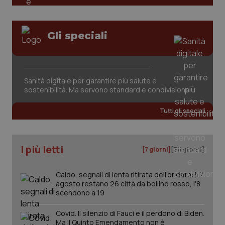
Gli speciali
Sanità digitale per garantire più salute e
tracking-sites-ironfish-
www.quotidianosanita.it
4
sostenibilità. Ma servono standard e condivisione
tracking-enable
settim
2 gior
Tutti gli speciali
tracking-sites-ironfish-
www.quotidianosanita.it
4
I più letti
session-id
settim
[7 giorni]
[30 giorni]
2 gior
Caldo, segnali di lenta ritirata dell'ondata: il 7
agosto restano 26 città da bollino rosso, l'8
scendono a 19
_ga
1 anno
Google LLC
mes
.quotidianosanita.it
Covid. Il silenzio di Fauci e il perdono di Biden.
Ma il Quinto Emendamento non è