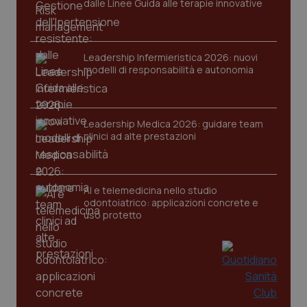
dalle Linee Guida alle terapie innovative
Nome
Fornitore
/
Dominio
Scaden
VISITOR_PRIVACY_METADATA
5 mesi
YouTube
settim
.youtube.com
Leadership Infermieristica 2026: nuovi
modelli di responsabilità e autonomia
Leadership Medica 2026: guidare team
clinici ad alte prestazioni
AI e telemedicina nello studio
odontoiatrico: applicazioni concrete e
uso protetto
CookieScriptConsent
5 mesi
CookieScript
settim
www.quotidianosanita.it