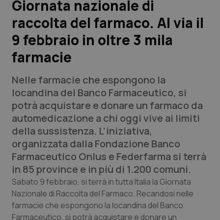
Giornata nazionale di
raccolta del farmaco. Al via il
Scienza e Farmaci
9 febbraio in oltre 3 mila
Studi e Analisi
farmacie
Lettere al direttore
Nelle farmacie che espongono la
locandina del Banco Farmaceutico, si
Edizioni Regionali
potrà acquistare e donare un farmaco da
automedicazione a chi oggi vive ai limiti
QS Pro
della sussistenza. L'iniziativa,
organizzata dalla Fondazione Banco
Professionisti Sanitari.AI
Farmaceutico Onlus e Federfarma si terrà
in 85 province e in più di 1.200 comuni.
Abruzzo
QS Pro Gold
Sabato 9 febbraio, si terrà in tutta Italia la Giornata
Nazionale di Raccolta del Farmaco. Recandosi nelle
QS Club
Newsletter
Basilicata
Artrite & artrosi
farmacie che espongono la locandina del Banco
Farmaceutico, si potrà acquistare e donare un