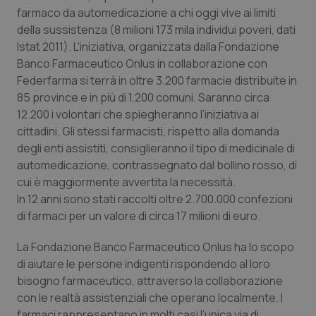
Calabria
Asma & BPCO
farmaco da automedicazione a chi oggi vive ai limiti
della sussistenza (8 milioni 173 mila individui poveri, dati
Istat 2011). L'iniziativa, organizzata dalla Fondazione
Campania
Car-T
Banco Farmaceutico Onlus in collaborazione con
Federfarma si terrà in oltre 3.200 farmacie distribuite in
Emilia-Romagna
Colesterolo & coronaropatie
85 province e in più di 1.200 comuni. Saranno circa
12.200 i volontari che spiegheranno l’iniziativa ai
Friuli Venezia Giulia
Dermatite Atopica
cittadini. Gli stessi farmacisti, rispetto alla domanda
degli enti assistiti, consiglieranno il tipo di medicinale di
Lazio
Diabete & glucometri
automedicazione, contrassegnato dal bollino rosso, di
cui è maggiormente avvertita la necessità.
Liguria
Disturbi dell’umore
In 12 anni sono stati raccolti oltre 2.700.000 confezioni
di farmaci per un valore di circa 17 milioni di euro.
Lombardia
Dolore
La Fondazione Banco Farmaceutico Onlus ha lo scopo
di aiutare le persone indigenti rispondendo al loro
Marche
Donna & Salute
bisogno farmaceutico, attraverso la collaborazione
con le realtà assistenziali che operano localmente. I
Molise
Epatiti
farmaci rappresentano in molti casi l’unica via di