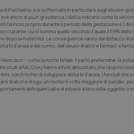
a di Psichiatria, si è soffermato in particolare sugli abusi in gr
o è ancor di più in gravidanza. I dati la indicano come la secon
Necessari
Statistici
Marketing
enti ha inizio proprio durante il periodo della gestazione e 1 do
tribuiscono a rendere fruibile il sito web abilitandone funzionalità di base quali la nav
 preoccupante, cui si somma quello secondo il quale il 69% delle
protette del sito. Il sito web non è in grado di funzionare correttamente senza questi coo
che dopo la maternità. Le conseguenze vanno dal distacco di 
Fornitore
/
Dominio
Scadenza
Descrizione
isturbi d’ansia e del sonno, dall’abuso di alcol e farmaci a tenta
METADATA
5 mesi 4
Questo cookie viene utilizzato p
YouTube
settimane
scelte di consenso e privacy dell'
.youtube.com
Mencacci – come la morte fetale, il parto pretermine, la poliab
interazione con il sito. Registra i
del visitatore riguardo a varie pol
studi di Mc Crory hanno infatti dimostrato che l'esposizione
impostazioni sulla privacy, garan
preferenze siano onorate nelle se
, con il rischio di sviluppare disturbi d'ansia. I fanciulli che 
sare di alcol e droga, un rischio 6 volte maggiore di suicidio, più
nt
5 mesi 3
Questo cookie viene utilizzato da
CookieScript
settimane
Script.com per ricordare le pref
www.quotidianosanita.it
comportamenti delinquenziali e di essere a loro volta oggetto o 
sui cookie dei visitatori. È neces
dei cookie di Cookie-Script.com 
correttamente.
ish-
www.quotidianosanita.it
4
Questo cookie è impostato dall'a
settimane
abilitare il sistema di tracking a
2 giorni
ish-
www.quotidianosanita.it
4
Questo cookie è impostato dall'a
settimane
assegnare un identificatore generi
2 giorni