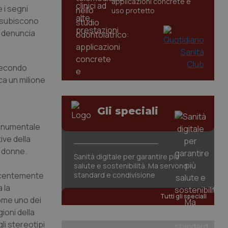
applicazioni concrete e
 i segni
uso protetto
e subiscono
% denuncia
 secondo
rca un milione
Gli speciali
 monumentale
ive della
e donne.
Sanità digitale per garantire più
salute e sostenibilità. Ma servono
 recentemente
standard e condivisione
 la
Tutti gli speciali
come uno dei
ioni della
li stereotipi