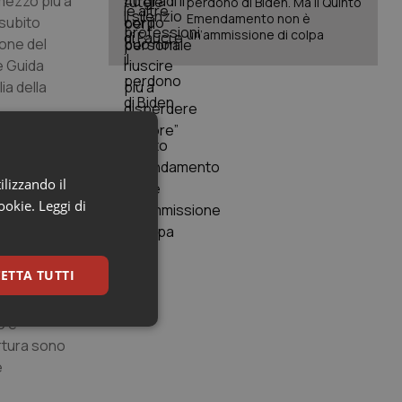
 mezzo più a
perdono di Biden. Ma il Quinto
Emendamento non è
 subito
un’ammissione di colpa
ione del
e Guida
ia della
ermata
i reagire –
ilizzando il
a da un
cookie.
Leggi di
rceri, non
i realizzata
sono attivati
ETTA TUTTI
 sanitaria,
ento
o e
keting
ertura sono
e