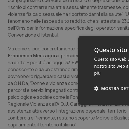
compagni siano due volte più a rischio di depressione, quas
rischio di contrarre malattie sessualmente trasmesse, come
violenza fisica o sessuale ha riportato danni alla salute”.
fenomeno nelle fasce ad alto reddito, che si attesta al 23.
dell’Oms per la formazione specifica degli operatori sanitari
Convenzione di Istanbul.
Ma come si può concretamente intervenire a sostegno de
Questo sito 
Francesca Merzagora
, presidente O.N.Da: “I dati dimo
Questo sito web ut
ha detto – perché ad oggi il 33.9% delle donne vittime di vi
nostro sito web ac
conoscente o da un estraneo rimane in silenzio. Per quest
più
dovrebbero riguardare casi di violenza su donne e bambini”
da O.N.Da, ‘Donne e violenza domestica: diamo voce al silenzi
MOSTRA DET
percorsi e servizi impegnati contro la violenza sulle donne
psicologica e sociale come la Fondazione IRCCS Ca’ Granda
Regionale Violenza dell'A.O.U. Careggi di Firenze. In altre 
Neces
assistenza attraverso l'integrazione ospedale-territorio, 
Lombardia e Piemonte, restano scoperte Molise e Basilica
capillarmente il territorio italiano”.