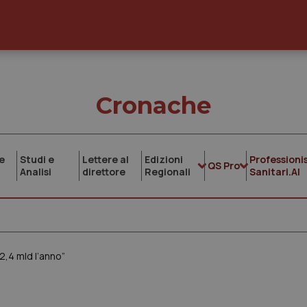
Cronache
e
Studi e
Lettere al
Edizioni
Professionis
QS Pro
Analisi
direttore
Regionali
Sanitari.AI
 2,4 mld l’anno”