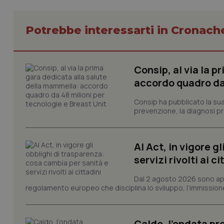
_ga
Potrebbe interessarti in Cronach
Consip, al via la 
accordo quadro da 
PHPSESSID
Consip ha pubblicato la sua 
prevenzione, la diagnosi pre
AI Act, in vigore g
_ga_KM60CM4NPH
servizi rivolti ai ci
Dal 2 agosto 2026 sono applic
regolamento europeo che disciplina lo sviluppo, l’immissione s
Nome
Nome
VISITOR_INFO1_LIV
_ga_0VMQEQKQ1N
Caldo, l’ondata pro