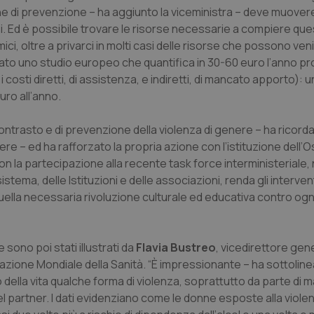
one di prevenzione – ha aggiunto la viceministra – deve muover
si. Ed è possibile trovare le risorse necessarie a compiere que
i, oltre a privarci in molti casi delle risorse che possono veni
tato uno studio europeo che quantifica in 30-60 euro l’anno pro
sti diretti, di assistenza, e indiretti, di mancato apporto): u
uro all’anno.
i contrasto e di prevenzione della violenza di genere – ha ricord
nere – ed ha rafforzato la propria azione con l’istituzione dell’
on la partecipazione alla recente task force interministeriale, 
tema, delle Istituzioni e delle associazioni, renda gli intervent
 quella necessaria rivoluzione culturale ed educativa contro ogn
 sono poi stati illustrati da
Flavia Bustreo
, vicedirettore gen
zazione Mondiale della Sanità. “È impressionante – ha sottolin
 della vita qualche forma di violenza, soprattutto da parte di ma
l partner. I dati evidenziano come le donne esposte alla viole