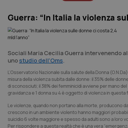
Guerra: “In Italia la violenza s
Sociali Maria Cecilia Guerra intervenendo 
uno
studio dell’Oms
.
L’Osservatorio Nazionale sulla salute della Donna (O.N.Da
misura della violenza subita dalle donne: il 35% delle donn
di sconosciuti; il 38% dei femminicidi avviene per mano del
gravidanza e 1 donna su 4 è oggetto di violenza in questa f
Le violenze, quando non portano alla morte, producono danni
crescono in un ambiente violento hanno maggiori probabilit
suicidio 6 volte maggiore e spesso da adulti sono a loro v
Per rispondere a questa realtà che è una vera “emergenza