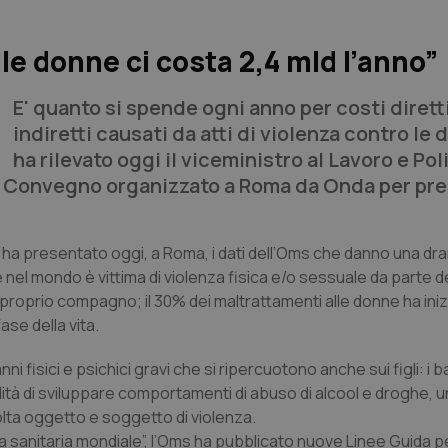
ulle donne ci costa 2,4 mld l’anno”
E' quanto si spende ogni anno per costi dirett
indiretti causati da atti di violenza contro le 
ha rilevato oggi il viceministro al Lavoro e Pol
al Convegno organizzato a Roma da Onda per pr
) ha presentato oggi, a Roma, i dati dell’Oms che danno una d
e nel mondo è vittima di violenza fisica e/o sessuale da parte d
 proprio compagno; il 30% dei maltrattamenti alle donne ha inizi
ase della vita.
 fisici e psichici gravi che si ripercuotono anche sui figli: i 
à di sviluppare comportamenti di abuso di alcool e droghe, un
olta oggetto e soggetto di violenza.
 sanitaria mondiale”, l’Oms ha pubblicato nuove Linee Guida p