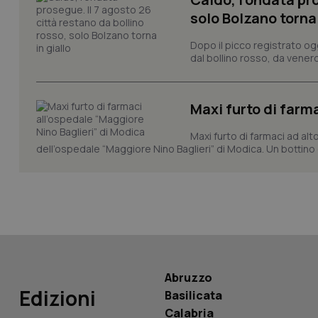
solo Bolzano torna 
__Secure-YNID
Dopo il picco registrato og
dal bollino rosso, da venerd
YSC
Maxi furto di farm
__Secure-
ROLLOUT_TOKEN
Maxi furto di farmaci ad alt
dell’ospedale “Maggiore Nino Baglieri” di Modica. Un bottin
tracking-sites-
ironfish-tracking-
named-enable
Abruzzo
Edizioni
Basilicata
Calabria