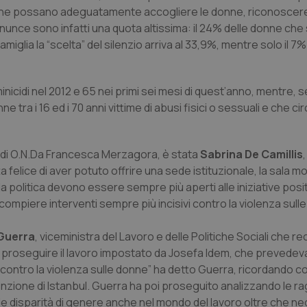
a che possano adeguatamente accogliere le donne, riconoscere
enunce sono infatti una quota altissima: il 24% delle donne ch
iglia la “scelta” del silenzio arriva al 33,9%, mentre solo il 7
nicidi nel 2012 e 65 nei primi sei mesi di quest’anno, mentre,
e tra i 16 ed i 70 anni vittime di abusi fisici o sessuali e che ci
te di O.N.Da Francesca Merzagora, è stata
Sabrina De Camillis
,
ta felice di aver potuto offrire una sede istituzionale, la sala
lla politica devono essere sempre più aperti alle iniziative posit
i compiere interventi sempre più incisivi contro la violenza sull
 Guerra
, viceministra del Lavoro e delle Politiche Sociali che
o proseguire il lavoro impostato da Josefa Idem, che prevedeva
ri contro la violenza sulle donne” ha detto Guerra, ricordando 
venzione di Istanbul. Guerra ha poi proseguito analizzando le rag
le disparità di genere anche nel mondo del lavoro oltre che neg