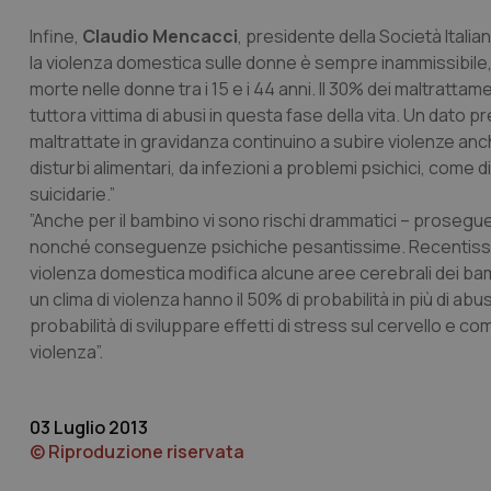
Infine,
Claudio Mencacci
, presidente della Società Italian
la violenza domestica sulle donne è sempre inammissibile, l
morte nelle donne tra i 15 e i 44 anni. Il 30% dei maltrattam
I cookie necessari con
tuttora vittima di abusi in questa fase della vita. Un dato
e l'accesso alle aree 
maltrattate in gravidanza continuino a subire violenze an
Nome
disturbi alimentari, da infezioni a problemi psichici, come d
VISITOR_PRIVACY_
suicidarie.”
”Anche per il bambino vi sono rischi drammatici – prosegue 
nonché conseguenze psichiche pesantissime. Recentissimi 
violenza domestica modifica alcune aree cerebrali dei bambini
un clima di violenza hanno il 50% di probabilità in più di abu
CookieScriptConse
probabilità di sviluppare effetti di stress sul cervello e 
violenza”.
tracking-sites-ironf
tracking-enable
03 Luglio 2013
© Riproduzione riservata
tracking-sites-ironf
session-id