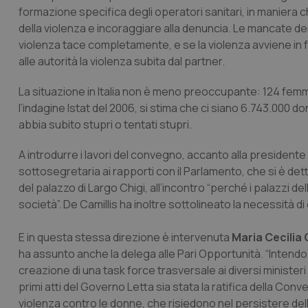
formazione specifica degli operatori sanitari, in manier
della violenza e incoraggiare alla denuncia. Le mancate d
violenza tace completamente, e se la violenza avviene in fam
alle autorità la violenza subita dal partner.
La situazione in Italia non è meno preoccupante: 124 femmi
l’indagine Istat del 2006, si stima che ci siano 6.743.000 donn
abbia subito stupri o tentati stupri.
A introdurre i lavori del convegno, accanto alla presiden
sottosegretaria ai rapporti con il Parlamento, che si è det
del palazzo di Largo Chigi, all’incontro “perché i palazzi de
società”. De Camillis ha inoltre sottolineato la necessità d
E in questa stessa direzione è intervenuta
Maria Cecilia
ha assunto anche la delega alle Pari Opportunità. “Intend
creazione di una task force trasversale ai diversi ministe
primi atti del Governo Letta sia stata la ratifica della Con
violenza contro le donne, che risiedono nel persistere del