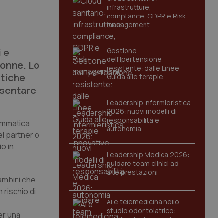
infrastrutture,
compliance, GDPR e Risk
management
i e
Gestione
dell'Ipertensione
donne. Lo
resistente: dalle Linee
itiche
Guida alle terapie
innovative
esentare
Leadership Infermieristica
2026: nuovi modelli di
responsabilità e
rammatica
autonomia
el partner o
o in
Leadership Medica 2026:
guidare team clinici ad
alte prestazioni
bambini che
 rischio di
AI e telemedicina nello
studio odontoiatrico:
er una