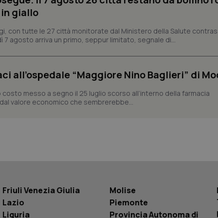
utilizzando la nuova o la vecchia versione d
Youtube.
in giallo
.youtube.com
5 mesi 4
Questo cookie è impostato da Youtube per
settimane
delle preferenze dell'utente per i video d
gi, con tutte le 27 città monitorate dal Ministero della Salute contr
nei siti; può anche determinare se il visita
ì 7 agosto arriva un primo, seppur limitato, segnale di...
utilizzando la nuova o la vecchia versione d
Youtube.
Sessione
Questo cookie è impostato da YouTube per
Google LLC
delle visualizzazioni dei video incorporati.
.youtube.com
aci all’ospedale “Maggiore Nino Baglieri” di Mo
.youtube.com
5 mesi 4
Questo cookie è impostato da YouTube pe
settimane
dell'autenticazione e della personalizzazi
o costo messo a segno il 25 luglio scorso all’interno della farmacia
utente
o dal valore economico che sembrerebbe...
www.quotidianosanita.it
4
Questo cookie è impostato dall'applicazion
settimane
sistema di tracking solo in caso di utenti 
2 giorni
provider WelfareLink.
Friuli Venezia Giulia
Molise
Lazio
Piemonte
Liguria
Provincia Autonoma di