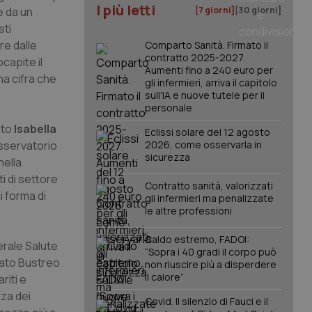
I più letti
e da un
[7 giorni]
[30 giorni]
sti
re dalle
Comparto Sanità. Firmato il
contratto 2025-2027.
capite il
Aumenti fino a 240 euro per
na cifra che
gli infermieri, arriva il capitolo
sull'IA e nuove tutele per il
personale
ato
Isabella
Eclissi solare del 12 agosto
Osservatorio
2026, come osservarla in
sicurezza
nella
i di settore
Contratto sanità, valorizzati
i forma di
gli infermieri ma penalizzate
le altre professioni
Caldo estremo, FADOI:
erale Salute
“Sopra i 40 gradi il corpo può
eato Bustreo
non riuscire più a disperdere
il calore”
riti e
nza dei
Covid. Il silenzio di Fauci e il