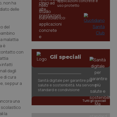
applicazioni concrete e
o, non ha
uso protetto
diato delle
co del
 bambino
na malattia
a è
 contatto con
Gli speciali
attia
infatti
nali dagli
e di cura
Sanità digitale per garantire più
sce, seppur a
salute e sostenibilità. Ma servono
standard e condivisione
 ancora una
Tutti gli speciali
o scolastico
li la