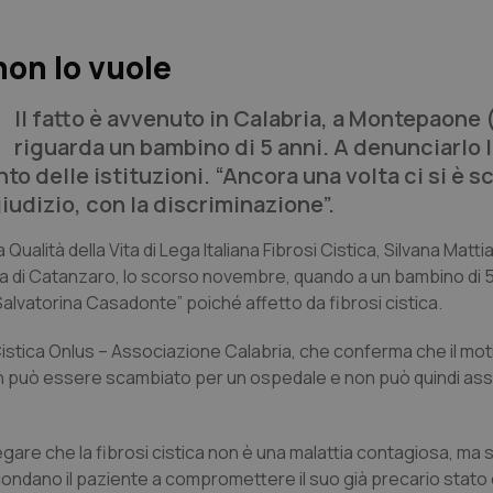
 non lo vuole
Il fatto è avvenuto in Calabria, a Montepaone 
riguarda un bambino di 5 anni. A denunciarlo 
nto delle istituzioni. “Ancora una volta ci si è s
iudizio, con la discriminazione”.
a Qualità della Vita di Lega Italiana Fibrosi Cistica, Silvana Matt
a di Catanzaro, lo scorso novembre, quando a un bambino di 5
 Salvatorina Casadonte” poiché affetto da fibrosi cistica.
i Cistica Onlus – Associazione Calabria, che conferma che il mo
 “non può essere scambiato per un ospedale e non può quindi as
piegare che la fibrosi cistica non è una malattia contagiosa, ma
condano il paziente a compromettere il suo già precario stato d