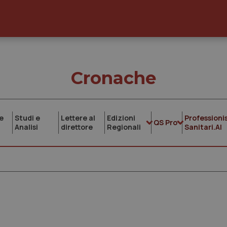
Cronache
e
Studi e
Lettere al
Edizioni
Professionis
QS Pro
Analisi
direttore
Regionali
Sanitari.AI