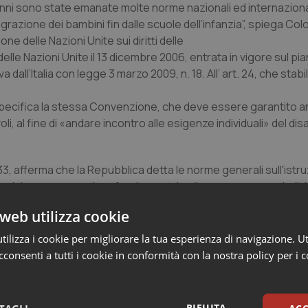
 anni sono state emanate molte norme nazionali ed internaziona
integrazione dei bambini fin dalle scuole dell’infanzia”, spiega Co
ne delle Nazioni Unite sui diritti delle
lle Nazioni Unite il 13 dicembre 2006, entrata in vigore sul pi
 dall’Italia con legge 3 marzo 2009, n. 18. All’ art. 24, che stabi
to, specifica la stessa Convenzione, che deve essere garantito 
al fine di «andare incontro alle esigenze individuali» del disab
 33, afferma che la Repubblica detta le norme generali sull'istr
ora, nel riconoscere valore fondamentale alla persona come indiv
tà, assumendo nel caso concreto rilievo l’art. 38, commi terzo e q
web utilizza cookie
il correlativo obbligo allo Stato”. C’è poi la legge 5 febbraio 19
iritti delle persone handicappate), fissa i principi della piena
ilizza i cookie per migliorare la tua esperienza di navigazione. Ut
’inserimento ed il necessario sostegno per mezzo di docenti speci
consenti a tutti i cookie in conformità con la nostra policy per i 
“Inoltre – prosegue la responsabile della Qualità della Vita di Leg
o della Salute, di concerto con il Ministero della Pubblica Istruzio
ebbe attenersi per garantire l’integrazione scolastica di un b
RIFIUTA