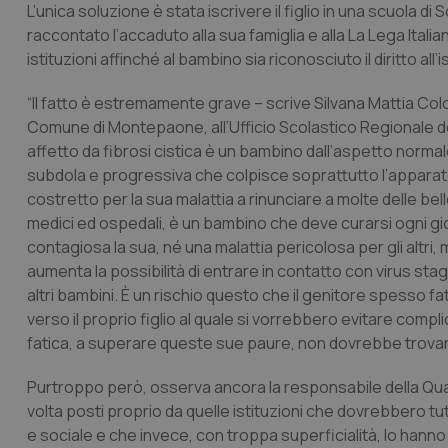
L’unica soluzione è stata iscrivere il figlio in una scuola d
raccontato l’accaduto alla sua famiglia e alla La Lega Italia
istituzioni affinché al bambino sia riconosciuto il diritto all
“Il fatto è estremamente grave – scrive Silvana Mattia Colomb
Comune di Montepaone, all’Ufficio Scolastico Regionale de
affetto da fibrosi cistica è un bambino dall’aspetto normale
subdola e progressiva che colpisce soprattutto l’apparato 
costretto per la sua malattia a rinunciare a molte delle b
medici ed ospedali, è un bambino che deve curarsi ogni gio
contagiosa la sua, né una malattia pericolosa per gli altri
aumenta la possibilità di entrare in contatto con virus stagi
altri bambini. È un rischio questo che il genitore spesso fat
verso il proprio figlio al quale si vorrebbero evitare compli
fatica, a superare queste sue paure, non dovrebbe trovare 
Purtroppo però, osserva ancora la responsabile della Qualità
volta posti proprio da quelle istituzioni che dovrebbero tu
e sociale e che invece, con troppa superficialità, lo hanno d