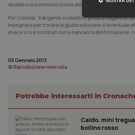
MOSTRA DET
disabile e la somministrazione dei farmaci a scuola, problem
Per Colombi, “il dirigente scolastico, prima di negare un 
Neces
impegnarsi per trovare la giusta soluzione o l’eventuale alt
invece ci si è scontrati con la mancanza di informazione, co
03 Gennaio 2013
© Riproduzione riservata
I cookie necessari con
e l'accesso alle aree 
Nome
Potrebbe interessarti in Cronach
VISITOR_PRIVACY_
Caldo, mini tregua
CookieScriptConse
bollino rosso