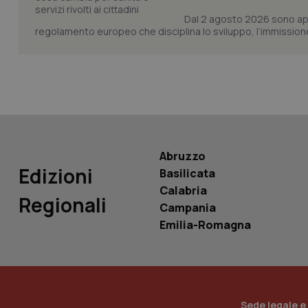
Dal 2 agosto 2026 sono applic
regolamento europeo che disciplina lo sviluppo, l’immissione s
Nome
Nome
VISITOR_INFO1_LIV
_ga_0VMQEQKQ1N
__Secure-YNID
Abruzzo
Edizioni
Basilicata
YSC
Calabria
Regionali
Campania
__Secure-
Emilia-Romagna
ROLLOUT_TOKEN
tracking-sites-
ironfish-tracking-
named-enable
Sede legale e