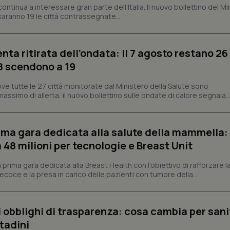
dei cookie di Cookie-Script.com 
ontinua a interessare gran parte dell'Italia. Il nuovo bollettino del Mi
correttamente.
aranno 19 le città contrassegnate...
ish-
www.quotidianosanita.it
4
Questo cookie è impostato dall'a
settimane
abilitare il sistema di tracking a
2 giorni
enta ritirata dell’ondata: il 7 agosto restano 26
ish-
www.quotidianosanita.it
4
Questo cookie è impostato dall'a
settimane
assegnare un identificatore generi
’8 scendono a 19
2 giorni
1 anno 1
Questo nome di cookie è associa
Google LLC
ve tutte le 27 città monitorate dal Ministero della Salute sono
mese
Universal Analytics, che è un a
.quotidianosanita.it
assimo di allerta, il nuovo bollettino sulle ondate di calore segnala..
significativo del servizio di ana
utilizzato da Google. Questo cook
per distinguere utenti unici as
generato in modo casuale come i
cliente. È incluso in ogni richiest
prima gara dedicata alla salute della mammella:
sito e utilizzato per calcolare i dat
sessioni e campagne per i rapporti 
48 milioni per tecnologie e Breast Unit
Sessione
Cookie generato da applicazioni 
PHP.net
linguaggio PHP. Si tratta di un id
www.quotidianosanita.it
prima gara dedicata alla Breast Health con l'obiettivo di rafforzare l
generico utilizzato per mantenere 
coce e la presa in carico delle pazienti con tumore della...
sessione utente. Normalmente 
generato in modo casuale, il mod
utilizzato può essere specifico pe
buon esempio è mantenere uno s
un utente tra le pagine.
li obblighi di trasparenza: cosa cambia per sani
.quotidianosanita.it
1 anno 1
Questo cookie viene utilizzato d
ttadini
mese
per mantenere lo stato della ses