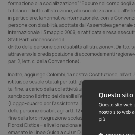
formazione e la socializzazione”. “Eppure nel corso degli
tutelano il diritto all’istruzione, alla socializzazione e all’
in particolare, la normativa internazionale, con la Convenzio
persone con disabilità, adottata dall’Assemblea generale de
internazionale il 3 maggio 2008, e ratificata e resa esecutiva
Stati Parti «riconoscono il
diritto delle persone con disabilità all’istruzione». Dirit
attraverso la predisposizione di accomodamenti ragionevoli, 
par. 2, lett. c, della Convenzione).
Inoltre, aggiunge Colombi, “la nostra Costituzione, all'art.
istituisce scuole statali per tutti gli ordini e gradi e anc
tal fine, a carico della collettività un obbligo di solidarie
Questo sito 
sanciscono il diritto dei disabili all’educazione assegnando 
(Legge-quadro per l’assistenza, l’integrazione sociale e i d
Questo sito web ut
delle persone disabili; agli artt. 12 e 13 garantisce loro l
nostro sito web ac
fine della loro integrazione scolastica, fin dall’asilo nido. 
più
Fibrosi Cistica – a livello nazionale già dal 2005 il Minister
emanato le Linee Guida a cui un Dirigente Scolastico dovr