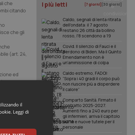
li che
I più letti
[7 giorni]
[30 giorni]
lombi citando
Caldo, segnali di lenta ritirata
ano
dell'ondata: il 7 agosto
restano 26 città da bollino
lisce che gli
rosso, l'8 scendono a 19
anche
Covid. Il silenzio di Fauci e il
perdono di Biden. Ma il Quinto
ile (art. 24,
Emendamento non è
un’ammissione di colpa
Caldo estremo, FADOI:
uzione ed
“Sopra i 40 gradi il corpo può
iduo, pone, a
non riuscire più a disperdere
uarto, che
il calore”
92, n. 104
Comparto Sanità. Firmato il
 integrazione
ilizzando il
contratto 2025-2027.
alizzati, al
Aumenti fino a 240 euro per
cookie.
Leggi di
gli infermieri, arriva il capitolo
a Italiana
sull'IA e nuove tutele per il
ne, ha
personale
ambino