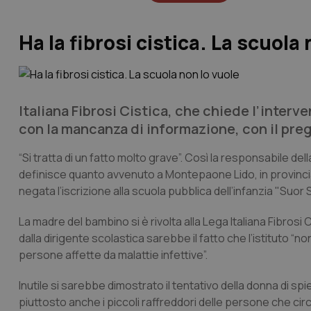
Ha la fibrosi cistica. La scuola
Italiana Fibrosi Cistica, che chiede l’interve
con la mancanza di informazione, con il preg
“Si tratta di un fatto molto grave”. Così la responsabile dell
definisce quanto avvenuto a Montepaone Lido, in provinci
negata l’iscrizione alla scuola pubblica dell’infanzia "Suor
La madre del bambino si è rivolta alla Lega Italiana Fibros
dalla dirigente scolastica sarebbe il fatto che l’istituto
persone affette da malattie infettive”.
Inutile si sarebbe dimostrato il tentativo della donna di s
piuttosto anche i piccoli raffreddori delle persone che cir