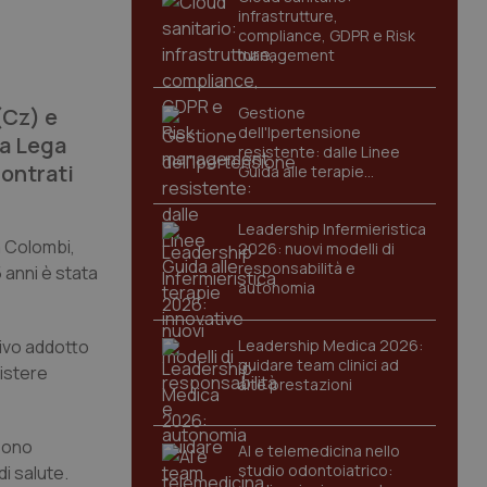
infrastrutture,
compliance, GDPR e Risk
management
(Cz) e
Gestione
dell'Ipertensione
la Lega
resistente: dalle Linee
contrati
Guida alle terapie
innovative
Leadership Infermieristica
ia Colombi,
2026: nuovi modelli di
responsabilità e
 anni è stata
autonomia
tivo addotto
Leadership Medica 2026:
guidare team clinici ad
sistere
alte prestazioni
 sono
AI e telemedicina nello
studio odontoiatrico:
i salute.