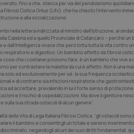
i Soverato, fino a che, stanca per via del pendolarismo quotidian
na Fibrosi Cistica Onlus (Lifc), che ha chiesto l’intervento imme
’istruzione e alla socializzazione.
i nella lettera indirizzata al ministro dell’Istruzione, al sinda
lla Calabria ed a quello Provinciale di Catanzaro – perché un
 e dall’intelligenza vivace che però lotta tutta la vita contro u
respiratorio e digestivo. Un bambino affetto da fibrosi cistic
elle cose che i coetanei possono fare, è un bambino che vive a
rno per contrastare la malattia da cui è affetto. Non è una mal
, ma solo ed esclusivamente per sé; la sua frequenza scolastica 
onali e di contrarre sia infezioni respiratorie che gastrointesti
ica ad accettare, prevalendo in lui il forte senso di protezione 
cazioni e il rischio di ospedalizzazioni. Ma dove il genitore rie
sulla sua strada ostacoli di alcun genere”.
 della Vita di Lega Italiana Fibrosi Cistica, “gli ostacoli sono
telare il bambino e consentirgli un totale e sereno inseriment
iscriminato, negandogli alcuni dei suoi diritti fondamentali, qua