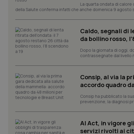
La quarta ondata di calore c
della Salute conferma infatti che anche domenica 9 agosto s
tracking-sites-ironf
tracking-enable
Caldo, segnali di l
tracking-sites-ironf
session-id
da bollino rosso, l
_ga
Dopo la giornata di oggi, do
contrassegnate dal livello m
Consip, al via la 
accordo quadro da 
PHPSESSID
Consip ha pubblicato la sua 
prevenzione, la diagnosi pre
AI Act, in vigore g
_ga_KM60CM4NPH
servizi rivolti ai ci