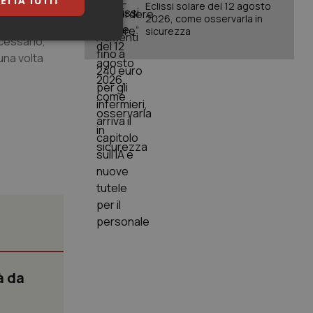
ETTA TUTTI
Eclissi solare del 12 agosto
2026, come osservarla in
sicurezza
ecessario,
keting
una volta
igazione sulle pagine
kie.
er memorizzare le
utente per la loro
 dati sul consenso
itiche e
tendo che le loro
ssioni future.
à da
l servizio Cookie-
erenze di consenso
sario che il banner