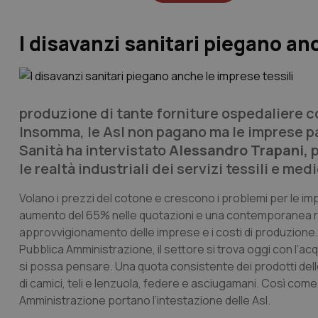
I disavanzi sanitari piegano an
produzione di tante forniture ospedaliere c
Insomma, le Asl non pagano ma le imprese 
Sanità
ha intervistato
Alessandro Trapani,
p
le realtà industriali dei servizi tessili e medic
Volano i prezzi del cotone e crescono i problemi per le imprese
aumento del 65% nelle quotazioni e una contemporanea riduz
approvvigionamento delle imprese e i costi di produzione.
Pubblica Amministrazione, il settore si trova oggi con l’acq
si possa pensare. Una quota consistente dei prodotti delle i
di camici, teli e lenzuola, federe e asciugamani. Così come
Amministrazione portano l’intestazione delle Asl.