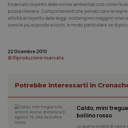
il mancato rispetto delle norme ambientali così come l’evasi
possa ritenere. Comportamenti che penalizzano le imprese
_ga_KM60CM4NPH
attività al rispetto delle leggi, sostengono maggiori one
sono le più esposte a rischi, in modo particolare se di pic
Nome
Nome
VISITOR_INFO1_LIV
22 Dicembre 2010
_ga_0VMQEQKQ1N
© Riproduzione riservata
__Secure-YNID
Potrebbe interessarti in Cronach
YSC
Caldo, mini tregua
__Secure-
ROLLOUT_TOKEN
bollino rosso
tracking-sites-
La quarta ondata di calore c