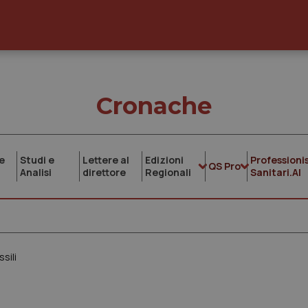
Cronache
e
Studi e
Lettere al
Edizioni
Professionis
QS Pro
Analisi
direttore
Regionali
Sanitari.AI
sili