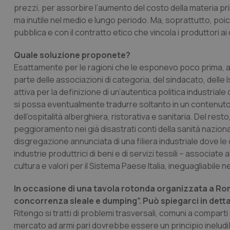
prezzi, per assorbire l’aumento del costo della materia pr
CookieScriptConse
ma inutile nel medio e lungo periodo. Ma, soprattutto, poi
pubblica e con il contratto etico che vincola i produttori a
Quale soluzione proponete?
tracking-sites-ironf
tracking-enable
Esattamente per le ragioni che le esponevo poco prima, a
parte delle associazioni di categoria, del sindacato, delle Is
tracking-sites-ironf
attiva per la definizione di un’autentica politica industrial
session-id
si possa eventualmente tradurre soltanto in un contenuto ria
dell’ospitalità alberghiera, ristorativa e sanitaria. Del re
_ga
peggioramento nei già disastrati conti della sanità naziona
disgregazione annunciata di una filiera industriale dove l
industrie produttrici di beni e di servizi tessili – associate
cultura e valori per il Sistema Paese Italia, ineguagliabile 
In occasione di una tavola rotonda organizzata a Ro
PHPSESSID
concorrenza sleale e dumping”. Può spiegarci in dettag
Ritengo si tratti di problemi trasversali, comuni a compar
mercato ad armi pari dovrebbe essere un principio ineludi