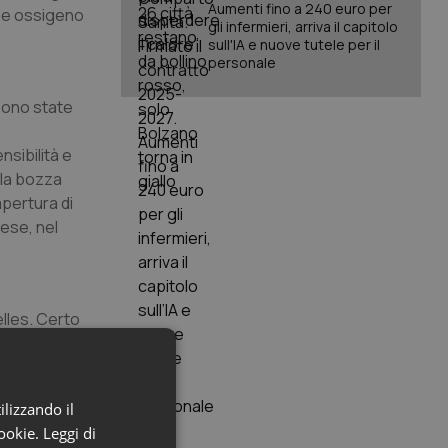
Aumenti fino a 240 euro per
bbe ossigeno
gli infermieri, arriva il capitolo
sull'IA e nuove tutele per il
personale
sono state
sibilità e
lla bozza
apertura di
rese, nel
elles. Certo
rebbero
e
casione
ilizzando il
i questo
cookie.
Leggi di
Dall’altro,