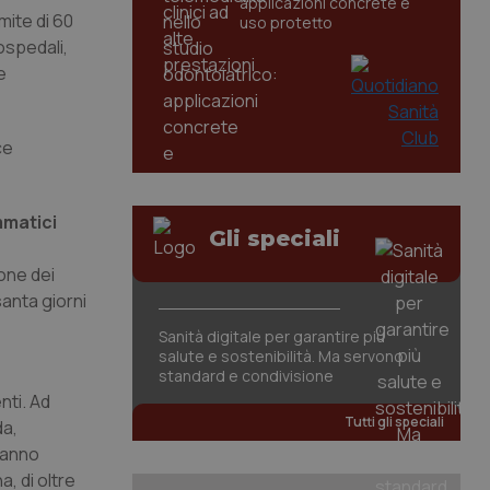
applicazioni concrete e
mite di 60
uso protetto
ospedali,
e
ce
mmatici
Gli speciali
ione dei
santa giorni
Sanità digitale per garantire più
salute e sostenibilità. Ma servono
standard e condivisione
nti. Ad
Tutti gli speciali
da,
stanno
a, di oltre