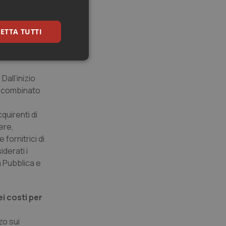
obbiamo
ostra
vita
ETTA TUTTI
keting
all’inizio
l combinato
quirenti di
ere,
fornitrici di
derati i
igazione sulle pagine
kie.
à Pubblica e
er memorizzare le
i costi per
utente per la loro
 dati sul consenso
itiche e
tendo che le loro
zo sui
ssioni future.