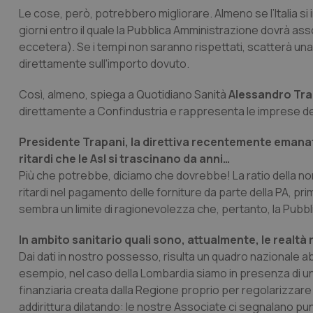
Le cose, però, potrebbero migliorare. Almeno se l’Italia si i
giorni entro il quale la Pubblica Amministrazione dovrà asso
eccetera). Se i tempi non saranno rispettati, scatterà una
direttamente sull'importo dovuto.
Così, almeno, spiega a
Quotidiano Sanità
Alessandro Tra
direttamente a Confindustria e rappresenta le imprese del si
Presidente Trapani, la direttiva recentemente emana
ritardi che le Asl si trascinano da anni…
Più che potrebbe, diciamo che dovrebbe! La ratio della norm
ritardi nel pagamento delle forniture da parte della PA, prim
sembra un limite di ragionevolezza che, pertanto, la Pubb
In ambito sanitario quali sono, attualmente, le realtà r
Dai dati in nostro possesso, risulta un quadro nazionale 
esempio, nel caso della Lombardia siamo in presenza di un 
finanziaria creata dalla Regione proprio per regolarizzare 
addirittura dilatando: le nostre Associate ci segnalano punte