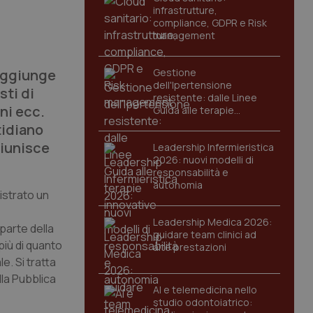
infrastrutture,
compliance, GDPR e Risk
management
 aggiunge
Gestione
dell'Ipertensione
sti di
resistente: dalle Linee
ni ecc.
Guida alle terapie
innovative
idiano
riunisce
Leadership Infermieristica
2026: nuovi modelli di
responsabilità e
autonomia
gistrato un
Leadership Medica 2026:
parte della
guidare team clinici ad
più di quanto
alte prestazioni
e. Si tratta
lla Pubblica
AI e telemedicina nello
studio odontoiatrico: