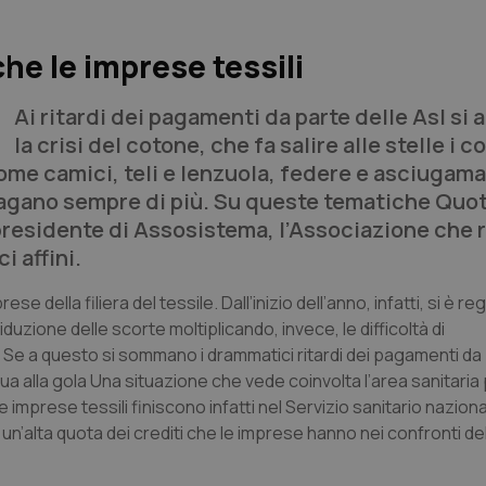
che le imprese tessili
Ai ritardi dei pagamenti da parte delle Asl si
la crisi del cotone, che fa salire alle stelle i co
ome camici, teli e lenzuola, federe e asciugama
pagano sempre di più. Su queste tematiche
Quot
residente di Assosistema, l’Associazione che 
i affini.
 della filiera del tessile. Dall’inizio dell’anno, infatti, si è re
ione delle scorte moltiplicando, invece, le difficoltà di
 Se a questo si sommano i drammatici ritardi dei pagamenti da 
ua alla gola Una situazione che vede coinvolta l’area sanitaria 
mprese tessili finiscono infatti nel Servizio sanitario nazional
 un’alta quota dei crediti che le imprese hanno nei confronti de