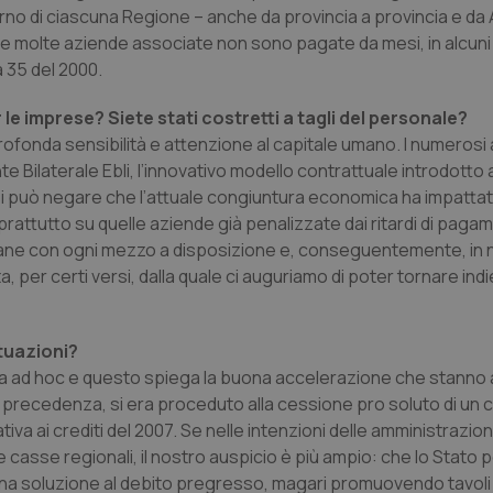
erno di ciascuna Regione – anche da provincia a provincia e da A
e molte aziende associate non sono pagate da mesi, in alcuni 
a 35 del 2000.
 le imprese? Siete stati costretti a tagli del personale?
 profonda sensibilità e attenzione al capitale umano. I numerosi
nte Bilaterale Ebli, l’innovativo modello contrattuale introdotto 
 si può negare che l’attuale congiuntura economica ha impattat
prattutto su quelle aziende già penalizzate dai ritardi di paga
 umane con ogni mezzo a disposizione e, conseguentemente, in
a, per certi versi, dalla quale ci auguriamo di poter tornare indi
tuazioni?
ia ad hoc e questo spiega la buona accelerazione che stanno 
 precedenza, si era proceduto alla cessione pro soluto di un c
ativa ai crediti del 2007. Se nelle intenzioni delle amministrazioni 
le casse regionali, il nostro auspicio è più ampio: che lo Stato
 una soluzione al debito pregresso, magari promuovendo tavoli 