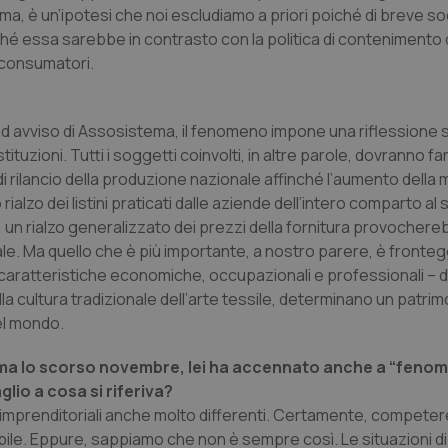
ima, è un’ipotesi che noi escludiamo a priori poiché di breve s
nt
5 mesi 3
Questo cookie viene utilizzato da
CookieScript
ché essa sarebbe in contrasto con la politica di contenimento
settimane
Script.com per ricordare le pref
www.quotidianosanita.it
sui cookie dei visitatori. È neces
i consumatori.
dei cookie di Cookie-Script.com 
correttamente.
ish-
www.quotidianosanita.it
4
Questo cookie è impostato dall'a
settimane
abilitare il sistema di tracking a
d avviso di Assosistema, il fenomeno impone una riflessione s
2 giorni
tituzioni. Tutti i soggetti coinvolti, in altre parole, dovranno fa
ish-
www.quotidianosanita.it
4
Questo cookie è impostato dall'a
e di rilancio della produzione nazionale affinché l’aumento della
settimane
assegnare un identificatore generi
2 giorni
lzo dei listini praticati dalle aziende dell’intero comparto al 
sto, un rialzo generalizzato dei prezzi della fornitura provocher
1 anno 1
Questo nome di cookie è associa
Google LLC
mese
Universal Analytics, che è un a
.quotidianosanita.it
le. Ma quello che è più importante, a nostro parere, è fronteg
significativo del servizio di ana
utilizzato da Google. Questo cook
e caratteristiche economiche, occupazionali e professionali – d
per distinguere utenti unici as
 alla cultura tradizionale dell’arte tessile, determinano un patrim
generato in modo casuale come i
cliente. È incluso in ogni richiest
nel mondo.
sito e utilizzato per calcolare i dat
sessioni e campagne per i rapporti 
ma lo scorso novembre, lei ha accennato anche a “fenom
Sessione
Cookie generato da applicazioni 
PHP.net
linguaggio PHP. Si tratta di un id
www.quotidianosanita.it
lio a cosa si riferiva?
generico utilizzato per mantenere 
sessione utente. Normalmente 
ti imprenditoriali anche molto differenti. Certamente, competer
generato in modo casuale, il mod
bile. Eppure, sappiamo che non è sempre così. Le situazioni di
utilizzato può essere specifico pe