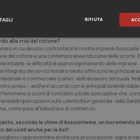
 Regioni in cui si è commissariata la Sanità. Oltre a ciò, non d
dalla Tremonti-ter. In considerazione di queste criticità, la n
 tempi stabiliti, cioè prima dei due anni, per ridare slancio alla 
RIFIUTA
TAGLI
ACC
sari
Statistici
Mar
do alla crisi del cotone?
nario in cui devono confrontarsi le nostre imprese Associate. D
ione del cotone e una contemporanea riduzione delle scorte. I
e intuibile, le difficoltà di approvvigionamento delle imprese.
ntegrato dei servizi tessili e medici affini sono le principali ac
industriale e commerciale (camici, abiti da lavoro, lenzuola, fed
Necessari
Statistici
Marketing
ro avviso – anche in accordo con le principali aziende italiane 
l fenomeno e azioni di contrasto a bolle speculative che, consi
tribuiscono a rendere fruibile il sito web abilitandone funzionalità di base quali la nav
protette del sito. Il sito web non è in grado di funzionare correttamente senza questi coo
itabili ripercussioni sulla collettività in generale: dalla Sanit
ione, come pure all’industria e al commercio.
Fornitore
/
Dominio
Scadenza
Descrizione
METADATA
5 mesi 4
Questo cookie viene utilizzato p
YouTube
tanto, secondo le stime di Assosistema, un incremento de
settimane
scelte di consenso e privacy dell'
.youtube.com
interazione con il sito. Registra i
o dei costi anche per le Asl?
del visitatore riguardo a varie pol
impostazioni sulla privacy, garan
, vogliono rappresentare anche una provocazione: agire al rial
preferenze siano onorate nelle se