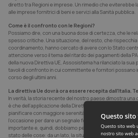
diretto tra Regioni e imprese. Un rimedio che eviterebbe la
alle imprese fornitrici di beni e servizi alla Sanità pubblica.
Come è il confronto con le Regioni?
Possiamo dire, con una buona dose di certezza, che le rel
spesso critiche. Una situazione, del resto, che rispecchia 
coordinamento, hanno cercato di avere con lo Stato centra
attenzione verso il tema del ritardo dei pagamenti della P
della nuova Direttiva UE, Assosistema ha rilanciato la sua 
tavoli di confronto in cui committente e fornitori possano 
corso degli ultimi anni.
La direttiva Ue dovrà ora essere recepita dall’Italia. Te
In verità, la storia recente del nostro paese dimostra una c
è che dell’applicazione della Direttiva si sente fortemente
pianificare con maggiore serenità investimenti, in tecnol
Questo sito 
l’occasione per dare un segnale forte, d’inversione di ten
Questo sito web ut
importante e, quindi, dobbiamo pensare in positivo. Del resto
nostro sito web ac
stato delle cose: da un lato, la situazione di crisi che ha g