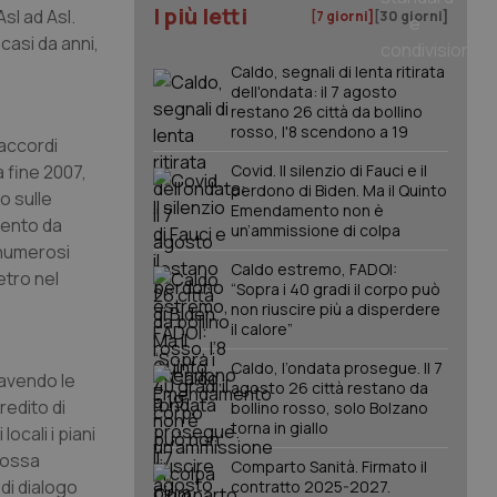
I più letti
sl ad Asl.
[7 giorni]
[30 giorni]
casi da anni,
Caldo, segnali di lenta ritirata
dell'ondata: il 7 agosto
restano 26 città da bollino
rosso, l'8 scendono a 19
 accordi
a fine 2007,
Covid. Il silenzio di Fauci e il
perdono di Biden. Ma il Quinto
o sulle
Emendamento non è
mento da
un’ammissione di colpa
 numerosi
Caldo estremo, FADOI:
etro nel
“Sopra i 40 gradi il corpo può
non riuscire più a disperdere
il calore”
Caldo, l’ondata prosegue. Il 7
avendo le
agosto 26 città restano da
redito di
bollino rosso, solo Bolzano
torna in giallo
locali i piani
 possa
Comparto Sanità. Firmato il
di dialogo
contratto 2025-2027.