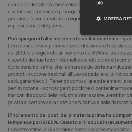
più
una legge di stabilità che ha bloccato i pagamenti in quelle
dimenticare la mancata proroga delle agevolazioni previste 
posizione è per un’entrata in vigore il più possibile prima dei
MOSTRA DET
imprenditoriale del paese.
Neces
Può spiegarci l’allarme lanciato da Assosistema riguar
Le risponderò semplicemente con il delineare l’attuale sce
del 2010, si è registrato un aumento del 65% nella quotaz
disposto dei due fattori sta moltiplicando, come è facilment
Consideriamo, infine, che le imprese del sistema industriale i
prodotti in cotone destinati all’uso ospedaliero, turistico, 
asciugamani ecc.). Tenendo conto di questi elementi, a nost
beni in cotone – sono urgenti politiche di contenimento de
I cookie necessari con
e l'accesso alle aree 
mercati di sbocco delle industrie interessate, avrebbero inev
privata al settore della ricezione turistica e della ristoraz
Nome
VISITOR_PRIVACY_
L’incremento dei costi della materia prima ha compor
le imprese pari al 60%. Questo si traduce in un aument
Le nostre stime, di là del valore numerico delle medesime