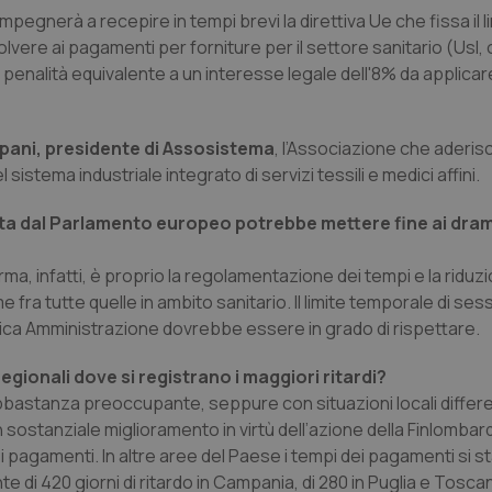
mpegnerà a recepire in tempi brevi la direttiva Ue che fissa il li
lvere ai pagamenti per forniture per il settore sanitario (Usl, 
 penalità equivalente a un interesse legale dell'8% da applicar
pani, presidente di Assosistema
, l’Associazione che aderis
stema industriale integrato di servizi tessili e medici affini.
ta dal Parlamento europeo potrebbe mettere fine ai dra
a, infatti, è proprio la regolamentazione dei tempi e la riduz
e fra tutte quelle in ambito sanitario. Il limite temporale di ses
lica Amministrazione dovrebbe essere in grado di rispettare.
egionali dove si registrano i maggiori ritardi?
abbastanza preoccupante, seppure con situazioni locali differe
sostanziale miglioramento in virtù dell’azione della Finlombar
i pagamenti. In altre aree del Paese i tempi dei pagamenti si 
 di 420 giorni di ritardo in Campania, di 280 in Puglia e Toscan