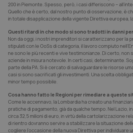
200 in Piemonte. Spesso, però, i casi differiscono – all’int
Quello che è certo, dal nostro punto di osservazione, è ch
in totale disapplicazione della vigente Direttiva europea, l
Questi ritardi in che modo si sono tradotti in danni per
Non da oggi, i nostri imprenditori si caratterizzano per la
stipulati con le OoSs di categoria, il lavoro compiuto nell’E
ne sono le più recenti e vive testimonianze. Di certo, non
aziende in misura notevole. In certi casi, determinante. So
parte della PA. Si è cercato di salvaguardare le risorse
casi si sono sacrificati gli investimenti. Una scelta obbligat
minor tempo possibile.
Cosa hanno fatto le Regioni per rimediare a queste si
Come le accennavo, la Lombardia ha creato una finanziar
pratiche di pagamento, già da qualche tempo. Nel Lazio, in
circa 32,5 milioni di euro, in virtù della cartolarizzazione rel
di rientro dovranno servire a stabilizzare la situazione del
cogliere l’occasione della nuova Direttiva per individuare