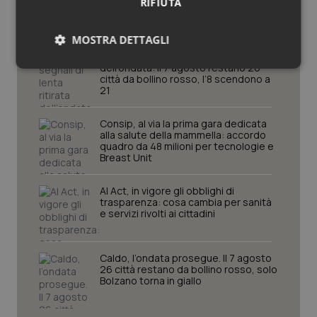
RIFIUTA
Cronache
MOSTRA DETTAGLI
Caldo, segnali di lenta ritirata
dell’ondata: il 7 agosto restano 26
Necessari
Statistici
Marketing
città da bollino rosso, l’8 scendono a
21
Consip, al via la prima gara dedicata
alla salute della mammella: accordo
quadro da 48 milioni per tecnologie e
Breast Unit
Necessari
Statistici
Marketing
AI Act, in vigore gli obblighi di
I cookie necessari contribuiscono a rendere fruibile il
trasparenza: cosa cambia per sanità
sito web abilitandone funzionalità di base quali la
e servizi rivolti ai cittadini
navigazione sulle pagine e l'accesso alle aree
protette del sito. Il sito web non è in grado di
funzionare correttamente senza questi cookie.
Caldo, l’ondata prosegue. Il 7 agosto
Nome
Fornitore
/
Dominio
Scaden
26 città restano da bollino rosso, solo
Bolzano torna in giallo
VISITOR_PRIVACY_METADATA
5 mesi
YouTube
settim
.youtube.com