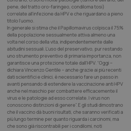
Valle D’Aosta
Oncodermatologia
pene, del tratto oro-faringeo, condiloma tosi)
correlate all’infezione da HPV e che riguardano a pieno
Veneto
Oncoematologia
titolo l’uomo.
In generale si stima che il Papillomavirus colpisca il 75%
Oncologia & Nutrizione
della popolazione sessualmente attiva almeno una
volta nel corso della vita, indipendentemente dalle
Psoriasi & pelle
abitudini sessuali. L’uso del preservativo, pur restando
uno strumento preventivo di primaria importanza, non
Quotidiano Cardiologia
garantisce una protezione totale dall’HPV. “Oggi –
dichiara Vincenzo Gentile – anche grazie ai più recenti
Quotidiano Chirurgia
dati scientifici e clinici, è necessario fare un passo in
avanti pensando di estendere la vaccinazione anti HPV
anche nel maschio per combattere efficacemente il
Quotidiano Oncologia
virus e le patologie ad esso correlate. I virus non
conoscono distinzioni di genere”. E gli studi dimostrano
Quotidiano Pediatria
che il vaccino dà buoni risultati, che saranno verificati a
più lungo termine per quanto riguarda i carcinomi, ma
Rene & patologie urogenitali
che sono già riscontrabili per i condilomi, noti