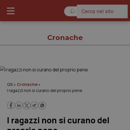
Venerdì 7 Agosto 2026
Cronache
Cronache
Cronache
QS
»
Cronache
»
I ragazzi non si curano del proprio pene
Governo e Parlamento
Regioni e Asl
I ragazzi non si curano del
Lavoro e Professioni