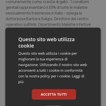
comunemente come ‘creste di gallo’. “I condilomi
Salute orale & impianti
genitali rappresentano il 33% di tutte le malattie
sessualmente trasmesse in Italia – spiega la
Sangue & coagulazione
dottoressa Barbara Suligoi, Direttore del centro
operativo sull’Aids, Dipartimento Malattie infettive
Tiroide
dell’Iss – e di questi il 73% colpisce gli uomini”.
E.A.
Questo sito web utilizza
Tumore al seno
cookie
Questo sito web utilizza i cookie per
Tumore ovarico
25 Novembre 2010
migliorare la tua esperienza di
© Riproduzione riservata
navigazione. Utilizzando il nostro sito web
Tumori del Polmone & Testa Collo
acconsenti a tutti i cookie in conformità
con la nostra policy per i cookie.
Leggi di
Tumori gastrointestinali
più
Ulcera & Reflusso
ACCETTA TUTTI
Potrebbe interessarti in
Vaccini