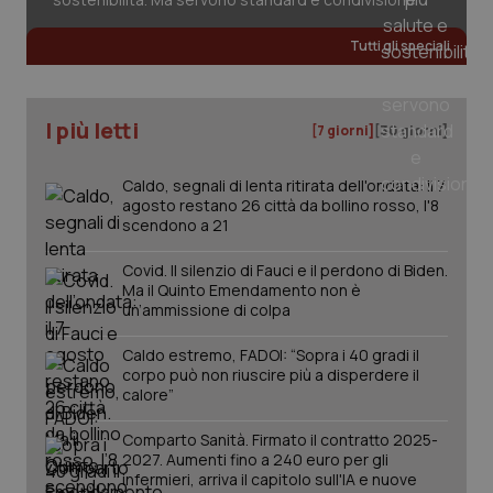
Tutti gli speciali
I più letti
[7 giorni]
[30 giorni]
Caldo, segnali di lenta ritirata dell'ondata: il 7
agosto restano 26 città da bollino rosso, l'8
scendono a 21
Covid. Il silenzio di Fauci e il perdono di Biden.
Ma il Quinto Emendamento non è
un’ammissione di colpa
Caldo estremo, FADOI: “Sopra i 40 gradi il
corpo può non riuscire più a disperdere il
calore”
PHPSESSID
Sessio
PHP.net
www.quotidianosanita.it
Comparto Sanità. Firmato il contratto 2025-
2027. Aumenti fino a 240 euro per gli
infermieri, arriva il capitolo sull'IA e nuove