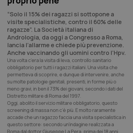
proprio pene
“Solo il 15% dei ragazzi si sottopone a
Scienza e Farmaci
visite specialistiche, contro il 60% delle
ragazze”. La Società italiana di
Studi e Analisi
Andrologia, da oggi a Congresso a Roma,
lancia l’allarme e chiede più prevenzione.
Lettere al direttore
Anche vaccinando gli uomini contro l’Hpv.
Edizioni Regionali
Una volta c’era la visita di leva, controllo sanitario
obbligatorio per tutti i ragazzi italiani. Una visita che
permetteva di scoprire, e dunque di intervenire, anche
QS Pro
su molte patologie genitali, presenti, in forme più o
meno gravi, in ben il 73% dei giovani, secondo i dati del
Professionisti Sanitari.AI
Distretto militare di Roma del 1997.
Oggi, abolito il servizio militare obbligatorio, questo
Abruzzo
QS Pro Gold
screening di massa non c’è più. E molto raramente
accade che un ragazzo faccia una visita specialistica in
QS Club
Newsletter
Basilicata
Artrite & artrosi
questo settore: secondo un’indagine realizzata a
Roma dal dottor Giuseppe La Pera, prima dei 18 anni