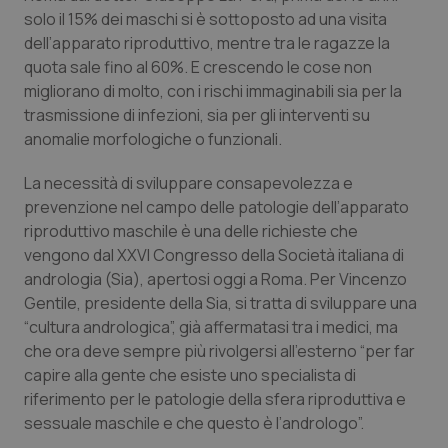
Calabria
Asma & BPCO
solo il 15% dei maschi si è sottoposto ad una visita
dell’apparato riproduttivo, mentre tra le ragazze la
Campania
Car-T
quota sale fino al 60%. E crescendo le cose non
migliorano di molto, con i rischi immaginabili sia per la
trasmissione di infezioni, sia per gli interventi su
Emilia-Romagna
Colesterolo & coronaropatie
anomalie morfologiche o funzionali.
Friuli Venezia Giulia
Dermatite Atopica
La necessità di sviluppare consapevolezza e
prevenzione nel campo delle patologie dell’apparato
Lazio
Diabete & glucometri
riproduttivo maschile è una delle richieste che
vengono dal XXVI Congresso della Società italiana di
Liguria
Disturbi dell’umore
andrologia (Sia), apertosi oggi a Roma. Per Vincenzo
Gentile, presidente della Sia, si tratta di sviluppare una
Lombardia
Dolore
“cultura andrologica”, già affermatasi tra i medici, ma
che ora deve sempre più rivolgersi all’esterno “per far
capire alla gente che esiste uno specialista di
Marche
Donna & Salute
riferimento per le patologie della sfera riproduttiva e
sessuale maschile e che questo è l’andrologo”.
Molise
Epatiti