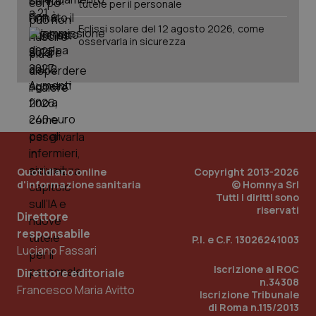
tutele per il personale
Eclissi solare del 12 agosto 2026, come
osservarla in sicurezza
Quotidiano online
Copyright 2013-2026
d'informazione sanitaria
© Homnya Srl
Tutti i diritti sono
_ga_KM60CM4NPH
.quotidianosanita.it
1 anno
mes
riservati
Direttore
responsabile
P.I. e C.F. 13026241003
Luciano Fassari
Iscrizione al ROC
Direttore editoriale
n.34308
Francesco Maria Avitto
Iscrizione Tribunale
di Roma n.115/2013