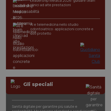
Leadership Medica 2026: guidare team
clinici ad alte prestazioni
tracking-sites-ironfish-
www.quotidianosanita.it
4
tracking-enable
settim
AI e telemedicina nello studio
2 gior
odontoiatrico: applicazioni concrete e
uso protetto
tracking-sites-ironfish-
www.quotidianosanita.it
4
session-id
settim
2 gior
_ga
1 anno
Google LLC
mes
.quotidianosanita.it
Gli speciali
Sanità digitale per garantire più salute e
sostenibilità. Ma servono standard e condivisione