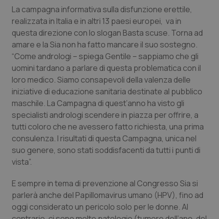
La campagna informativa sulla disfunzione erettile,
Piemonte
HIV
realizzata in Italia e in altri 13 paesi europei, va in
questa direzione con lo slogan
Basta scuse. Torna ad
Provincia Autonoma di Bolzano
Infezioni & Febbre
amare
e la Sia non ha fatto mancare il suo sostegno.
“Come andrologi – spiega Gentile – sappiamo che gli
Provincia Autonoma di Trento
Ipertensione & Scompenso
uomini tardano a parlare di questa problematica con il
loro medico. Siamo consapevoli della valenza delle
iniziative di educazione sanitaria destinate al pubblico
Puglia
Malattie rare
maschile. La Campagna di quest’anno ha visto gli
specialisti andrologi scendere in piazza per offrire, a
Sardegna
Malattia di Crohn & Rettocolite Ulcerosa
tutti coloro che ne avessero fatto richiesta, una prima
consulenza. I risultati di questa Campagna, unica nel
Sicilia
Neuroscienze & patologie neurodegenerative
suo genere, sono stati soddisfacenti da tutti i punti di
vista”.
Toscana
Obesità
E sempre in tema di prevenzione al Congresso Sia si
Umbria
Oftalmologia
parlerà anche del Papillomavirus umano (HPV), fino ad
oggi considerato un pericolo solo per le donne. Al
contrario, ci sono molte patologie (tumore dell’ano, del