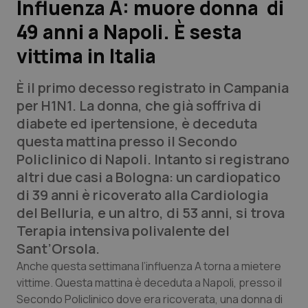
Influenza A: muore donna di
49 anni a Napoli. È sesta
Scienza e Farmaci
vittima in Italia
Studi e Analisi
È il primo decesso registrato in Campania
Lettere al direttore
per H1N1. La donna, che già soffriva di
diabete ed ipertensione, è deceduta
Edizioni Regionali
questa mattina presso il Secondo
Policlinico di Napoli. Intanto si registrano
QS Pro
altri due casi a Bologna: un cardiopatico
di 39 anni è ricoverato alla Cardiologia
Professionisti Sanitari.AI
del Belluria, e un altro, di 53 anni, si trova
Terapia intensiva polivalente del
Abruzzo
QS Pro Gold
Sant’Orsola.
Anche questa settimana l’influenza A torna a mietere
QS Club
Newsletter
Basilicata
Artrite & artrosi
vittime. Questa mattina è deceduta a Napoli, presso il
Secondo Policlinico dove era ricoverata, una donna di