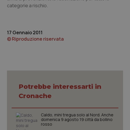
categorie a rischio.
Piemonte
HIV
Provincia Autonoma di Bolzano
Infezioni & Febbre
17 Gennaio 2011
© Riproduzione riservata
Provincia Autonoma di Trento
Ipertensione & Scompenso
Puglia
Malattie rare
Sardegna
Malattia di Crohn & Rettocolite Ulcerosa
Sicilia
Neuroscienze & patologie neurodegenerative
Potrebbe interessarti in
Cronache
Toscana
Obesità
Caldo, mini tregua solo al Nord. Anche
Umbria
Oftalmologia
domenica 9 agosto 19 città da bollino
rosso