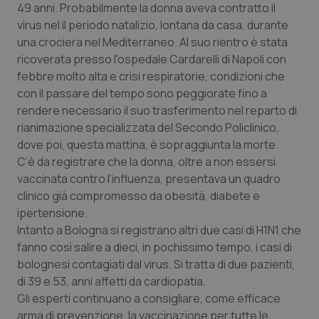
49 anni. Probabilmente la donna aveva contratto il
Calabria
Asma & BPCO
virus nel il periodo natalizio, lontana da casa, durante
una crociera nel Mediterraneo. Al suo rientro è stata
Campania
Car-T
ricoverata presso l'ospedale Cardarelli di Napoli con
febbre molto alta e crisi respiratorie, condizioni che
Emilia-Romagna
Colesterolo & coronaropatie
con il passare del tempo sono peggiorate fino a
rendere necessario il suo trasferimento nel reparto di
Friuli Venezia Giulia
Dermatite Atopica
rianimazione specializzata del Secondo Policlinico,
dove poi, questa mattina, è sopraggiunta la morte.
Lazio
Diabete & glucometri
C’è da registrare che la donna, oltre a non essersi
vaccinata contro l’influenza, presentava un quadro
Liguria
Disturbi dell’umore
clinico già compromesso da obesità, diabete e
ipertensione.
Intanto a Bologna si registrano altri due casi di H1N1 che
Lombardia
Dolore
fanno così salire a dieci, in pochissimo tempo, i casi di
bolognesi contagiati dal virus. Si tratta di due pazienti,
Marche
Donna & Salute
di 39 e 53, anni affetti da cardiopatia.
Gli esperti continuano a consigliare, come efficace
Molise
Epatiti
arma di prevenzione, la vaccinazione per tutte le