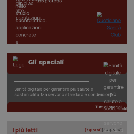
uso protetto
Gli speciali
CookieScriptConsent
5 mesi
CookieScript
settim
www.quotidianosanita.it
Sanità digitale per garantire più salute e
sostenibilità. Ma servono standard e condivisione
Tutti gli speciali
I più letti
[7 giorni]
[30 giorni]