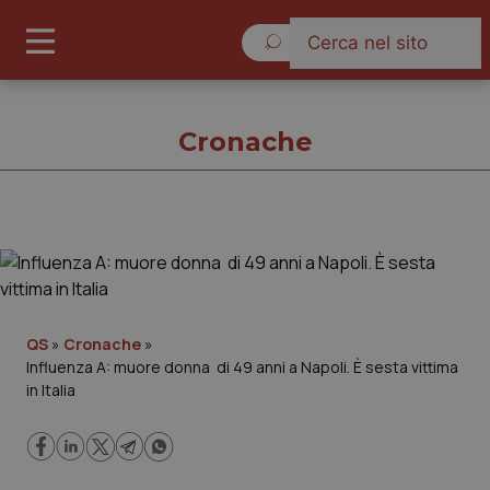
Sabato 8 Agosto 2026
Cronache
Cronache
Cronache
QS
»
Cronache
»
Influenza A: muore donna di 49 anni a Napoli. È sesta vittima
Governo e Parlamento
in Italia
Regioni e Asl
Lavoro e Professioni