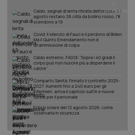
tracking-sites-ironfish-
www.quotidianosanita.it
4
tracking-enable
settim
Caldo, segnali di lenta ritirata dell'ondata: il 7
2 gior
agosto restano 26 città da bollino rosso, l'8
scendono a 19
Covid. Il silenzio di Fauci e il perdono di Biden.
tracking-sites-ironfish-
www.quotidianosanita.it
4
Ma il Quinto Emendamento non è
session-id
settim
un’ammissione di colpa
2 gior
Caldo estremo, FADOI: “Sopra i 40 gradi il
corpo può non riuscire più a disperdere il
calore”
_ga
1 anno
Google LLC
mes
.quotidianosanita.it
Comparto Sanità. Firmato il contratto 2025-
2027. Aumenti fino a 240 euro per gli
infermieri, arriva il capitolo sull'IA e nuove
tutele per il personale
Eclissi solare del 12 agosto 2026, come
osservarla in sicurezza