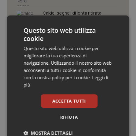
Valle D’Aosta
Oncodermatologia
Caldo, segnali di lenta ritirata
Veneto
Oncoematologia
dell’ondata: il 7 agosto restano 26
città da bollino rosso, l’8 scendono a
19
Questo sito web utilizza
Oncologia & Nutrizione
cookie
Consip, al via la prima gara dedicata
alla salute della mammella: accordo
Psoriasi & pelle
Questo sito web utilizza i cookie per
quadro da 48 milioni per tecnologie e
migliorare la tua esperienza di
Breast Unit
navigazione. Utilizzando il nostro sito web
Quotidiano Cardiologia
acconsenti a tutti i cookie in conformità
AI Act, in vigore gli obblighi di
trasparenza: cosa cambia per sanità
con la nostra policy per i cookie.
Leggi di
Quotidiano Chirurgia
e servizi rivolti ai cittadini
più
Quotidiano Oncologia
ACCETTA TUTTI
Quotidiano Pediatria
RIFIUTA
Ultime analisi e review da QS Pro
Rene & patologie urogenitali
Gold
MOSTRA DETTAGLI