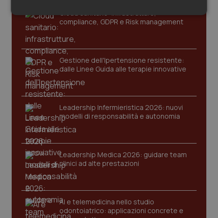
Salute orale & impianti
Cloud sanitario: infrastrutture,
Necessari
Statistici
Marketing
compliance, GDPR e Risk management
Sangue & coagulazione
Gestione dell'Ipertensione resistente:
Tiroide
dalle Linee Guida alle terapie innovative
Necessari
Statistici
Marketing
Tumore al seno
I cookie necessari contribuiscono a rendere fruibile il
Leadership Infermieristica 2026: nuovi
sito web abilitandone funzionalità di base quali la
Tumore ovarico
modelli di responsabilità e autonomia
navigazione sulle pagine e l'accesso alle aree
protette del sito. Il sito web non è in grado di
funzionare correttamente senza questi cookie.
Tumori del Polmone & Testa Collo
Nome
Fornitore
/
Dominio
Scaden
Leadership Medica 2026: guidare team
Tumori gastrointestinali
VISITOR_PRIVACY_METADATA
5 mesi
clinici ad alte prestazioni
YouTube
settim
.youtube.com
Ulcera & Reflusso
AI e telemedicina nello studio
odontoiatrico: applicazioni concrete e
Vaccini