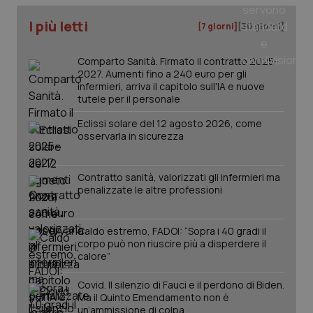
I più letti
[7 giorni]
[30 giorni]
tracking-sites-ironfish-
www.quotidianosanita.it
4
tracking-enable
settim
2 gior
Comparto Sanità. Firmato il contratto 2025-
2027. Aumenti fino a 240 euro per gli
infermieri, arriva il capitolo sull'IA e nuove
tutele per il personale
tracking-sites-ironfish-
www.quotidianosanita.it
4
session-id
settim
Eclissi solare del 12 agosto 2026, come
2 gior
osservarla in sicurezza
Contratto sanità, valorizzati gli infermieri ma
_ga
1 anno
Google LLC
penalizzate le altre professioni
mes
.quotidianosanita.it
Caldo estremo, FADOI: “Sopra i 40 gradi il
corpo può non riuscire più a disperdere il
calore”
Covid. Il silenzio di Fauci e il perdono di Biden.
Ma il Quinto Emendamento non è
un’ammissione di colpa