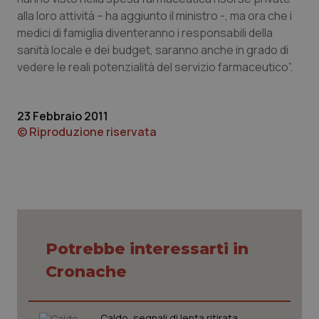
alla loro attività – ha aggiunto il ministro -, ma ora che i
Piemonte
HIV
medici di famiglia diventeranno i responsabili della
sanità locale e dei budget, saranno anche in grado di
Provincia Autonoma di Bolzano
Infezioni & Febbre
vedere le reali potenzialità del servizio farmaceutico”.
Provincia Autonoma di Trento
Ipertensione & Scompenso
23 Febbraio 2011
© Riproduzione riservata
Puglia
Malattie rare
Sardegna
Malattia di Crohn & Rettocolite Ulcerosa
Sicilia
Neuroscienze & patologie neurodegenerative
Toscana
Obesità
Potrebbe interessarti in
Cronache
Umbria
Oftalmologia
Caldo, segnali di lenta ritirata