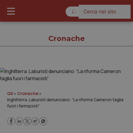
Venerdì 7 Agosto 2026
Cronache
Cronache
Cronache
QS
»
Cronache
»
Inghilterra. Laburisti denunciano: “La riforma Cameron taglia
Governo e Parlamento
fuori i farmacisti”
Regioni e Asl
Lavoro e Professioni