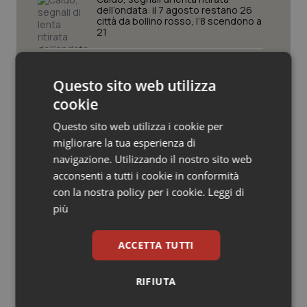
Valle D’Aosta
Oncodermatologia
dell’ondata: il 7 agosto restano 26
città da bollino rosso, l’8 scendono a
21
Veneto
Oncoematologia
Consip, al via la prima gara dedicata
Oncologia & Nutrizione
alla salute della mammella: accordo
Questo sito web utilizza
quadro da 48 milioni per tecnologie e
Breast Unit
cookie
Psoriasi & pelle
Questo sito web utilizza i cookie per
AI Act, in vigore gli obblighi di
trasparenza: cosa cambia per sanità
migliorare la tua esperienza di
Quotidiano Cardiologia
e servizi rivolti ai cittadini
navigazione. Utilizzando il nostro sito web
acconsenti a tutti i cookie in conformità
Quotidiano Chirurgia
con la nostra policy per i cookie.
Leggi di
Caldo, l’ondata prosegue. Il 7 agosto
26 città restano da bollino rosso, solo
più
Quotidiano Oncologia
Bolzano torna in giallo
ACCETTA TUTTI
Quotidiano Pediatria
RIFIUTA
Rene & patologie urogenitali