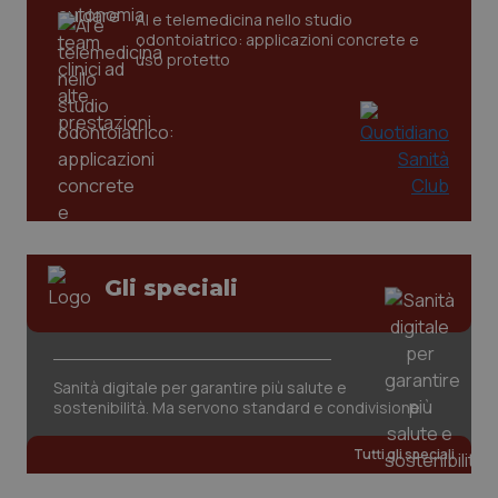
AI e telemedicina nello studio
odontoiatrico: applicazioni concrete e
uso protetto
CookieScriptConsent
5 mesi
CookieScript
settim
www.quotidianosanita.it
Gli speciali
Sanità digitale per garantire più salute e
sostenibilità. Ma servono standard e condivisione
Tutti gli speciali