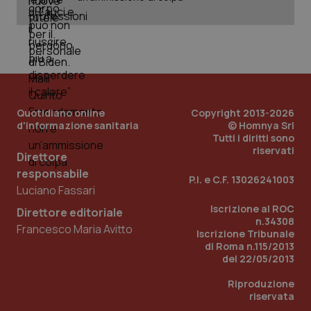
Quotidiano online
Copyright 2013-2026
d'informazione sanitaria
© Homnya Srl
Tutti i diritti sono
riservati
Direttore
responsabile
P.I. e C.F. 13026241003
Luciano Fassari
Iscrizione al ROC
Direttore editoriale
n.34308
PHPSESSID
Sessio
PHP.net
Francesco Maria Avitto
Iscrizione Tribunale
www.quotidianosanita.it
di Roma n.115/2013
del 22/05/2013
Riproduzione
riservata