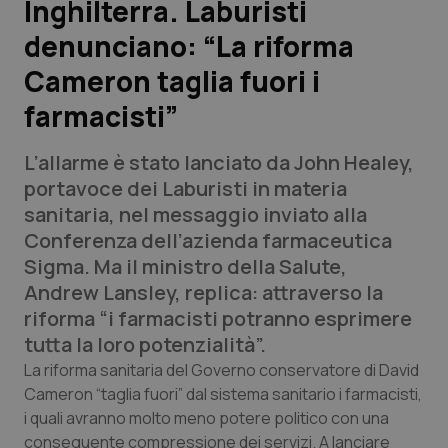
Inghilterra. Laburisti
denunciano: “La riforma
Scienza e Farmaci
Cameron taglia fuori i
Studi e Analisi
farmacisti”
Lettere al direttore
L’allarme è stato lanciato da John Healey,
portavoce dei Laburisti in materia
Edizioni Regionali
sanitaria, nel messaggio inviato alla
Conferenza dell’azienda farmaceutica
QS Pro
Sigma. Ma il ministro della Salute,
Andrew Lansley, replica: attraverso la
Professionisti Sanitari.AI
riforma “i farmacisti potranno esprimere
tutta la loro potenzialità”.
Abruzzo
QS Pro Gold
La riforma sanitaria del Governo conservatore di David
Cameron “taglia fuori” dal sistema sanitario i farmacisti,
QS Club
Newsletter
Basilicata
Artrite & artrosi
i quali avranno molto meno potere politico con una
conseguente compressione dei servizi. A lanciare