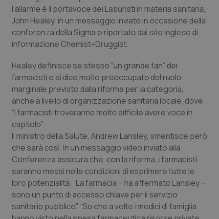
Calabria
Asma & BPCO
l’allarme è il portavoce dei Laburisti in materia sanitaria,
John Healey, in un messaggio inviato in occasione della
conferenza della Sigma e riportato dal sito inglese di
Campania
Car-T
informazione Chemist+Druggist.
Emilia-Romagna
Colesterolo & coronaropatie
Healey definisce se stesso “un grande fan” dei
farmacisti e si dice molto preoccupato del ruolo
Friuli Venezia Giulia
Dermatite Atopica
marginale previsto dalla riforma per la categoria,
anche a livello di organizzazione sanitaria locale, dove
Lazio
Diabete & glucometri
“i farmacisti troveranno molto difficile avere voce in
capitolo”.
Liguria
Disturbi dell’umore
Il ministro della Salute, Andrew Lansley, smentisce però
che sarà così. In un messaggio video inviato alla
Conferenza assicura che, con la riforma, i farmacisti
Lombardia
Dolore
saranno messi nelle condizioni di esprimere tutte le
loro potenzialità. “La farmacia – ha affermato Lansley –
Marche
Donna & Salute
sono un punto di accesso chiave per il servizio
sanitario pubblico”. “So che a volte i medici di famiglia
Molise
Epatiti
hanno visto nella spesa farmaceutica risorse private