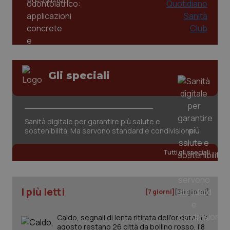
Gli speciali
tracking-sites-ironfish-
www.quotidianosanita.it
4
tracking-enable
settim
Sanità digitale per garantire più salute e
2 gior
sostenibilità. Ma servono standard e condivisione
Tutti gli speciali
tracking-sites-ironfish-
www.quotidianosanita.it
4
session-id
settim
2 gior
I più letti
[7 giorni]
[30 giorni]
Caldo, segnali di lenta ritirata dell'ondata: il 7
_ga
1 anno
Google LLC
agosto restano 26 città da bollino rosso, l'8
mes
.quotidianosanita.it