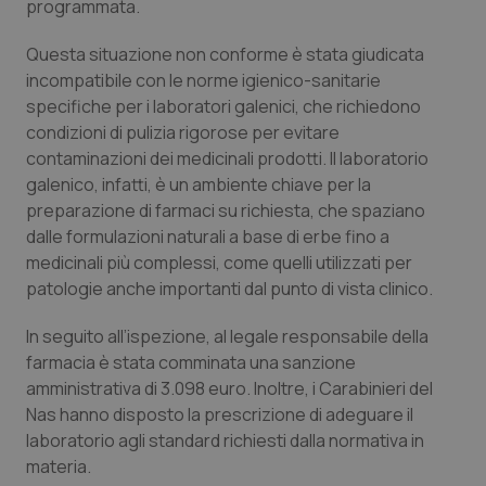
programmata.
Piemonte
HIV
Questa situazione non conforme è stata giudicata
incompatibile con le norme igienico-sanitarie
Provincia Autonoma di Bolzano
Infezioni & Febbre
specifiche per i laboratori galenici, che richiedono
condizioni di pulizia rigorose per evitare
Provincia Autonoma di Trento
Ipertensione & Scompenso
contaminazioni dei medicinali prodotti. Il laboratorio
galenico, infatti, è un ambiente chiave per la
Puglia
Malattie rare
preparazione di farmaci su richiesta, che spaziano
dalle formulazioni naturali a base di erbe fino a
medicinali più complessi, come quelli utilizzati per
Sardegna
Malattia di Crohn & Rettocolite Ulcerosa
patologie anche importanti dal punto di vista clinico.
Sicilia
Neuroscienze & patologie neurodegenerative
In seguito all’ispezione, al legale responsabile della
farmacia è stata comminata una sanzione
Toscana
Obesità
amministrativa di 3.098 euro. Inoltre, i Carabinieri del
Nas hanno disposto la prescrizione di adeguare il
Umbria
Oftalmologia
laboratorio agli standard richiesti dalla normativa in
materia.