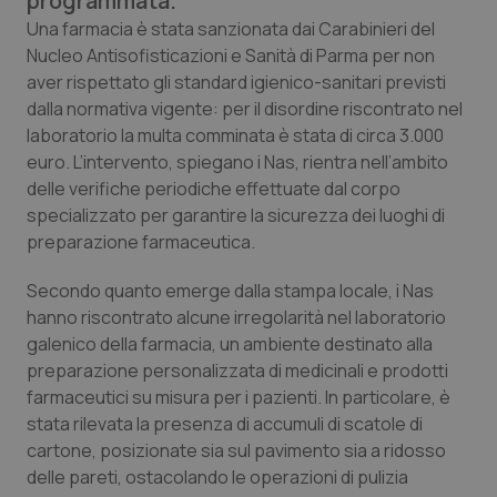
programmata.
Calabria
Asma & BPCO
Una farmacia è stata sanzionata dai Carabinieri del
Nucleo Antisofisticazioni e Sanità di Parma per non
Campania
Car-T
aver rispettato gli standard igienico-sanitari previsti
dalla normativa vigente: per il disordine riscontrato nel
Emilia-Romagna
Colesterolo & coronaropatie
laboratorio la multa comminata è stata di circa 3.000
euro. L’intervento, spiegano i Nas, rientra nell’ambito
delle verifiche periodiche effettuate dal corpo
Friuli Venezia Giulia
Dermatite Atopica
specializzato per garantire la sicurezza dei luoghi di
preparazione farmaceutica.
Lazio
Diabete & glucometri
Secondo quanto emerge dalla stampa locale, i Nas
Liguria
Disturbi dell’umore
hanno riscontrato alcune irregolarità nel laboratorio
galenico della farmacia, un ambiente destinato alla
Lombardia
Dolore
preparazione personalizzata di medicinali e prodotti
farmaceutici su misura per i pazienti. In particolare, è
Marche
Donna & Salute
stata rilevata la presenza di accumuli di scatole di
cartone, posizionate sia sul pavimento sia a ridosso
delle pareti, ostacolando le operazioni di pulizia
Molise
Epatiti