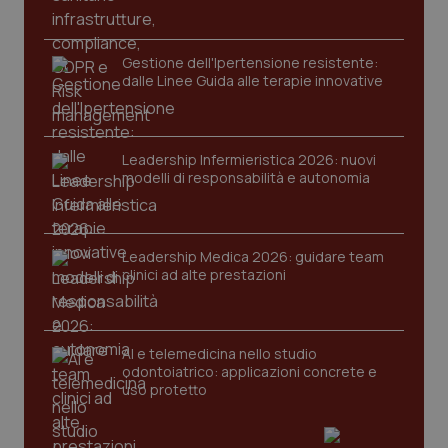
protette del sito. Il sito web non è in grado di
funzionare correttamente senza questi cookie.
Nome
Fornitore
/
Dominio
Scaden
Gestione dell'Ipertensione resistente:
VISITOR_PRIVACY_METADATA
dalle Linee Guida alle terapie innovative
5 mesi
YouTube
settim
.youtube.com
Leadership Infermieristica 2026: nuovi
modelli di responsabilità e autonomia
Leadership Medica 2026: guidare team
clinici ad alte prestazioni
AI e telemedicina nello studio
odontoiatrico: applicazioni concrete e
uso protetto
CookieScriptConsent
5 mesi
CookieScript
settim
www.quotidianosanita.it