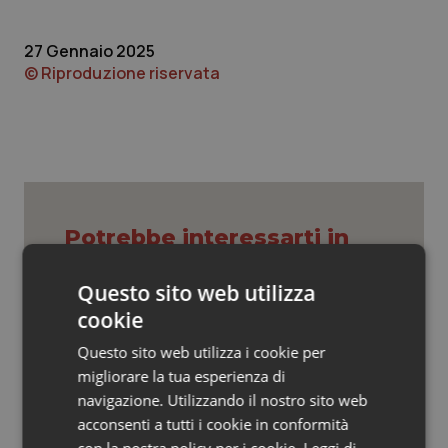
Valle D’Aosta
Oncodermatologia
27 Gennaio 2025
Veneto
Oncoematologia
© Riproduzione riservata
Oncologia & Nutrizione
Psoriasi & pelle
Quotidiano Cardiologia
Potrebbe interessarti in
Quotidiano Chirurgia
Cronache
Questo sito web utilizza
Quotidiano Oncologia
cookie
Caldo, mini tregua solo al Nord. Anche
domenica 9 agosto 19 città da bollino
Questo sito web utilizza i cookie per
Quotidiano Pediatria
rosso
migliorare la tua esperienza di
navigazione. Utilizzando il nostro sito web
Rene & patologie urogenitali
acconsenti a tutti i cookie in conformità
Caldo, segnali di lenta ritirata
dell’ondata: il 7 agosto restano 26