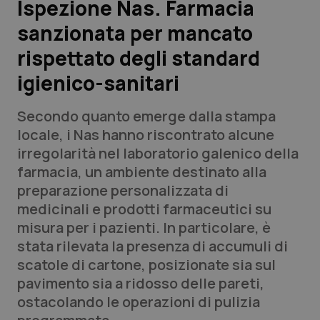
Ispezione Nas. Farmacia
sanzionata per mancato
Scienza e Farmaci
rispettato degli standard
Studi e Analisi
igienico-sanitari
Lettere al direttore
Secondo quanto emerge dalla stampa
locale, i Nas hanno riscontrato alcune
Edizioni Regionali
irregolarità nel laboratorio galenico della
farmacia, un ambiente destinato alla
QS Pro
preparazione personalizzata di
medicinali e prodotti farmaceutici su
Professionisti Sanitari.AI
misura per i pazienti. In particolare, è
stata rilevata la presenza di accumuli di
Abruzzo
QS Pro Gold
scatole di cartone, posizionate sia sul
pavimento sia a ridosso delle pareti,
QS Club
Newsletter
Basilicata
Artrite & artrosi
ostacolando le operazioni di pulizia