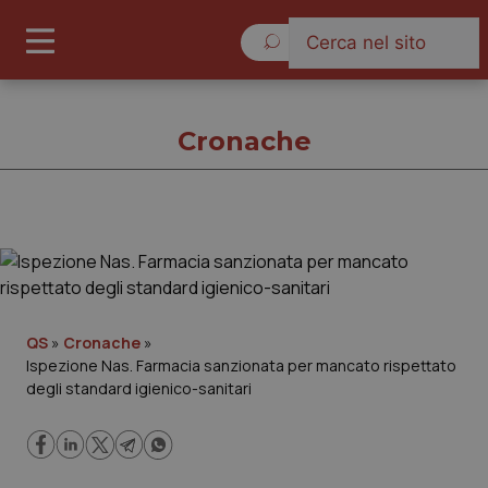
Sabato 8 Agosto 2026
Cronache
Cronache
Cronache
QS
»
Cronache
»
Ispezione Nas. Farmacia sanzionata per mancato rispettato
Governo e Parlamento
degli standard igienico-sanitari
Regioni e Asl
Lavoro e Professioni