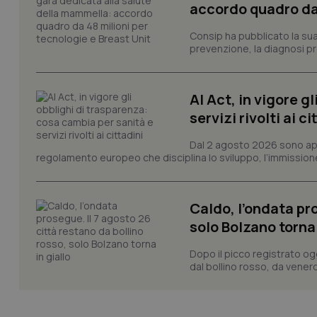
Nome
accordo quadro da 
VISITOR_PRIVACY_
Consip ha pubblicato la sua 
prevenzione, la diagnosi pre
CookieScriptConse
AI Act, in vigore g
servizi rivolti ai ci
Dal 2 agosto 2026 sono applic
tracking-sites-ironf
regolamento europeo che disciplina lo sviluppo, l’immissione s
tracking-enable
tracking-sites-ironf
session-id
Caldo, l’ondata pro
solo Bolzano torna 
_ga
Dopo il picco registrato og
dal bollino rosso, da venerd