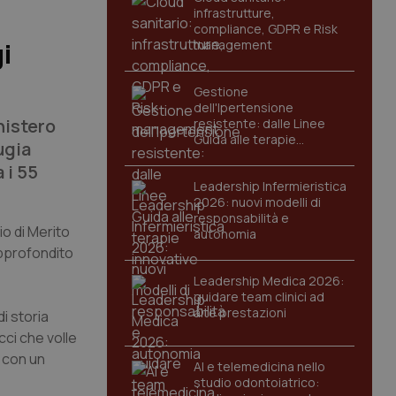
infrastrutture,
compliance, GDPR e Risk
management
i
Gestione
dell'Ipertensione
nistero
resistente: dalle Linee
Guida alle terapie
ugia
innovative
 i 55
Leadership Infermieristica
2026: nuovi modelli di
responsabilità e
io di Merito
autonomia
 approfondito
Leadership Medica 2026:
guidare team clinici ad
alte prestazioni
di storia
cci che volle
a con un
AI e telemedicina nello
studio odontoiatrico: