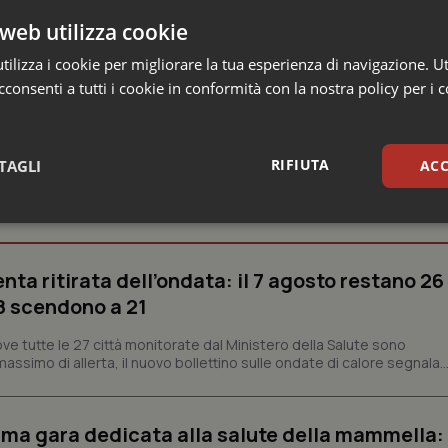
web utilizza cookie
ilizza i cookie per migliorare la tua esperienza di navigazione. Ut
consenti a tutti i cookie in conformità con la nostra policy per i 
RIFIUTA
TAGLI
ACC
e
sari
Statistici
Mar
enta ritirata dell’ondata: il 7 agosto restano 26
’8 scendono a 21
ve tutte le 27 città monitorate dal Ministero della Salute sono
assimo di allerta, il nuovo bollettino sulle ondate di calore segnala..
Necessari
Statistici
Marketing
tribuiscono a rendere fruibile il sito web abilitandone funzionalità di base quali la nav
protette del sito. Il sito web non è in grado di funzionare correttamente senza questi coo
prima gara dedicata alla salute della mammella: