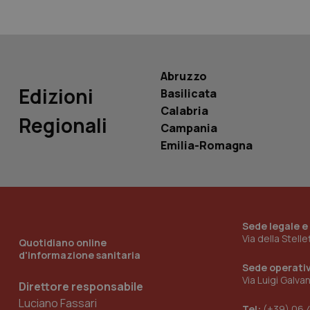
PHPSESSID
Abruzzo
Edizioni
Basilicata
_ga_KM60CM4NPH
Calabria
Regionali
Campania
Emilia-Romagna
Nome
Nome
VISITOR_INFO1_LIV
_ga_0VMQEQKQ1N
Sede legale e
Via della Stell
Quotidiano online
__Secure-YNID
d'informazione sanitaria
Sede operati
Via Luigi Galva
Direttore responsabile
Luciano Fassari
YSC
Tel:
(+39) 06 