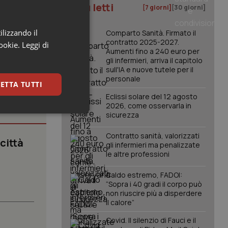
I più letti
[7 giorni]
[30 giorni]
ilizzando il
Comparto Sanità. Firmato il
contratto 2025-2027.
cookie.
Leggi di
Aumenti fino a 240 euro per
gli infermieri, arriva il capitolo
sull'IA e nuove tutele per il
personale
ETTA TUTTI
Eclissi solare del 12 agosto
2026, come osservarla in
sicurezza
keting
Contratto sanità, valorizzati
 città
gli infermieri ma penalizzate
le altre professioni
Caldo estremo, FADOI:
“Sopra i 40 gradi il corpo può
.
non riuscire più a disperdere
il calore”
igazione sulle pagine
kie.
Covid. Il silenzio di Fauci e il