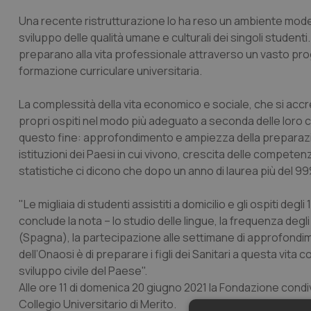
Una recente ristrutturazione lo ha reso un ambiente moder
sviluppo delle qualità umane e culturali dei singoli studenti. 
preparano alla vita professionale attraverso un vasto prog
formazione curriculare universitaria.
La complessità della vita economico e sociale, che si acc
propri ospiti nel modo più adeguato a seconda delle loro ca
questo fine: approfondimento e ampiezza della preparazio
istituzioni dei Paesi in cui vivono, crescita delle compete
statistiche ci dicono che dopo un anno di laurea più del 9
"Le migliaia di studenti assistiti a domicilio e gli ospiti de
conclude la nota – lo studio delle lingue, la frequenza degli
(Spagna), la partecipazione alle settimane di approfondim
dell’Onaosi è di preparare i figli dei Sanitari a questa vita 
sviluppo civile del Paese".
Alle ore 11 di domenica 20 giugno 2021 la Fondazione condiv
Collegio Universitario di Merito.