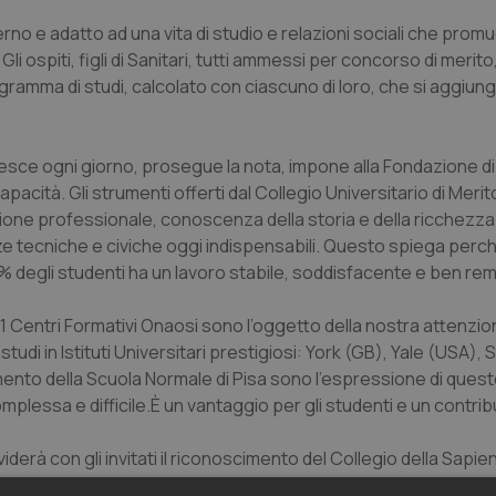
no e adatto ad una vita di studio e relazioni sociali che prom
Gli ospiti, figli di Sanitari, tutti ammessi per concorso di merito,
ramma di studi, calcolato con ciascuno di loro, che si aggiung
resce ogni giorno, prosegue la nota, impone alla Fondazione di
pacità. Gli strumenti offerti dal Collegio Universitario di Meri
ne professionale, conoscenza della storia e della ricchezza 
nze tecniche e civiche oggi indispensabili. Questo spiega perch
9% degli studenti ha un lavoro stabile, soddisfacente e ben re
gli 11 Centri Formativi Onaosi sono l’oggetto della nostra attenzi
 studi in Istituti Universitari prestigiosi: York (GB), Yale (USA)
ento della Scuola Normale di Pisa sono l’espressione di questo
complessa e difficile.È un vantaggio per gli studenti e un contrib
iderà con gli invitati il riconoscimento del Collegio della Sap