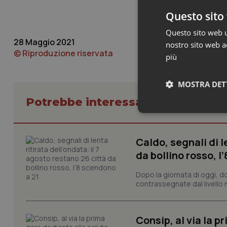
Questo sito 
Questo sito web ut
28 Maggio 2021
nostro sito web ac
© Riproduzione riservata
più
MOSTRA DET
Potrebbe interessarti in Cronach
Neces
Caldo, segnali di l
da bollino rosso, l
Dopo la giornata di oggi, do
contrassegnate dal livello m
I cookie necessari con
e l'accesso alle aree 
Consip, al via la 