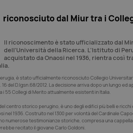
 riconosciuto dal Miur tra i Colleg
Il riconoscimento è stato ufficializzato dal Mi
dell’Università della Ricerca. L’Istituto di Per
acquistato da Onaosi nel 1936, rientra così tra
lia.
erugia, è stato ufficialmente riconosciuto Collegio Universitar
art. 16 del D.lgsn.68/2012. La decisione arriva dopo un lungo ed
ra i 55 Collegi di Merito attualmente esistenti in Italia.
l centro storico perugino, è uno degli edifici più belli e ricchi 
si nel 1936. Costruito nel 1300 per volontà del Cardinale Capo
interno numerose testimonianze storiche, compresa una cappell
vrebbe recitato il giovane Carlo Goldoni.