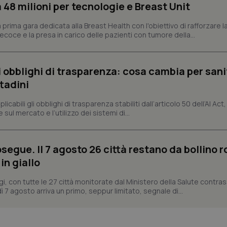
Fornitore
/
Dominio
Scadenza
Descrizione
48 milioni per tecnologie e Breast Unit
METADATA
5 mesi 4
Questo cookie viene utilizzato p
YouTube
settimane
scelte di consenso e privacy dell'
.youtube.com
prima gara dedicata alla Breast Health con l'obiettivo di rafforzare l
interazione con il sito. Registra i
coce e la presa in carico delle pazienti con tumore della...
del visitatore riguardo a varie pol
impostazioni sulla privacy, garan
preferenze siano onorate nelle se
nt
5 mesi 3
Questo cookie viene utilizzato da
CookieScript
li obblighi di trasparenza: cosa cambia per sani
settimane
Script.com per ricordare le pref
www.quotidianosanita.it
sui cookie dei visitatori. È neces
ttadini
dei cookie di Cookie-Script.com 
correttamente.
abili gli obblighi di trasparenza stabiliti dall’articolo 50 dell’AI Act, 
ish-
www.quotidianosanita.it
4
Questo cookie è impostato dall'a
ul mercato e l’utilizzo dei sistemi di...
settimane
abilitare il sistema di tracking a
2 giorni
ish-
www.quotidianosanita.it
4
Questo cookie è impostato dall'a
settimane
assegnare un identificatore generi
segue. Il 7 agosto 26 città restano da bollino r
2 giorni
in giallo
1 anno 1
Questo nome di cookie è associa
Google LLC
mese
Universal Analytics, che è un a
.quotidianosanita.it
gi, con tutte le 27 città monitorate dal Ministero della Salute contr
significativo del servizio di ana
utilizzato da Google. Questo cook
ì 7 agosto arriva un primo, seppur limitato, segnale di...
per distinguere utenti unici as
generato in modo casuale come i
cliente. È incluso in ogni richiest
sito e utilizzato per calcolare i dat
sessioni e campagne per i rapporti 