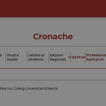
Cronache
e
Studi e
Lettere al
Edizioni
Professionis
QS Pro
Analisi
direttore
Regionali
Sanitari.AI
iur tra i Collegi Universitari di Merito