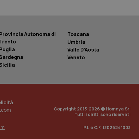
basate sul
entificatore
le variabili di
è un numero
o in cui viene
r il sito, ma un
tato di accesso per
Provincia Autonoma di
Toscana
Trento
Umbria
a Google Analytics
Puglia
Valle D’Aosta
sione.
Sardegna
Veneto
Sicilia
 tenere traccia
i Youtube incorporati
tics per mantenere
tore del sito web sta
ell'interfaccia di
icità
Copyright 2013-2026 © Homnya Srl
.com
 tenere traccia
i Youtube incorporati
Tutti i diritti sono riservati
tore del sito web sta
ell'interfaccia di
om
P.I. e C.F. 13026241003
 tenere traccia