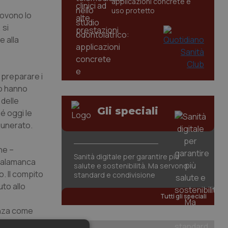
applicazioni concrete e
uso protetto
uovono lo
 si
e alla
 preparare i
to hanno
delle
Gli speciali
é oggi le
munerato.
one –
Sanità digitale per garantire più
, Salamanca
salute e sostenibilità. Ma servono
. Il compito
standard e condivisione
uto allo
Tutti gli speciali
ienza come