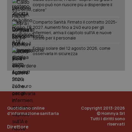
corpo può non riuscire più a disperdere il
calore”
Comparto Sanità. Firmato il contratto 2025-
2027. Aumenti fino a 240 euro per gli
infermieri, arriva il capitolo sull'IA e nuove
tutele per il personale
Eclissi solare del 12 agosto 2026, come
osservarla in sicurezza
_ga_KM60CM4NPH
.quotidianosanita.it
1 anno
mes
Quotidiano online
Copyright 2013-2026
d'informazione sanitaria
© Homnya Srl
Tutti i diritti sono
riservati
Direttore