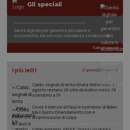
Gli speciali
Sanità digitale per garantire più salute e
sostenibilità. Ma servono standard e condivisione
Tutti gli speciali
I più letti
[7 giorni]
[30 giorni]
Caldo, segnali di lenta ritirata dell'ondata: il 7
agosto restano 26 città da bollino rosso, l'8
scendono a 19
Covid. Il silenzio di Fauci e il perdono di Biden.
Ma il Quinto Emendamento non è
un’ammissione di colpa
PHPSESSID
Sessio
PHP.net
www.quotidianosanita.it
Caldo estremo, FADOI: “Sopra i 40 gradi il