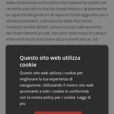
dalla recessione economica che il paese ha subito nel
Salute orale & impianti
recente passato e che ha compromesso gravemente
la capacità del governo di reperire fondi aggiuntivi per il
Sangue & coagulazione
sistema sanitario. L'attuazione della riforma ha
richiesto scelte difficili, come il sostanziale aumento
Tiroide
dei finanziamenti privati, ma sono stati messi in campo
interventi mirati a risolvere alcune inefficienze, ad
esempio migliorando la regolamentazione dei prezzi e
Tumore al seno
il rimborso dei medicinali, introducendo ii DRG negli
Questo sito web utilizza
ospedali e informatizzando l'assistenza sanitaria di
Tumore ovarico
base.
cookie
Tumori del Polmone & Testa Collo
Questo sito web utilizza i cookie per
Giovanni Rodriquez
migliorare la tua esperienza di
Tumori gastrointestinali
navigazione. Utilizzando il nostro sito web
acconsenti a tutti i cookie in conformità
01 Luglio 2013
con la nostra policy per i cookie.
Leggi di
Ulcera & Reflusso
© Riproduzione riservata
più
Vaccini