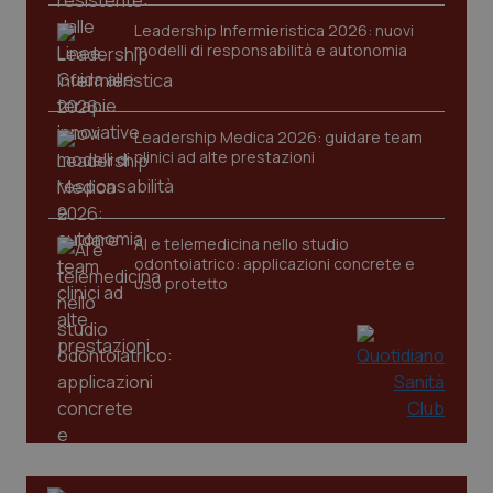
Leadership Infermieristica 2026: nuovi
modelli di responsabilità e autonomia
Leadership Medica 2026: guidare team
tracking-sites-ironfish-
clinici ad alte prestazioni
www.quotidianosanita.it
4
tracking-enable
settim
2 gior
AI e telemedicina nello studio
odontoiatrico: applicazioni concrete e
tracking-sites-ironfish-
www.quotidianosanita.it
4
uso protetto
session-id
settim
2 gior
_ga
1 anno
Google LLC
mes
.quotidianosanita.it