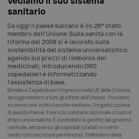
Vediamo il suo sistema
sanitario
Scienza e Farmaci
Da oggi il paese balcano è ilo 28° stato
Studi e Analisi
membro dell’Unione.Sulla sanità con la
riforma del 2008 si è lavorato sulla
Lettere al direttore
sostenibilità del sistema universalistico,
agendo sui prezzi di rimborso dei
Edizioni Regionali
medicinali, introducendo DRG
ospedalieri e informatizzando
QS Pro
l'assistenza di base.
Brindisi a Zagabria per l’ingresso nella UE della Croazia,
Professionisti Sanitari.AI
da oggi membro a tutti gli effetti dell’Unione. Proviamo
a conoscere, sotto il profilo sanitario, l’organizzazione
Abruzzo
QS Pro Gold
di questo Paese. Il servizio sanitario nazionale croato è
di tipo universalista. È controllato e gestito dal governo
QS Club
Newsletter
centrale, attraverso gli ospedali (statali) e i centri
Basilicata
Artrite & artrosi
medici (circoscrizioni periferiche). Il Ministero della