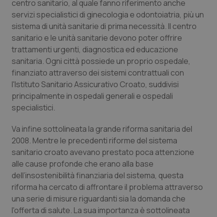
Valle D’Aosta
Oncodermatologia
centro sanitario, al quale fanno riferimento anche
servizi specialistici di ginecologia e odontoiatria, più un
sistema di unità sanitarie di prima necessità. Il centro
Veneto
Oncoematologia
sanitario e le unità sanitarie devono poter offrire
trattamenti urgenti, diagnostica ed educazione
Oncologia & Nutrizione
sanitaria. Ogni città possiede un proprio ospedale,
finanziato attraverso dei sistemi contrattuali con
Psoriasi & pelle
l'Istituto Sanitario Assicurativo Croato, suddivisi
principalmente in ospedali generali e ospedali
Quotidiano Cardiologia
specialistici.
Quotidiano Chirurgia
Va infine sottolineata la grande riforma sanitaria del
2008. Mentre le precedenti riforme del sistema
sanitario croato avevano prestato poca attenzione
Quotidiano Oncologia
alle cause profonde che erano alla base
dell’insostenibilità finanziaria del sistema, questa
Quotidiano Pediatria
riforma ha cercato di affrontare il problema attraverso
una serie di misure riguardanti sia la domanda che
Rene & patologie urogenitali
l'offerta di salute. La sua importanza è sottolineata