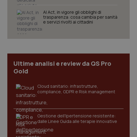
VISITOR_PRIVACY_METADATA
5 mesi
YouTube
settim
.youtube.com
AI Act, in vigore gli obblighi di
trasparenza: cosa cambia per sanità
e servizi rivolti ai cittadini
Ultime analisi e review da QS Pro
Gold
Cloud sanitario: infrastrutture,
compliance, GDPR e Risk management
CookieScriptConsent
5 mesi
CookieScript
settim
www.quotidianosanita.it
Gestione dell'Ipertensione resistente:
dalle Linee Guida alle terapie innovative