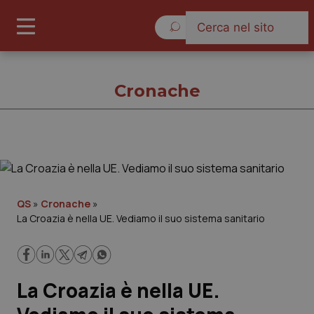
Venerdì 7 Agosto 2026
Cronache
Cronache
Cronache
QS
»
Cronache
»
La Croazia è nella UE. Vediamo il suo sistema sanitario
Governo e Parlamento
Regioni e Asl
La Croazia è nella UE.
Lavoro e Professioni