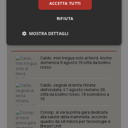
ACCETTA TUTTI
RIFIUTA
Potrebbe interessarti in
MOSTRA DETTAGLI
Cronache
Necessari
Statistici
Marketing
Caldo, mini tregua solo al Nord. Anche
domenica 9 agosto 19 città da bollino
rosso
Caldo, segnali di lenta ritirata
Necessari
Statistici
Marketing
dell’ondata: il 7 agosto restano 26
città da bollino rosso, l’8 scendono a
I cookie necessari contribuiscono a rendere fruibile il
19
sito web abilitandone funzionalità di base quali la
navigazione sulle pagine e l'accesso alle aree
protette del sito. Il sito web non è in grado di
Consip, al via la prima gara dedicata
funzionare correttamente senza questi cookie.
alla salute della mammella: accordo
quadro da 48 milioni per tecnologie e
Nome
Fornitore
/
Dominio
Scaden
Breast Unit