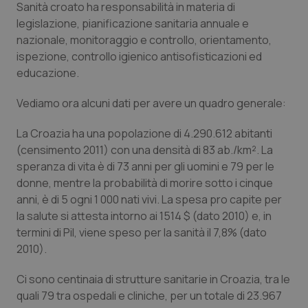
Sanità croato ha responsabilità in materia di
Calabria
Asma & BPCO
legislazione, pianificazione sanitaria annuale e
nazionale, monitoraggio e controllo, orientamento,
Campania
Car-T
ispezione, controllo igienico antisofisticazioni ed
educazione.
Emilia-Romagna
Colesterolo & coronaropatie
Vediamo ora alcuni dati per avere un quadro generale:
Friuli Venezia Giulia
Dermatite Atopica
La Croazia ha una popolazione di 4.290.612 abitanti
(censimento 2011) con una densità di 83 ab./km². La
Lazio
Diabete & glucometri
speranza di vita è di 73 anni per gli uomini e 79 per le
donne, mentre la probabilità di morire sotto i cinque
Liguria
Disturbi dell’umore
anni, è di 5 ogni 1 000 nati vivi. La spesa pro capite per
la salute si attesta intorno ai 1514 $ (dato 2010) e, in
Lombardia
Dolore
termini di Pil, viene speso per la sanità il 7,8% (dato
2010).
Marche
Donna & Salute
Ci sono centinaia di strutture sanitarie in Croazia, tra le
quali 79 tra ospedali e cliniche, per un totale di 23.967
Molise
Epatiti