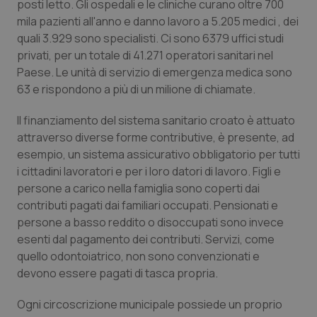
posti letto. Gli ospedali e le cliniche curano oltre 700
mila pazienti all'anno e danno lavoro a 5.205 medici , dei
Piemonte
HIV
quali 3.929 sono specialisti. Ci sono 6379 uffici studi
privati, per un totale di 41.271 operatori sanitari nel
Provincia Autonoma di Bolzano
Infezioni & Febbre
Paese. Le unità di servizio di emergenza medica sono
63 e rispondono a più di un milione di chiamate.
Provincia Autonoma di Trento
Ipertensione & Scompenso
Il finanziamento del sistema sanitario croato è attuato
Puglia
Malattie rare
attraverso diverse forme contributive, è presente, ad
esempio, un sistema assicurativo obbligatorio per tutti
i cittadini lavoratori e per i loro datori di lavoro. Figli e
Sardegna
Malattia di Crohn & Rettocolite Ulcerosa
persone a carico nella famiglia sono coperti dai
contributi pagati dai familiari occupati. Pensionati e
Sicilia
Neuroscienze & patologie neurodegenerative
persone a basso reddito o disoccupati sono invece
esenti dal pagamento dei contributi. Servizi, come
Toscana
Obesità
quello odontoiatrico, non sono convenzionati e
devono essere pagati di tasca propria.
Umbria
Oftalmologia
Ogni circoscrizione municipale possiede un proprio