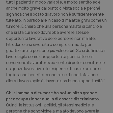
tutti i pazienti in modo variabile, è molto sentito ed è
anche molto grave dal punto di vista sociale perché
significa che il posto di lavoro non è sufficientemente
tutelato, in particolare in caso di malattie gravi come un
tumore. È chiaro che una persona malata di cancro e
che si sta curando dovrebbe avere le stesse
tracking-sites-ironfish-
www.quotidianosanita.it
4
opportunità lavorative delle persone non malate.
tracking-enable
settim
2 gior
Introdurre una diversità è sempre un modo per
ghettizzare le persone più vulnerabili. Se si definisce il
lavoro agile come un’opportunità per mettere in
condizione il lavoratore/paziente di poter conciliare le
tracking-sites-ironfish-
www.quotidianosanita.it
4
session-id
settim
esigenze lavorative e le esigenze di cura e se non si
2 gior
toglieranno benefici economici e di soddisfazione,
allora il lavoro agile è davvero una buona opportunità.”
Chi si ammala di tumore ha poi un’altra grande
_ga
1 anno
Google LLC
mes
.quotidianosanita.it
preoccupazione: quella di essere discriminato.
Quindi, le Istituzioni, i politici, gli stessi medici e le
persone che sono vicine al malato devono avere la