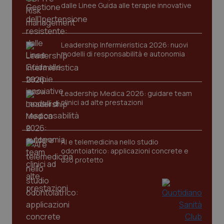
ironfish-tracking-
dalle Linee Guida alle terapie innovative
settimane
imp
named-enable
2 giorni
dal
per 
sis
sol
ute
Leadership Infermieristica 2026: nuovi
ide
modelli di responsabilità e autonomia
Wel
Leadership Medica 2026: guidare team
clinici ad alte prestazioni
AI e telemedicina nello studio
odontoiatrico: applicazioni concrete e
uso protetto