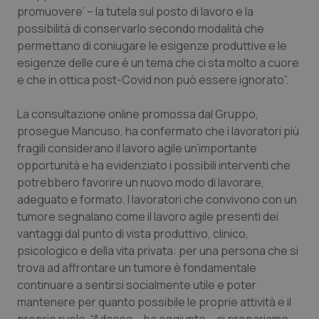
Valle D’Aosta
Oncodermatologia
promuovere’ – la tutela sul posto di lavoro e la
possibilità di conservarlo secondo modalità che
Veneto
Oncoematologia
permettano di coniugare le esigenze produttive e le
esigenze delle cure è un tema che ci sta molto a cuore
Oncologia & Nutrizione
e che in ottica post-Covid non può essere ignorato”.
Psoriasi & pelle
La consultazione online promossa dal Gruppo,
prosegue Mancuso, ha confermato che i lavoratori più
fragili considerano il lavoro agile un’importante
Quotidiano Cardiologia
opportunità e ha evidenziato i possibili interventi che
potrebbero favorire un nuovo modo di lavorare,
Quotidiano Chirurgia
adeguato e formato. I lavoratori che convivono con un
tumore segnalano come il lavoro agile presenti dei
Quotidiano Oncologia
vantaggi dal punto di vista produttivo, clinico,
psicologico e della vita privata: per una persona che si
Quotidiano Pediatria
trova ad affrontare un tumore è fondamentale
continuare a sentirsi socialmente utile e poter
Rene & patologie urogenitali
mantenere per quanto possibile le proprie attività e il