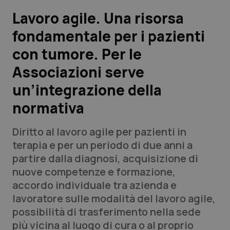
Lavoro agile. Una risorsa
Scienza e Farmaci
fondamentale per i pazienti
con tumore. Per le
Studi e Analisi
Associazioni serve
Lettere al direttore
un’integrazione della
Edizioni Regionali
normativa
QS Pro
Diritto al lavoro agile per pazienti in
terapia e per un periodo di due anni a
Professionisti Sanitari.AI
partire dalla diagnosi, acquisizione di
nuove competenze e formazione,
accordo individuale tra azienda e
Abruzzo
QS Pro Gold
lavoratore sulle modalità del lavoro agile,
QS Club
Newsletter
possibilità di trasferimento nella sede
Basilicata
Artrite & artrosi
più vicina al luogo di cura o al proprio