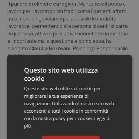
Il parere di clinici e caregiver.
Mantenere il posto di
lavoro per i lavoratori più fragili come i pazienti affetti
da tumore e agevolare il più possibile le modalità
lavorative, permettendo alla persona di sentirsi parte
di qualcosa, attiva e produttiva nonostante la malattia,
è importante ma la questione è complessa, ha
spiegato
Claudia Borreani,
Psicologa Responsabile
Ssddi Psicologia Clinica Fondazione Irccs Istituto
Nazionale Tumori di Milano: “La dimensione del lavoro è
Questo sito web utilizza
necessaria per motivi economici e di identità e ruolo
cookie
personale. La malattia non può e non deve spazzare
via una vita di lavoro, soprattutto se ci sono le
Questo sito web utilizza i cookie per
condizioni per proseguire l’attività che va garantita e
migliorare la tua esperienza di
tutelata. Naturalmente molto dipende dalle singole
navigazione. Utilizzando il nostro sito web
situazioni, dal tipo di lavoro, dalle aspettative,
acconsenti a tutti i cookie in conformità
dall’attaccamento al lavoro e dai bisogni che sono
con la nostra policy per i cookie.
Leggi di
diversi per ogni persona.
più
Diciamo, dunque, che se il valore intrinseco del lavoro
deve essere garantito, la qualità e la modalità del