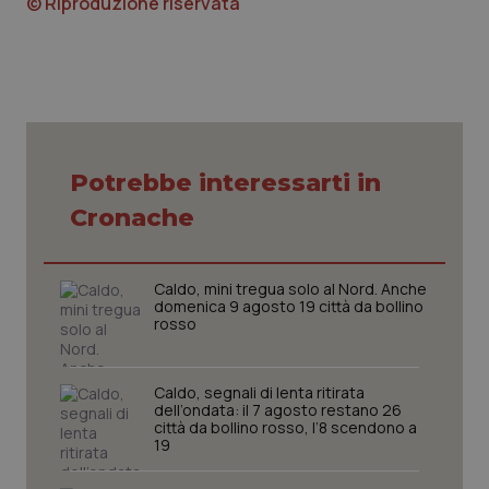
© Riproduzione riservata
Fornitore
/
Nome
Scadenza
Descrizion
Dominio
Nome
Fornitore
/
Dominio
Scadenza
Des
_ga_0VMQEQKQ1N
.quotidianosanita.it
1 anno 1
Questo
mese
cookie
VISITOR_INFO1_LIVE
5 mesi 4
Que
Google LLC
viene
settimane
imp
.youtube.com
Potrebbe interessarti in
utilizzato
You
da Google
ten
Cronache
Analytics
pre
per
del
mantener
vid
lo stato
inco
della
può
Caldo, mini tregua solo al Nord. Anche
sessione.
det
domenica 9 agosto 19 città da bollino
vis
rosso
web
uti
nuo
ver
dell
Caldo, segnali di lenta ritirata
You
dell’ondata: il 7 agosto restano 26
città da bollino rosso, l’8 scendono a
__Secure-YNID
.youtube.com
5 mesi 4
Que
19
settimane
imp
You
ten