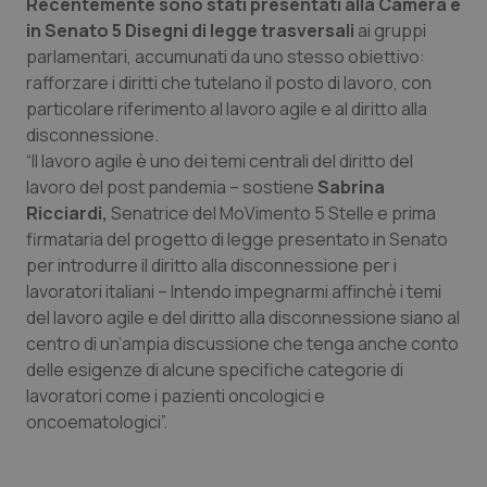
Recentemente sono stati presentati alla Camera e
in Senato 5 Disegni di legge trasversali
ai gruppi
parlamentari, accumunati da uno stesso obiettivo:
rafforzare i diritti che tutelano il posto di lavoro, con
particolare riferimento al lavoro agile e al diritto alla
disconnessione.
“Il lavoro agile è uno dei temi centrali del diritto del
lavoro del post pandemia – sostiene
Sabrina
Ricciardi,
Senatrice del MoVimento 5 Stelle e prima
firmataria del progetto di legge presentato in Senato
per introdurre il diritto alla disconnessione per i
lavoratori italiani – Intendo impegnarmi affinchè i temi
del lavoro agile e del diritto alla disconnessione siano al
centro di un’ampia discussione che tenga anche conto
delle esigenze di alcune specifiche categorie di
lavoratori come i pazienti oncologici e
oncoematologici”.