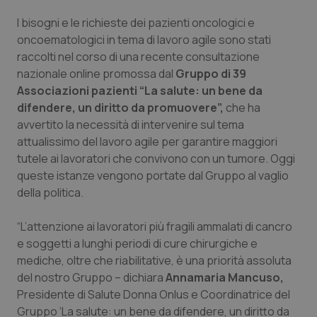
I bisogni e le richieste dei pazienti oncologici e
Piemonte
HIV
oncoematologici in tema di lavoro agile sono stati
raccolti nel corso di una recente consultazione
Provincia Autonoma di Bolzano
Infezioni & Febbre
nazionale online promossa dal
Gruppo di 39
Associazioni pazienti “La salute: un bene da
Provincia Autonoma di Trento
Ipertensione & Scompenso
difendere, un diritto da promuovere”,
che ha
avvertito la necessità di intervenire sul tema
Puglia
Malattie rare
attualissimo del lavoro agile per garantire maggiori
tutele ai lavoratori che convivono con un tumore. Oggi
Sardegna
Malattia di Crohn & Rettocolite Ulcerosa
queste istanze vengono portate dal Gruppo al vaglio
della politica.
Sicilia
Neuroscienze & patologie neurodegenerative
“L’attenzione ai lavoratori più fragili ammalati di cancro
e soggetti a lunghi periodi di cure chirurgiche e
Toscana
Obesità
mediche, oltre che riabilitative, è una priorità assoluta
del nostro Gruppo – dichiara
Annamaria Mancuso,
Umbria
Oftalmologia
Presidente di Salute Donna Onlus e Coordinatrice del
Gruppo ‘La salute: un bene da difendere, un diritto da