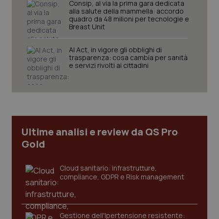
Consip, al via la prima gara dedicata
pre
del
alla salute della mammella: accordo
vid
quadro da 48 milioni per tecnologie e
inco
Breast Unit
può
det
vis
AI Act, in vigore gli obblighi di
web
trasparenza: cosa cambia per sanità
uti
e servizi rivolti ai cittadini
nuo
ver
dell
You
YSC
Sessione
Que
Google LLC
imp
.youtube.com
You
ten
vis
Ultime analisi e review da QS Pro
vid
Gold
__Secure-
.youtube.com
5 mesi 4
Que
ROLLOUT_TOKEN
settimane
imp
You
Cloud sanitario: infrastrutture,
ges
del
compliance, GDPR e Risk management
e d
per
del
ute
Gestione dell'Ipertensione resistente:
tracking-sites-
www.quotidianosanita.it
4
Que