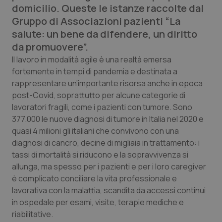
domicilio. Queste le istanze raccolte dal
Calabria
Asma & BPCO
Gruppo di Associazioni pazienti “La
salute: un bene da difendere, un diritto
Campania
Car-T
da promuovere”.
Emilia-Romagna
Colesterolo & coronaropatie
Il lavoro in modalità agile è una realtà emersa
fortemente in tempi di pandemia e destinata a
rappresentare un’importante risorsa anche in epoca
Friuli Venezia Giulia
Dermatite Atopica
post-Covid, soprattutto per alcune categorie di
lavoratori fragili, come i pazienti con tumore. Sono
Lazio
Diabete & glucometri
377.000 le nuove diagnosi di tumore in Italia nel 2020 e
quasi 4 milioni gli italiani che convivono con una
Liguria
Disturbi dell’umore
diagnosi di cancro, decine di migliaia in trattamento: i
tassi di mortalità si riducono e la sopravvivenza si
Lombardia
Dolore
allunga, ma spesso per i pazienti e per i loro caregiver
è complicato conciliare la vita professionale e
Marche
Donna & Salute
lavorativa con la malattia, scandita da accessi continui
in ospedale per esami, visite, terapie mediche e
Molise
Epatiti
riabilitative.