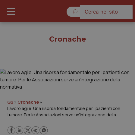
Venerdì 7 Agosto 2026
Cronache
Cronache
Cronache
Governo e Parlamento
QS
»
Cronache
»
Lavoro agile. Una risorsa fondamentale per i pazienti con
tumore. Per le Associazioni serve un’integrazione della
Regioni e Asl
normativa
Lavoro e Professioni