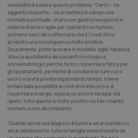
sensibilità di evitare questo problema. “Certo – ha
aggiunto l’esperto – se si metterà in campo una
normativa puntuale, chiara con giusti presupposti in
materia di lavoro agile per i pazienti con tumore,
potremo senz’altro affermare che il Covid-19 ha
prodotto una conseguenza molto positiva.
Sicuramente, poter lavorare in modalità ‘agile’ facilita la
vita e la quotidianità dei pazienti oncologici e
oncoematologici perché fa loro risparmiare fatica per
gli spostamenti, permette di conciliare le cure con il
lavoro e la vita privata risparmiando tempo, li tiene
lontani dalla possibilità di contrarre infezioni e di
risparmiare energie, specie se sono in terapia. Ma,
ripeto, tutto questo è molto positivo se ben chiarito,
normato e non discriminante”.
“Quando arriva una diagnosi di tumore ad un bambino o
ad un adolescente, tutta la famiglia viene investita da
PHPSESSID
Sessio
PHP.net
www.quotidianosanita.it