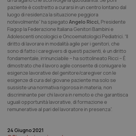
un uragano che sconvolge la quotidianità. Se poi il
paziente è costretto a curarsi in un centro lontano dal
luogo di residenza la situazione peggiora
notevolmente” ha spiegato
Angelo Ricci,
Presidente
Fiagop la Federazione Italiana Genitori Bambini e
Adolescenti oncologici e Oncoematologici Pediatrici. “Il
diritto di lavorare in modalità agile per i genitori, che
sono di fatto i caregivers di questi pazienti, è un diritto
fondamentale, irrinunciabile – ha sottolineato Ricci – È
dimostrato che il lavoro agile consente di coniugare le
esigenze lavorative del genitore/caregiver con le
esigenze di cura del giovane paziente ma solo se
sussiste una normativa rigorosa in materia, non
discriminante per chi lavora in remoto e che garantisca
uguali opportunità lavorative, di formazione e
_ga_KM60CM4NPH
.quotidianosanita.it
1 anno
mes
remunerative al pari del lavoratore in presenza”.
24 Giugno 2021