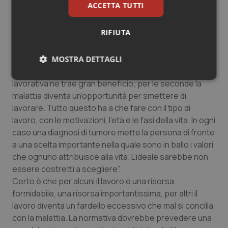
ACCETTA TUTTI
lavoro non è solo risolvibile con il lavoro agile. Ci sono
persone – ha aggiunto – per le quali il lavoro è centrale,
RIFIUTA
una risorsa della loro vita, un valore importante; altre
che il lavoro lo subiscono per varie ragioni. Le prime
traggono grandi soddisfazioni dal lavoro, per cui la
MOSTRA DETTAGLI
malattia affrontata mantenendo viva la dimensione
Necessari
Statistici
Marketing
lavorativa ne trae gran beneficio; per le seconde la
malattia diventa un’opportunità per smettere di
lavorare. Tutto questo ha a che fare con il tipo di
lavoro, con le motivazioni, l’età e le fasi della vita. In ogni
caso una diagnosi di tumore mette la persona di fronte
a una scelta importante nella quale sono in ballo i valori
Necessari
Statistici
Marketing
che ognuno attribuisce alla vita. L’ideale sarebbe non
essere costretti a scegliere”.
I cookie necessari contribuiscono a rendere fruibile il
Certo è che per alcuni il lavoro è una risorsa
sito web abilitandone funzionalità di base quali la
navigazione sulle pagine e l'accesso alle aree
formidabile, una risorsa importantissima, per altri il
protette del sito. Il sito web non è in grado di
lavoro diventa un fardello eccessivo che mal si concilia
funzionare correttamente senza questi cookie.
con la malattia. La normativa dovrebbe prevedere una
Nome
Fornitore
/
Dominio
Scaden