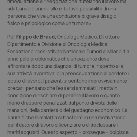
rimodulazione e rinegoziazione, tutelando il lavoro ma
VISITOR_PRIVACY_METADATA
5 mesi
YouTube
adattandolo anche alle effettive possibilità di una
settim
.youtube.com
persona che vive una condizione di grave disagio
fisico e psicologico come un tumore».
Per
Filippo de Braud,
Oncologo Medico, Direttore
Dipartimento e Divisione di Oncologia Medica,
Fondazione Irccs Istituto Nazionale Tumori di Milano “La
principale problematica che un paziente deve
affrontare dopo una diagnosi di tumore, rispetto alla
sua attività lavorativa, è la preoccupazione di perdere il
posto di lavoro. I pazienti si sentono improvvisamente
precari, pensano che l’essersi ammalati li metta in
condizione di rischiare di perdere il lavoro o quanto
meno di essere penalizzati dal punto di vista delle
CookieScriptConsent
5 mesi
CookieScript
settim
www.quotidianosanita.it
mansioni, della carriera o del guadagno economico. La
paura è che la malattia si trasformi in una motivazione
per il datore di lavoro di licenziare o di declassare i
meriti acquisiti. Questo aspetto – prosegue – colpisce