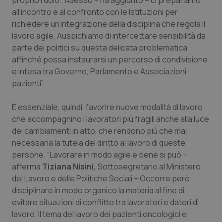
proprio ruolo. “Adesso – ha aggiunto – ci prepariamo
Salute orale & impianti
all’incontro e al confronto con le Istituzioni per
richiedere un’integrazione della disciplina che regola il
lavoro agile. Auspichiamo di intercettare sensibilità da
Sangue & coagulazione
parte dei politici su questa delicata problematica
affinché possa instaurarsi un percorso di condivisione
Tiroide
e intesa tra Governo, Parlamento e Associazioni
pazienti”.
Tumore al seno
È essenziale, quindi, favorire nuove modalità di lavoro
Tumore ovarico
che accompagnino i lavoratori più fragili anche alla luce
dei cambiamenti in atto, che rendono più che mai
Tumori del Polmone & Testa Collo
necessaria la tutela del diritto al lavoro di queste
persone. “Lavorare in modo agile e bene si può –
Tumori gastrointestinali
afferma
Tiziana Nisini,
Sottosegretario al Ministero
del Lavoro e delle Politiche Sociali – Occorre però
disciplinare in modo organico la materia al fine di
Ulcera & Reflusso
evitare situazioni di conflitto tra lavoratori e datori di
lavoro. Il tema del lavoro dei pazienti oncologici e
Vaccini