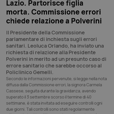
Lazio. Partorisce figlia
morta. Commissione errori
Scienza e Farmaci
chiede relazione a Polverini
Studi e Analisi
Il Presidente della Commissione
Lettere al direttore
parlamentare di inchiesta sugli errori
sanitari. Leoluca Orlando, ha inviato una
Edizioni Regionali
richiesta di relazione alla Presidente
Polverini in merito ad un presunto caso di
QS Pro
errore sanitario che sarebbe occorso al
Policlinico Gemelli.
Professionisti Sanitari.AI
Secondo le informazioni pervenute, si legge nella nota
diffusa dalla Commissione errori, la signora Carmela
Cassese, seguita durante la gravidanza, avendo
Abruzzo
QS Pro Gold
superato il 3 settembre scorso il termine di 40
QS Club
Newsletter
settimane, è stata invitata ad eseguire controlli ogni
Basilicata
Artrite & artrosi
due giorni. Tali controlli sono stati regolarmente