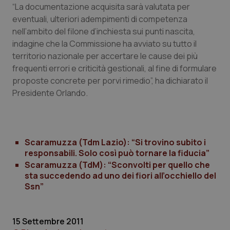
“La documentazione acquisita sarà valutata per
Piemonte
HIV
eventuali, ulteriori adempimenti di competenza
nell’ambito del filone d’inchiesta sui punti nascita,
indagine che la Commissione ha avviato su tutto il
Provincia Autonoma di Bolzano
Infezioni & Febbre
territorio nazionale per accertare le cause dei più
frequenti errori e criticità gestionali, al fine di formulare
Provincia Autonoma di Trento
Ipertensione & Scompenso
proposte concrete per porvi rimedio”, ha dichiarato il
Presidente Orlando.
Puglia
Malattie rare
Sardegna
Malattia di Crohn & Rettocolite Ulcerosa
Scaramuzza (Tdm Lazio): “Si trovino subito i
Sicilia
Neuroscienze & patologie neurodegenerative
responsabili. Solo così può tornare la fiducia”
Scaramuzza (TdM): “Sconvolti per quello che
sta succedendo ad uno dei fiori all’occhiello del
Toscana
Obesità
Ssn”
Umbria
Oftalmologia
15 Settembre 2011