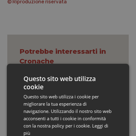
Valle D’Aosta
Oncodermatologia
© Riproduzione riservata
Veneto
Oncoematologia
Oncologia & Nutrizione
Psoriasi & pelle
Potrebbe interessarti in
Cronache
Quotidiano Cardiologia
Questo sito web utilizza
Quotidiano Chirurgia
Caldo, segnali di lenta ritirata
cookie
dell’ondata: il 7 agosto restano 26
città da bollino rosso, l’8 scendono a
Quotidiano Oncologia
21
Questo sito web utilizza i cookie per
migliorare la tua esperienza di
Consip, al via la prima gara dedicata
Quotidiano Pediatria
navigazione. Utilizzando il nostro sito web
alla salute della mammella: accordo
acconsenti a tutti i cookie in conformità
quadro da 48 milioni per tecnologie e
Breast Unit
con la nostra policy per i cookie.
Leggi di
Rene & patologie urogenitali
più