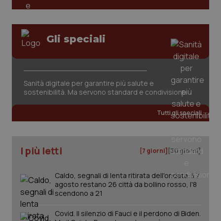
Gli speciali
Sanità digitale per garantire più salute e
tracking-sites-ironfish-
www.quotidianosanita.it
4
sostenibilità. Ma servono standard e condivisione
tracking-enable
settim
2 gior
Tutti gli speciali
tracking-sites-ironfish-
www.quotidianosanita.it
4
I più letti
session-id
settim
[7 giorni]
[30 giorni]
2 gior
Caldo, segnali di lenta ritirata dell'ondata: il 7
agosto restano 26 città da bollino rosso, l'8
scendono a 21
_ga
1 anno
Google LLC
mes
.quotidianosanita.it
Covid. Il silenzio di Fauci e il perdono di Biden.