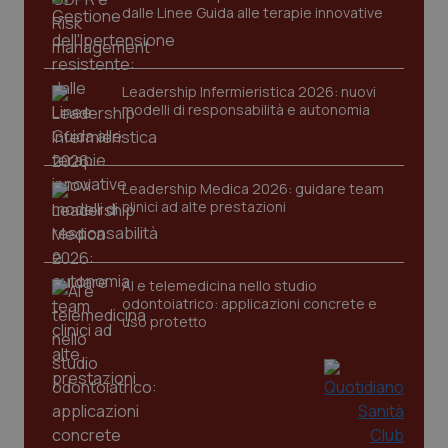
dalle Linee Guida alle terapie innovative
Nome
Fornitore
/
Dominio
Scaden
VISITOR_PRIVACY_METADATA
5 mesi
YouTube
settim
.youtube.com
Leadership Infermieristica 2026: nuovi
modelli di responsabilità e autonomia
Leadership Medica 2026: guidare team
clinici ad alte prestazioni
AI e telemedicina nello studio
odontoiatrico: applicazioni concrete e
uso protetto
CookieScriptConsent
5 mesi
CookieScript
settim
www.quotidianosanita.it