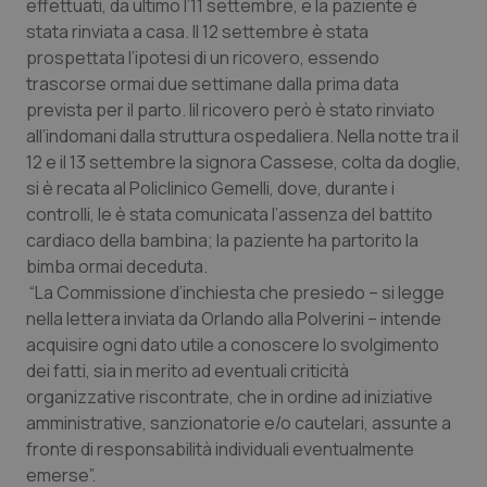
effettuati, da ultimo l’11 settembre, e la paziente è
Calabria
Asma & BPCO
stata rinviata a casa. Il 12 settembre è stata
prospettata l’ipotesi di un ricovero, essendo
Campania
Car-T
trascorse ormai due settimane dalla prima data
prevista per il parto. Iil ricovero però è stato rinviato
Emilia-Romagna
Colesterolo & coronaropatie
all’indomani dalla struttura ospedaliera. Nella notte tra il
12 e il 13 settembre la signora Cassese, colta da doglie,
Friuli Venezia Giulia
Dermatite Atopica
si è recata al Policlinico Gemelli, dove, durante i
controlli, le è stata comunicata l’assenza del battito
cardiaco della bambina; la paziente ha partorito la
Lazio
Diabete & glucometri
bimba ormai deceduta.
“La Commissione d’inchiesta che presiedo – si legge
Liguria
Disturbi dell’umore
nella lettera inviata da Orlando alla Polverini – intende
acquisire ogni dato utile a conoscere lo svolgimento
Lombardia
Dolore
dei fatti, sia in merito ad eventuali criticità
organizzative riscontrate, che in ordine ad iniziative
Marche
Donna & Salute
amministrative, sanzionatorie e/o cautelari, assunte a
fronte di responsabilità individuali eventualmente
Molise
Epatiti
emerse”.