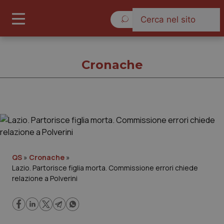
Venerdì 7 Agosto 2026
Cronache
Cronache
Cronache
QS
»
Cronache
»
Lazio. Partorisce figlia morta. Commissione errori chiede
Governo e Parlamento
relazione a Polverini
Regioni e Asl
Lavoro e Professioni