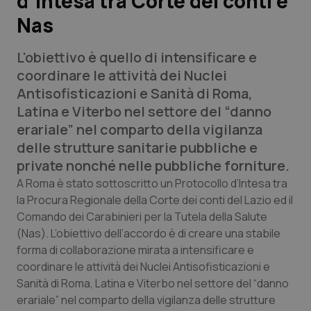
d’intesa tra Corte dei conti e
Nas
Scienza e Farmaci
L'obiettivo è quello di intensificare e
Studi e Analisi
coordinare le attività dei Nuclei
Antisofisticazioni e Sanità di Roma,
Lettere al direttore
Latina e Viterbo nel settore del “danno
erariale” nel comparto della vigilanza
Edizioni Regionali
delle strutture sanitarie pubbliche e
private nonché nelle pubbliche forniture.
QS Pro
A Roma è stato sottoscritto un Protocollo d’Intesa tra
la Procura Regionale della Corte dei conti del Lazio ed il
Professionisti Sanitari.AI
Comando dei Carabinieri per la Tutela della Salute
(Nas). L’obiettivo dell’accordo è di creare una stabile
Abruzzo
QS Pro Gold
forma di collaborazione mirata a intensificare e
coordinare le attività dei Nuclei Antisofisticazioni e
QS Club
Newsletter
Sanità di Roma, Latina e Viterbo nel settore del “danno
Basilicata
Artrite & artrosi
erariale” nel comparto della vigilanza delle strutture