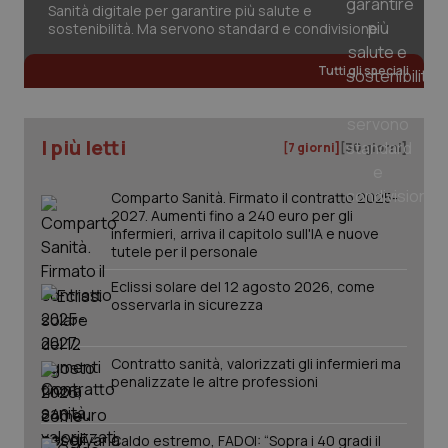
Sanità digitale per garantire più salute e
sostenibilità. Ma servono standard e condivisione
Tutti gli speciali
tracking-sites-ironfish-
www.quotidianosanita.it
4
tracking-enable
settim
2 gior
I più letti
[7 giorni]
[30 giorni]
Comparto Sanità. Firmato il contratto 2025-
tracking-sites-ironfish-
www.quotidianosanita.it
4
2027. Aumenti fino a 240 euro per gli
session-id
settim
infermieri, arriva il capitolo sull'IA e nuove
2 gior
tutele per il personale
Eclissi solare del 12 agosto 2026, come
osservarla in sicurezza
_ga
1 anno
Google LLC
mes
.quotidianosanita.it
Contratto sanità, valorizzati gli infermieri ma
penalizzate le altre professioni
Caldo estremo, FADOI: “Sopra i 40 gradi il