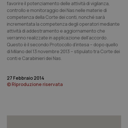
favorire il potenziamento delle attività di vigilanza,
Piemonte
HIV
controllo e monitoraggio dei Nas nelle materie di
competenza della Corte dei conti, nonché sarà
incrementata la competenza degli operatori mediante
Provincia Autonoma di Bolzano
Infezioni & Febbre
attività di addestramento e aggiornamento che
verranno realizzate in applicazione dell’accordo.
Provincia Autonoma di Trento
Ipertensione & Scompenso
Questo è il secondo Protocollo d’intesa – dopo quello
di Milano del 13 novembre 2013 – stipulato tra Corte dei
Puglia
Malattie rare
conti e Carabinieri dei Nas.
Sardegna
Malattia di Crohn & Rettocolite Ulcerosa
27 Febbraio 2014
Sicilia
Neuroscienze & patologie neurodegenerative
© Riproduzione riservata
Toscana
Obesità
Umbria
Oftalmologia