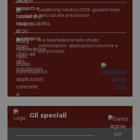
Leadership Medica 2026: guidare team
clinici ad alte prestazioni
AI e telemedicina nello studio
odontoiatrico: applicazioni concrete e
uso protetto
CookieScriptConsent
5 mesi
CookieScript
settim
www.quotidianosanita.it
Gli speciali