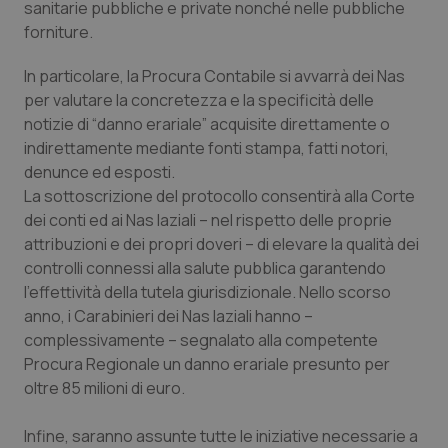
sanitarie pubbliche e private nonché nelle pubbliche
Calabria
Asma & BPCO
forniture.
Campania
Car-T
In particolare, la Procura Contabile si avvarrà dei Nas
per valutare la concretezza e la specificità delle
Emilia-Romagna
Colesterolo & coronaropatie
notizie di “danno erariale” acquisite direttamente o
indirettamente mediante fonti stampa, fatti notori,
Friuli Venezia Giulia
Dermatite Atopica
denunce ed esposti.
La sottoscrizione del protocollo consentirà alla Corte
dei conti ed ai Nas laziali – nel rispetto delle proprie
Lazio
Diabete & glucometri
attribuzioni e dei propri doveri – di elevare la qualità dei
controlli connessi alla salute pubblica garantendo
Liguria
Disturbi dell’umore
l’effettività della tutela giurisdizionale. Nello scorso
anno, i Carabinieri dei Nas laziali hanno –
Lombardia
Dolore
complessivamente – segnalato alla competente
Procura Regionale un danno erariale presunto per
Marche
Donna & Salute
oltre 85 milioni di euro.
Molise
Epatiti
Infine, saranno assunte tutte le iniziative necessarie a