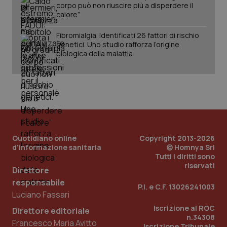
corpo può non riuscire più a disperdere il
calore”
Fibromialgia. Identificati 26 fattori di rischio
genetici. Uno studio rafforza l’origine
biologica della malattia
Quotidiano online
Copyright 2013-2026
d'informazione sanitaria
© Homnya Srl
Tutti i diritti sono
riservati
Direttore
responsabile
P.I. e C.F. 13026241003
PHPSESSID
Sessio
PHP.net
Luciano Fassari
www.quotidianosanita.it
Iscrizione al ROC
Direttore editoriale
n.34308
Francesco Maria Avitto
Iscrizione Tribunale