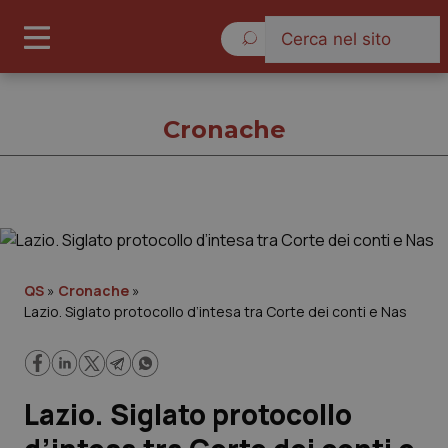
Giovedì 6 Agosto 2026
Cronache
Cronache
Cronache
QS
»
Cronache
»
Lazio. Siglato protocollo d’intesa tra Corte dei conti e Nas
Governo e Parlamento
Regioni e Asl
Lazio. Siglato protocollo
Lavoro e Professioni