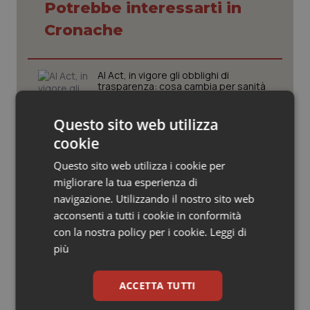
Valle D’Aosta
Oncodermatologia
Potrebbe interessarti in
Cronache
Veneto
Oncoematologia
Oncologia & Nutrizione
AI Act, in vigore gli obblighi di
trasparenza: cosa cambia per sanità
e servizi rivolti ai cittadini
Psoriasi & pelle
Questo sito web utilizza
cookie
Caldo, l’ondata prosegue. Il 7 agosto
Quotidiano Cardiologia
26 città restano da bollino rosso, solo
Bolzano torna in giallo
Questo sito web utilizza i cookie per
Quotidiano Chirurgia
migliorare la tua esperienza di
navigazione. Utilizzando il nostro sito web
Maxi furto di farmaci all’ospedale
acconsenti a tutti i cookie in conformità
Quotidiano Oncologia
“Maggiore Nino Baglieri” di Modica
con la nostra policy per i cookie.
Leggi di
più
Quotidiano Pediatria
Caldo, il 6 agosto tutta Italia da
bollino rosso. Massima allerta in tutte
ACCETTA TUTTI
Rene & patologie urogenitali
le 27 città monitorate