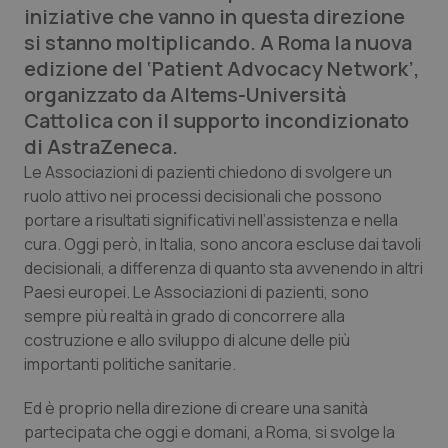
iniziative che vanno in questa direzione
Calabria
Asma & BPCO
si stanno moltiplicando. A Roma la nuova
edizione del ‘Patient Advocacy Network’,
Campania
Car-T
organizzato da Altems-Università
Cattolica con il supporto incondizionato
Emilia-Romagna
Colesterolo & coronaropatie
di AstraZeneca.
Friuli Venezia Giulia
Dermatite Atopica
Le Associazioni di pazienti chiedono di svolgere un
ruolo attivo nei processi decisionali che possono
portare a risultati significativi nell’assistenza e nella
Lazio
Diabete & glucometri
cura. Oggi però, in Italia, sono ancora escluse dai tavoli
decisionali, a differenza di quanto sta avvenendo in altri
Liguria
Disturbi dell’umore
Paesi europei. Le Associazioni di pazienti, sono
sempre più realtà in grado di concorrere alla
Lombardia
Dolore
costruzione e allo sviluppo di alcune delle più
importanti politiche sanitarie.
Marche
Donna & Salute
Ed è proprio nella direzione di creare una sanità
Molise
Epatiti
partecipata che oggi e domani, a Roma, si svolge la