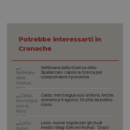
Potrebbe interessarti in
CookieScriptConsent
5 mesi
CookieScript
settim
www.quotidianosanita.it
Cronache
Settimana della Scienza dello
Spallanzani: capire la ricerca per
comprendere il presente
Caldo, mini tregua solo al Nord. Anche
domenica 9 agosto 19 città da bollino
rosso
tracking-sites-ironfish-
www.quotidianosanita.it
4
tracking-enable
settim
2 gior
Lazio, nuove regole per gli studi
medici. Magi (Omceo Roma): “Dopo