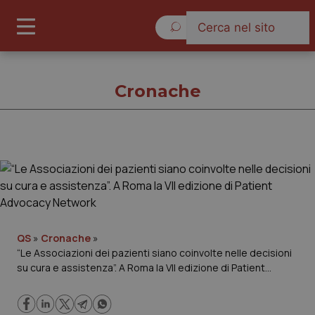
Venerdì 7 Agosto 2026
Cronache
Cronache
Cronache
Governo e Parlamento
QS
»
Cronache
»
“Le Associazioni dei pazienti siano coinvolte nelle decisioni
su cura e assistenza”. A Roma la VII edizione di Patient
Regioni e Asl
Advocacy Network
Lavoro e Professioni