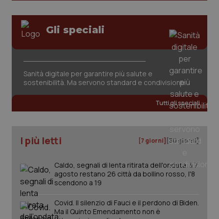
Gli speciali
_ga_KM60CM4NPH
.quotidianosanita.it
1 anno
Sanità digitale per garantire più salute e
mes
sostenibilità. Ma servono standard e condivisione
Tutti gli speciali
I più letti
[7 giorni]
[30 giorni]
Fornitore
/
Caldo, segnali di lenta ritirata dell'ondata: il 7
Nome
Scadenza
Descrizion
Dominio
agosto restano 26 città da bollino rosso, l'8
Nome
Fornitore
/
Dominio
Scadenza
Des
scendono a 19
_ga_0VMQEQKQ1N
.quotidianosanita.it
1 anno 1
Questo
mese
cookie
VISITOR_INFO1_LIVE
5 mesi 4
Que
Google LLC
viene
settimane
imp
.youtube.com
Covid. Il silenzio di Fauci e il perdono di Biden.
utilizzato
You
Ma il Quinto Emendamento non è
da Google
ten
Analytics