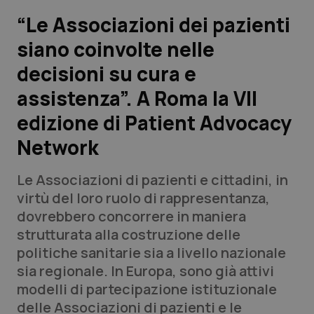
“Le Associazioni dei pazienti
Scienza e Farmaci
siano coinvolte nelle
decisioni su cura e
Studi e Analisi
assistenza”. A Roma la VII
Lettere al direttore
edizione di Patient Advocacy
Edizioni Regionali
Network
QS Pro
Le Associazioni di pazienti e cittadini, in
virtù del loro ruolo di rappresentanza,
Professionisti Sanitari.AI
dovrebbero concorrere in maniera
strutturata alla costruzione delle
politiche sanitarie sia a livello nazionale
Abruzzo
QS Pro Gold
sia regionale. In Europa, sono già attivi
QS Club
Newsletter
modelli di partecipazione istituzionale
Basilicata
Artrite & artrosi
delle Associazioni di pazienti e le