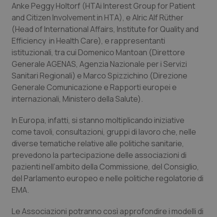
Anke Peggy Holtorf (HTAi Interest Group for Patient
Salute orale & impianti
and Citizen Involvement in HTA), e Alric Alf Rüther
(Head of International Affairs, Institute for Quality and
Sangue & coagulazione
Efficiency in Health Care), e rappresentanti
istituzionali, tra cui Domenico Mantoan (Direttore
Tiroide
Generale AGENAS, Agenzia Nazionale per i Servizi
Sanitari Regionali) e Marco Spizzichino (Direzione
Tumore al seno
Generale Comunicazione e Rapporti europei e
internazionali, Ministero della Salute).
Tumore ovarico
In Europa, infatti, si stanno moltiplicando iniziative
come tavoli, consultazioni, gruppi di lavoro che, nelle
Tumori del Polmone & Testa Collo
diverse tematiche relative alle politiche sanitarie,
prevedono la partecipazione delle associazioni di
Tumori gastrointestinali
pazienti nell’ambito della Commissione, del Consiglio,
del Parlamento europeo e nelle politiche regolatorie di
Ulcera & Reflusso
EMA.
Le Associazioni potranno così approfondire i modelli di
Vaccini