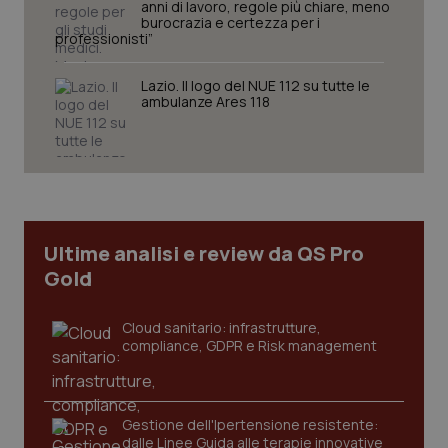
anni di lavoro, regole più chiare, meno
burocrazia e certezza per i
professionisti”
tracking-sites-ironfish-
www.quotidianosanita.it
4
session-id
settim
2 gior
Lazio. Il logo del NUE 112 su tutte le
ambulanze Ares 118
_ga
1 anno
Google LLC
mes
.quotidianosanita.it
Ultime analisi e review da QS Pro
Gold
Cloud sanitario: infrastrutture,
compliance, GDPR e Risk management
Gestione dell'Ipertensione resistente:
dalle Linee Guida alle terapie innovative