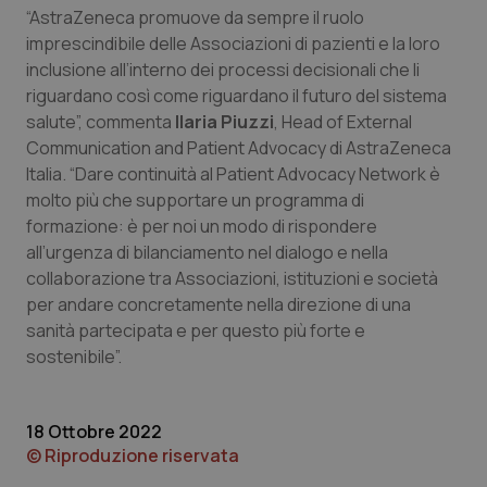
“AstraZeneca promuove da sempre il ruolo
imprescindibile delle Associazioni di pazienti e la loro
inclusione all’interno dei processi decisionali che li
riguardano così come riguardano il futuro del sistema
Necessari
Statistici
Marketing
salute”, commenta
Ilaria Piuzzi
, Head of External
Communication and Patient Advocacy di AstraZeneca
I cookie necessari contribuiscono a rendere fruibile il
sito web abilitandone funzionalità di base quali la
Italia. “Dare continuità al Patient Advocacy Network è
navigazione sulle pagine e l'accesso alle aree
molto più che supportare un programma di
protette del sito. Il sito web non è in grado di
funzionare correttamente senza questi cookie.
formazione: è per noi un modo di rispondere
all’urgenza di bilanciamento nel dialogo e nella
Nome
Fornitore
/
Dominio
Scaden
collaborazione tra Associazioni, istituzioni e società
VISITOR_PRIVACY_METADATA
5 mesi
YouTube
settim
.youtube.com
per andare concretamente nella direzione di una
sanità partecipata e per questo più forte e
sostenibile”.
18 Ottobre 2022
© Riproduzione riservata