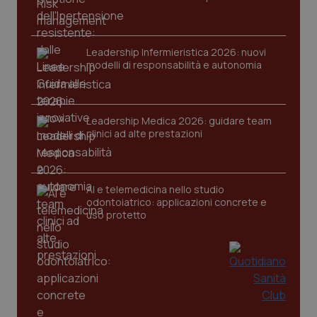
Leadership Infermieristica 2026: nuovi
modelli di responsabilità e autonomia
Leadership Medica 2026: guidare team
clinici ad alte prestazioni
PHPSESSID
Sessio
PHP.net
www.quotidianosanita.it
AI e telemedicina nello studio
odontoiatrico: applicazioni concrete e
uso protetto