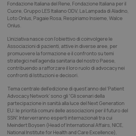
Valle D’Aosta
Oncodermatologia
Fondazione Italiana del Rene, Fondazione Italiana per il
Cuore, Gruppo LES Italiano ODV, La Lampada di Aladino,
Veneto
Oncoematologia
Loto Onlus, Pagaie Rosa, Respiriamo Insieme, Walce
Onlus.
Oncologia & Nutrizione
L’iniziativa nasce con l’obiettivo di coinvolgere le
Associazioni di pazienti, attive in diverse aree, per
Psoriasi & pelle
promuovere la formazione e il confronto su temi
strategici nell’agenda sanitaria del nostro Paese,
Quotidiano Cardiologia
contribuendo a rafforzare il loro ruolo di advocacy nei
confronti di Istituzioni e decisori.
Quotidiano Chirurgia
Tema centrale dell’edizione di quest’anno del ‘Patient
Quotidiano Oncologia
Advocacy Network’ sono gli “Gli scenari della
partecipazione in sanità alla luce del Next Generation
EU: le priorità comuni delle associazioni per il futuro del
Quotidiano Pediatria
SSN”. Interverranno esperti internazionali tra cui
Meindert Boysen (Head of International Affairs, NICE,
Rene & patologie urogenitali
National Institute for Health and Care Excellence),