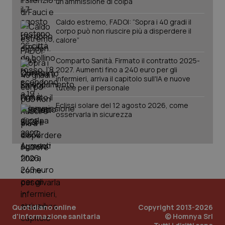
un’ammissione di colpa
pre
per
del
mantener
vid
lo stato
Caldo estremo, FADOI: “Sopra i 40 gradi il
inco
della
può
corpo può non riuscire più a disperdere il
sessione.
det
calore”
vis
web
uti
Comparto Sanità. Firmato il contratto 2025-
nuo
2027. Aumenti fino a 240 euro per gli
ver
infermieri, arriva il capitolo sull'IA e nuove
dell
You
tutele per il personale
__Secure-YNID
.youtube.com
5 mesi 4
Que
Eclissi solare del 12 agosto 2026, come
settimane
imp
osservarla in sicurezza
You
ten
pre
del
vid
inco
può
det
vis
web
uti
nuo
ver
dell
Quotidiano online
Copyright 2013-2026
You
d'informazione sanitaria
© Homnya Srl