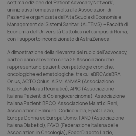
settima edizione del ‘Patient Advocacy Network’,
un’iniziativa formativa rivolta alle Associazioni di
Piemonte
HIV
Pazienti e organizzata dall’Alta Scuola di Economia e
Management dei Sistemi Sanitari (ALTEMS) – Facoltà di
Provincia Autonoma di Bolzano
Infezioni & Febbre
Economia dell’Università Cattolica nel campus di Roma,
con il supporto incondizionato di AstraZeneca.
Provincia Autonoma di Trento
Ipertensione & Scompenso
A dimostrazione della rilevanza del ruolo dell’advocacy,
Puglia
Malattie rare
partecipano all’evento circa 25 Associazioni che
rappresentano pazienti con patologie croniche,
Sardegna
Malattia di Crohn & Rettocolite Ulcerosa
oncologiche ed ematologiche, tra cui aBRCAdaBRA
Onlus, ACTO Onlus, AISM, ANMAR (Associazione
Nazionale Malati Reumatici), APIC (Associazione
Sicilia
Neuroscienze & patologie neurodegenerative
Italiana Pazienti di Colangiocarcinoma), Associazione
Italiana Pazienti BPCO, Associazione Malati di Reni,
Toscana
Obesità
Associazione Palinuro, Codice Viola, EpaC Lazio,
Europa Donna ed Europa Uomo, FAND (Associazione
Umbria
Oftalmologia
Italiana Diabetici), FAVO (Federazione Italiana delle
Associazioni in Oncologia)
,
FederDiabete Lazio,