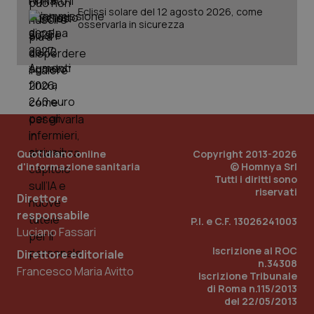
Fornitore
/
Eclissi solare del 12 agosto 2026, come
Nome
Scadenza
Descrizion
Dominio
osservarla in sicurezza
Nome
Fornitore
/
Dominio
Scadenza
Des
_ga_0VMQEQKQ1N
.quotidianosanita.it
1 anno 1
Questo
mese
cookie
VISITOR_INFO1_LIVE
5 mesi 4
Que
Google LLC
viene
settimane
imp
.youtube.com
utilizzato
You
da Google
ten
Analytics
pre
per
del
mantener
vid
lo stato
inco
della
può
sessione.
det
vis
Quotidiano online
Copyright 2013-2026
web
d'informazione sanitaria
© Homnya Srl
uti
Tutti i diritti sono
nuo
ver
riservati
Direttore
dell
You
responsabile
P.I. e C.F. 13026241003
__Secure-YNID
.youtube.com
5 mesi 4
Que
Luciano Fassari
settimane
imp
You
Iscrizione al ROC
Direttore editoriale
ten
n.34308
pre
Francesco Maria Avitto
Iscrizione Tribunale
del
vid
di Roma n.115/2013
inco
del 22/05/2013
può