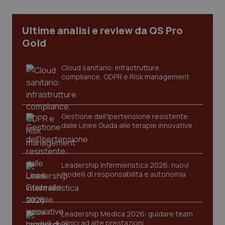
Ultime analisi e review da QS Pro
tracking-sites-ironfish-
www.quotidianosanita.it
4
Gold
tracking-enable
settim
2 gior
Cloud sanitario: infrastrutture,
compliance, GDPR e Risk management
tracking-sites-ironfish-
www.quotidianosanita.it
4
session-id
settim
2 gior
Gestione dell'Ipertensione resistente:
dalle Linee Guida alle terapie innovative
_ga
1 anno
Google LLC
mes
.quotidianosanita.it
Leadership Infermieristica 2026: nuovi
modelli di responsabilità e autonomia
Leadership Medica 2026: guidare team
clinici ad alte prestazioni