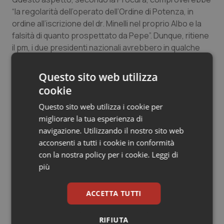
“la regolarità dell’operato dell’Ordine di Potenza, in
ordine all’iscrizione del dr. Minelli nel proprio Albo e la
falsità di quanto prospettato da Pepe”. Dunque, ritiene
il pm, i due presidenti nazionali avrebbero in qualche
maniera favorito Pepe “al fine di consolidare la
posizione apicale di quest’ultimo all’interno dell’ordine
Questo sito web utilizza
di Lecce ed i relativi poteri”.
cookie
Questo sito web utilizza i cookie per
In particolare, ritiene la Procura leccese, scrivono
migliorare la tua esperienza di
ancora i giornali locali, Bianco avrebbe inoltrato al
navigazione. Utilizzando il nostro sito web
Ministero della Salute una richiesta di scioglimento
acconsenti a tutti i cookie in conformità
dell’Ordine dei Medici di Potenza per le presunte
con la nostra policy per i cookie.
Leggi di
irregolarità tenute dal detto Ordine nell’iscrizione di
più
Minelli, non adeguatamente supportata da documenti.
Invece, l'attuale presidente Chersevani avrebbe
ACCETTA TUTTI
inviato una certificazione all’Ordine di Potenza,
intimando di prendere atto che Minelli è iscritto presso
RIFIUTA