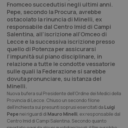
Fnomceo succedutisi negli ultimi anni.
Calabria
Asma & BPCO
Pepe, secondo la Procura, avrebbe
ostacolato la rinuncia di Minelli, ex
Campania
Car-T
responsabile dal Centro Imid di Campi
Salentina, all’iscrizione all'Omceo di
Emilia-Romagna
Colesterolo & coronaropatie
Lecce e la successiva iscrizione presso
quello di Potenza per assicurarsi
Friuli Venezia Giulia
Dermatite Atopica
l'impunità sul piano disciplinare, in
relazione a tutte le condotte vessatorie
Lazio
Diabete & glucometri
sulle quali la Federazione si sarebbe
dovuta pronunciare, su istanza del
Liguria
Disturbi dell’umore
Minelli.
Lombardia
Dolore
Nuova bufera sul Presidente dell’Ordine dei Medici della
Provincia di Lecce. Chiuso un secondo filone
dell’inchiesta sui presunti soprusi esercitati da
Luigi
Marche
Donna & Salute
Pepe
nei riguardi di
Mauro Minelli
, ex responsabile dal
Centro Imid di Campi Salentina. Secondo quanto
Molise
Epatiti
riportato oggi da alcuni quotidiani locali, il Pm avrebbe