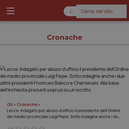
Venerdì 7 Agosto 2026
Cronache
Cronache
Cronache
Governo e Parlamento
QS
»
Cronache
»
Lecce. Indagato per abuso d’ufficio il presidente dell’Ordine
Regioni e Asl
dei medici provinciale Luigi Pepe. Sotto indagine anche i due
ultimi presidenti Fnomceo Bianco e Chersevani. Alla base
Lavoro e Professioni
dell’inchiesta presunti soprusi su un iscritto