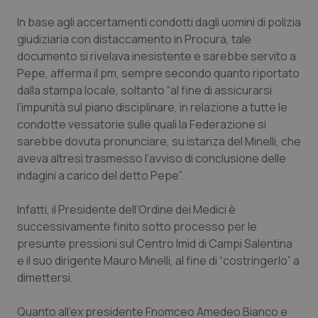
Valle D’Aosta
Oncodermatologia
In base agli accertamenti condotti dagli uomini di polizia
Veneto
Oncoematologia
giudiziaria con distaccamento in Procura, tale
documento si rivelava inesistente e sarebbe servito a
Pepe, afferma il pm, sempre secondo quanto riportato
Oncologia & Nutrizione
dalla stampa locale, soltanto “al fine di assicurarsi
l’impunità sul piano disciplinare, in relazione a tutte le
Psoriasi & pelle
condotte vessatorie sulle quali la Federazione si
sarebbe dovuta pronunciare, su istanza del Minelli, che
Quotidiano Cardiologia
aveva altresì trasmesso l’avviso di conclusione delle
indagini a carico del detto Pepe”.
Quotidiano Chirurgia
Infatti, il Presidente dell’Ordine dei Medici è
Quotidiano Oncologia
successivamente finito sotto processo per le
presunte pressioni sul Centro Imid di Campi Salentina
Quotidiano Pediatria
e il suo dirigente Mauro Minelli, al fine di “costringerlo” a
dimettersi.
Rene & patologie urogenitali
Quanto all'ex presidente Fnomceo Amedeo Bianco e