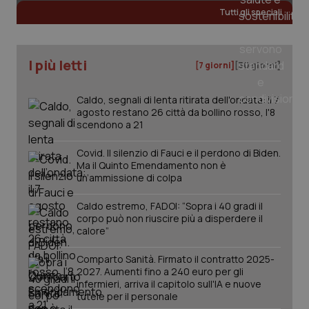
Tutti gli speciali
I più letti
[7 giorni]
[30 giorni]
Caldo, segnali di lenta ritirata dell'ondata: il 7
agosto restano 26 città da bollino rosso, l'8
scendono a 21
Covid. Il silenzio di Fauci e il perdono di Biden.
Ma il Quinto Emendamento non è
un’ammissione di colpa
_ga_KM60CM4NPH
.quotidianosanita.it
1 anno
mes
Caldo estremo, FADOI: “Sopra i 40 gradi il
corpo può non riuscire più a disperdere il
calore”
Comparto Sanità. Firmato il contratto 2025-
2027. Aumenti fino a 240 euro per gli
infermieri, arriva il capitolo sull'IA e nuove
tutele per il personale