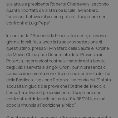
alla attuale presidente Roberta Chersevani, secondo
Salute orale & impianti
quanto riportato dalla stampa locale, avrebbero
“omesso di attivare il proprio potere disciplinare nei
Sangue & coagulazione
confronti di Luigi Pepe”.
Tiroide
In che modo? Secondo la Procura leccese, scrivono i
giornali locali, “avallando la falsa prospettazione di
Tumore al seno
quest’ultimo, presso il Ministero della Salute e l’Ordine
dei Medici Chirurghi e Odontoiatri della Provincia di
Tumore ovarico
Potenza, ingerendosi così nella materia della tenuta
degli Albi riservata ai singoli Ordini, pur in presenza di
copiosa documentazione, tra cui una sentenza del Tar
Tumori del Polmone & Testa Collo
della Basilicata, sezione Potenza, secondo cui 'E’ stata
acquisita in giudizio la prova che l’Ordine dei Medici di
Tumori gastrointestinali
Lecce ha attivato il procedimento disciplinare nei
confronti del dr. Minelli, soltanto il 04/08/2014, e cioè
Ulcera & Reflusso
dopo la rinuncia all’iscrizione all’Albo'”.
Vaccini
Questo aspetto, secondo la Procura, comproverebbe