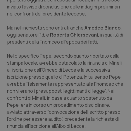
inviato l’avviso di conclusione delle indagini preliminari
Piemonte
HIV
nei confronti del presidente leccese.
Provincia Autonoma di Bolzano
Infezioni & Febbre
Ma nell'inchiesta sono entrati anche
Amedeo Bianco
,
oggi senatore Pd, e
Roberta Chiersevani,
in qualità di
Provincia Autonoma di Trento
Ipertensione & Scompenso
presdenti della Fnomceo all'epoca dei fatti.
Puglia
Malattie rare
Nello specifico Pepe, secondo quanto riportato dalla
stampa locale, avrebbe ostacolato la rinuncia di Minelli
all’iscrizione dall’Omceo di Lecce e la successiva
Sardegna
Malattia di Crohn & Rettocolite Ulcerosa
iscrizione presso quello di Potenza. In tal senso Pepe
avrebbe “falsamente rappresentato alla Fnomceo che
Sicilia
Neuroscienze & patologie neurodegenerative
non vi erano i presupposti legittimanti di legge”. Nei
confronti di Minelli, in base a quanto sostenuto da
Toscana
Obesità
Pepe, era in corso un procedimento disciplinare,
avviato attraverso “convocazione dell’iscritto presso
Umbria
Oftalmologia
l’ordine per essere audito”, precedente la richiesta di
rinuncia all’iscrizione all’Albo di Lecce.