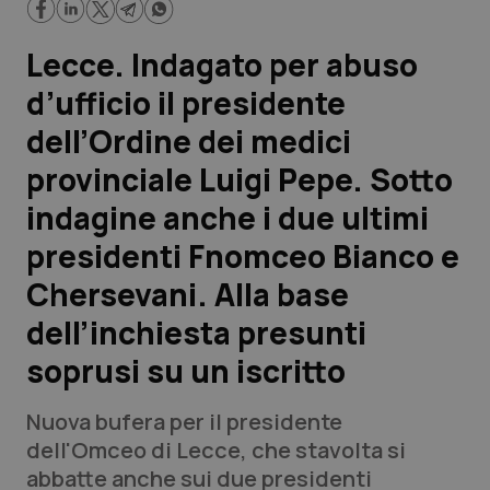
Scienza e Farmaci
Lecce. Indagato per abuso
d’ufficio il presidente
Studi e Analisi
dell’Ordine dei medici
Lettere al direttore
provinciale Luigi Pepe. Sotto
indagine anche i due ultimi
Edizioni Regionali
presidenti Fnomceo Bianco e
QS Pro
Chersevani. Alla base
dell’inchiesta presunti
Professionisti Sanitari.AI
soprusi su un iscritto
Abruzzo
QS Pro Gold
Nuova bufera per il presidente
QS Club
Newsletter
dell'Omceo di Lecce, che stavolta si
Basilicata
Artrite & artrosi
abbatte anche sui due presidenti