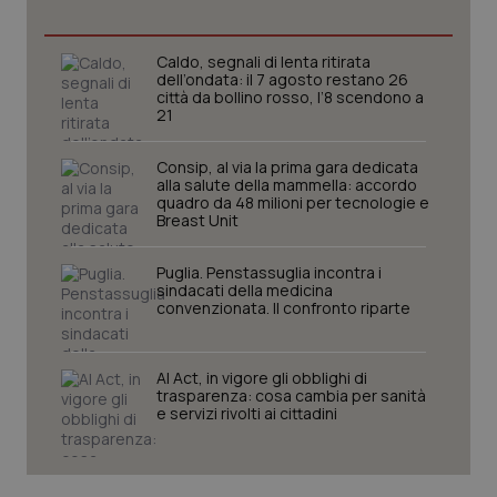
Caldo, segnali di lenta ritirata
dell’ondata: il 7 agosto restano 26
città da bollino rosso, l’8 scendono a
21
Consip, al via la prima gara dedicata
alla salute della mammella: accordo
quadro da 48 milioni per tecnologie e
Breast Unit
Puglia. Penstassuglia incontra i
sindacati della medicina
CookieScriptConsent
5 mesi
CookieScript
convenzionata. Il confronto riparte
settim
www.quotidianosanita.it
AI Act, in vigore gli obblighi di
trasparenza: cosa cambia per sanità
e servizi rivolti ai cittadini