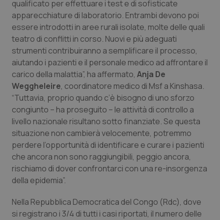
qualificato per effettuare i test e di sofisticate
apparecchiature di laboratorio. Entrambi devono poi
Piemonte
HIV
essere introdotti in aree rurali isolate, molte delle quali
teatro di conflitti in corso. Nuovi e più adeguati
Provincia Autonoma di Bolzano
Infezioni & Febbre
strumenti contribuiranno a semplificare il processo,
aiutando i pazienti e il personale medico ad affrontare il
Provincia Autonoma di Trento
Ipertensione & Scompenso
carico della malattia”, ha affermato,
Anja De
Weggheleire
, coordinatore medico di Msf a Kinshasa.
Puglia
Malattie rare
“Tuttavia, proprio quando c’è bisogno di uno sforzo
congiunto – ha proseguito – le attività di controllo a
Sardegna
Malattia di Crohn & Rettocolite Ulcerosa
livello nazionale risultano sotto finanziate. Se questa
situazione non cambierà velocemente, potremmo
Sicilia
Neuroscienze & patologie neurodegenerative
perdere l’opportunità di identificare e curare i pazienti
che ancora non sono raggiungibili, peggio ancora,
rischiamo di dover confrontarci con una re-insorgenza
Toscana
Obesità
della epidemia”.
Umbria
Oftalmologia
Nella Repubblica Democratica del Congo (Rdc), dove
si registrano i 3/4 di tutti i casi riportati, il numero delle