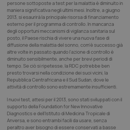
Valle D’Aosta
Oncodermatologia
persone sottoposte a test per la malattia è diminuito in
maniera significativa negli ultimi mesi. Inoltre, a giugno
Veneto
Oncoematologia
2013, si esaurirà la principale risorsa di finanziamento
esterno per il programma di controllo. In mancanza
Oncologia & Nutrizione
degli opportuni meccanismi di vigilanza sanitaria sul
posto, il Paese rischia di vivere una nuova fase di
diffusione della malattia del sonno, com’è successo già
Psoriasi & pelle
altre volte in passato quando l’azione di controllo è
diminuito sensibilmente, anche per brevi periodi di
Quotidiano Cardiologia
tempo. Se ciò si ripetesse, la RDC potrebbe ben
presto trovarsi nella condizione dei suoi vicini, la
Quotidiano Chirurgia
Repubblica Centrafricana e il Sud Sudan, dove le
attività di controllo sono estremamente insufficienti.
Quotidiano Oncologia
I nuovi test, attesi per il 2013, sono stati sviluppati con il
Quotidiano Pediatria
supporto della Foundation for New Innovative
Diagnostics e dell’Istituto di Medicina Tropicale di
Anversa, e sono entrambi facili da usare, senza
Rene & patologie urogenitali
peraltro aver bisogno di essere conservati a basse