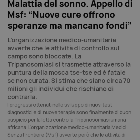
Malattia del sonno. Appello di
Msf: “Nuove cure offrono
Scienza e Farmaci
speranze ma mancano fondi”
Studi e Analisi
L’organizzazione medico-umanitaria
Lettere al direttore
avverte che le attività di controllo sul
campo sono bloccate. La
Edizioni Regionali
Tripanosomiasi si trasmette attraverso la
puntura della mosca tse-tse ed è fatale
QS Pro
se non curata. Si stima che siano circa 70
milioni gli individui che rischiano di
Professionisti Sanitari.AI
contrarla.
I progressi ottenuti nello sviluppo di nuovi test
Abruzzo
QS Pro Gold
diagnostici e di nuove terapie sono finalmente di buon
auspicio per la lotta contro la Tripanosomiasi umana
QS Club
Newsletter
africana. L’organizzazione medico-umanitaria Medici
Basilicata
Artrite & artrosi
Senza Frontiere (Msf) avverte però che le attività di