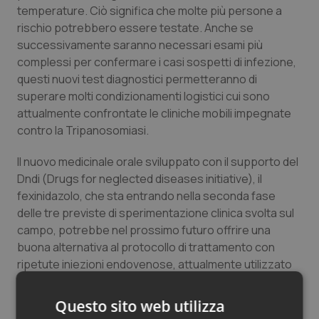
temperature. Ciò significa che molte più persone a
Salute orale & impianti
rischio potrebbero essere testate. Anche se
successivamente saranno necessari esami più
Sangue & coagulazione
complessi per confermare i casi sospetti di infezione,
questi nuovi test diagnostici permetteranno di
Tiroide
superare molti condizionamenti logistici cui sono
attualmente confrontate le cliniche mobili impegnate
Tumore al seno
contro la Tripanosomiasi.
Il nuovo medicinale orale sviluppato con il supporto del
Tumore ovarico
Dndi (Drugs for neglected diseases initiative), il
fexinidazolo, che sta entrando nella seconda fase
Tumori del Polmone & Testa Collo
delle tre previste di sperimentazione clinica svolta sul
campo, potrebbe nel prossimo futuro offrire una
Tumori gastrointestinali
buona alternativa al protocollo di trattamento con
ripetute iniezioni endovenose, attualmente utilizzato
Ulcera & Reflusso
per curare la malattia del sonno in stadio avanzato.
Questo sito web utilizza
Vaccini
“Se non saranno presto garantiti finanziamenti