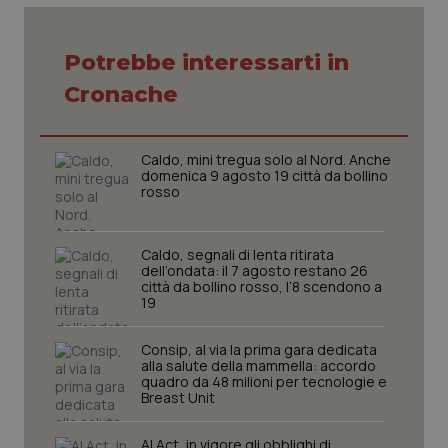
Necessari
Statistici
Marketing
Potrebbe interessarti in
Cronache
I cookie necessari contribuiscono a rendere fruibile il
sito web abilitandone funzionalità di base quali la
navigazione sulle pagine e l'accesso alle aree
protette del sito. Il sito web non è in grado di
funzionare correttamente senza questi cookie.
Caldo, mini tregua solo al Nord. Anche
domenica 9 agosto 19 città da bollino
Nome
Fornitore
/
Dominio
Scaden
rosso
VISITOR_PRIVACY_METADATA
5 mesi
YouTube
settim
.youtube.com
Caldo, segnali di lenta ritirata
dell’ondata: il 7 agosto restano 26
città da bollino rosso, l’8 scendono a
19
Consip, al via la prima gara dedicata
alla salute della mammella: accordo
quadro da 48 milioni per tecnologie e
Breast Unit
AI Act, in vigore gli obblighi di