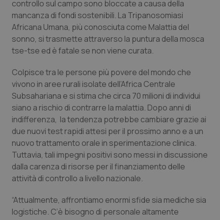
controllo sul campo sono bloccate a causa della
Calabria
Asma & BPCO
mancanza di fondi sostenibili. La Tripanosomiasi
Africana Umana, più conosciuta come Malattia del
Campania
Car-T
sonno, si trasmette attraverso la puntura della mosca
tse-tse ed è fatale se non viene curata.
Emilia-Romagna
Colesterolo & coronaropatie
Colpisce tra le persone più povere del mondo che
Friuli Venezia Giulia
Dermatite Atopica
vivono in aree rurali isolate dell’Africa Centrale
Subsahariana e si stima che circa 70 milioni di individui
siano a rischio di contrarre la malattia. Dopo anni di
Lazio
Diabete & glucometri
indifferenza, la tendenza potrebbe cambiare grazie ai
due nuovi test rapidi attesi per il prossimo anno e a un
Liguria
Disturbi dell’umore
nuovo trattamento orale in sperimentazione clinica.
Tuttavia, tali impegni positivi sono messi in discussione
Lombardia
Dolore
dalla carenza di risorse per il finanziamento delle
attività di controllo a livello nazionale.
Marche
Donna & Salute
“Attualmente, affrontiamo enormi sfide sia mediche sia
Molise
Epatiti
logistiche. C’è bisogno di personale altamente