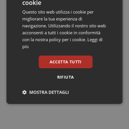
cookie
sostenibili, nel prossimo futuro disporremo di nuovi
eccellenti strumenti per combattere la malattia del
Questo sito web utilizza i cookie per
sonno, ma di nessuna capacità organizzativa di livello
migliorare la tua esperienza di
nazionale in condizione di utilizzarli”, ha avvertito
navigazione. Utilizzando il nostro sito web
Manica Balasegaram
, direttore esecutivo della
acconsenti a tutti i cookie in conformità
Campagna per l’accesso ai farmaci di Msf. “I prossimi
con la nostra policy per i cookie.
Leggi di
mesi – ha concluso – saranno decisivi per superare le
più
incertezze che oggi gravano sull’azione di contrasto
della malattia del sonno nella Rdc e negli altri Paesi
ACCETTA TUTTI
endemici dove c’è urgente bisogno di fondi dedicati e
di risorse adeguate”.
RIFIUTA
MOSTRA DETTAGLI
09 Dicembre 2012
© Riproduzione riservata
Necessari
Statistici
Marketing