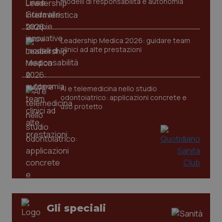
modelli di responsabilità e autonomia
tracking-sites-ironfish-
www.quotidianosanita.it
4
session-id
settim
2 gior
Leadership Medica 2026: guidare team
clinici ad alte prestazioni
_ga
1 anno
Google LLC
mes
.quotidianosanita.it
AI e telemedicina nello studio
odontoiatrico: applicazioni concrete e
uso protetto
Gli speciali