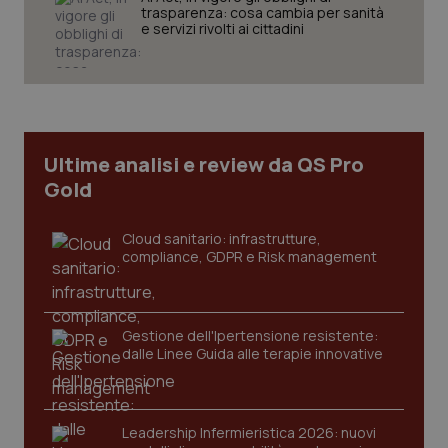
trasparenza: cosa cambia per sanità
e servizi rivolti ai cittadini
CookieScriptConsent
5 mesi
CookieScript
settim
www.quotidianosanita.it
Ultime analisi e review da QS Pro
Gold
Cloud sanitario: infrastrutture,
compliance, GDPR e Risk management
Gestione dell'Ipertensione resistente:
tracking-sites-ironfish-
www.quotidianosanita.it
4
dalle Linee Guida alle terapie innovative
tracking-enable
settim
2 gior
Leadership Infermieristica 2026: nuovi