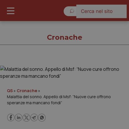
Sabato 8 Agosto 2026
Cronache
Cronache
Cronache
QS
»
Cronache
»
Malattia del sonno. Appello di Msf: “Nuove cure offrono
Governo e Parlamento
speranze ma mancano fondi”
Regioni e Asl
Lavoro e Professioni