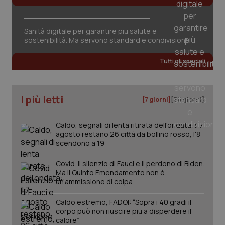
Sanità digitale per garantire più salute e
sostenibilità. Ma servono standard e condivisione
Tutti gli speciali
PHPSESSID
Sessio
PHP.net
I più letti
www.quotidianosanita.it
[7 giorni]
[30 giorni]
Caldo, segnali di lenta ritirata dell'ondata: il 7
agosto restano 26 città da bollino rosso, l'8
scendono a 19
Covid. Il silenzio di Fauci e il perdono di Biden.
Ma il Quinto Emendamento non è
un’ammissione di colpa
Caldo estremo, FADOI: “Sopra i 40 gradi il
corpo può non riuscire più a disperdere il
calore”