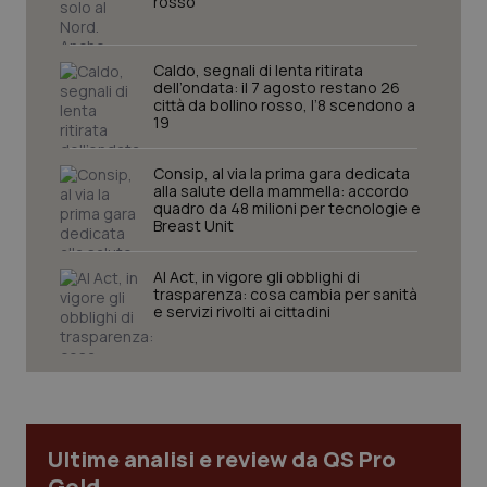
rosso
sito web abilitandone funzionalità di base quali la
navigazione sulle pagine e l'accesso alle aree
protette del sito. Il sito web non è in grado di
funzionare correttamente senza questi cookie.
Caldo, segnali di lenta ritirata
dell’ondata: il 7 agosto restano 26
Nome
Fornitore
/
Dominio
Scaden
città da bollino rosso, l’8 scendono a
19
VISITOR_PRIVACY_METADATA
5 mesi
YouTube
settim
.youtube.com
Consip, al via la prima gara dedicata
alla salute della mammella: accordo
quadro da 48 milioni per tecnologie e
Breast Unit
AI Act, in vigore gli obblighi di
trasparenza: cosa cambia per sanità
e servizi rivolti ai cittadini
Ultime analisi e review da QS Pro
Gold
CookieScriptConsent
5 mesi
CookieScript