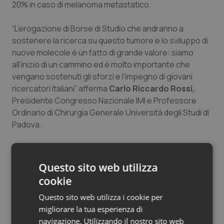
20% in caso di melanoma metastatico.
Salute orale & impianti
“L’erogazione di Borse di Studio che andranno a
Sangue & coagulazione
sostenere la ricerca su questo tumore e lo sviluppo di
nuove molecole è un fatto di grande valore: siamo
Tiroide
all’inizio di un cammino ed è molto importante che
vengano sostenuti gli sforzi e l’impegno di giovani
ricercatori italiani” afferma
Carlo Riccardo Rossi,
Tumore al seno
Presidente Congresso Nazionale IMI e Professore
Ordinario di Chirurgia Generale Università degli Studi di
Tumore ovarico
Padova.
Tumori del Polmone & Testa Collo
La collaborazione di MSD con l’Intergruppo Melanoma
Italiano nasce da una finalità condivisa: promuovere la
Questo sito web utilizza
Tumori gastrointestinali
ricerca nell’ambito di una patologia ad elevata rilevanza
cookie
sociale, il melanoma, incentivando i giovani ricercatori
Ulcera & Reflusso
italiani. L’iniziativa è parte integrante delle progettualità
Questo sito web utilizza i cookie per
di Corporate Social Responsibility sostenute da Merck
migliorare la tua esperienza di
Vaccini
& Co., casa madre dell’omonimo gruppo farmaceutico,
navigazione. Utilizzando il nostro sito web