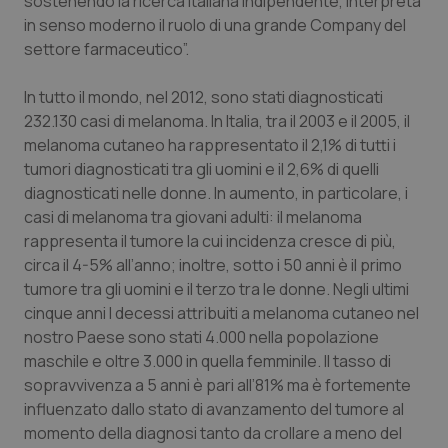
sostenendo la ricerca italiana indipendente, interpreta
Valle D’Aosta
Oncodermatologia
in senso moderno il ruolo di una grande Company del
settore farmaceutico”.
Veneto
Oncoematologia
In tutto il mondo, nel 2012, sono stati diagnosticati
Oncologia & Nutrizione
232.130 casi di melanoma. In Italia, tra il 2003 e il 2005, il
melanoma cutaneo ha rappresentato il 2,1% di tutti i
Psoriasi & pelle
tumori diagnosticati tra gli uomini e il 2,6% di quelli
diagnosticati nelle donne. In aumento, in particolare, i
Quotidiano Cardiologia
casi di melanoma tra giovani adulti: il melanoma
rappresenta il tumore la cui incidenza cresce di più,
Quotidiano Chirurgia
circa il 4-5% all’anno; inoltre, sotto i 50 anni è il primo
tumore tra gli uomini e il terzo tra le donne. Negli ultimi
cinque anni I decessi attribuiti a melanoma cutaneo nel
Quotidiano Oncologia
nostro Paese sono stati 4.000 nella popolazione
maschile e oltre 3.000 in quella femminile. Il tasso di
Quotidiano Pediatria
sopravvivenza a 5 anni è pari all’81% ma è fortemente
influenzato dallo stato di avanzamento del tumore al
Rene & patologie urogenitali
momento della diagnosi tanto da crollare a meno del