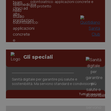
odontoiatrico: applicazioni concrete e
uso protetto
_ga
1 anno
Google LLC
mes
.quotidianosanita.it
Gli speciali
Sanità digitale per garantire più salute e
sostenibilità. Ma servono standard e condivisione
Tutti gli speciali