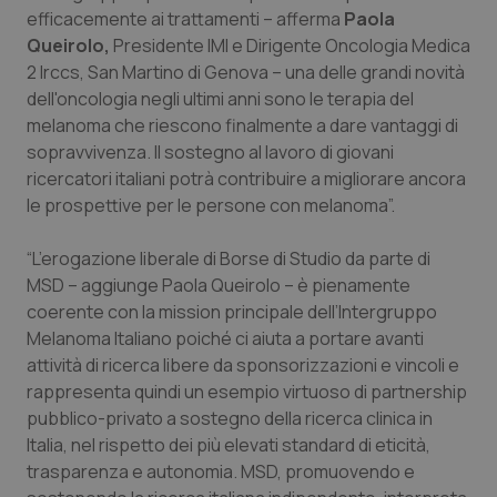
efficacemente ai trattamenti – afferma
Paola
Piemonte
HIV
Queirolo,
Presidente IMI e Dirigente Oncologia Medica
2 Irccs, San Martino di Genova – una delle grandi novità
Provincia Autonoma di Bolzano
Infezioni & Febbre
dell'oncologia negli ultimi anni sono le terapia del
melanoma che riescono finalmente a dare vantaggi di
sopravvivenza. Il sostegno al lavoro di giovani
Provincia Autonoma di Trento
Ipertensione & Scompenso
ricercatori italiani potrà contribuire a migliorare ancora
le prospettive per le persone con melanoma”.
Puglia
Malattie rare
“L’erogazione liberale di Borse di Studio da parte di
Sardegna
Malattia di Crohn & Rettocolite Ulcerosa
MSD – aggiunge Paola Queirolo – è pienamente
coerente con la mission principale dell’Intergruppo
Sicilia
Neuroscienze & patologie neurodegenerative
Melanoma Italiano poiché ci aiuta a portare avanti
attività di ricerca libere da sponsorizzazioni e vincoli e
Toscana
Obesità
rappresenta quindi un esempio virtuoso di partnership
pubblico-privato a sostegno della ricerca clinica in
Umbria
Oftalmologia
Italia, nel rispetto dei più elevati standard di eticità,
trasparenza e autonomia. MSD, promuovendo e