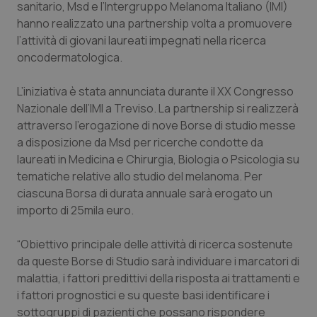
sanitario, Msd e l’Intergruppo Melanoma Italiano (IMI)
Calabria
Asma & BPCO
hanno realizzato una partnership volta a promuovere
l’attività di giovani laureati impegnati nella ricerca
Campania
Car-T
oncodermatologica.
Emilia-Romagna
Colesterolo & coronaropatie
L’iniziativa è stata annunciata durante il XX Congresso
Nazionale dell’IMI a Treviso. La partnership si realizzerà
Friuli Venezia Giulia
Dermatite Atopica
attraverso l’erogazione di nove Borse di studio messe
a disposizione da Msd per ricerche condotte da
Lazio
Diabete & glucometri
laureati in Medicina e Chirurgia, Biologia o Psicologia su
tematiche relative allo studio del melanoma. Per
ciascuna Borsa di durata annuale sarà erogato un
Liguria
Disturbi dell’umore
importo di 25mila euro.
Lombardia
Dolore
“Obiettivo principale delle attività di ricerca sostenute
da queste Borse di Studio sarà individuare i marcatori di
Marche
Donna & Salute
malattia, i fattori predittivi della risposta ai trattamenti e
i fattori prognostici e su queste basi identificare i
Molise
Epatiti
sottogruppi di pazienti che possano rispondere