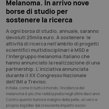
Melanoma. In arrivo nove
borse di studio per
Scienza e Farmaci
sostenere la ricerca
Studi e Analisi
A ogni borsa di studio, annuale, saranno
Lettere al direttore
devoluti 25mila euro. A sostenere le
attività di ricerca nell’ambito di progetti
Edizioni Regionali
scientifici multidisciplinari è MSD e
l’Intergruppo melanoma italiano che
QS Pro
hanno annunciato la realizzazione di una
partnership. L’iniziativa annunciata
Professionisti Sanitari.AI
durante il XX Congresso Nazionale
dell’IMI a Treviso.
Abruzzo
QS Pro Gold
In Italia, come in tutto il mondo, l’incidenza del
melanoma è più che raddoppiata negli ultimi dieci anni.
QS Club
Newsletter
Contro questo tumore maligno della pelle, un vero e
Basilicata
Artrite & artrosi
proprio big killer dal crescente impatto socio-