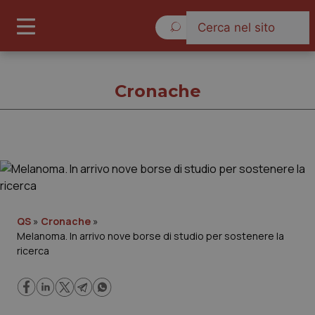
Sabato 8 Agosto 2026
Cronache
Cronache
Cronache
QS
»
Cronache
»
Melanoma. In arrivo nove borse di studio per sostenere la
Governo e Parlamento
ricerca
Regioni e Asl
Lavoro e Professioni