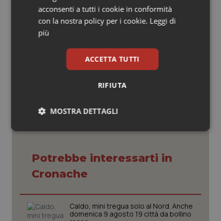
per il tramite della sua controllata italiana, MSD che è
acconsenti a tutti i cookie in conformità
fortemente impegnata a sostenere la ricerca clinica
con la nostra policy per i cookie.
Leggi di
realizzata sul territorio nazionale.
più
ACCETTA TUTTI
07 Ottobre 2014
© Riproduzione riservata
RIFIUTA
MOSTRA DETTAGLI
Necessari
Statistici
Marketing
Potrebbe interessarti in
Cronache
Necessari
Statistici
Marketing
Caldo, mini tregua solo al Nord. Anche
domenica 9 agosto 19 città da bollino
I cookie necessari contribuiscono a rendere fruibile il