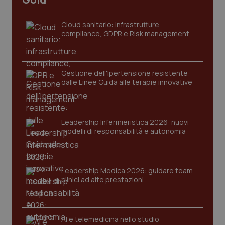
settim
www.quotidianosanita.it
Cloud sanitario: infrastrutture,
compliance, GDPR e Risk management
Gestione dell'Ipertensione resistente:
dalle Linee Guida alle terapie innovative
Leadership Infermieristica 2026: nuovi
tracking-sites-ironfish-
www.quotidianosanita.it
4
modelli di responsabilità e autonomia
tracking-enable
settim
2 gior
Leadership Medica 2026: guidare team
clinici ad alte prestazioni
tracking-sites-ironfish-
www.quotidianosanita.it
4
session-id
settim
2 gior
AI e telemedicina nello studio