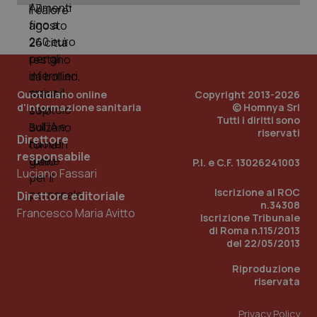
_ga_KM60CM4NPH
.quotidianosanita.it
1 anno
mes
Quotidiano online
Copyright 2013-2026
d'informazione sanitaria
© Homnya Srl
Tutti i diritti sono
riservati
Fornitore
/
Direttore
Nome
Scadenza
Descrizion
Dominio
responsabile
Nome
Fornitore
/
Dominio
Scadenza
Des
P.I. e C.F. 13026241003
_ga_0VMQEQKQ1N
.quotidianosanita.it
1 anno 1
Questo
Luciano Fassari
mese
cookie
VISITOR_INFO1_LIVE
5 mesi 4
Que
Google LLC
viene
settimane
imp
.youtube.com
Iscrizione al ROC
Direttore editoriale
utilizzato
You
n.34308
da Google
ten
Francesco Maria Avitto
Iscrizione Tribunale
Analytics
pre
per
del
di Roma n.115/2013
mantener
vid
del 22/05/2013
lo stato
inco
della
può
sessione.
Riproduzione
det
vis
riservata
web
uti
nuo
Privacy Policy