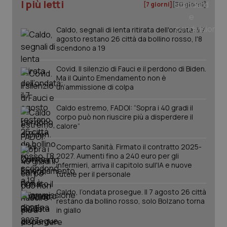
I più letti
[7 giorni]
[30 giorni]
Caldo, segnali di lenta ritirata dell'ondata: il 7
agosto restano 26 città da bollino rosso, l'8
PHPSESSID
Sessio
PHP.net
scendono a 19
www.quotidianosanita.it
Covid. Il silenzio di Fauci e il perdono di Biden.
Ma il Quinto Emendamento non è
un’ammissione di colpa
Caldo estremo, FADOI: “Sopra i 40 gradi il
corpo può non riuscire più a disperdere il
calore”
Comparto Sanità. Firmato il contratto 2025-
2027. Aumenti fino a 240 euro per gli
infermieri, arriva il capitolo sull'IA e nuove
tutele per il personale
Caldo, l’ondata prosegue. Il 7 agosto 26 città
restano da bollino rosso, solo Bolzano torna
in giallo