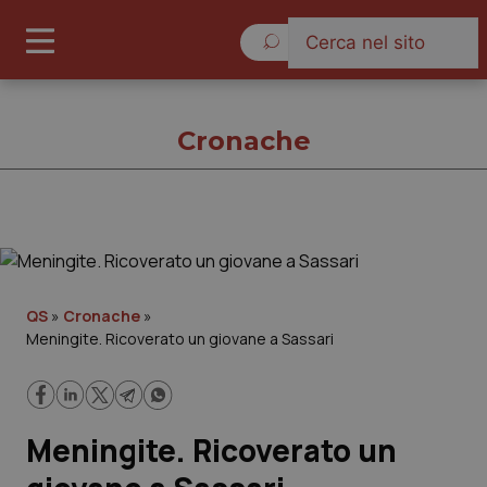
Giovedì 6 Agosto 2026
Cronache
Cronache
Cronache
QS
»
Cronache
»
Meningite. Ricoverato un giovane a Sassari
Governo e Parlamento
Regioni e Asl
Meningite. Ricoverato un
Lavoro e Professioni