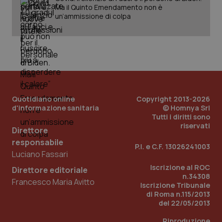
Ma il Quinto Emendamento non è
un’ammissione di colpa
_ga
1 anno
Google LLC
mes
.quotidianosanita.it
Quotidiano online
Copyright 2013-2026
d'informazione sanitaria
© Homnya Srl
Tutti i diritti sono
riservati
Direttore
responsabile
P.I. e C.F. 13026241003
Luciano Fassari
Iscrizione al ROC
Direttore editoriale
n.34308
Francesco Maria Avitto
Iscrizione Tribunale
di Roma n.115/2013
del 22/05/2013
Riproduzione