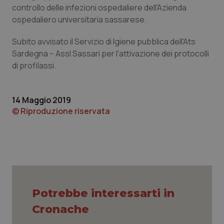
Calabria
Asma & BPCO
controllo delle infezioni ospedaliere dell'Azienda
ospedaliero universitaria sassarese.
Campania
Car-T
Subito avvisato il Servizio di Igiene pubblica dell'Ats
Sardegna – Assl Sassari per l'attivazione dei protocolli
Emilia-Romagna
Colesterolo & coronaropatie
di profilassi.
Friuli Venezia Giulia
Dermatite Atopica
14 Maggio 2019
© Riproduzione riservata
Lazio
Diabete & glucometri
Liguria
Disturbi dell’umore
Lombardia
Dolore
Marche
Donna & Salute
Potrebbe interessarti in
Cronache
Molise
Epatiti