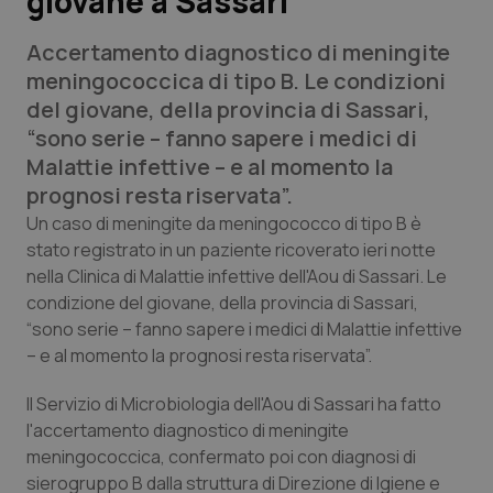
giovane a Sassari
Accertamento diagnostico di meningite
Scienza e Farmaci
meningococcica di tipo B. Le condizioni
del giovane, della provincia di Sassari,
Studi e Analisi
“sono serie – fanno sapere i medici di
Malattie infettive – e al momento la
Lettere al direttore
prognosi resta riservata”.
Edizioni Regionali
Un caso di meningite da meningococco di tipo B è
stato registrato in un paziente ricoverato ieri notte
nella Clinica di Malattie infettive dell'Aou di Sassari. Le
QS Pro
condizione del giovane, della provincia di Sassari,
“sono serie – fanno sapere i medici di Malattie infettive
Professionisti Sanitari.AI
– e al momento la prognosi resta riservata”.
Abruzzo
QS Pro Gold
Il Servizio di Microbiologia dell'Aou di Sassari ha fatto
l'accertamento diagnostico di meningite
QS Club
Newsletter
Basilicata
Artrite & artrosi
meningococcica, confermato poi con diagnosi di
sierogruppo B dalla struttura di Direzione di Igiene e