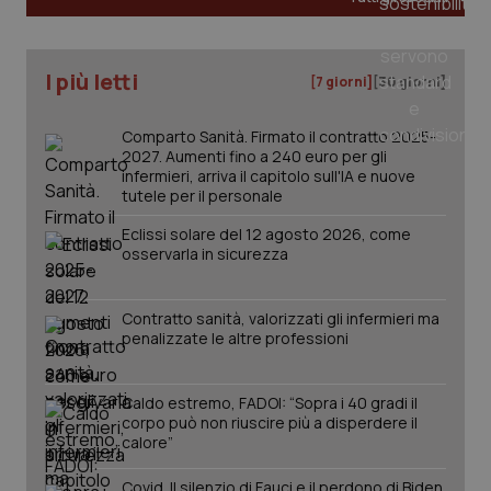
CookieScriptConsent
5 mesi
CookieScript
settim
www.quotidianosanita.it
I più letti
[7 giorni]
[30 giorni]
Comparto Sanità. Firmato il contratto 2025-
2027. Aumenti fino a 240 euro per gli
infermieri, arriva il capitolo sull'IA e nuove
tutele per il personale
Eclissi solare del 12 agosto 2026, come
osservarla in sicurezza
tracking-sites-ironfish-
www.quotidianosanita.it
4
Contratto sanità, valorizzati gli infermieri ma
tracking-enable
settim
penalizzate le altre professioni
2 gior
Caldo estremo, FADOI: “Sopra i 40 gradi il
corpo può non riuscire più a disperdere il
tracking-sites-ironfish-
www.quotidianosanita.it
4
calore”
session-id
settim
2 gior
Covid. Il silenzio di Fauci e il perdono di Biden.