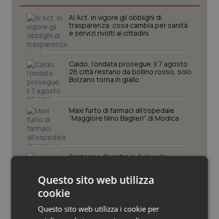
Piemonte
HIV
AI Act, in vigore gli obblighi di
trasparenza: cosa cambia per sanità
e servizi rivolti ai cittadini
Provincia Autonoma di Bolzano
Infezioni & Febbre
Caldo, l’ondata prosegue. Il 7 agosto
Provincia Autonoma di Trento
Ipertensione & Scompenso
26 città restano da bollino rosso, solo
Bolzano torna in giallo
Puglia
Malattie rare
Maxi furto di farmaci all’ospedale
Sardegna
Malattia di Crohn & Rettocolite Ulcerosa
“Maggiore Nino Baglieri” di Modica
Sicilia
Neuroscienze & patologie neurodegenerative
Sardegna. Scontro in Aula sulla
variazione di bilancio, Todde:
Toscana
Obesità
“Risultati non immediati, ma la
Questo sito web utilizza
direzione è quella giusta”
cookie
Umbria
Oftalmologia
Questo sito web utilizza i cookie per