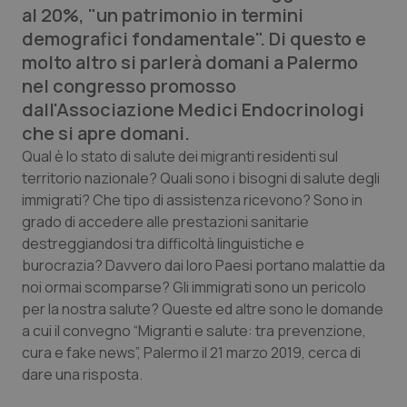
al 20%, "un patrimonio in termini
Calabria
Asma & BPCO
demografici fondamentale". Di questo e
molto altro si parlerà domani a Palermo
Campania
Car-T
nel congresso promosso
dall'Associazione Medici Endocrinologi
Emilia-Romagna
Colesterolo & coronaropatie
che si apre domani.
Friuli Venezia Giulia
Dermatite Atopica
Qual è lo stato di salute dei migranti residenti sul
territorio nazionale? Quali sono i bisogni di salute degli
immigrati? Che tipo di assistenza ricevono? Sono in
Lazio
Diabete & glucometri
grado di accedere alle prestazioni sanitarie
destreggiandosi tra difficoltà linguistiche e
Liguria
Disturbi dell’umore
burocrazia? Davvero dai loro Paesi portano malattie da
noi ormai scomparse? Gli immigrati sono un pericolo
Lombardia
Dolore
per la nostra salute? Queste ed altre sono le domande
a cui il convegno “Migranti e salute: tra prevenzione,
Marche
Donna & Salute
cura e fake news”, Palermo il 21 marzo 2019, cerca di
dare una risposta.
Molise
Epatiti