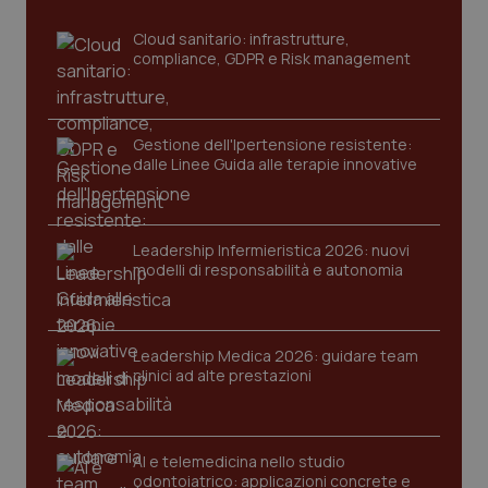
dell
You
Cloud sanitario: infrastrutture,
__Secure-YNID
compliance, GDPR e Risk management
.youtube.com
5 mesi 4
Que
settimane
imp
You
ten
pre
del
Gestione dell'Ipertensione resistente:
vid
dalle Linee Guida alle terapie innovative
inco
può
det
vis
web
uti
Leadership Infermieristica 2026: nuovi
nuo
modelli di responsabilità e autonomia
ver
dell
You
YSC
Sessione
Que
Google LLC
imp
.youtube.com
Leadership Medica 2026: guidare team
You
clinici ad alte prestazioni
ten
vis
vid
__Secure-
.youtube.com
5 mesi 4
Que
ROLLOUT_TOKEN
settimane
imp
AI e telemedicina nello studio
You
odontoiatrico: applicazioni concrete e
ges