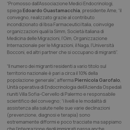
“Promosso dall’Associazione Medici Endocrinologi,
Piemonte
HIV
spiega
Edoardo Guastamacchia
, presidente Ame, “il
convegno, realizzato grazie al contributo
incondizionato di Ibsa Farmaceutici Italia, coinvolge
Provincia Autonoma di Bolzano
Infezioni & Febbre
organizzazioni quali la Simm, Società italiana di
Medicina delle Migrazioni, l’Oim, Organizzazione
Provincia Autonoma di Trento
Ipertensione & Scompenso
Internazionale per le Migrazioni, il Naga, l’Università
Bocconi, ed altri partner che si occupano di migranti”.
Puglia
Malattie rare
“Il numero dei migranti residenti a vario titolo sul
Sardegna
Malattia di Crohn & Rettocolite Ulcerosa
territorio nazionale è pari a circa il 10% della
popolazione generale”, afferma
Piernicola Garofalo
,
Sicilia
Neuroscienze & patologie neurodegenerative
Unità operativa di Endocrinologia dell’Azienda Ospedali
riuniti Villa Sofia-Cervello di Palermo e responsabile
Toscana
Obesità
scientifico del convegno; “i livelli e le modalità di
assistenza alla salute nelle sue varie declinazioni
(prevenzione, diagnosi e terapia) sono
Umbria
Oftalmologia
estremamente difformi e poco tracciate ma sappiamo
che l’integrazione degli immigrati passa anche