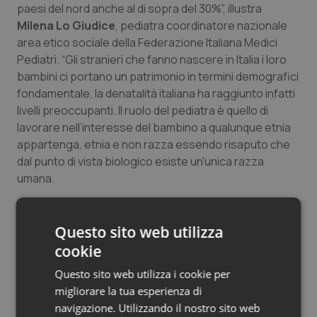
paesi del nord anche al di sopra del 30%”, illustra
Milena Lo Giudice
, pediatra coordinatore nazionale
area etico sociale della Federazione Italiana Medici
Pediatri. “Gli stranieri che fanno nascere in Italia i loro
bambini ci portano un patrimonio in termini demografici
fondamentale, la denatalità italiana ha raggiunto infatti
livelli preoccupanti. Il ruolo del pediatra è quello di
lavorare nell’interesse del bambino a qualunque etnia
appartenga, etnia e non razza essendo risaputo che
dal punto di vista biologico esiste un'unica razza
umana.
Per crescere bene un bambino ha bisogno di
sicurezze per questo è essenziale sostenere e
Questo sito web utilizza
supportare la madre: si tratta di mamme straniere
cookie
lontane dal proprio paese, con tutto quello che questo
Questo sito web utilizza i cookie per
comporta, hanno grandi difficoltà, vivendo sentimenti
migliorare la tua esperienza di
di inadeguatezza e di solitudine. Le mamme hanno
navigazione. Utilizzando il nostro sito web
bisogno di essere accolte, anche nella loro diversità,