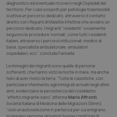
diagnostico ed eventuale ricovero negli Ospedali del
territorio. Per i casi sospetti per patologie trasmissibili,
si attiva un percorso dedicato, attraverso il contatto
diretto con i Reparti di Malattie Infettive che avviano un
percorso dedicato. I migranti "residenti" ovviamente
seguono le procedure 'normali', come tutti i residenti
italiani, attraverso i percorsi istituzionali: medico di
base, specialista ambulatoriale, ambulatori
ospedalieri, ecc.”, conclude Farinella.
Le immagini dei migranti sono quelle di persone
sofferenti, che hanno visto la morte in mare, ma anche
felici di aver rivisto la terra. “Tutte le casistiche, con
particolare riferimento agli immigrati arrivati negli ultimi
anni, evidenziano la persistenza del cosiddetto
“effetto migrante sano”, afferma
Mario Affronti
,
Società Italiana di Medicina delle Migrazioni (Simm)
“cioè un’autoselezione in partenza per cui emigrano,
scappano persone giovani in buone condizioni di