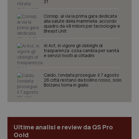
21
mes
Consip, al via la prima gara dedicata
alla salute della mammella: accordo
quadro da 48 milioni per tecnologie e
Breast Unit
AI Act, in vigore gli obblighi di
trasparenza: cosa cambia per sanità
e servizi rivolti ai cittadini
Fornitore
/
Nome
Scadenza
Descrizion
Dominio
Nome
Fornitore
/
Dominio
Scadenza
Des
_ga_0VMQEQKQ1N
.quotidianosanita.it
1 anno 1
Questo
Caldo, l’ondata prosegue. Il 7 agosto
mese
cookie
VISITOR_INFO1_LIVE
5 mesi 4
Que
Google LLC
26 città restano da bollino rosso, solo
viene
settimane
imp
.youtube.com
Bolzano torna in giallo
utilizzato
You
da Google
ten
Analytics
pre
per
del
mantener
vid
lo stato
inco
della
può
sessione.
det
vis
web
Ultime analisi e review da QS Pro
uti
Gold
nuo
ver