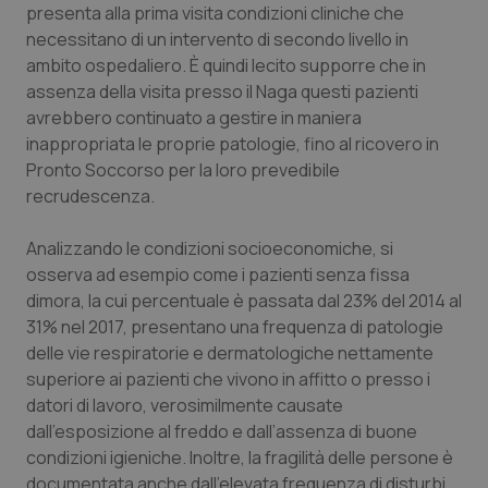
settim
www.quotidianosanita.it
presenta alla prima visita condizioni cliniche che
necessitano di un intervento di secondo livello in
ambito ospedaliero. È quindi lecito supporre che in
assenza della visita presso il Naga questi pazienti
avrebbero continuato a gestire in maniera
inappropriata le proprie patologie, fino al ricovero in
Pronto Soccorso per la loro prevedibile
recrudescenza.
Analizzando le condizioni socioeconomiche, si
tracking-sites-ironfish-
www.quotidianosanita.it
4
osserva ad esempio come i pazienti senza fissa
tracking-enable
settim
2 gior
dimora, la cui percentuale è passata dal 23% del 2014 al
31% nel 2017, presentano una frequenza di patologie
delle vie respiratorie e dermatologiche nettamente
superiore ai pazienti che vivono in affitto o presso i
tracking-sites-ironfish-
www.quotidianosanita.it
4
datori di lavoro, verosimilmente causate
session-id
settim
2 gior
dall’esposizione al freddo e dall’assenza di buone
condizioni igieniche. Inoltre, la fragilità delle persone è
documentata anche dall’elevata frequenza di disturbi