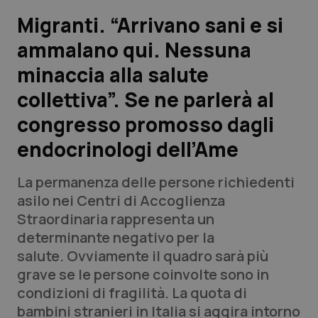
Migranti. “Arrivano sani e si
Scienza e Farmaci
ammalano qui. Nessuna
minaccia alla salute
Studi e Analisi
collettiva”. Se ne parlerà al
Lettere al direttore
congresso promosso dagli
Edizioni Regionali
endocrinologi dell’Ame
QS Pro
La permanenza delle persone richiedenti
asilo nei Centri di Accoglienza
Professionisti Sanitari.AI
Straordinaria rappresenta un
determinante negativo per la
salute. Ovviamente il quadro sarà più
Abruzzo
QS Pro Gold
grave se le persone coinvolte sono in
QS Club
Newsletter
condizioni di fragilità. La quota di
Basilicata
Artrite & artrosi
bambini stranieri in Italia si aggira intorno