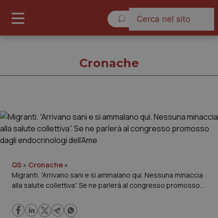
Venerdì 7 Agosto 2026
Cronache
Cronache
Cronache
Governo e Parlamento
QS
»
Cronache
»
Migranti. “Arrivano sani e si ammalano qui. Nessuna minaccia
alla salute collettiva”. Se ne parlerà al congresso promosso
Regioni e Asl
dagli endocrinologi dell’Ame
Lavoro e Professioni