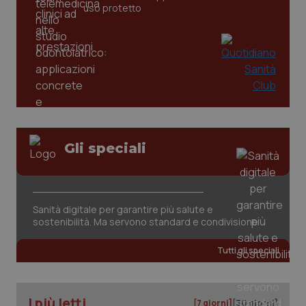
uso protetto
del
e d
per
del
ute
tracking-sites-
www.quotidianosanita.it
4
Que
ironfish-tracking-
settimane
imp
named-enable
2 giorni
dal
per 
sis
sol
ute
ide
Wel
Gli speciali
Sanità digitale per garantire più salute e
sostenibilità. Ma servono standard e condivisione
Tutti gli speciali
I più letti
[7 giorni]
[30 giorni]