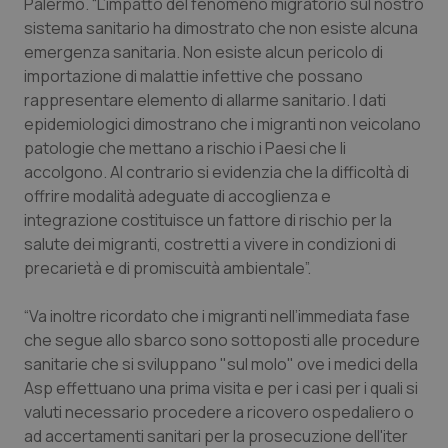
Palermo. “L’impatto del fenomeno migratorio sul nostro
Salute orale & impianti
sistema sanitario ha dimostrato che non esiste alcuna
emergenza sanitaria. Non esiste alcun pericolo di
Sangue & coagulazione
importazione di malattie infettive che possano
rappresentare elemento di allarme sanitario. I dati
epidemiologici dimostrano che i migranti non veicolano
Tiroide
patologie che mettano a rischio i Paesi che li
accolgono. Al contrario si evidenzia che la difficoltà di
Tumore al seno
offrire modalità adeguate di accoglienza e
integrazione costituisce un fattore di rischio per la
Tumore ovarico
salute dei migranti, costretti a vivere in condizioni di
precarietà e di promiscuità ambientale”.
Tumori del Polmone & Testa Collo
“Va inoltre ricordato che i migranti nell’immediata fase
Tumori gastrointestinali
che segue allo sbarco sono sottoposti alle procedure
sanitarie che si sviluppano "sul molo" ove i medici della
Ulcera & Reflusso
Asp effettuano una prima visita e per i casi per i quali si
valuti necessario procedere a ricovero ospedaliero o
ad accertamenti sanitari per la prosecuzione dell'iter
Vaccini