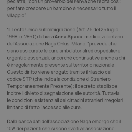
pediatra, “con un proverbio del Kenya che recita così:
sito web abilitandone funzionalità di base quali la
navigazione sulle pagine e l'accesso alle aree
per fare crescere un bambino è necessario tutto il
protette del sito. Il sito web non è in grado di
villaggio”.
funzionare correttamente senza questi cookie.
Nome
Fornitore
/
Dominio
Scaden
“Il Testo Unico sull’Immigrazione (Art. 35 del 25 luglio
VISITOR_PRIVACY_METADATA
5 mesi
YouTube
1998, n. 286)”, dichiara
Anna Spada
, medico volontario
settim
.youtube.com
dell’Associazione Naga Onlus, Milano, “prevede che
siano assicurate le cure ambulatoriali ed ospedaliere
urgenti o essenziali, ancorché continuative anche a chi
è irregolarmente presente sul territorio nazionale.
Questo diritto viene erogato tramite il rilascio del
codice STP (che indica la condizione di Straniero
Temporaneamente Presente); il decreto stabilisce
inoltre il divieto di segnalazione alle autorità. Tuttavia,
le condizioni esistenziali dei cittadini stranieri irregolari
limitano di fatto l’accesso alle cure.
Dalla banca dati dell’associazione Naga emerge che il
10% dei pazienti che si sono rivolti all’associazione
CookieScriptConsent
5 mesi
CookieScript