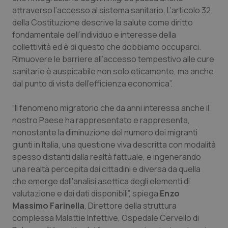
Valle D’Aosta
Oncodermatologia
attraverso l’accesso al sistema sanitario. L’articolo 32
della Costituzione descrive la salute come diritto
Veneto
Oncoematologia
fondamentale dell’individuo e interesse della
collettività ed è di questo che dobbiamo occuparci.
Oncologia & Nutrizione
Rimuovere le barriere all’accesso tempestivo alle cure
sanitarie è auspicabile non solo eticamente, ma anche
Psoriasi & pelle
dal punto di vista dell’efficienza economica”.
Quotidiano Cardiologia
“Il fenomeno migratorio che da anni interessa anche il
nostro Paese ha rappresentato e rappresenta,
nonostante la diminuzione del numero dei migranti
Quotidiano Chirurgia
giunti in Italia, una questione viva descritta con modalità
spesso distanti dalla realtà fattuale, e ingenerando
Quotidiano Oncologia
una realtà percepita dai cittadini e diversa da quella
che emerge dall'analisi asettica degli elementi di
Quotidiano Pediatria
valutazione e dai dati disponibili”, spiega
Enzo
Massimo Farinella
, Direttore della struttura
Rene & patologie urogenitali
complessa Malattie Infettive, Ospedale Cervello di