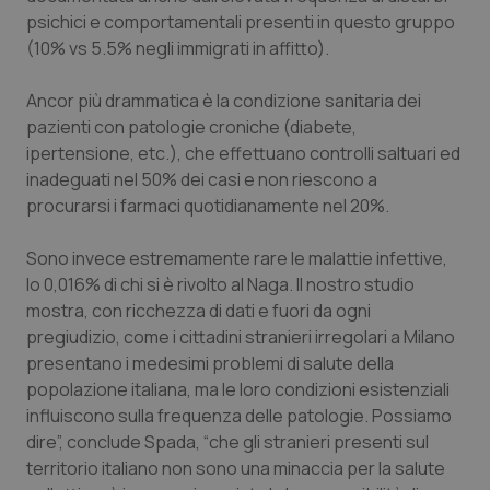
psichici e comportamentali presenti in questo gruppo
_ga
1 anno
Google LLC
mes
.quotidianosanita.it
(10% vs 5.5% negli immigrati in affitto).
Ancor più drammatica è la condizione sanitaria dei
pazienti con patologie croniche (diabete,
ipertensione, etc.), che effettuano controlli saltuari ed
inadeguati nel 50% dei casi e non riescono a
procurarsi i farmaci quotidianamente nel 20%.
Sono invece estremamente rare le malattie infettive,
lo 0,016% di chi si è rivolto al Naga. Il nostro studio
mostra, con ricchezza di dati e fuori da ogni
pregiudizio, come i cittadini stranieri irregolari a Milano
presentano i medesimi problemi di salute della
popolazione italiana, ma le loro condizioni esistenziali
influiscono sulla frequenza delle patologie. Possiamo
dire”, conclude Spada, “che gli stranieri presenti sul
territorio italiano non sono una minaccia per la salute