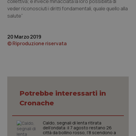
collettiva; è invece minacciata la loro possibilità di
veder riconosciuti i diritti fondamentali, quale quello alla
salute”
PHPSESSID
Sessio
PHP.net
www.quotidianosanita.it
20 Marzo 2019
© Riproduzione riservata
Potrebbe interessarti in
Cronache
Caldo, segnali di lenta ritirata
dell’ondata: il 7 agosto restano 26
città da bollino rosso, l’8 scendono a
_ga_KM60CM4NPH
.quotidianosanita.it
1 anno