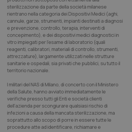
Valle D’Aosta
Oncodermatologia
sterilizzazione da parte della società milanese
rientrano nella categoria dei Dispositivi Medici (aghi,
Veneto
Oncoematologia
cannule, garze, strumenti, impianti destinati a diagnosi
e prevenzione, controllo, terapia, interventi di
Oncologia & Nutrizione
concepimento), e dei dispositivi medici diagnostici in
vitro impiegati per l’esame di laboratorio (quali
Psoriasi & pelle
reagenti, calibratori, materiali di controllo, strumenti,
attrezzature), largamente utilizzati nelle strutture
Quotidiano Cardiologia
sanitarie e ospedali, sia privati che pubblici, su tutto il
territorio nazionale.
Quotidiano Chirurgia
I militari del NAS di Milano, di concerto con il Ministero
della Salute, hanno avviato immediatamente le
Quotidiano Oncologia
verifiche presso tutti gli Enti e società clienti
dell’azienda per scongiurare qualsiasi rischio di
Quotidiano Pediatria
infezioni a causa della mancata sterilizzazione, ma
soprattutto allo scopo di porre in essere tutte le
Rene & patologie urogenitali
procedure atte ad identificare, richiamare e