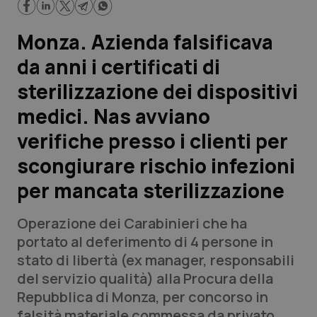
Scienza e Farmaci
Monza. Azienda falsificava
da anni i certificati di
Studi e Analisi
sterilizzazione dei dispositivi
Lettere al direttore
medici. Nas avviano
verifiche presso i clienti per
Edizioni Regionali
scongiurare rischio infezioni
QS Pro
per mancata sterilizzazione
Professionisti Sanitari.AI
Operazione dei Carabinieri che ha
portato al deferimento di 4 persone in
Abruzzo
QS Pro Gold
stato di libertà (ex manager, responsabili
del servizio qualità) alla Procura della
QS Club
Newsletter
Basilicata
Artrite & artrosi
Repubblica di Monza, per concorso in
falsità materiale commessa da privato