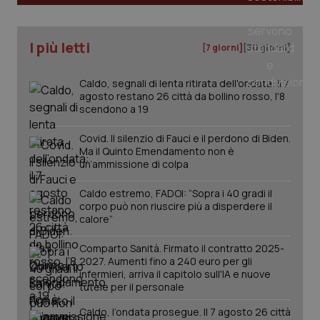
I più letti
[7 giorni]
[30 giorni]
Caldo, segnali di lenta ritirata dell'ondata: il 7
agosto restano 26 città da bollino rosso, l'8
scendono a 19
Covid. Il silenzio di Fauci e il perdono di Biden.
Ma il Quinto Emendamento non è
un’ammissione di colpa
Caldo estremo, FADOI: “Sopra i 40 gradi il
corpo può non riuscire più a disperdere il
calore”
PHPSESSID
Sessio
PHP.net
Comparto Sanità. Firmato il contratto 2025-
www.quotidianosanita.it
2027. Aumenti fino a 240 euro per gli
infermieri, arriva il capitolo sull'IA e nuove
tutele per il personale
Caldo, l’ondata prosegue. Il 7 agosto 26 città