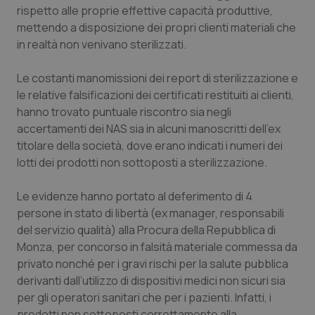
rispetto alle proprie effettive capacità produttive,
Piemonte
HIV
mettendo a disposizione dei propri clienti materiali che
in realtà non venivano sterilizzati.
Provincia Autonoma di Bolzano
Infezioni & Febbre
Le costanti manomissioni dei report di sterilizzazione e
le relative falsificazioni dei certificati restituiti ai clienti,
Provincia Autonoma di Trento
Ipertensione & Scompenso
hanno trovato puntuale riscontro sia negli
accertamenti dei NAS sia in alcuni manoscritti dell’ex
Puglia
Malattie rare
titolare della società, dove erano indicati i numeri dei
lotti dei prodotti non sottoposti a sterilizzazione.
Sardegna
Malattia di Crohn & Rettocolite Ulcerosa
Le evidenze hanno portato al deferimento di 4
Sicilia
Neuroscienze & patologie neurodegenerative
persone in stato di libertà (ex manager, responsabili
del servizio qualità) alla Procura della Repubblica di
Toscana
Obesità
Monza, per concorso in falsità materiale commessa da
privato nonché per i gravi rischi per la salute pubblica
Umbria
Oftalmologia
derivanti dall’utilizzo di dispositivi medici non sicuri sia
per gli operatori sanitari che per i pazienti. Infatti, i
prodotti non sottoposti correttamente alla