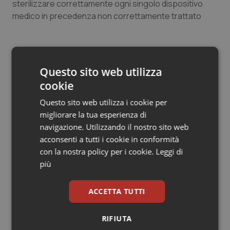
sterilizzare correttamente ogni singolo dispositivo
Salute orale & impianti
medico in precedenza non correttamente trattato
Sangue & coagulazione
Sileri: “Vicenda grave su cui la Procura dovrà
fare chiarezza”
Tiroide
Questo sito web utilizza
cookie
Tumore al seno
12 Aprile 2021
Questo sito web utilizza i cookie per
© Riproduzione riservata
migliorare la tua esperienza di
Tumore ovarico
navigazione. Utilizzando il nostro sito web
acconsenti a tutti i cookie in conformità
Tumori del Polmone & Testa Collo
con la nostra policy per i cookie.
Leggi di
più
Tumori gastrointestinali
ACCETTA TUTTI
Potrebbe interessarti in
Ulcera & Reflusso
Cronache
RIFIUTA
Vaccini