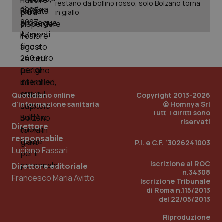
restano da bollino rosso, solo Bolzano torna
in giallo
Quotidiano online
Copyright 2013-2026
d'informazione sanitaria
© Homnya Srl
Tutti i diritti sono
riservati
Direttore
_ga_KM60CM4NPH
.quotidianosanita.it
1 anno
mes
responsabile
P.I. e C.F. 13026241003
Luciano Fassari
Iscrizione al ROC
Direttore editoriale
n.34308
Francesco Maria Avitto
Iscrizione Tribunale
di Roma n.115/2013
del 22/05/2013
Riproduzione
Fornitore
/