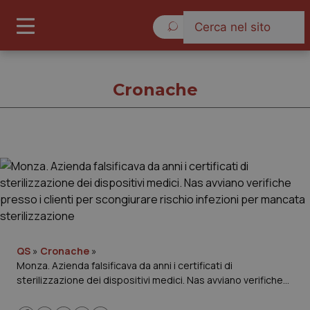
Sabato 8 Agosto 2026
Cronache
Cronache
Cronache
Governo e Parlamento
QS
»
Cronache
»
Monza. Azienda falsificava da anni i certificati di
Regioni e Asl
sterilizzazione dei dispositivi medici. Nas avviano verifiche
presso i clienti per scongiurare rischio infezioni per mancata
Lavoro e Professioni
sterilizzazione