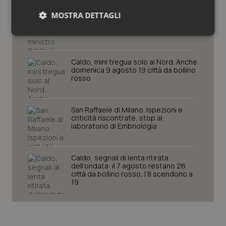
Regione Lombardia scrive al ministro
MOSTRA DETTAGLI
Schillaci: “Gli attuali indicatori non
fotografano la qualità reale del Ssn”
Necessari
Statistici
Marketing
Caldo, mini tregua solo al Nord. Anche
domenica 9 agosto 19 città da bollino
rosso
Necessari
Statistici
Marketing
San Raffaele di Milano. Ispezioni e
criticità riscontrate, stop al
laboratorio di Embriologia
I cookie necessari contribuiscono a rendere fruibile il
sito web abilitandone funzionalità di base quali la
navigazione sulle pagine e l'accesso alle aree
protette del sito. Il sito web non è in grado di
Caldo, segnali di lenta ritirata
funzionare correttamente senza questi cookie.
dell’ondata: il 7 agosto restano 26
città da bollino rosso, l’8 scendono a
Nome
Fornitore
/
Dominio
Scaden
19
VISITOR_PRIVACY_METADATA
5 mesi
YouTube
settim
.youtube.com