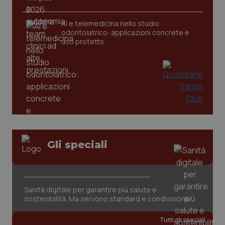
AI e telemedicina nello studio
tracking-sites-ironfish-
www.quotidianosanita.it
4
odontoiatrico: applicazioni concrete e
tracking-enable
settim
uso protetto
2 gior
tracking-sites-ironfish-
www.quotidianosanita.it
4
session-id
settim
2 gior
_ga
1 anno
Google LLC
Gli speciali
mes
.quotidianosanita.it
Sanità digitale per garantire più salute e
sostenibilità. Ma servono standard e condivisione
Tutti gli speciali