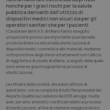
Calabria
Asma & BPCO
nonché per i gravi rischi per la salute
pubblica derivanti dall’utilizzo di
Campania
Car-T
dispositivi medici non sicuri sia per gli
operatori sanitari che per i pazienti
Emilia-Romagna
Colesterolo & coronaropatie
I Carabinieri del N.A.S. di Milano hanno eseguito
un’ispezione presso una importante azienda nella
Friuli Venezia Giulia
Dermatite Atopica
provincia di Monza attiva nella sterilizzazione di
dispositivi medici, cosmetici e altri materiali, mediante
Lazio
Diabete & glucometri
sottoposizione degli stessi a trattamenti con l’utilizzo
di raggi beta e di ossido di etilene, a seguito della quale
sono emerse gravi irregolarità nei processi di
Liguria
Disturbi dell’umore
sterilizzazione.
Lombardia
Dolore
L’ex titolare della società, deceduto all’inizio di
quest’anno, con la complicità di tutti i Responsabili del
Marche
Donna & Salute
Reparto Qualità succedutesi dal 2016 ad oggi, risulta
aver, per anni, artefatto i certificati relativi ai processi
Molise
Epatiti
di sterilizzazione, al fine di ottenere maggiore lavoro