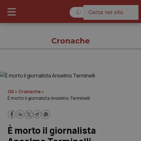
Sabato 8 Agosto 2026
Cronache
Cronache
Cronache
QS
»
Cronache
»
È morto il giornalista Anselmo Terminelli
Governo e Parlamento
Regioni e Asl
È morto il giornalista
Lavoro e Professioni