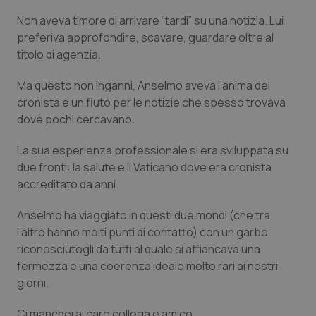
Calabria
Asma & BPCO
Non aveva timore di arrivare “tardi” su una notizia. Lui
preferiva approfondire, scavare, guardare oltre al
Campania
Car-T
titolo di agenzia.
Emilia-Romagna
Colesterolo & coronaropatie
Ma questo non inganni, Anselmo aveva l’anima del
cronista e un fiuto per le notizie che spesso trovava
dove pochi cercavano.
Friuli Venezia Giulia
Dermatite Atopica
La sua esperienza professionale si era sviluppata su
Lazio
Diabete & glucometri
due fronti: la salute e il Vaticano dove era cronista
accreditato da anni.
Liguria
Disturbi dell’umore
Anselmo ha viaggiato in questi due mondi (che tra
Lombardia
Dolore
l’altro hanno molti punti di contatto) con un garbo
riconosciutogli da tutti al quale si affiancava una
fermezza e una coerenza ideale molto rari ai nostri
Marche
Donna & Salute
giorni.
Molise
Epatiti
Ci mancherai caro collega e amico.