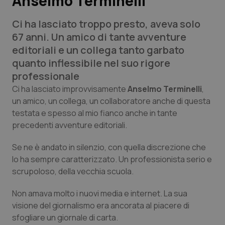
Anselmo Terminelli
Ci ha lasciato troppo presto, aveva solo
Scienza e Farmaci
67 anni. Un amico di tante avventure
editoriali e un collega tanto garbato
Studi e Analisi
quanto inflessibile nel suo rigore
professionale
Lettere al direttore
Ci ha lasciato improvvisamente
Anselmo Terminelli
,
un amico, un collega, un collaboratore anche di questa
Edizioni Regionali
testata e spesso al mio fianco anche in tante
precedenti avventure editoriali.
QS Pro
Se ne è andato in silenzio, con quella discrezione che
Professionisti Sanitari.AI
lo ha sempre caratterizzato. Un professionista serio e
scrupoloso, della vecchia scuola.
Abruzzo
QS Pro Gold
Non amava molto i nuovi media e internet. La sua
QS Club
Newsletter
visione del giornalismo era ancorata al piacere di
Basilicata
Artrite & artrosi
sfogliare un giornale di carta.