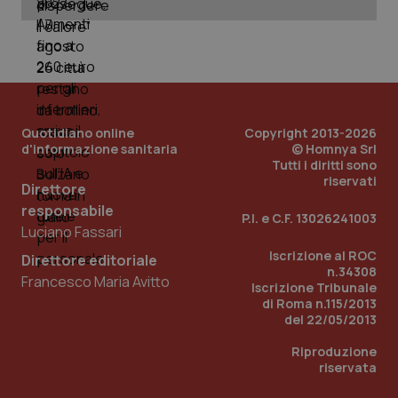
Quotidiano online
Copyright 2013-2026
d'informazione sanitaria
© Homnya Srl
Tutti i diritti sono
riservati
Direttore
responsabile
P.I. e C.F. 13026241003
Luciano Fassari
Iscrizione al ROC
Direttore editoriale
n.34308
Francesco Maria Avitto
PHPSESSID
Sessio
PHP.net
Iscrizione Tribunale
www.quotidianosanita.it
di Roma n.115/2013
del 22/05/2013
Riproduzione
riservata