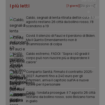
I più letti
[7 giorni]
[30 giorni]
tracking-sites-ironfish-
www.quotidianosanita.it
4
tracking-enable
settim
2 gior
Caldo, segnali di lenta ritirata dell'ondata: il 7
agosto restano 26 città da bollino rosso, l'8
scendono a 19
tracking-sites-ironfish-
www.quotidianosanita.it
4
Covid. Il silenzio di Fauci e il perdono di Biden.
session-id
settim
Ma il Quinto Emendamento non è
2 gior
un’ammissione di colpa
Caldo estremo, FADOI: “Sopra i 40 gradi il
corpo può non riuscire più a disperdere il
_ga
1 anno
Google LLC
calore”
mes
.quotidianosanita.it
Comparto Sanità. Firmato il contratto 2025-
2027. Aumenti fino a 240 euro per gli
infermieri, arriva il capitolo sull'IA e nuove
tutele per il personale
Caldo, l’ondata prosegue. Il 7 agosto 26 città
restano da bollino rosso, solo Bolzano torna
in giallo