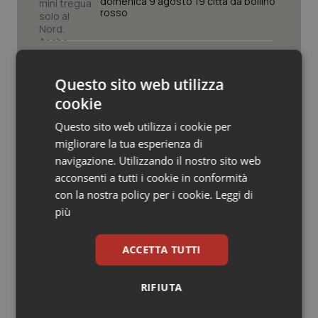
Valle D’Aosta
Oncodermatologia
domenica 9 agosto 19 città da bollino
rosso
Veneto
Oncoematologia
Caldo, segnali di lenta ritirata
dell’ondata: il 7 agosto restano 26
Oncologia & Nutrizione
città da bollino rosso, l’8 scendono a
Questo sito web utilizza
19
cookie
Psoriasi & pelle
Consip, al via la prima gara dedicata
Questo sito web utilizza i cookie per
alla salute della mammella: accordo
migliorare la tua esperienza di
quadro da 48 milioni per tecnologie e
Quotidiano Cardiologia
Breast Unit
navigazione. Utilizzando il nostro sito web
acconsenti a tutti i cookie in conformità
Quotidiano Chirurgia
AI Act, in vigore gli obblighi di
con la nostra policy per i cookie.
Leggi di
trasparenza: cosa cambia per sanità
più
e servizi rivolti ai cittadini
Quotidiano Oncologia
ACCETTA TUTTI
Quotidiano Pediatria
RIFIUTA
Rene & patologie urogenitali
Ultime analisi e review da QS Pro