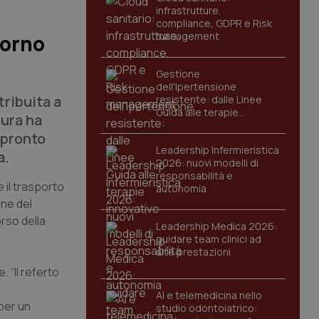
infrastrutture,
compliance, GDPR e Risk
management
iorno
Gestione
dell'Ipertensione
tribuita a
resistente: dalle Linee
Guida alle terapie
ura ha
innovative
 pronto
Leadership Infermieristica
a.
2026: nuovi modelli di
responsabilità e
 il trasporto
autonomia
ine del
orso della
Leadership Medica 2026:
guidare team clinici ad
alte prestazioni
 “Il referto
AI e telemedicina nello
 per un
studio odontoiatrico: