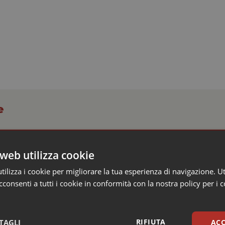
e
enta ritirata dell’ondata: il 7 agosto restano 26
web utilizza cookie
’8 scendono a 21
ilizza i cookie per migliorare la tua esperienza di navigazione. Ut
ve tutte le 27 città monitorate dal Ministero della Salute sono
consenti a tutti i cookie in conformità con la nostra policy per i 
assimo di allerta, il nuovo bollettino sulle ondate di calore segnala..
RIFIUTA
TAGLI
ACC