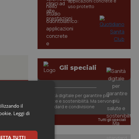
applicazioni concrete e
uso protetto
Gli speciali
 città
Sanità digitale per garantire più
salute e sostenibilità. Ma servono
ilizzando il
standard e condivisione
cookie.
Leggi di
.
Tutti gli speciali
ETTA TUTTI