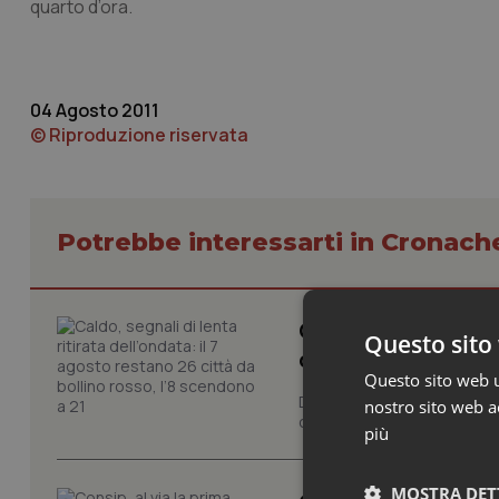
quarto d’ora.
04 Agosto 2011
© Riproduzione riservata
Potrebbe interessarti in Cronach
Caldo, segnali di l
Questo sito 
da bollino rosso, l
Questo sito web ut
Dopo la giornata di oggi, do
nostro sito web ac
contrassegnate dal livello m
più
MOSTRA DET