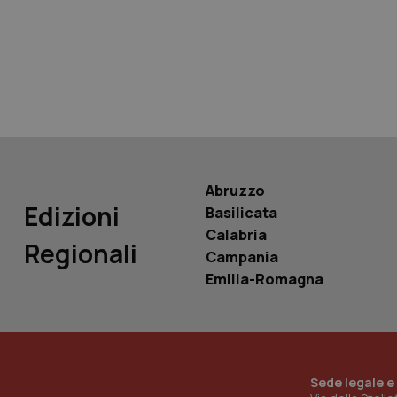
tracking-sites-ironf
tracking-enable
tracking-sites-ironf
session-id
_ga
Abruzzo
Edizioni
Basilicata
Calabria
Regionali
Campania
PHPSESSID
Emilia-Romagna
_ga_KM60CM4NPH
Sede legale e