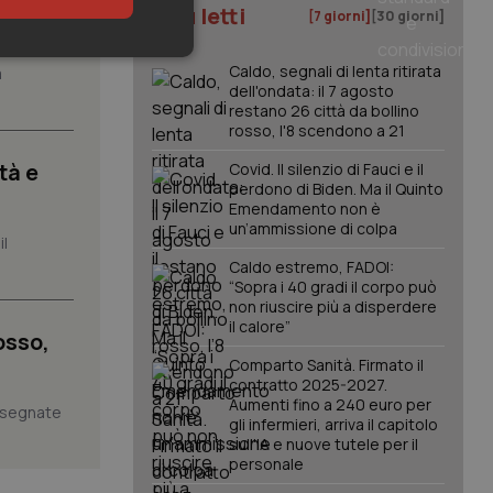
I più letti
[7 giorni]
[30 giorni]
keting
Caldo, segnali di lenta ritirata
a
dell'ondata: il 7 agosto
restano 26 città da bollino
rosso, l'8 scendono a 21
tà e
Covid. Il silenzio di Fauci e il
perdono di Biden. Ma il Quinto
Emendamento non è
un’ammissione di colpa
il
igazione sulle pagine
Caldo estremo, FADOI:
kie.
“Sopra i 40 gradi il corpo può
non riuscire più a disperdere
il calore”
osso,
er memorizzare le
utente per la loro
Comparto Sanità. Firmato il
 dati sul consenso
contratto 2025-2027.
itiche e
tendo che le loro
Aumenti fino a 240 euro per
assegnate
ssioni future.
gli infermieri, arriva il capitolo
sull'IA e nuove tutele per il
l servizio Cookie-
personale
erenze di consenso
sario che il banner