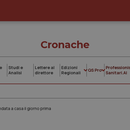
Cronache
e
Studi e
Lettere al
Edizioni
Professionis
QS Pro
Analisi
direttore
Regionali
Sanitari.AI
ndata a casa il giorno prima