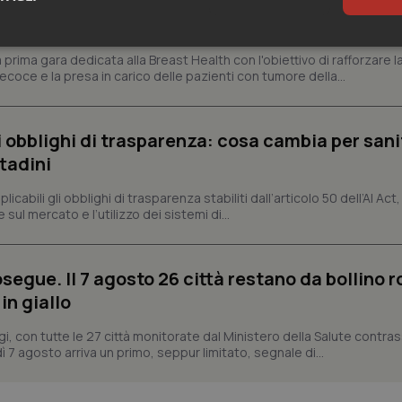
prima gara dedicata alla salute della mammella:
48 milioni per tecnologie e Breast Unit
sari
Statistici
Mar
prima gara dedicata alla Breast Health con l'obiettivo di rafforzare l
coce e la presa in carico delle pazienti con tumore della...
li obblighi di trasparenza: cosa cambia per sani
ttadini
Necessari
Statistici
Marketing
abili gli obblighi di trasparenza stabiliti dall’articolo 50 dell’AI Act, 
tribuiscono a rendere fruibile il sito web abilitandone funzionalità di base quali la nav
ul mercato e l’utilizzo dei sistemi di...
protette del sito. Il sito web non è in grado di funzionare correttamente senza questi coo
Fornitore
/
Dominio
Scadenza
Descrizione
segue. Il 7 agosto 26 città restano da bollino r
METADATA
5 mesi 4
Questo cookie viene utilizzato p
YouTube
settimane
scelte di consenso e privacy dell'
.youtube.com
in giallo
interazione con il sito. Registra i
del visitatore riguardo a varie pol
impostazioni sulla privacy, garan
gi, con tutte le 27 città monitorate dal Ministero della Salute contr
preferenze siano onorate nelle se
ì 7 agosto arriva un primo, seppur limitato, segnale di...
nt
5 mesi 3
Questo cookie viene utilizzato da
CookieScript
settimane
Script.com per ricordare le pref
www.quotidianosanita.it
sui cookie dei visitatori. È neces