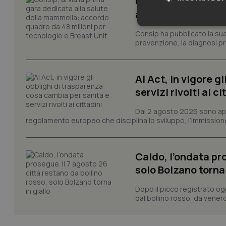
Consip, al via la 
accordo quadro da 
Neces
Consip ha pubblicato la sua 
prevenzione, la diagnosi pre
AI Act, in vigore g
servizi rivolti ai ci
Dal 2 agosto 2026 sono applic
I cookie necessari con
regolamento europeo che disciplina lo sviluppo, l’immissione s
e l'accesso alle aree 
Nome
Caldo, l’ondata pro
VISITOR_PRIVACY_
solo Bolzano torna 
Dopo il picco registrato og
dal bollino rosso, da venerd
CookieScriptConse