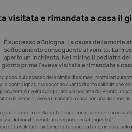
a visitata e rimandata a casa il g
È successo a Bologna. La causa della morte at
soffocamento conseguente al vomito. La Proc
aperto un'inchiesta. Nel mirino il pediatra del
 giorno prima l’aveva visitata e rimandata a cas
colposo sul decesso della bimba di sei mesi, morta ieri durante
ra, è contro ignoti, ma secondo quanto riferito dall’edizione onl
i inquirenti è rivolta sull'operato del pediatra del Pronto Socc
sitato la bimba e l’aveva rimandata a casa con una diagnosi di
astroenterici e nella notte le sue condizioni sono precipitate.
 causa del vomito penetrato nei polmoni (ab ingestis)”.
e sottovalutato i sintomi, trattenendo la bimba in visita solo