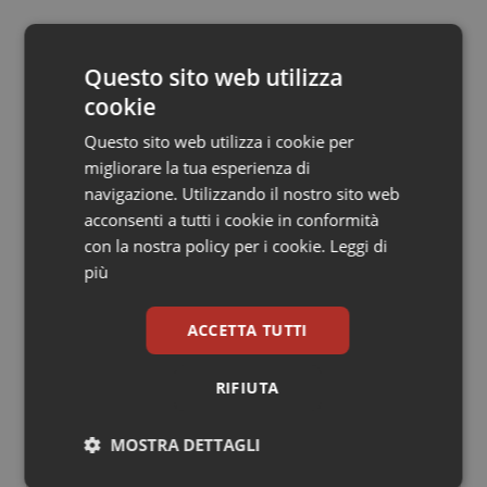
Salute orale & impianti
08 Dicembre 2012
Questo sito web utilizza
Sangue & coagulazione
© Riproduzione riservata
cookie
Tiroide
Questo sito web utilizza i cookie per
migliorare la tua esperienza di
Tumore al seno
navigazione. Utilizzando il nostro sito web
acconsenti a tutti i cookie in conformità
con la nostra policy per i cookie.
Leggi di
Tumore ovarico
Potrebbe interessarti in
più
Cronache
Tumori del Polmone & Testa Collo
ACCETTA TUTTI
Tumori gastrointestinali
Caldo, mini tregua solo al Nord. Anche
domenica 9 agosto 19 città da bollino
RIFIUTA
rosso
Ulcera & Reflusso
MOSTRA DETTAGLI
Caldo, segnali di lenta ritirata
Vaccini