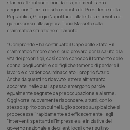
stanno affrontando, non da ora, momenti tanto
Calabria
Asma & BPCO
angosciosi". Inizia così la risposta del Presidente della
Repubblica, Giorgio Napolitano, alla lettera ricevuta nei
Campania
Car-T
giorni scorsi dalla signora Tonia Marsella sulla
drammatica situazione di Taranto.
Emilia-Romagna
Colesterolo & coronaropatie
"Comprendo – ha continuato il Capo dello Stato – il
Friuli Venezia Giulia
Dermatite Atopica
drammatico timore che si può provare per la salute e la
vita dei propri figli, così come conosco il tormento delle
Lazio
Diabete & glucometri
donne, degli uomini e dei figli che temono di perdere il
lavoro e di veder così minacciato il proprio futuro.
Anche da questi ho ricevuto lettere altrettanto
Liguria
Disturbi dell’umore
accorate, nelle quali spesso emergono parole
egualmente segnate da preoccupazione e allarme.
Lombardia
Dolore
Oggi vorrei nuovamente rispondere, a tutti, con lo
stesso spirito con cui nel luglio scorso auspicai che si
Marche
Donna & Salute
procedesse "rapidamente ed efficacemente" agli
"interventi spettanti all'impresa e alle iniziative del
Molise
Epatiti
governo nazionale e degli enti locali che risultino