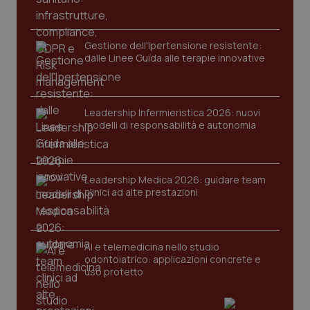
Gestione dell'Ipertensione resistente:
dalle Linee Guida alle terapie innovative
Leadership Infermieristica 2026: nuovi
modelli di responsabilità e autonomia
CookieScriptConsent
5 mesi
CookieScript
settim
www.quotidianosanita.it
Leadership Medica 2026: guidare team
clinici ad alte prestazioni
AI e telemedicina nello studio
odontoiatrico: applicazioni concrete e
uso protetto
tracking-sites-ironfish-
www.quotidianosanita.it
4
tracking-enable
settim