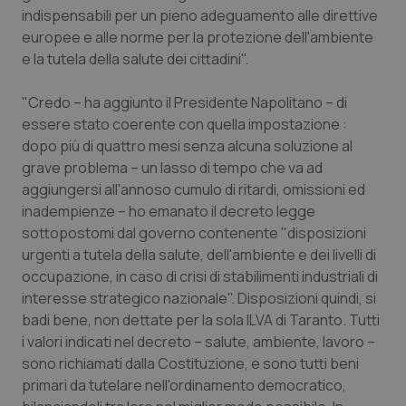
indispensabili per un pieno adeguamento alle direttive
Piemonte
HIV
europee e alle norme per la protezione dell'ambiente
e la tutela della salute dei cittadini".
Provincia Autonoma di Bolzano
Infezioni & Febbre
"Credo – ha aggiunto il Presidente Napolitano – di
essere stato coerente con quella impostazione :
Provincia Autonoma di Trento
Ipertensione & Scompenso
dopo più di quattro mesi senza alcuna soluzione al
grave problema – un lasso di tempo che va ad
Puglia
Malattie rare
aggiungersi all'annoso cumulo di ritardi, omissioni ed
inadempienze – ho emanato il decreto legge
Sardegna
Malattia di Crohn & Rettocolite Ulcerosa
sottopostomi dal governo contenente "disposizioni
urgenti a tutela della salute, dell'ambiente e dei livelli di
Sicilia
Neuroscienze & patologie neurodegenerative
occupazione, in caso di crisi di stabilimenti industriali di
interesse strategico nazionale". Disposizioni quindi, si
Toscana
Obesità
badi bene, non dettate per la sola ILVA di Taranto. Tutti
i valori indicati nel decreto – salute, ambiente, lavoro –
Umbria
Oftalmologia
sono richiamati dalla Costituzione, e sono tutti beni
primari da tutelare nell'ordinamento democratico,