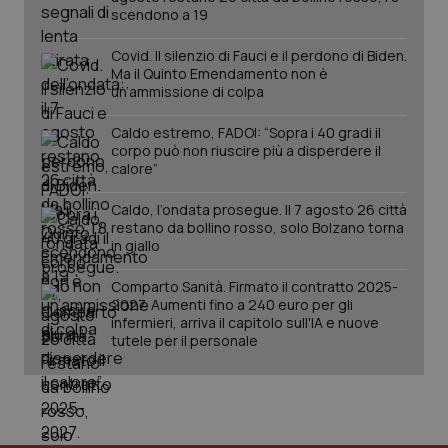
scendono a 19
Covid. Il silenzio di Fauci e il perdono di Biden.
Ma il Quinto Emendamento non è
un’ammissione di colpa
Caldo estremo, FADOI: “Sopra i 40 gradi il
corpo può non riuscire più a disperdere il
calore”
Caldo, l’ondata prosegue. Il 7 agosto 26 città
restano da bollino rosso, solo Bolzano torna
in giallo
PHPSESSID
Sessio
PHP.net
www.quotidianosanita.it
Comparto Sanità. Firmato il contratto 2025-
2027. Aumenti fino a 240 euro per gli
infermieri, arriva il capitolo sull'IA e nuove
tutele per il personale