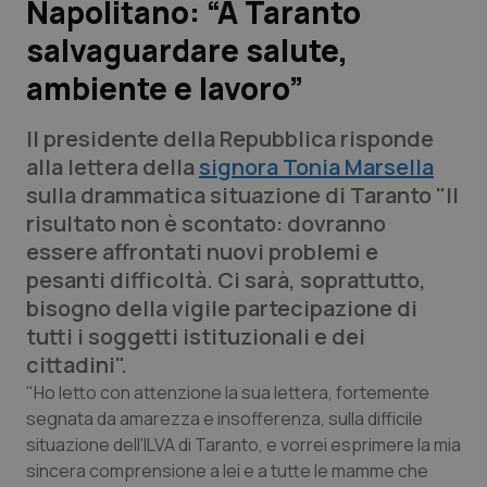
Napolitano: “A Taranto
salvaguardare salute,
Scienza e Farmaci
ambiente e lavoro”
Studi e Analisi
Il presidente della Repubblica risponde
Lettere al direttore
alla lettera della
signora Tonia Marsella
sulla drammatica situazione di Taranto "Il
Edizioni Regionali
risultato non è scontato: dovranno
essere affrontati nuovi problemi e
QS Pro
pesanti difficoltà. Ci sarà, soprattutto,
bisogno della vigile partecipazione di
Professionisti Sanitari.AI
tutti i soggetti istituzionali e dei
cittadini".
Abruzzo
QS Pro Gold
"Ho letto con attenzione la sua lettera, fortemente
segnata da amarezza e insofferenza, sulla difficile
QS Club
Newsletter
situazione dell'ILVA di Taranto, e vorrei esprimere la mia
Basilicata
Artrite & artrosi
sincera comprensione a lei e a tutte le mamme che