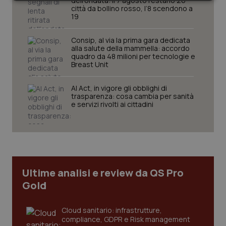
dell’ondata: il 7 agosto restano 26
Necessari
Statistici
Marketing
città da bollino rosso, l’8 scendono a
19
Consip, al via la prima gara dedicata
alla salute della mammella: accordo
quadro da 48 milioni per tecnologie e
Breast Unit
Necessari
Statistici
Marketing
AI Act, in vigore gli obblighi di
I cookie necessari contribuiscono a rendere fruibile il
trasparenza: cosa cambia per sanità
sito web abilitandone funzionalità di base quali la
e servizi rivolti ai cittadini
navigazione sulle pagine e l'accesso alle aree
protette del sito. Il sito web non è in grado di
funzionare correttamente senza questi cookie.
Nome
Fornitore
/
Dominio
Scaden
VISITOR_PRIVACY_METADATA
5 mesi
YouTube
settim
.youtube.com
Ultime analisi e review da QS Pro
Gold
Cloud sanitario: infrastrutture,
compliance, GDPR e Risk management