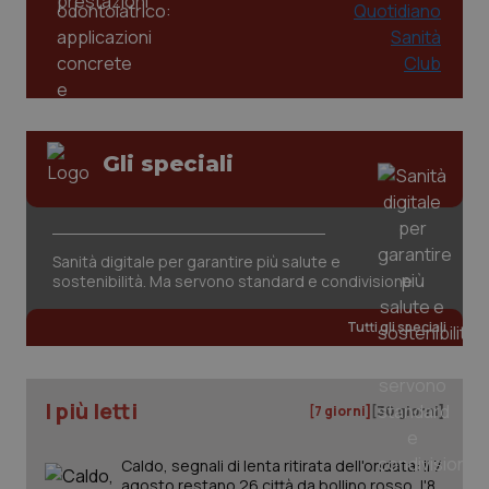
2 gior
tracking-sites-ironfish-
www.quotidianosanita.it
4
session-id
settim
2 gior
Gli speciali
_ga
1 anno
Google LLC
mes
.quotidianosanita.it
Sanità digitale per garantire più salute e
sostenibilità. Ma servono standard e condivisione
Tutti gli speciali
I più letti
[7 giorni]
[30 giorni]
Caldo, segnali di lenta ritirata dell'ondata: il 7
agosto restano 26 città da bollino rosso, l'8