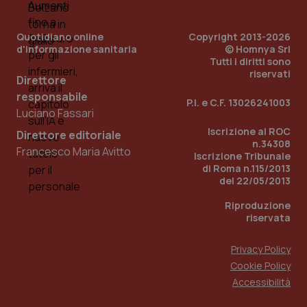
Quotidiano online
Copyright 2013-2026
d'informazione sanitaria
© Homnya Srl
Tutti i diritti sono
riservati
Direttore
responsabile
P.I. e C.F. 13026241003
Luciano Fassari
_ga_KM60CM4NPH
.quotidianosanita.it
1 anno
Iscrizione al ROC
Direttore editoriale
mes
n.34308
Francesco Maria Avitto
Iscrizione Tribunale
di Roma n.115/2013
del 22/05/2013
Riproduzione
riservata
Privacy Policy
Fornitore
/
Nome
Scadenza
Descrizion
Cookie Policy
Dominio
Nome
Fornitore
/
Dominio
Scadenza
Des
Accessibilità
_ga_0VMQEQKQ1N
.quotidianosanita.it
1 anno 1
Questo
mese
cookie
VISITOR_INFO1_LIVE
5 mesi 4
Que
Google LLC