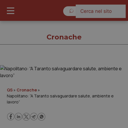
Domenica 9 Agosto 2026
Cronache
Cronache
Cronache
QS
»
Cronache
»
Napolitano: “A Taranto salvaguardare salute, ambiente e
Governo e Parlamento
lavoro”
Regioni e Asl
Lavoro e Professioni