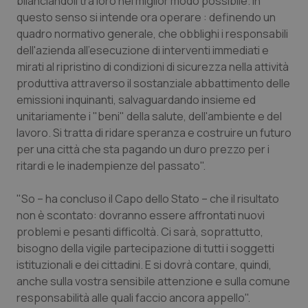
bilanciandoli tra loro nel miglior modo possibile. In
Valle D’Aosta
Oncodermatologia
questo senso si intende ora operare : definendo un
quadro normativo generale, che obblighi i responsabili
Veneto
Oncoematologia
dell'azienda all'esecuzione di interventi immediati e
mirati al ripristino di condizioni di sicurezza nella attività
Oncologia & Nutrizione
produttiva attraverso il sostanziale abbattimento delle
emissioni inquinanti, salvaguardando insieme ed
Psoriasi & pelle
unitariamente i "beni" della salute, dell'ambiente e del
lavoro. Si tratta di ridare speranza e costruire un futuro
Quotidiano Cardiologia
per una città che sta pagando un duro prezzo per i
ritardi e le inadempienze del passato".
Quotidiano Chirurgia
"So – ha concluso il Capo dello Stato – che il risultato
non è scontato: dovranno essere affrontati nuovi
Quotidiano Oncologia
problemi e pesanti difficoltà. Ci sarà, soprattutto,
bisogno della vigile partecipazione di tutti i soggetti
Quotidiano Pediatria
istituzionali e dei cittadini. E si dovrà contare, quindi,
anche sulla vostra sensibile attenzione e sulla comune
Rene & patologie urogenitali
responsabilità alle quali faccio ancora appello".