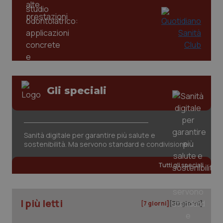
Gli speciali
tracking-sites-ironfish-
www.quotidianosanita.it
4
tracking-enable
settim
2 gior
Sanità digitale per garantire più salute e
sostenibilità. Ma servono standard e condivisione
Tutti gli speciali
tracking-sites-ironfish-
www.quotidianosanita.it
4
session-id
settim
2 gior
I più letti
[7 giorni]
[30 giorni]