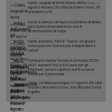
_ga
1 anno
Google LLC
Caldo, segnali di lenta ritirata dell'ondata: il 7
mes
.quotidianosanita.it
agosto restano 26 città da bollino rosso, l'8
scendono a 19
Covid. Il silenzio di Fauci e il perdono di Biden.
Ma il Quinto Emendamento non è
un’ammissione di colpa
Caldo estremo, FADOI: “Sopra i 40 gradi il
corpo può non riuscire più a disperdere il
calore”
Comparto Sanità. Firmato il contratto 2025-
2027. Aumenti fino a 240 euro per gli
infermieri, arriva il capitolo sull'IA e nuove
tutele per il personale
Caldo, l’ondata prosegue. Il 7 agosto 26 città
restano da bollino rosso, solo Bolzano torna
in giallo