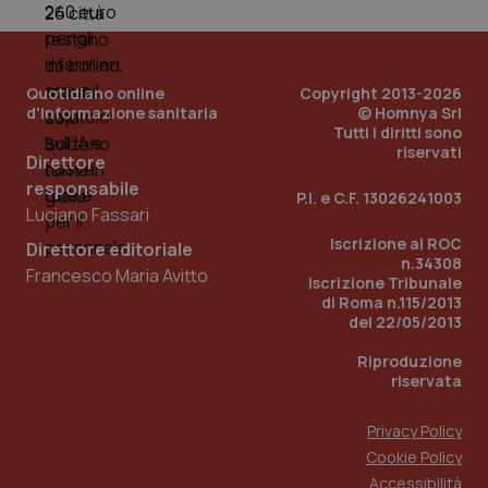
PHPSESSID
Sessio
PHP.net
www.quotidianosanita.it
Quotidiano online
Copyright 2013-2026
d'informazione sanitaria
© Homnya Srl
Tutti i diritti sono
riservati
Direttore
responsabile
P.I. e C.F. 13026241003
Luciano Fassari
Iscrizione al ROC
Direttore editoriale
n.34308
Francesco Maria Avitto
Iscrizione Tribunale
di Roma n.115/2013
del 22/05/2013
Riproduzione
riservata
Privacy Policy
Cookie Policy
_ga_KM60CM4NPH
.quotidianosanita.it
1 anno
mes
Accessibilità