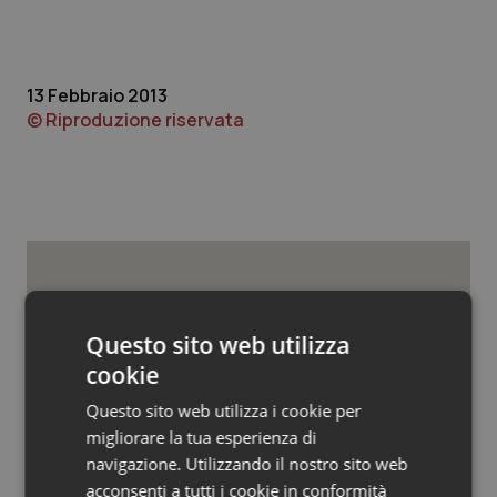
Valle D’Aosta
Oncodermatologia
Veneto
Oncoematologia
13 Febbraio 2013
Oncologia & Nutrizione
© Riproduzione riservata
Psoriasi & pelle
Quotidiano Cardiologia
Quotidiano Chirurgia
Potrebbe interessarti in
Cronache
Questo sito web utilizza
Quotidiano Oncologia
cookie
Quotidiano Pediatria
Questo sito web utilizza i cookie per
Caldo, mini tregua solo al Nord. Anche
domenica 9 agosto 19 città da bollino
migliorare la tua esperienza di
rosso
Rene & patologie urogenitali
navigazione. Utilizzando il nostro sito web
acconsenti a tutti i cookie in conformità