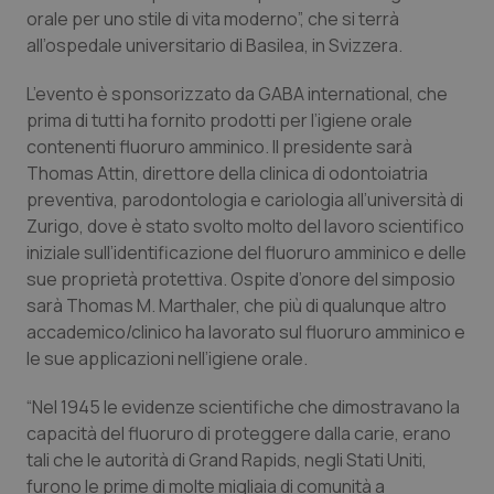
Calabria
Asma & BPCO
orale per uno stile di vita moderno”, che si terrà
all’ospedale universitario di Basilea, in Svizzera.
Campania
Car-T
L’evento è sponsorizzato da GABA international, che
prima di tutti ha fornito prodotti per l’igiene orale
Emilia-Romagna
Colesterolo & coronaropatie
contenenti fluoruro amminico. Il presidente sarà
Thomas Attin, direttore della clinica di odontoiatria
Friuli Venezia Giulia
Dermatite Atopica
preventiva, parodontologia e cariologia all’università di
Zurigo, dove è stato svolto molto del lavoro scientifico
Lazio
Diabete & glucometri
iniziale sull’identificazione del fluoruro amminico e delle
sue proprietà protettiva. Ospite d’onore del simposio
Liguria
Disturbi dell’umore
sarà Thomas M. Marthaler, che più di qualunque altro
accademico/clinico ha lavorato sul fluoruro amminico e
le sue applicazioni nell’igiene orale.
Lombardia
Dolore
“Nel 1945 le evidenze scientifiche che dimostravano la
Marche
Donna & Salute
capacità del fluoruro di proteggere dalla carie, erano
tali che le autorità di Grand Rapids, negli Stati Uniti,
Molise
Epatiti
furono le prime di molte migliaia di comunità a