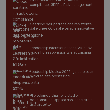
Cloud sanitario: infrastrutture,
navigazione sulle pagine e l'accesso alle aree
compliance, GDPR e Risk management
protette del sito. Il sito web non è in grado di
funzionare correttamente senza questi cookie.
Nome
Fornitore
/
Dominio
Scaden
Gestione dell'Ipertensione resistente:
VISITOR_PRIVACY_METADATA
5 mesi
YouTube
settim
.youtube.com
dalle Linee Guida alle terapie innovative
Leadership Infermieristica 2026: nuovi
modelli di responsabilità e autonomia
Leadership Medica 2026: guidare team
clinici ad alte prestazioni
AI e telemedicina nello studio
odontoiatrico: applicazioni concrete e
CookieScriptConsent
5 mesi
CookieScript
uso protetto
settim
www.quotidianosanita.it