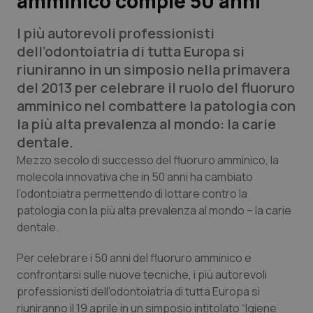
amminico compie 50 anni
I più autorevoli professionisti
Scienza e Farmaci
dell’odontoiatria di tutta Europa si
riuniranno in un simposio nella primavera
Studi e Analisi
del 2013 per celebrare il ruolo del fluoruro
amminico nel combattere la patologia con
Lettere al direttore
la più alta prevalenza al mondo: la carie
dentale.
Edizioni Regionali
Mezzo secolo di successo del fluoruro amminico, la
molecola innovativa che in 50 anni ha cambiato
QS Pro
l’odontoiatra permettendo di lottare contro la
patologia con la più alta prevalenza al mondo – la carie
Professionisti Sanitari.AI
dentale.
Abruzzo
QS Pro Gold
Per celebrare i 50 anni del fluoruro amminico e
confrontarsi sulle nuove tecniche, i più autorevoli
QS Club
Newsletter
Basilicata
Artrite & artrosi
professionisti dell’odontoiatria di tutta Europa si
riuniranno il 19 aprile in un simposio intitolato “Igiene