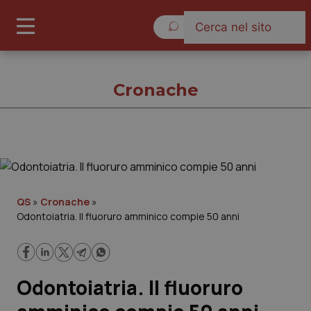
Sabato 8 Agosto 2026
Cronache
Cronache
Cronache
QS
»
Cronache
»
Odontoiatria. Il fluoruro amminico compie 50 anni
Governo e Parlamento
Regioni e Asl
Odontoiatria. Il fluoruro
Lavoro e Professioni