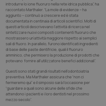
introdurre lo ione fluoruro nella rete idrica pubblica”, ha
Piemonte
HIV
raccontato Marthaler. “La mole di evidenze – ha
aggiunto – continuò a crescere ed è stata
Provincia Autonoma di Bolzano
Infezioni & Febbre
documentata in centinaia di articoli scientifici. Molti di
questi articoli descrivevano l’attività di ricerca nel
sintetizzare nuovi composti contenenti fluoruro che
Provincia Autonoma di Trento
Ipertensione & Scompenso
mostrassero un’attività maggiore rispetto ai semplici
sali di fluoro. In parallelo, furono identificati ingredienti
Puglia
Malattie rare
di base delle paste dentifricie, quali il fluoruro
amminico, che permisero la produzione di prodotti che
Sardegna
Malattia di Crohn & Rettocolite Ulcerosa
potevano fornire all’utilizzatore benefici addizionali”.
Sicilia
Neuroscienze & patologie neurodegenerative
Questi sono stati grandi risultati nell’odontoiatria
preventiva. Ma Marthaler assicura che “non ci
Toscana
Obesità
fermeremo qui” e il simposio sarà l’occasione per
“guardare a quali sono alcune delle sfide che
attendono i pazienti e i loro dentisti nel prossimo
Umbria
Oftalmologia
mezzo secolo”.