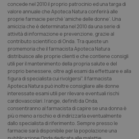
concede nel 2010 il proprio patrocinio ed una targa di
Piemonte
HIV
valore annuale che Apoteca Natura conferirà alle
proprie farmacie perché ‘amiche delle donne’. Una
amicizia che è determinata nel 2010 da una serie di
Provincia Autonoma di Bolzano
Infezioni & Febbre
attività di informazione e prevenzione, grazie al
contributo scientifico di Onda. Tra queste un
Provincia Autonoma di Trento
Ipertensione & Scompenso
promemoria che il farmacista Apoteca Natura
distribuisce alle proprie clienti e che contiene consigli
Puglia
Malattie rare
utili per il mantenimento della propria salute e del
proprio benessere, oltre agli esami da effettuare e alla
Sardegna
Malattia di Crohn & Rettocolite Ulcerosa
figura di specialista cui rivolgersi". Il farmacista
Apoteca Natura può inoltre consigliare alle donne
Sicilia
Neuroscienze & patologie neurodegenerative
interessate esami utili per rilevare eventuali rischi
cardiovascolari. I range, definiti da Onda,
Toscana
Obesità
consentiranno al farmacista di capire se una donna è
più o meno a rischio e di indirizzarla eventualmente
dallo specialista di riferimento. Sempre presso le
Umbria
Oftalmologia
farmacie sarà disponibile per la popolazione una
pubblicazione Onda dedicata alle malattie