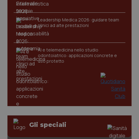
Leadership Medica 2026: guidare team
clinici ad alte prestazioni
CookieScriptConsent
5 mesi
CookieScript
settim
www.quotidianosanita.it
AI e telemedicina nello studio
odontoiatrico: applicazioni concrete e
uso protetto
tracking-sites-ironfish-
www.quotidianosanita.it
4
tracking-enable
settim
2 gior
Gli speciali
tracking-sites-ironfish-
www.quotidianosanita.it
4