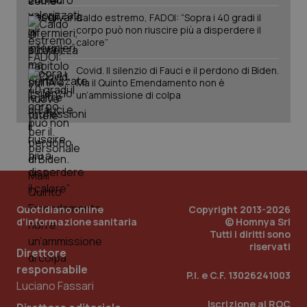
Caldo estremo, FADOI: “Sopra i 40 gradi il
corpo può non riuscire più a disperdere il
calore”
Covid. Il silenzio di Fauci e il perdono di Biden.
Ma il Quinto Emendamento non è
un’ammissione di colpa
PHPSESSID
Sessio
PHP.net
www.quotidianosanita.it
Quotidiano online
Copyright 2013-2026
d'informazione sanitaria
© Homnya Srl
Tutti i diritti sono
riservati
Direttore
responsabile
P.I. e C.F. 13026241003
Luciano Fassari
Iscrizione al ROC