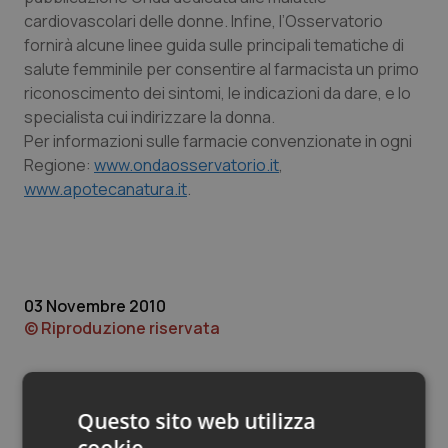
Valle D’Aosta
Oncodermatologia
cardiovascolari delle donne. Infine, l’Osservatorio
fornirà alcune linee guida sulle principali tematiche di
Veneto
Oncoematologia
salute femminile per consentire al farmacista un primo
riconoscimento dei sintomi, le indicazioni da dare, e lo
Oncologia & Nutrizione
specialista cui indirizzare la donna.
Per informazioni sulle farmacie convenzionate in ogni
Psoriasi & pelle
Regione:
www.ondaosservatorio.it
,
www.apotecanatura.it
.
Quotidiano Cardiologia
Quotidiano Chirurgia
03 Novembre 2010
Quotidiano Oncologia
© Riproduzione riservata
Quotidiano Pediatria
Questo sito web utilizza
Rene & patologie urogenitali
cookie