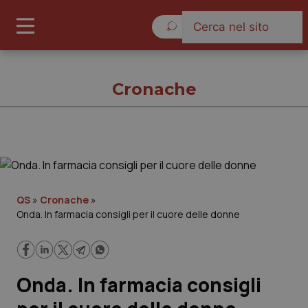
Giovedì 6 Agosto 2026
Cronache
Cronache
Cronache
QS
»
Cronache
»
Onda. In farmacia consigli per il cuore delle donne
Governo e Parlamento
Regioni e Asl
Onda. In farmacia consigli
Lavoro e Professioni