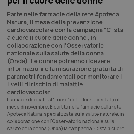
per il cuore delle donne
Parte nelle farmacie della rete Apoteca
Scienza e Farmaci
Natura, il mese della prevenzione
cardiovascolare con la campagna “Ci sta
Studi e Analisi
a cuore il cuore delle donne”, in
collaborazione con l’Osservatorio
Lettere al direttore
nazionale sulla salute della donna
(Onda). Le donne potranno ricevere
Edizioni Regionali
informazioni e la misurazione gratuita di
parametri fondamentali per monitorare i
QS Pro
livelli di rischio di malattie
cardiovascolari
Professionisti Sanitari.AI
Farmacie dedicate al “cuore” delle donne per tutto il
mese di novembre. È partita nelle farmacie della rete
Abruzzo
QS Pro Gold
Apoteca Natura, specializzate sulla salute naturale, in
QS Club
Newsletter
collaborazione con l'Osservatorio nazionale sulla
Basilicata
Artrite & artrosi
salute della donna (Onda) la campagna “Ci sta a cuore