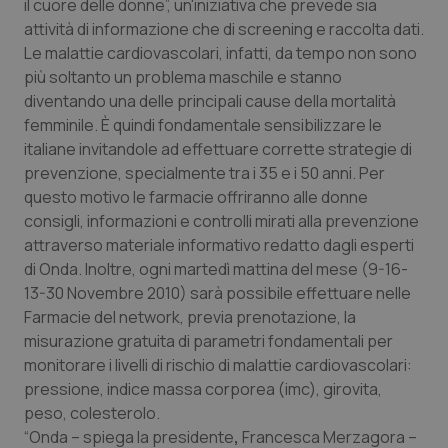
il cuore delle donne”, un'iniziativa che prevede sia
Calabria
Asma & BPCO
attività di informazione che di screening e raccolta dati.
Le malattie cardiovascolari, infatti, da tempo non sono
Campania
Car-T
più soltanto un problema maschile e stanno
diventando una delle principali cause della mortalità
Emilia-Romagna
Colesterolo & coronaropatie
femminile. È quindi fondamentale sensibilizzare le
italiane invitandole ad effettuare corrette strategie di
Friuli Venezia Giulia
Dermatite Atopica
prevenzione, specialmente tra i 35 e i 50 anni. Per
questo motivo le farmacie offriranno alle donne
consigli, informazioni e controlli mirati alla prevenzione
Lazio
Diabete & glucometri
attraverso materiale informativo redatto dagli esperti
di Onda. Inoltre, ogni martedì mattina del mese (9-16-
Liguria
Disturbi dell’umore
13-30 Novembre 2010) sarà possibile effettuare nelle
Farmacie del network, previa prenotazione, la
Lombardia
Dolore
misurazione gratuita di parametri fondamentali per
monitorare i livelli di rischio di malattie cardiovascolari:
Marche
Donna & Salute
pressione, indice massa corporea (imc), girovita,
peso, colesterolo.
Molise
Epatiti
“Onda – spiega la presidente
,
Francesca Merzagora –