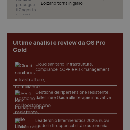
Bolzano torna in giallo
Necessari
Statistici
Marketing
I cookie necessari contribuiscono a rendere fruibile il
sito web abilitandone funzionalità di base quali la
navigazione sulle pagine e l'accesso alle aree
protette del sito. Il sito web non è in grado di
Ultime analisi e review da QS Pro
funzionare correttamente senza questi cookie.
Gold
Nome
Fornitore
/
Dominio
Scaden
VISITOR_PRIVACY_METADATA
5 mesi
YouTube
Cloud sanitario: infrastrutture,
settim
.youtube.com
compliance, GDPR e Risk management
Gestione dell'Ipertensione resistente:
dalle Linee Guida alle terapie innovative
Leadership Infermieristica 2026: nuovi
modelli di responsabilità e autonomia