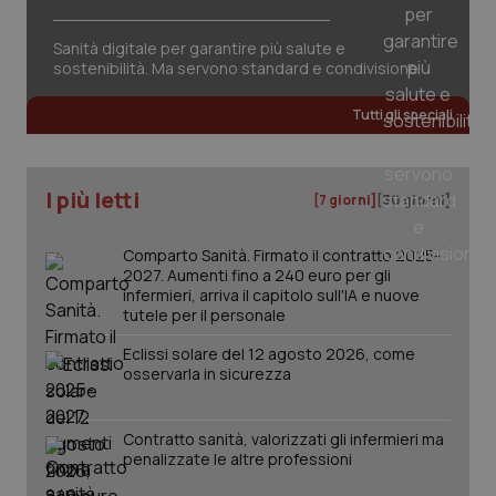
session-id
settim
2 gior
Sanità digitale per garantire più salute e
sostenibilità. Ma servono standard e condivisione
Tutti gli speciali
_ga
1 anno
Google LLC
mes
.quotidianosanita.it
I più letti
[7 giorni]
[30 giorni]
Comparto Sanità. Firmato il contratto 2025-
2027. Aumenti fino a 240 euro per gli
infermieri, arriva il capitolo sull'IA e nuove
tutele per il personale
Eclissi solare del 12 agosto 2026, come
osservarla in sicurezza
Contratto sanità, valorizzati gli infermieri ma
penalizzate le altre professioni