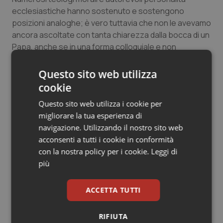
ecclesiastiche hanno sostenuto e sostengono
posizioni analoghe; è vero tuttavia che non le avevamo
ancora ascoltate con tanta chiarezza dalla bocca di un
Papa, anche se in una forma colloquiale e non
magisteriale.
Benedetto XVI ci dà quindi con coraggio un contributo
Questo sito web utilizza
importante di chiarificazione e approfondimento su
cookie
una questione lungamente dibattuta. E’ un contributo
Questo sito web utilizza i cookie per
originale, perché da una parte tiene alla fedeltà ai
migliorare la tua esperienza di
principi morali e dimostra lucidità nel rifiutare una via
navigazione. Utilizzando il nostro sito web
illusoria come la "fiducia nel profilattico"; dall’altra
acconsenti a tutti i cookie in conformità
manifesta però una visione comprensiva e
con la nostra policy per i cookie.
Leggi di
lungimirante, attenta a scoprire i piccoli passi – anche
più
se solo iniziali e ancora confusi – di una umanità
spiritualmente e culturalmente spesso poverissima,
verso un esercizio più umano e responsabile della
ACCETTA TUTTI
sessualità.
RIFIUTA