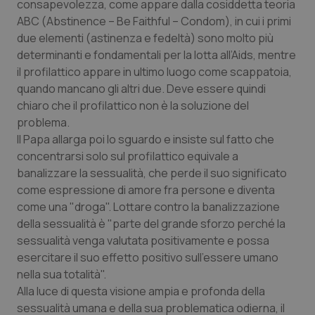
Valle D’Aosta
Oncodermatologia
consapevolezza, come appare dalla cosiddetta teoria
ABC (Abstinence – Be Faithful – Condom), in cui i primi
due elementi (astinenza e fedeltà) sono molto più
Veneto
Oncoematologia
determinanti e fondamentali per la lotta all’Aids, mentre
il profilattico appare in ultimo luogo come scappatoia,
Oncologia & Nutrizione
quando mancano gli altri due. Deve essere quindi
chiaro che il profilattico non è la soluzione del
Psoriasi & pelle
problema.
Il Papa allarga poi lo sguardo e insiste sul fatto che
Quotidiano Cardiologia
concentrarsi solo sul profilattico equivale a
banalizzare la sessualità, che perde il suo significato
Quotidiano Chirurgia
come espressione di amore fra persone e diventa
come una "droga". Lottare contro la banalizzazione
Quotidiano Oncologia
della sessualità è "parte del grande sforzo perché la
sessualità venga valutata positivamente e possa
esercitare il suo effetto positivo sull’essere umano
Quotidiano Pediatria
nella sua totalità".
Alla luce di questa visione ampia e profonda della
Rene & patologie urogenitali
sessualità umana e della sua problematica odierna, il