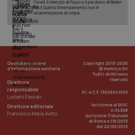
Covid. Il silenzio di Fauci e il perdono di Biden.
Fornitore
/
Nome
Scadenza
Descrizion
Dominio
Ma il Quinto Emendamento non è
Nome
Fornitore
/
Dominio
Scadenza
Des
un’ammissione di colpa
_ga_0VMQEQKQ1N
.quotidianosanita.it
1 anno 1
Questo
mese
cookie
VISITOR_INFO1_LIVE
5 mesi 4
Que
Google LLC
viene
settimane
imp
.youtube.com
utilizzato
You
da Google
ten
Analytics
pre
per
del
mantener
vid
lo stato
inco
della
può
sessione.
det
vis
Quotidiano online
Copyright 2013-2026
web
d'informazione sanitaria
© Homnya Srl
uti
Tutti i diritti sono
nuo
riservati
ver
Direttore
dell
You
responsabile
P.I. e C.F. 13026241003
Luciano Fassari
__Secure-YNID
.youtube.com
5 mesi 4
Que
settimane
imp
Iscrizione al ROC
You
Direttore editoriale
ten
n.34308
Francesco Maria Avitto
pre
Iscrizione Tribunale
del
di Roma n.115/2013
vid
del 22/05/2013
inco
può
det