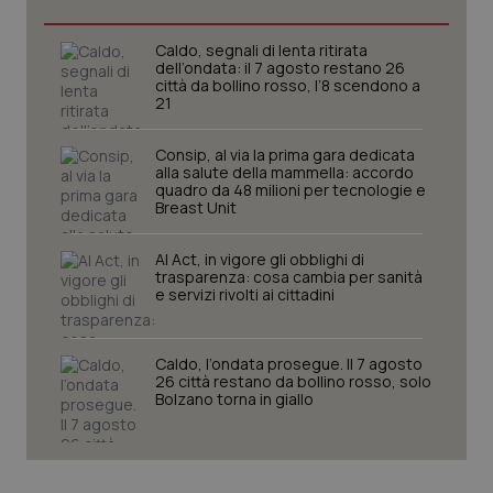
Caldo, segnali di lenta ritirata
dell’ondata: il 7 agosto restano 26
città da bollino rosso, l’8 scendono a
21
Consip, al via la prima gara dedicata
alla salute della mammella: accordo
quadro da 48 milioni per tecnologie e
Breast Unit
AI Act, in vigore gli obblighi di
trasparenza: cosa cambia per sanità
CookieScriptConsent
5 mesi
CookieScript
e servizi rivolti ai cittadini
settim
www.quotidianosanita.it
Caldo, l’ondata prosegue. Il 7 agosto
26 città restano da bollino rosso, solo
Bolzano torna in giallo