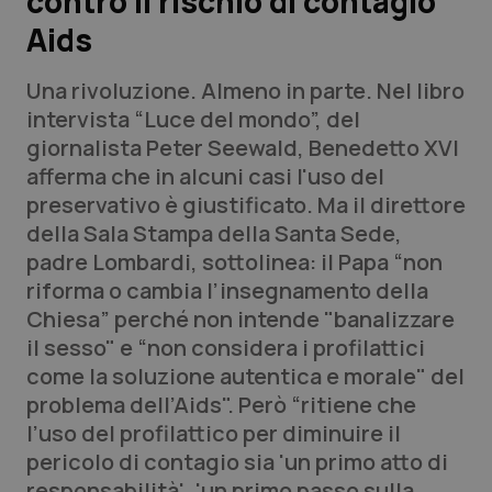
contro il rischio di contagio
Aids
Scienza e Farmaci
Una rivoluzione. Almeno in parte. Nel libro
Studi e Analisi
intervista “Luce del mondo”, del
giornalista Peter Seewald, Benedetto XVI
Lettere al direttore
afferma che in alcuni casi l'uso del
preservativo è giustificato. Ma il direttore
Edizioni Regionali
della Sala Stampa della Santa Sede,
padre Lombardi, sottolinea: il Papa “non
QS Pro
riforma o cambia l’insegnamento della
Chiesa” perché non intende "banalizzare
Professionisti Sanitari.AI
il sesso" e “non considera i profilattici
come la soluzione autentica e morale" del
Abruzzo
QS Pro Gold
problema dell’Aids". Però “ritiene che
l’uso del profilattico per diminuire il
QS Club
Newsletter
Basilicata
Artrite & artrosi
pericolo di contagio sia 'un primo atto di
responsabilità', 'un primo passo sulla