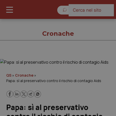
Venerdì 7 Agosto 2026
Cronache
Cronache
Cronache
QS
»
Cronache
»
Papa: sì al preservativo contro il rischio di contagio Aids
Governo e Parlamento
Regioni e Asl
Papa: sì al preservativo
Lavoro e Professioni