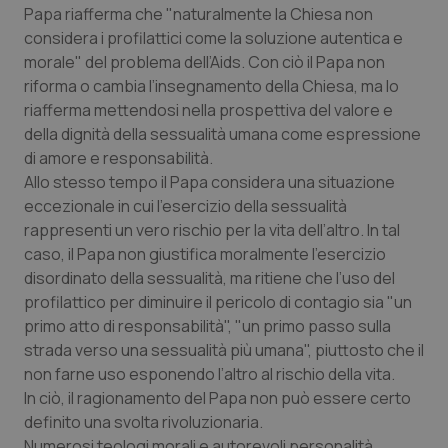
Papa riafferma che "naturalmente la Chiesa non
Salute orale & impianti
considera i profilattici come la soluzione autentica e
morale" del problema dell’Aids. Con ciò il Papa non
Sangue & coagulazione
riforma o cambia l’insegnamento della Chiesa, ma lo
riafferma mettendosi nella prospettiva del valore e
Tiroide
della dignità della sessualità umana come espressione
di amore e responsabilità.
Tumore al seno
Allo stesso tempo il Papa considera una situazione
eccezionale in cui l’esercizio della sessualità
rappresenti un vero rischio per la vita dell’altro. In tal
Tumore ovarico
caso, il Papa non giustifica moralmente l’esercizio
disordinato della sessualità, ma ritiene che l’uso del
Tumori del Polmone & Testa Collo
profilattico per diminuire il pericolo di contagio sia "un
primo atto di responsabilità", "un primo passo sulla
Tumori gastrointestinali
strada verso una sessualità più umana", piuttosto che il
non farne uso esponendo l’altro al rischio della vita.
Ulcera & Reflusso
In ciò, il ragionamento del Papa non può essere certo
definito una svolta rivoluzionaria.
Vaccini
Numerosi teologi morali e autorevoli personalità