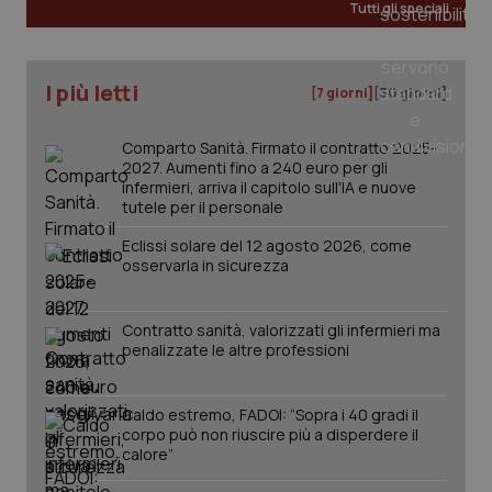
Tutti gli speciali
I più letti
[7 giorni]
[30 giorni]
Comparto Sanità. Firmato il contratto 2025-
2027. Aumenti fino a 240 euro per gli
infermieri, arriva il capitolo sull'IA e nuove
tutele per il personale
Eclissi solare del 12 agosto 2026, come
osservarla in sicurezza
_ga_KM60CM4NPH
.quotidianosanita.it
1 anno
mes
Contratto sanità, valorizzati gli infermieri ma
penalizzate le altre professioni
Caldo estremo, FADOI: “Sopra i 40 gradi il
corpo può non riuscire più a disperdere il
calore”