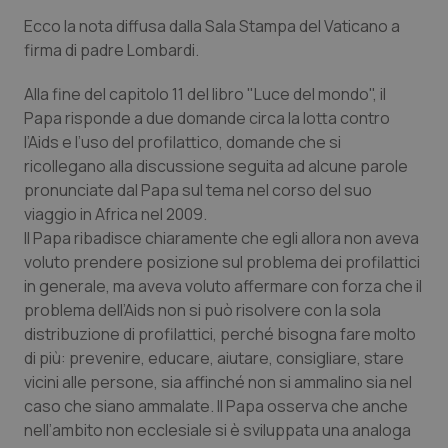
Ecco la nota diffusa dalla Sala Stampa del Vaticano a
Piemonte
HIV
firma di padre Lombardi.
Provincia Autonoma di Bolzano
Infezioni & Febbre
Alla fine del capitolo 11 del libro "Luce del mondo", il
Papa risponde a due domande circa la lotta contro
Provincia Autonoma di Trento
Ipertensione & Scompenso
l’Aids e l’uso del profilattico, domande che si
ricollegano alla discussione seguita ad alcune parole
pronunciate dal Papa sul tema nel corso del suo
Puglia
Malattie rare
viaggio in Africa nel 2009.
Il Papa ribadisce chiaramente che egli allora non aveva
Sardegna
Malattia di Crohn & Rettocolite Ulcerosa
voluto prendere posizione sul problema dei profilattici
in generale, ma aveva voluto affermare con forza che il
Sicilia
Neuroscienze & patologie neurodegenerative
problema dell’Aids non si può risolvere con la sola
distribuzione di profilattici, perché bisogna fare molto
Toscana
Obesità
di più: prevenire, educare, aiutare, consigliare, stare
vicini alle persone, sia affinché non si ammalino sia nel
Umbria
Oftalmologia
caso che siano ammalate. Il Papa osserva che anche
nell’ambito non ecclesiale si è sviluppata una analoga