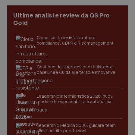
Ultime analisi e review da QS Pro
tracking-sites-ironfish-
www.quotidianosanita.it
4
Gold
tracking-enable
settim
2 gior
Cloud sanitario: infrastrutture,
compliance, GDPR e Risk management
tracking-sites-ironfish-
www.quotidianosanita.it
4
session-id
settim
2 gior
Gestione dell'Ipertensione resistente:
dalle Linee Guida alle terapie innovative
_ga
1 anno
Google LLC
mes
.quotidianosanita.it
Leadership Infermieristica 2026: nuovi
modelli di responsabilità e autonomia
Leadership Medica 2026: guidare team
clinici ad alte prestazioni