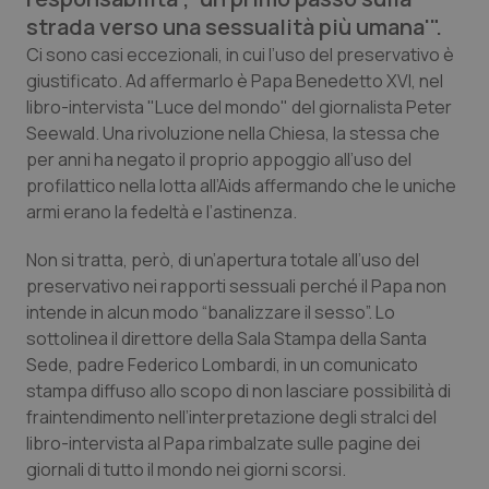
Calabria
Asma & BPCO
strada verso una sessualità più umana'".
Ci sono casi eccezionali, in cui l’uso del preservativo è
Campania
Car-T
giustificato. Ad affermarlo è Papa Benedetto XVI, nel
libro-intervista "Luce del mondo" del giornalista Peter
Emilia-Romagna
Colesterolo & coronaropatie
Seewald. Una rivoluzione nella Chiesa, la stessa che
per anni ha negato il proprio appoggio all’uso del
profilattico nella lotta all’Aids affermando che le uniche
Friuli Venezia Giulia
Dermatite Atopica
armi erano la fedeltà e l’astinenza.
Lazio
Diabete & glucometri
Non si tratta, però, di un’apertura totale all’uso del
preservativo nei rapporti sessuali perché il Papa non
Liguria
Disturbi dell’umore
intende in alcun modo “banalizzare il sesso”. Lo
sottolinea il direttore della Sala Stampa della Santa
Lombardia
Dolore
Sede, padre Federico Lombardi, in un comunicato
stampa diffuso allo scopo di non lasciare possibilità di
Marche
Donna & Salute
fraintendimento nell’interpretazione degli stralci del
libro-intervista al Papa rimbalzate sulle pagine dei
giornali di tutto il mondo nei giorni scorsi.
Molise
Epatiti